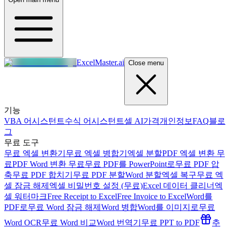
ExcelMaster.ai
Close menu
기능
VBA 어시스턴트
수식 어시스턴트
셀 AI
가격
개인정보
FAQ
블로
그
무료 도구
무료 엑셀 변환기
무료 엑셀 병합기
엑셀 분할
PDF 엑셀 변환 무
료
PDF Word 변환 무료
무료 PDF를 PowerPoint로
무료 PDF 압
축
무료 PDF 합치기
무료 PDF 분할
Word 분할
엑셀 복구
무료 엑
셀 잠금 해제
엑셀 비밀번호 설정 (무료)
Excel 데이터 클리너
엑
셀 워터마크
Free Receipt to Excel
Free Invoice to Excel
Word를
PDF로
무료 Word 잠금 해제
Word 병합
Word를 이미지로
무료
Word OCR
무료 Word 비교
Word 번역기
무료 PPT to PDF
추