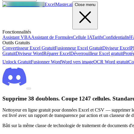
ExcelMaster.ai
Close menu
Fonctionnalités
Assistant VBA
Assistant de Formules
Cellule IA
Tarifs
Confidentialité
F
Outils Gratuits
Convertisseur Excel Gratuit
Fusionneur Excel Gratuit
Diviseur Excel
P
Gratuit
Diviseur Word
Réparer Excel
Déverrouilleur Excel gratuit
Proté
Unlock Gratuit
Fusionner Word
Word vers image
OCR Word gratuit
Co
Supprime 38 doublons. Coupe 1247 cellules. Standardi
Nettoyeur en ligne gratuit pour données Excel et CSV — supprimer les 
est livré avec un rapport de transparence par action et un classeur de d
Bâti sur la même classe de technologie de traitement de documents d'ent