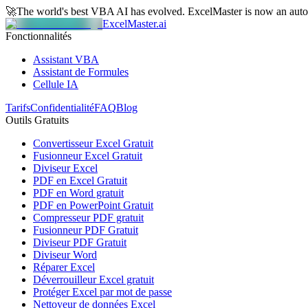
🚀
The world's best VBA AI has evolved.
ExcelMaster is now an aut
ExcelMaster.ai
Fonctionnalités
Assistant VBA
Assistant de Formules
Cellule IA
Tarifs
Confidentialité
FAQ
Blog
Outils Gratuits
Convertisseur Excel Gratuit
Fusionneur Excel Gratuit
Diviseur Excel
PDF en Excel Gratuit
PDF en Word gratuit
PDF en PowerPoint Gratuit
Compresseur PDF gratuit
Fusionneur PDF Gratuit
Diviseur PDF Gratuit
Diviseur Word
Réparer Excel
Déverrouilleur Excel gratuit
Protéger Excel par mot de passe
Nettoyeur de données Excel