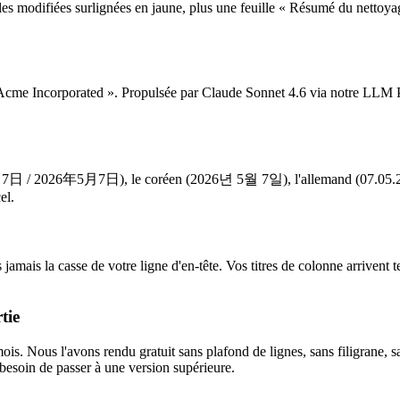
ules modifiées surlignées en jaune, plus une feuille « Résumé du nettoya
Acme Incorporated ». Propulsée par Claude Sonnet 4.6 via notre LLM Pr
/ 2026年5月7日), le coréen (2026년 5월 7일), l'allemand (07.05.2026),
el.
mais la casse de votre ligne d'en-tête. Vos titres de colonne arrivent te
tie
. Nous l'avons rendu gratuit sans plafond de lignes, sans filigrane, s
 besoin de passer à une version supérieure.