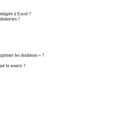
intégrée à Excel ?
distinctes ?
upprimer les doublons » ?
que la source ?