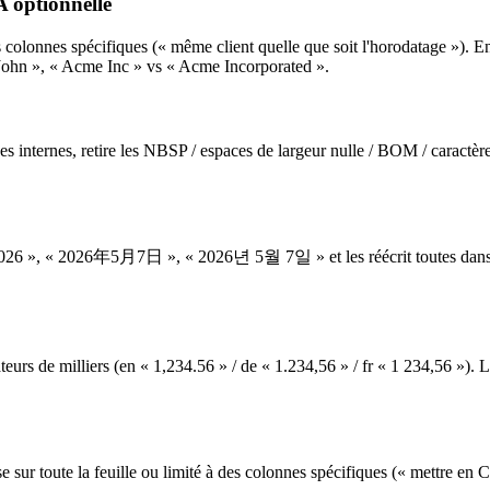
A optionnelle
s colonnes spécifiques (« même client quelle que soit l'horodatage »). E
ohn », « Acme Inc » vs « Acme Incorporated ».
ces internes, retire les NBSP / espaces de largeur nulle / BOM / caractè
2026年5月7日 », « 2026년 5월 7일 » et les réécrit toutes dans un forma
eurs de milliers (en « 1,234.56 » / de « 1.234,56 » / fr « 1 234,56 »).
 toute la feuille ou limité à des colonnes spécifiques (« mettre en C