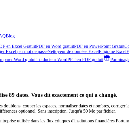
AQ
Blog
DF en Excel Gratuit
PDF en Word gratuit
PDF en PowerPoint Gratuit
Co
ger Excel par mot de passe
Nettoyeur de données Excel
Filigrane Excel
F
mparer Word gratuit
Traducteur Word
PPT en PDF gratuit
Parrainag
se 89 dates. Vous dit exactement ce qui a changé.
doublons, couper les espaces, normaliser dates et nombres, corriger les
ifférences optionnel. Sans inscription. Jusqu'à 50 Mo par fichier.
reprise utilisée dans les flux critiques d'institutions financières Fortu