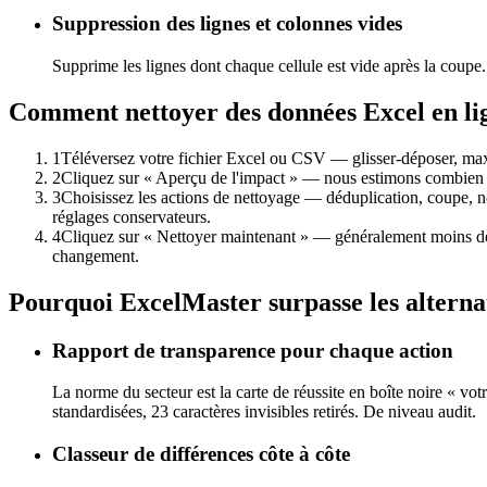
Suppression des lignes et colonnes vides
Supprime les lignes dont chaque cellule est vide après la coupe.
Comment nettoyer des données Excel en li
1
Téléversez votre fichier Excel ou CSV — glisser-déposer, max
2
Cliquez sur « Aperçu de l'impact » — nous estimons combien de 
3
Choisissez les actions de nettoyage — déduplication, coupe, no
réglages conservateurs.
4
Cliquez sur « Nettoyer maintenant » — généralement moins de 3
changement.
Pourquoi ExcelMaster surpasse les alterna
Rapport de transparence pour chaque action
La norme du secteur est la carte de réussite en boîte noire « vo
standardisées, 23 caractères invisibles retirés. De niveau audit.
Classeur de différences côte à côte