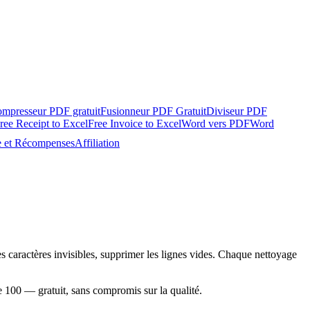
mpresseur PDF gratuit
Fusionneur PDF Gratuit
Diviseur PDF
ree Receipt to Excel
Free Invoice to Excel
Word vers PDF
Word
e et Récompenses
Affiliation
 caractères invisibles, supprimer les lignes vides. Chaque nettoyage
ne 100 — gratuit, sans compromis sur la qualité.