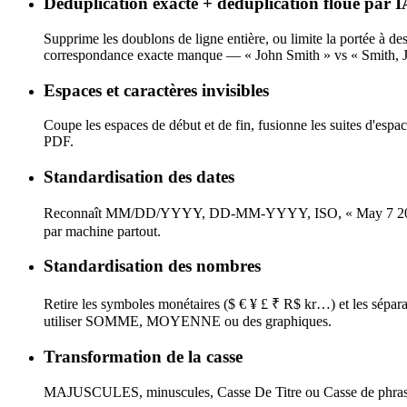
Déduplication exacte + déduplication floue par I
Supprime les doublons de ligne entière, ou limite la portée à de
correspondance exacte manque — « John Smith » vs « Smith, J
Espaces et caractères invisibles
Coupe les espaces de début et de fin, fusionne les suites d'espa
PDF.
Standardisation des dates
Reconnaît MM/DD/YYYY, DD-MM-YYYY, ISO, « May 7 2026 », « 
par machine partout.
Standardisation des nombres
Retire les symboles monétaires ($ € ¥ £ ₹ R$ kr…) et les séparat
utiliser SOMME, MOYENNE ou des graphiques.
Transformation de la casse
MAJUSCULES, minuscules, Casse De Titre ou Casse de phrase sur