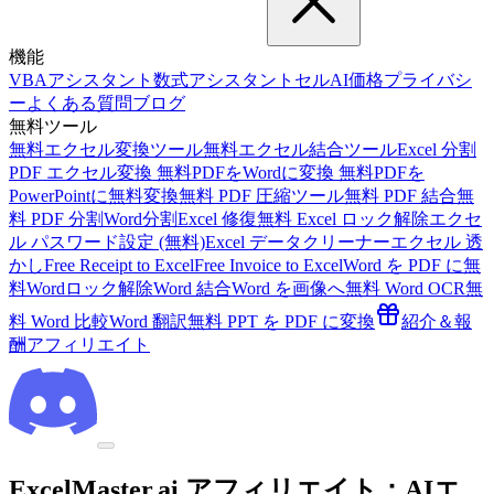
機能
VBAアシスタント
数式アシスタント
セルAI
価格
プライバシ
ー
よくある質問
ブログ
無料ツール
無料エクセル変換ツール
無料エクセル結合ツール
Excel 分割
PDF エクセル変換 無料
PDFをWordに変換 無料
PDFを
PowerPointに無料変換
無料 PDF 圧縮ツール
無料 PDF 結合
無
料 PDF 分割
Word分割
Excel 修復
無料 Excel ロック解除
エクセ
ル パスワード設定 (無料)
Excel データクリーナー
エクセル 透
かし
Free Receipt to Excel
Free Invoice to Excel
Word を PDF に
無
料Wordロック解除
Word 結合
Word を画像へ
無料 Word OCR
無
料 Word 比較
Word 翻訳
無料 PPT を PDF に変換
紹介＆報
酬
アフィリエイト
ExcelMaster.ai アフィリエイト：AIエ