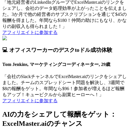
「地元経営者のLinkedInグループでExcelMaster.aiのリンクを
シェアし、会社のデータ処理効率が上がったことを伝えまし
た。3か月で他の経営者のサブスクリプションを通じて$45の
報酬を得ました。年間なら$180！仲間の助けにもなり、かな
りの副収入も得られました！」
アフィリエイトに参加する
💻 オフィスワーカーのデスクtoドル成功体験
Tom Jenkins, マーケティングコーディネーター, 29歳
「会社のSlackチャンネルでExcelMaster.aiのリンクをシェアし
ました。チームのスプレッドシート問題を解決し、3週間で
$8の報酬をゲット。年間なら$96！参加者が増えるほど報酬
もアップ！キュービクルから副業ヒーローへ！」
アフィリエイトに参加する
AIの力をシェアして報酬をゲット：
ExcelMaster.aiのチャンス