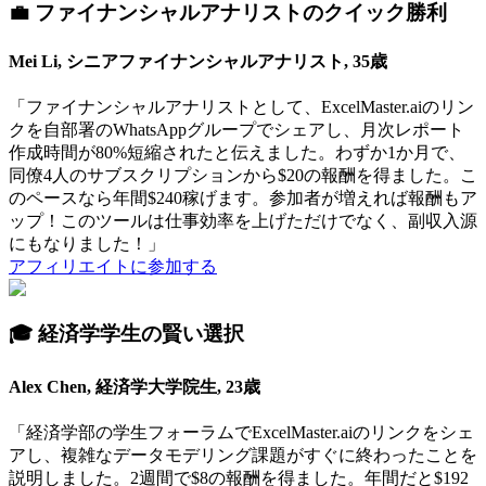
💼 ファイナンシャルアナリストのクイック勝利
Mei Li, シニアファイナンシャルアナリスト, 35歳
「ファイナンシャルアナリストとして、ExcelMaster.aiのリン
クを自部署のWhatsAppグループでシェアし、月次レポート
作成時間が80%短縮されたと伝えました。わずか1か月で、
同僚4人のサブスクリプションから$20の報酬を得ました。こ
のペースなら年間$240稼げます。参加者が増えれば報酬もア
ップ！このツールは仕事効率を上げただけでなく、副収入源
にもなりました！」
アフィリエイトに参加する
🎓 経済学学生の賢い選択
Alex Chen, 経済学大学院生, 23歳
「経済学部の学生フォーラムでExcelMaster.aiのリンクをシェ
アし、複雑なデータモデリング課題がすぐに終わったことを
説明しました。2週間で$8の報酬を得ました。年間だと$192