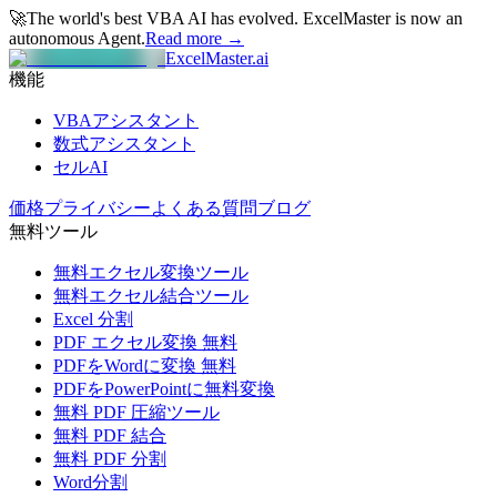
🚀
The world's best VBA AI has evolved.
ExcelMaster is now an
autonomous Agent.
Read more →
ExcelMaster.ai
機能
VBAアシスタント
数式アシスタント
セルAI
価格
プライバシー
よくある質問
ブログ
無料ツール
無料エクセル変換ツール
無料エクセル結合ツール
Excel 分割
PDF エクセル変換 無料
PDFをWordに変換 無料
PDFをPowerPointに無料変換
無料 PDF 圧縮ツール
無料 PDF 結合
無料 PDF 分割
Word分割