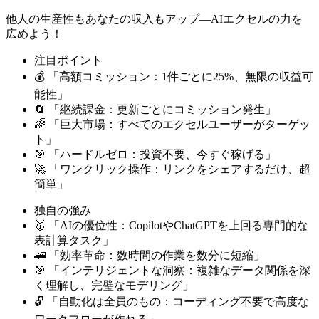
他人の生産性もあなたの収入もアップ―AIエクセルの力を
広めよう！
注目ポイント
💰 「高額コミッション：1件ごとに25%、無限の収益可
能性」
🔄 「継続課金：更新ごとにコミッション発生」
🌈 「巨大市場：すべてのエクセルユーザーがターゲッ
ト」
🎯 「ハードルゼロ：投資不要、今すぐ稼げる」
🚀 「ワンクリック操作：リンクをシェアするだけ、超
簡単」
独自の強み
🥇 「AIの優位性：CopilotやChatGPTを上回る専門的な
表計算タスク」
🚄 「効率革命：数時間の作業を数分に短縮」
🎯 「インテリジェントな洞察：複雑なデータ関係を深
く理解し、完璧なモデリング」
🔓 「自動化は全員のもの：コーディング不要で高度な