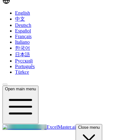
English
中文
Deutsch
Español
Français
Italiano
한국어
日本語
Русский
Português
Türkçe
Open main menu
ExcelMaster.ai
Close menu