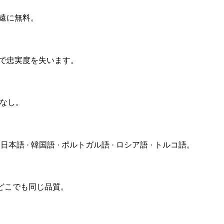
永遠に無料。
字で忠実度を失います。
ューなし。
· 日本語 · 韓国語 · ポルトガル語 · ロシア語 · トルコ語。
d — どこでも同じ品質。