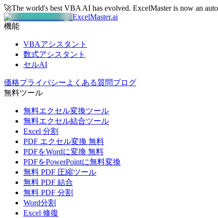
🚀
The world's best VBA AI has evolved.
ExcelMaster is now an aut
ExcelMaster.ai
機能
VBAアシスタント
数式アシスタント
セルAI
価格
プライバシー
よくある質問
ブログ
無料ツール
無料エクセル変換ツール
無料エクセル結合ツール
Excel 分割
PDF エクセル変換 無料
PDFをWordに変換 無料
PDFをPowerPointに無料変換
無料 PDF 圧縮ツール
無料 PDF 結合
無料 PDF 分割
Word分割
Excel 修復