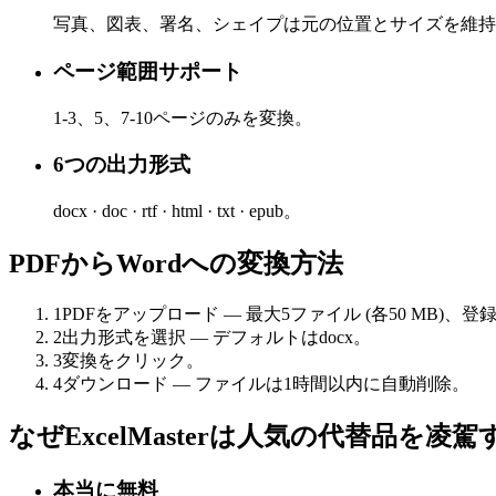
写真、図表、署名、シェイプは元の位置とサイズを維持
ページ範囲サポート
1-3、5、7-10ページのみを変換。
6つの出力形式
docx · doc · rtf · html · txt · epub。
PDFからWordへの変換方法
1
PDFをアップロード — 最大5ファイル (各50 MB)、登
2
出力形式を選択 — デフォルトはdocx。
3
変換をクリック。
4
ダウンロード — ファイルは1時間以内に自動削除。
なぜExcelMasterは人気の代替品を凌
本当に無料