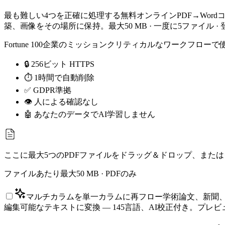
最も難しい4つを正確に処理する無料オンラインPDF→Wordコン
築、画像をその場所に保持。最大50 MB · 一度に5ファイル ·
Fortune 100企業のミッションクリティカルなワークフ
🔒 256ビット HTTPS
⏱ 1時間で自動削除
✅ GDPR準拠
👁 人による確認なし
🤖 あなたのデータでAI学習しません
ここに最大5つのPDFファイルをドラッグ＆ドロップ、また
ファイルあたり最大50 MB · PDFのみ
マルチカラムを単一カラムに再フロー
学術論文、新聞、
編集可能なテキストに変換 — 145言語、AI校正付き。プレ