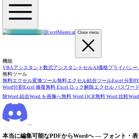
ExcelMaster.ai
Close menu
機能
VBAアシスタント
数式アシスタント
セルAI
価格
プライバシー
無料ツール
無料エクセル変換ツール
無料エクセル結合ツール
Excel 分割
P
Word分割
Excel 修復
無料 Excel ロック解除
エクセル パスワード
除
Word 結合
Word を画像へ
無料 Word OCR
無料 Word 比較
Wor
本当に編集可能なPDFからWordへ — フォント