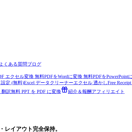
よくある質問
ブログ
DF エクセル変換 無料
PDFをWordに変換 無料
PDFをPowerPoi
設定 (無料)
Excel データクリーナー
エクセル 透かし
Free Receipt
d 翻訳
無料 PPT を PDF に変換
紹介＆報酬
アフィリエイト
・表・レイアウト完全保持。