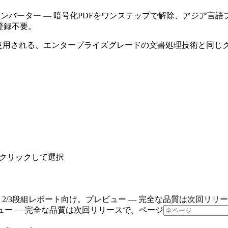
バーター — 暗号化PDFをワンステップで解除、アジア言語フォント
 登録不要。
ローで使用される、エンタープライズグレードの文書処理技術と同じ
はクリックして選択
2/3段組レポート向け。プレビュー — 完全な品質は次回リリ
ビュー — 完全な品質は次回リリースで。
ページ