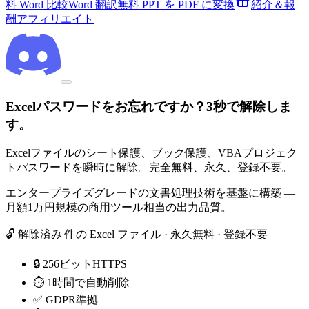
料 Word 比較
Word 翻訳
無料 PPT を PDF に変換
紹介＆報
酬
アフィリエイト
Excelパスワードをお忘れですか？3秒で解除しま
す。
Excelファイルのシート保護、ブック保護、VBAプロジェク
トパスワードを瞬時に解除。完全無料、永久、登録不要。
エンタープライズグレードの文書処理技術を基盤に構築 —
月額1万円規模の商用ツール相当の出力品質。
🔓 解除済み
件の Excel ファイル
· 永久無料 · 登録不要
🔒 256ビットHTTPS
⏱ 1時間で自動削除
✅ GDPR準拠