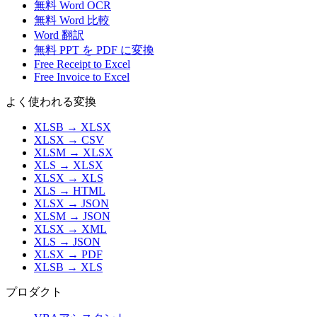
無料 Word OCR
無料 Word 比較
Word 翻訳
無料 PPT を PDF に変換
Free Receipt to Excel
Free Invoice to Excel
よく使われる変換
XLSB
→
XLSX
XLSX
→
CSV
XLSM
→
XLSX
XLS
→
XLSX
XLSX
→
XLS
XLS
→
HTML
XLSX
→
JSON
XLSM
→
JSON
XLSX
→
XML
XLS
→
JSON
XLSX
→
PDF
XLSB
→
XLS
プロダクト