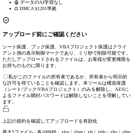
🤖 データのAI学習なし
⚖ DMCA §1201準拠
アップロード前にご確認ください
シート保護、ブック保護、VBAプロジェクト保護はクライ
アント側の表示制御マークであり、ミリ秒で削除可能です。
ただしアップロードされるファイルは、お客様が変更権限を
お持ちのものに限ります。
私がこのファイルの所有者であるか、所有者から明示的
な許可を得ていることを確認します。本ツールは構造保護
（シート/ブック/VBAプロジェクト）のみを解除し、AESに
よるファイル開封パスワードは解除しないことを理解してい
ます。
上記の規約を確認してアップロードを有効化
最大5ファイル · 各100MB · .xlsx / .xlsm / .xls / .xlsb / .xltx / .xltm