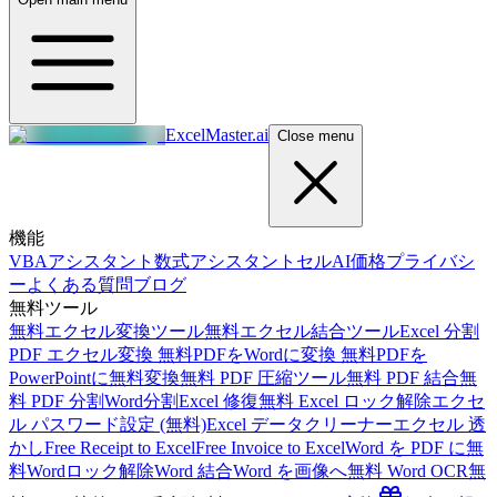
ExcelMaster.ai
Close menu
機能
VBAアシスタント
数式アシスタント
セルAI
価格
プライバシ
ー
よくある質問
ブログ
無料ツール
無料エクセル変換ツール
無料エクセル結合ツール
Excel 分割
PDF エクセル変換 無料
PDFをWordに変換 無料
PDFを
PowerPointに無料変換
無料 PDF 圧縮ツール
無料 PDF 結合
無
料 PDF 分割
Word分割
Excel 修復
無料 Excel ロック解除
エクセ
ル パスワード設定 (無料)
Excel データクリーナー
エクセル 透
かし
Free Receipt to Excel
Free Invoice to Excel
Word を PDF に
無
料Wordロック解除
Word 結合
Word を画像へ
無料 Word OCR
無