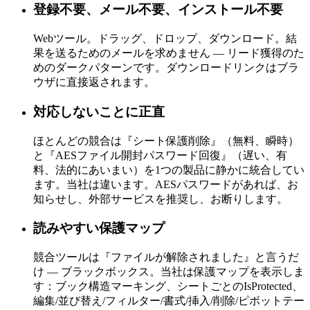
登録不要、メール不要、インストール不要
Webツール。ドラッグ、ドロップ、ダウンロード。結
果を送るためのメールを求めません — リード獲得のた
めのダークパターンです。ダウンロードリンクはブラ
ウザに直接返されます。
対応しないことに正直
ほとんどの競合は『シート保護削除』（無料、瞬時）
と『AESファイル開封パスワード回復』（遅い、有
料、法的にあいまい）を1つの製品に静かに統合してい
ます。当社は違います。AESパスワードがあれば、お
知らせし、外部サービスを推奨し、お断りします。
読みやすい保護マップ
競合ツールは『ファイルが解除されました』と言うだ
け — ブラックボックス。当社は保護マップを表示しま
す：ブック構造マーキング、シートごとのIsProtected、
編集/並び替え/フィルター/書式/挿入/削除/ピボットテー