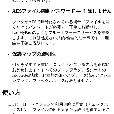
類のソフト保護です。
AESファイル開封パスワード — 削除しません
ブックがAESで暗号化されている場合（ファイルを開
くだけでパスワードが必要）、丁重にお断りし、
LostMyPassのようなブルートフォースサービスを推奨
します。これは越えない法的/倫理的な一線です — 理
由を正確に説明します。
保護マップの透明性
何かを変更する前に、ロックされている内容を正確に
お見せします：すべてのブックフラグ、各シートの
IsProtected状態、14種類の細かいブロック済みアクショ
ンフラグ。ブラックボックスはありません。
使い方
1
ヒーローセクションで利用規約に同意（チェックボッ
クス1つ — ファイルの所有者または許可を得ているこ