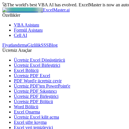
🚀
The world's best VBA AI has evolved.
ExcelMaster is now an aut
ExcelMaster.ai
Özellikler
VBA Asistanı
Formül Asistanı
Cell AI
Fiyatlandırma
Gizlilik
SSS
Blog
Ücretsiz Araçlar
Ücretsiz Excel Dönüştürücü
Ücretsiz Excel Birleştirici
Excel Bölücü
Ücretsiz PDF Excel
PDF Word'e ücretsiz çevir
Ücretsiz PDF'ten PowerPoint'e
Ücretsiz PDF Sıkıştırıcı
Ücretsiz PDF Birleştirici
Ücretsiz PDF Bölücü
Word Bölücü
Excel Onarma
Ücretsiz Excel kilit açma
Excel şifre koyma
Excel veri temizleyici