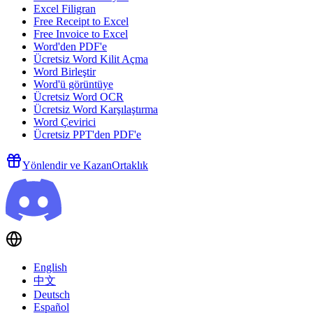
Excel Filigran
Free Receipt to Excel
Free Invoice to Excel
Word'den PDF'e
Ücretsiz Word Kilit Açma
Word Birleştir
Word'ü görüntüye
Ücretsiz Word OCR
Ücretsiz Word Karşılaştırma
Word Çevirici
Ücretsiz PPT'den PDF'e
Yönlendir ve Kazan
Ortaklık
English
中文
Deutsch
Español