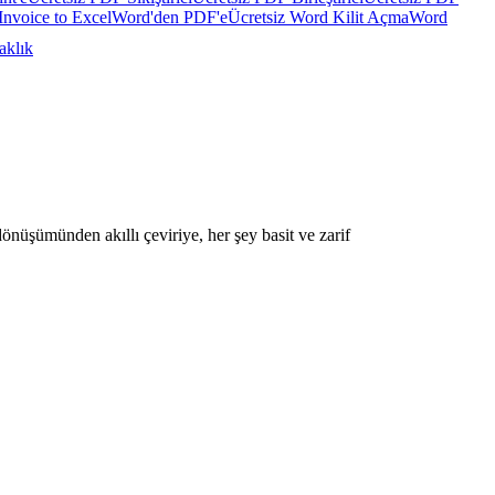
Invoice to Excel
Word'den PDF'e
Ücretsiz Word Kilit Açma
Word
aklık
önüşümünden akıllı çeviriye, her şey basit ve zarif