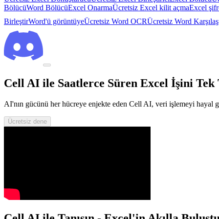
Bölücü
Word Bölücü
Excel Onarma
Ücretsiz Excel kilit açma
Excel şif
Birleştir
Word'ü görüntüye
Ücretsiz Word OCR
Ücretsiz Word Karşılaş
Cell AI ile Saatlerce Süren Excel İşini Te
AI'nın gücünü her hücreye enjekte eden Cell AI, veri işlemeyi hayal gü
Ücretsiz dene
Cell AI ile Tanışın - Excel'in Akılla Buluşt