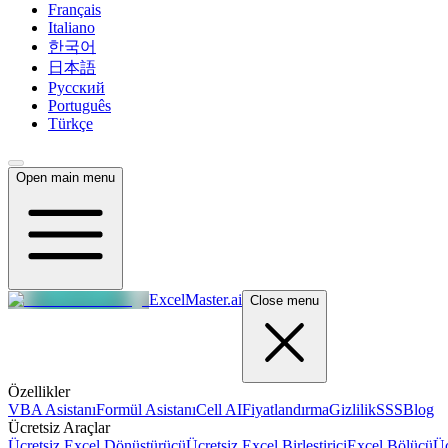
Français
Italiano
한국어
日本語
Русский
Português
Türkçe
Open main menu
ExcelMaster.ai
Close menu
Özellikler
VBA Asistanı
Formül Asistanı
Cell AI
Fiyatlandırma
Gizlilik
SSS
Blog
Ücretsiz Araçlar
Ücretsiz Excel Dönüştürücü
Ücretsiz Excel Birleştirici
Excel Bölücü
Üc