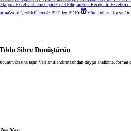
re koyma
Excel veri temizleyici
Excel Filigran
Free Receipt to Excel
Free 
tırma
Word Çevirici
Ücretsiz PPT'den PDF'e
Yönlendir ve Kazan
Ort
k Tıkla Sihre Dönüştürün
cünün ötesine taşır. Veri sınıflandırmasından duygu analizine, format d
uğu Yer