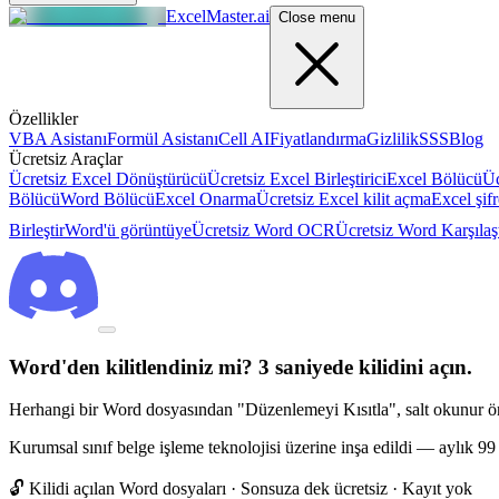
ExcelMaster.ai
Close menu
Özellikler
VBA Asistanı
Formül Asistanı
Cell AI
Fiyatlandırma
Gizlilik
SSS
Blog
Ücretsiz Araçlar
Ücretsiz Excel Dönüştürücü
Ücretsiz Excel Birleştirici
Excel Bölücü
Üc
Bölücü
Word Bölücü
Excel Onarma
Ücretsiz Excel kilit açma
Excel şif
Birleştir
Word'ü görüntüye
Ücretsiz Word OCR
Ücretsiz Word Karşılaş
Word'den kilitlendiniz mi? 3 saniyede kilidini açın.
Herhangi bir Word dosyasından "Düzenlemeyi Kısıtla", salt okunur öner
Kurumsal sınıf belge işleme teknolojisi üzerine inşa edildi — aylık 99 U
🔓 Kilidi açılan
Word dosyaları
· Sonsuza dek ücretsiz · Kayıt yok