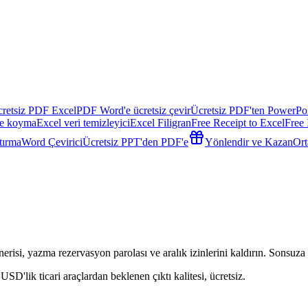
retsiz PDF Excel
PDF Word'e ücretsiz çevir
Ücretsiz PDF'ten PowerPoi
re koyma
Excel veri temizleyici
Excel Filigran
Free Receipt to Excel
Free 
tırma
Word Çevirici
Ücretsiz PPT'den PDF'e
Yönlendir ve Kazan
Ort
isi, yazma rezervasyon parolası ve aralık izinlerini kaldırın. Sonsuza 
SD'lik ticari araçlardan beklenen çıktı kalitesi, ücretsiz.