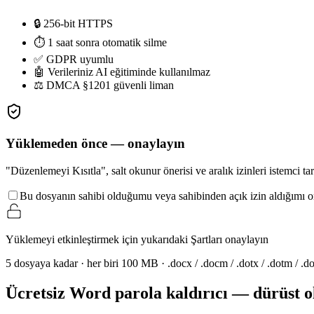
🔒 256-bit HTTPS
⏱ 1 saat sonra otomatik silme
✅ GDPR uyumlu
🤖 Verileriniz AI eğitiminde kullanılmaz
⚖ DMCA §1201 güvenli liman
Yüklemeden önce — onaylayın
"Düzenlemeyi Kısıtla", salt okunur önerisi ve aralık izinleri istemci t
Bu dosyanın sahibi olduğumu veya sahibinden açık izin aldığımı o
Yüklemeyi etkinleştirmek için yukarıdaki Şartları onaylayın
5 dosyaya kadar · her biri 100 MB · .docx / .docm / .dotx / .dotm / .doc /
Ücretsiz Word parola kaldırıcı — dürüst o