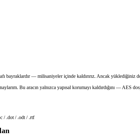
arafı bayraklardır — milisaniyeler içinde kaldırırız. Ancak yüklediğiniz
naylarım. Bu aracın yalnızca yapısal korumayı kaldırdığını — AES dosy
 .dot / .odt / .rtf
lan