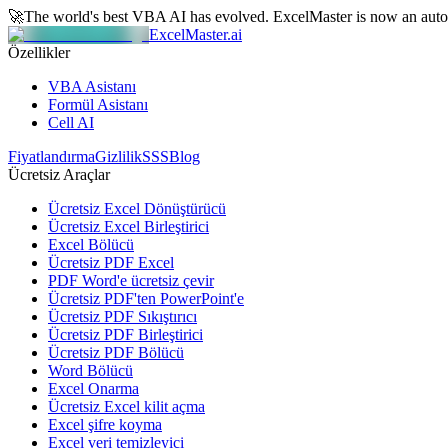
🚀
The world's best VBA AI has evolved.
ExcelMaster is now an aut
ExcelMaster.ai
Özellikler
VBA Asistanı
Formül Asistanı
Cell AI
Fiyatlandırma
Gizlilik
SSS
Blog
Ücretsiz Araçlar
Ücretsiz Excel Dönüştürücü
Ücretsiz Excel Birleştirici
Excel Bölücü
Ücretsiz PDF Excel
PDF Word'e ücretsiz çevir
Ücretsiz PDF'ten PowerPoint'e
Ücretsiz PDF Sıkıştırıcı
Ücretsiz PDF Birleştirici
Ücretsiz PDF Bölücü
Word Bölücü
Excel Onarma
Ücretsiz Excel kilit açma
Excel şifre koyma
Excel veri temizleyici