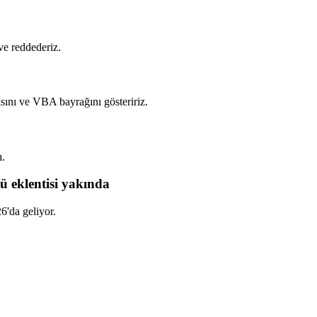
ve reddederiz.
ını ve VBA bayrağını gösteririz.
ı.
ü eklentisi yakında
6'da geliyor.