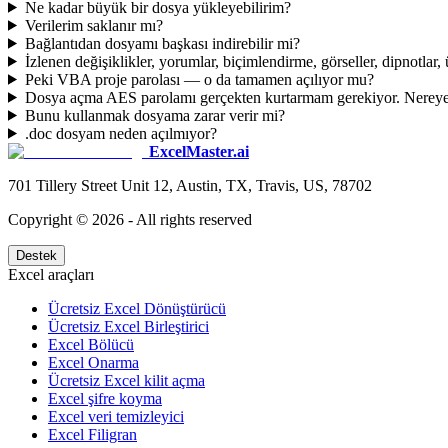
Ne kadar büyük bir dosya yükleyebilirim?
Verilerim saklanır mı?
Bağlantıdan dosyamı başkası indirebilir mi?
İzlenen değişiklikler, yorumlar, biçimlendirme, görseller, dipnotlar, 
Peki VBA proje parolası — o da tamamen açılıyor mu?
Dosya açma AES parolamı gerçekten kurtarmam gerekiyor. Nereye
Bunu kullanmak dosyama zarar verir mi?
.doc dosyam neden açılmıyor?
ExcelMaster.ai
701 Tillery Street Unit 12, Austin, TX, Travis, US, 78702
Copyright ©
2026
- All rights reserved
Destek
Excel araçları
Ücretsiz Excel Dönüştürücü
Ücretsiz Excel Birleştirici
Excel Bölücü
Excel Onarma
Ücretsiz Excel kilit açma
Excel şifre koyma
Excel veri temizleyici
Excel Filigran