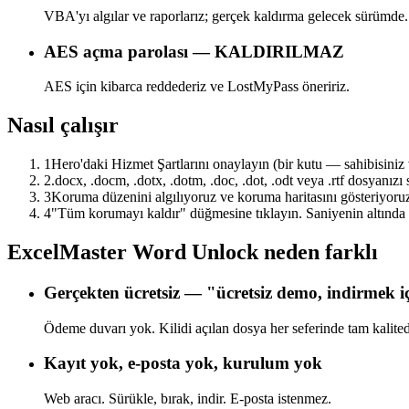
VBA'yı algılar ve raporlarız; gerçek kaldırma gelecek sürümde.
AES açma parolası — KALDIRILMAZ
AES için kibarca reddederiz ve LostMyPass öneririz.
Nasıl çalışır
1
Hero'daki Hizmet Şartlarını onaylayın (bir kutu — sahibisiniz 
2
.docx, .docm, .dotx, .dotm, .doc, .dot, .odt veya .rtf dosyanız
3
Koruma düzenini algılıyoruz ve koruma haritasını gösteriyoru
4
"Tüm korumayı kaldır" düğmesine tıklayın. Saniyenin altında i
ExcelMaster Word Unlock neden farklı
Gerçekten ücretsiz — "ücretsiz demo, indirmek iç
Ödeme duvarı yok. Kilidi açılan dosya her seferinde tam kalitede 
Kayıt yok, e-posta yok, kurulum yok
Web aracı. Sürükle, bırak, indir. E-posta istenmez.