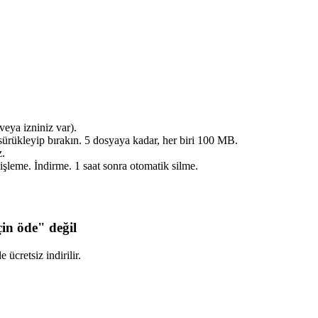
veya izniniz var).
ı sürükleyip bırakın. 5 dosyaya kadar, her biri 100 MB.
z.
şleme. İndirme. 1 saat sonra otomatik silme.
in öde" değil
ücretsiz indirilir.