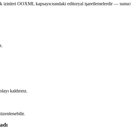
k izinleri OOXML kapsayıcısındaki editoryal işaretlemelerdir — sunucu 
z.
ayı kaldırırız.
üzenlenebilir.
madı