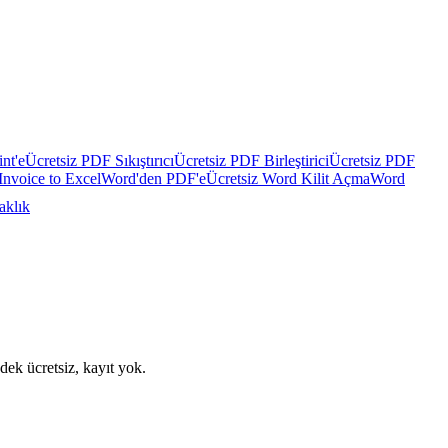
nt'e
Ücretsiz PDF Sıkıştırıcı
Ücretsiz PDF Birleştirici
Ücretsiz PDF
Invoice to Excel
Word'den PDF'e
Ücretsiz Word Kilit Açma
Word
aklık
dek ücretsiz, kayıt yok.