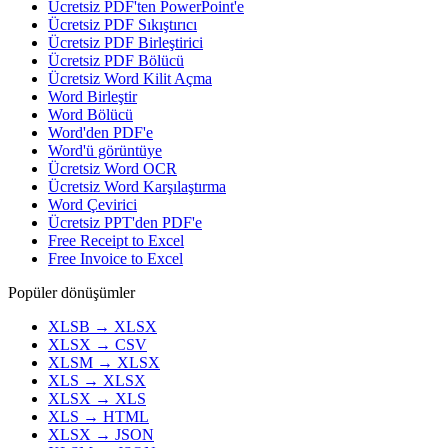
Ücretsiz PDF'ten PowerPoint'e
Ücretsiz PDF Sıkıştırıcı
Ücretsiz PDF Birleştirici
Ücretsiz PDF Bölücü
Ücretsiz Word Kilit Açma
Word Birleştir
Word Bölücü
Word'den PDF'e
Word'ü görüntüye
Ücretsiz Word OCR
Ücretsiz Word Karşılaştırma
Word Çevirici
Ücretsiz PPT'den PDF'e
Free Receipt to Excel
Free Invoice to Excel
Popüler dönüşümler
XLSB
→
XLSX
XLSX
→
CSV
XLSM
→
XLSX
XLS
→
XLSX
XLSX
→
XLS
XLS
→
HTML
XLSX
→
JSON