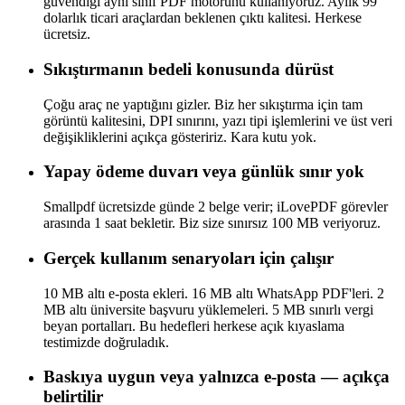
güvendiği aynı sınıf PDF motorunu kullanıyoruz. Aylık 99
dolarlık ticari araçlardan beklenen çıktı kalitesi. Herkese
ücretsiz.
Sıkıştırmanın bedeli konusunda dürüst
Çoğu araç ne yaptığını gizler. Biz her sıkıştırma için tam
görüntü kalitesini, DPI sınırını, yazı tipi işlemlerini ve üst veri
değişikliklerini açıkça gösteririz. Kara kutu yok.
Yapay ödeme duvarı veya günlük sınır yok
Smallpdf ücretsizde günde 2 belge verir; iLovePDF görevler
arasında 1 saat bekletir. Biz size sınırsız 100 MB veriyoruz.
Gerçek kullanım senaryoları için çalışır
10 MB altı e-posta ekleri. 16 MB altı WhatsApp PDF'leri. 2
MB altı üniversite başvuru yüklemeleri. 5 MB sınırlı vergi
beyan portalları. Bu hedefleri herkese açık kıyaslama
testimizde doğruladık.
Baskıya uygun veya yalnızca e-posta — açıkça
belirtilir