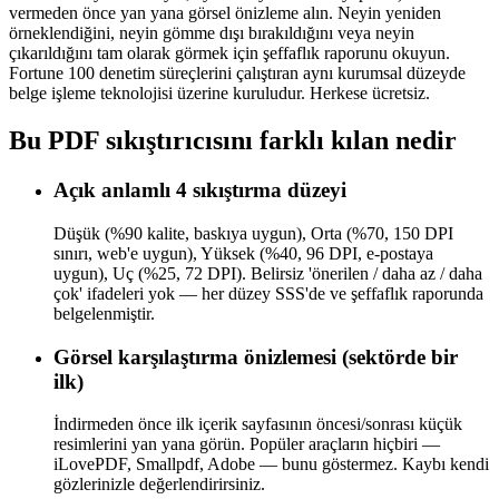
vermeden önce yan yana görsel önizleme alın. Neyin yeniden
örneklendiğini, neyin gömme dışı bırakıldığını veya neyin
çıkarıldığını tam olarak görmek için şeffaflık raporunu okuyun.
Fortune 100 denetim süreçlerini çalıştıran aynı kurumsal düzeyde
belge işleme teknolojisi üzerine kuruludur. Herkese ücretsiz.
Bu PDF sıkıştırıcısını farklı kılan nedir
Açık anlamlı 4 sıkıştırma düzeyi
Düşük (%90 kalite, baskıya uygun), Orta (%70, 150 DPI
sınırı, web'e uygun), Yüksek (%40, 96 DPI, e-postaya
uygun), Uç (%25, 72 DPI). Belirsiz 'önerilen / daha az / daha
çok' ifadeleri yok — her düzey SSS'de ve şeffaflık raporunda
belgelenmiştir.
Görsel karşılaştırma önizlemesi (sektörde bir
ilk)
İndirmeden önce ilk içerik sayfasının öncesi/sonrası küçük
resimlerini yan yana görün. Popüler araçların hiçbiri —
iLovePDF, Smallpdf, Adobe — bunu göstermez. Kaybı kendi
gözlerinizle değerlendirirsiniz.