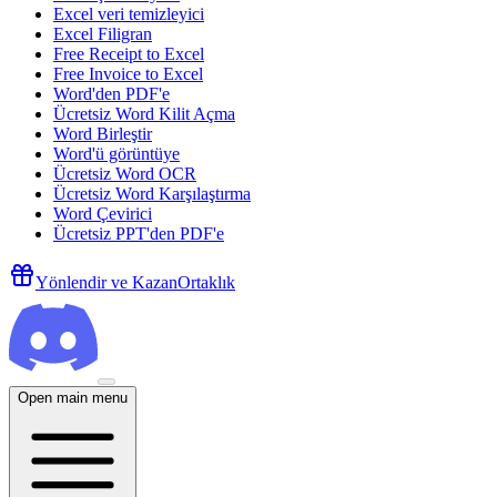
Excel veri temizleyici
Excel Filigran
Free Receipt to Excel
Free Invoice to Excel
Word'den PDF'e
Ücretsiz Word Kilit Açma
Word Birleştir
Word'ü görüntüye
Ücretsiz Word OCR
Ücretsiz Word Karşılaştırma
Word Çevirici
Ücretsiz PPT'den PDF'e
Yönlendir ve Kazan
Ortaklık
Open main menu