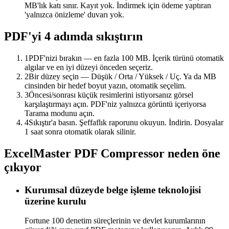
MB'lık katı sınır. Kayıt yok. İndirmek için ödeme yaptıran
'yalnızca önizleme' duvarı yok.
PDF'yi 4 adımda sıkıştırın
1
PDF'nizi bırakın — en fazla 100 MB. İçerik türünü otomatik
algılar ve en iyi düzeyi önceden seçeriz.
2
Bir düzey seçin — Düşük / Orta / Yüksek / Uç. Ya da MB
cinsinden bir hedef boyut yazın, otomatik seçelim.
3
Öncesi/sonrası küçük resimlerini istiyorsanız görsel
karşılaştırmayı açın. PDF'niz yalnızca görüntü içeriyorsa
Tarama modunu açın.
4
Sıkıştır'a basın. Şeffaflık raporunu okuyun. İndirin. Dosyalar
1 saat sonra otomatik olarak silinir.
ExcelMaster PDF Compressor neden öne
çıkıyor
Kurumsal düzeyde belge işleme teknolojisi
üzerine kurulu
Fortune 100 denetim süreçlerinin ve devlet kurumlarının