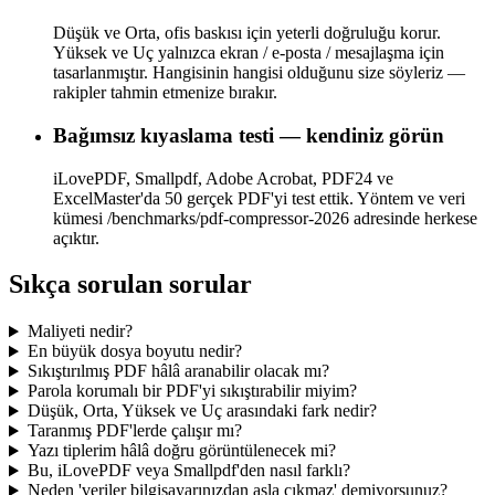
Düşük ve Orta, ofis baskısı için yeterli doğruluğu korur.
Yüksek ve Uç yalnızca ekran / e-posta / mesajlaşma için
tasarlanmıştır. Hangisinin hangisi olduğunu size söyleriz —
rakipler tahmin etmenize bırakır.
Bağımsız kıyaslama testi — kendiniz görün
iLovePDF, Smallpdf, Adobe Acrobat, PDF24 ve
ExcelMaster'da 50 gerçek PDF'yi test ettik. Yöntem ve veri
kümesi /benchmarks/pdf-compressor-2026 adresinde herkese
açıktır.
Sıkça sorulan sorular
Maliyeti nedir?
En büyük dosya boyutu nedir?
Sıkıştırılmış PDF hâlâ aranabilir olacak mı?
Parola korumalı bir PDF'yi sıkıştırabilir miyim?
Düşük, Orta, Yüksek ve Uç arasındaki fark nedir?
Taranmış PDF'lerde çalışır mı?
Yazı tiplerim hâlâ doğru görüntülenecek mi?
Bu, iLovePDF veya Smallpdf'den nasıl farklı?
Neden 'veriler bilgisayarınızdan asla çıkmaz' demiyorsunuz?