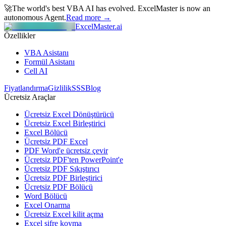
🚀
The world's best VBA AI has evolved.
ExcelMaster is now an
autonomous Agent.
Read more →
ExcelMaster.ai
Özellikler
VBA Asistanı
Formül Asistanı
Cell AI
Fiyatlandırma
Gizlilik
SSS
Blog
Ücretsiz Araçlar
Ücretsiz Excel Dönüştürücü
Ücretsiz Excel Birleştirici
Excel Bölücü
Ücretsiz PDF Excel
PDF Word'e ücretsiz çevir
Ücretsiz PDF'ten PowerPoint'e
Ücretsiz PDF Sıkıştırıcı
Ücretsiz PDF Birleştirici
Ücretsiz PDF Bölücü
Word Bölücü
Excel Onarma
Ücretsiz Excel kilit açma
Excel şifre koyma