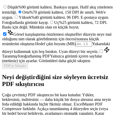
Düşük
%90 görüntü kalitesi. Baskıya uygun. Hafif akış yinelenen
temizliği.
Orta
%70 görüntü kalitesi, 150 DPI ile sınırlı. Web'e
uygun.
Yüksek
%40 görüntü kalitesi, 96 DPI. E-postaya uygun.
Fotoğraflarda görünür kayıp.
Uç
%25 görüntü kalitesi, 72 DPI.
Baskı için değil. Mümkün olan en küçük boyut.
Görsel karşılaştırma önizlemesi oluştur
Her düzeyin neye mal
olduğunu tam olarak görebilmeniz için öncesi/sonrası küçük
resimlerini oluşturur.
Hedef çıktı boyutu (MB)
Yukarıdaki
düzeyi kullanmak için boş bırakın. Uyan düzeyi biz seçeriz.
Taranmış/fotoğraflanmış PDF
Yalnızca görüntü içeren sayfalar
(metinsiz) için ayarlar. Görüntüleri daha güçlü sıkıştırır.
PDF'yi Sıkıştır
Neyi değiştirdiğini size söyleyen ücretsiz
PDF sıkıştırıcısı
Çoğu çevrimiçi PDF sıkıştırıcısı bir kara kutudur. Yükler,
beklersiniz, indirirsiniz — daha küçük bir dosya alırsınız ama neyin
feda edildiği hakkında hiçbir fikriniz olmaz. ExcelMaster PDF
Compressor farklıdır. Açıkça tanımlanmış 4 düzeyden seçin (veya
bir hedef boyut belirleyin, ayarlamayı otomatik yapalım). Karar