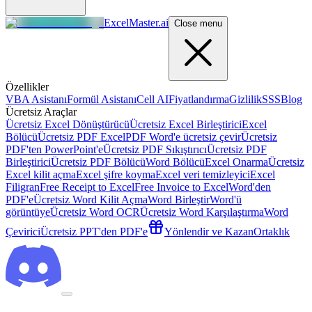
ExcelMaster.ai
Close menu
Özellikler
VBA Asistanı
Formül Asistanı
Cell AI
Fiyatlandırma
Gizlilik
SSS
Blog
Ücretsiz Araçlar
Ücretsiz Excel Dönüştürücü
Ücretsiz Excel Birleştirici
Excel
Bölücü
Ücretsiz PDF Excel
PDF Word'e ücretsiz çevir
Ücretsiz
PDF'ten PowerPoint'e
Ücretsiz PDF Sıkıştırıcı
Ücretsiz PDF
Birleştirici
Ücretsiz PDF Bölücü
Word Bölücü
Excel Onarma
Ücretsiz
Excel kilit açma
Excel şifre koyma
Excel veri temizleyici
Excel
Filigran
Free Receipt to Excel
Free Invoice to Excel
Word'den
PDF'e
Ücretsiz Word Kilit Açma
Word Birleştir
Word'ü
görüntüye
Ücretsiz Word OCR
Ücretsiz Word Karşılaştırma
Word
Çevirici
Ücretsiz PPT'den PDF'e
Yönlendir ve Kazan
Ortaklık