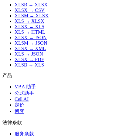
XLSB
→
XLSX
XLSX
→
CSV
XLSM
→
XLSX
XLS
→
XLSX
XLSX
→
XLS
XLS
→
HTML
XLSX
→
JSON
XLSM
→
JSON
XLSX
→
XML
XLS
→
JSON
XLSX
→
PDF
XLSB
→
XLS
产品
VBA 助手
公式助手
Cell AI
定价
博客
法律条款
服务条款