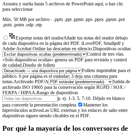
Arrastra y suelta hasta 5 archivos de PowerPoint aquí, o haz clic
para seleccionar
Máx. 50 MB por archivo · .pptx .ppt .pptm .pps .ppsx .ppsm .pot
.potx .potm .odp .otp
Exportar notas del orador
Añade tus notas del orador debajo
de cada diapositiva en la página del PDF. iLovePDF, Smallpdf y
Adobe Acrobat Online las descartan en silencio.
Diapositivas ocultas
Control de tres vías.
«Solo diapositivas ocultas» genera un PDF para revisión y control
de calidad.
Diseño de folleto
Folleto imprimible para el
público. 6 por página es el estándar; 3 deja una columna para
notas.
Archivado PDF/A
Salida de
archivado ISO 19005 para la conservación según RGPD / SOX /
FERPA / HIPAA.
Rango de diapositivas
p. ej. 1-3, 5, 7-10. Déjalo en blanco
para convertir la presentación completa.
Mantener los
hipervínculos activos
Las URL externas y los enlaces de salto entre
diapositivas siguen siendo clicables en el PDF.
Por qué la mayoría de los conversores de