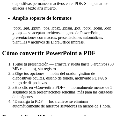
diapositivas permanecen activos en el PDF. Sin aplanar los
enlaces a texto gris muerto.
Amplio soporte de formatos
.pptx, .ppt, .pptm, .pps, .ppsx, .ppsm, .pot, .potx, .potm, .odp
y .otp — se aceptan archivos antiguos de PowerPoint,
presentaciones con macros, presentaciones automáticas,
plantillas y archivos de LibreOffice Impress.
Cómo convertir PowerPoint a PDF
1
Sube tu presentación — arrastra y suelta hasta 5 archivos (50
MB cada uno), sin registro.
2
Elige tus opciones — notas del orador, gestión de
diapositivas ocultas, diseño de folleto, archivado PDF/A o
rango de diapositivas.
3
Haz clic en «Convertir a PDF» — normalmente menos de 5
segundos para presentaciones sencillas, más para las cargadas
de imágenes.
4
Descarga tu PDF — los archivos se eliminan
automáticamente de nuestros servidores en menos de 1 hora.