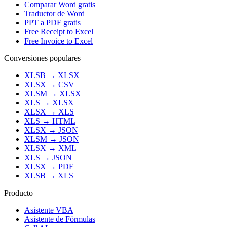
Comparar Word gratis
Traductor de Word
PPT a PDF gratis
Free Receipt to Excel
Free Invoice to Excel
Conversiones populares
XLSB
→
XLSX
XLSX
→
CSV
XLSM
→
XLSX
XLS
→
XLSX
XLSX
→
XLS
XLS
→
HTML
XLSX
→
JSON
XLSM
→
JSON
XLSX
→
XML
XLS
→
JSON
XLSX
→
PDF
XLSB
→
XLS
Producto
Asistente VBA
Asistente de Fórmulas