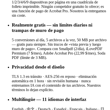
1/2/3/4/6/9 diapositivas por página en una cuadrícula de
folleto imprimible. Ningún competidor gratuito lo ofrece; es
una función de pago de Acrobat Pro. Nosotros la entregamos
sin coste.
Realmente gratis — sin límites diarios ni
trampas de muro de pago
5 conversiones al día, 5 archivos a la vez, 50 MB por archivo
— gratis para siempre. Sin trucos de «vista previa y luego
muro de pago». Compara con Smallpdf (2/día), iLovePDF
Premium (7 $/mes), Adobe Acrobat Pro (22,99 $/mes), Soda
PDF (límite de 3 MB).
Privacidad desde el diseño
TLS 1.3 en tránsito · AES-256 en reposo · eliminación
automática en 1 hora · sin revisión humana · nunca
entrenamos IA con el contenido de tus archivos. Nuestros
términos lo dejan explícito.
Multilingüe — 11 idiomas de interfaz
English · 中文 · Deutsch · Español · Français · Italiano · 日