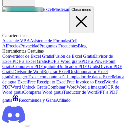
ExcelMaster.ai
Close menu
Características
Asistente VBA
Asistente de Fórmulas
Cell
AI
Precios
Privacidad
Preguntas Frecuentes
Blog
Herramientas Gratuitas
Convertidor de Excel Gratis
Fusión de Excel Gratis
Divisor de
Excel
PDF a Excel Gratis
PDF a Word gratis
PDF a PowerPoint
Gratis
Compresor PDF gratuito
Unificador PDF Gratis
Divisor PDF
Gratis
Divisor de Word
Reparar Excel
Desbloqueador Excel
gratis
Proteger Excel con contraseña
Limpiador de datos Excel
Marca
de agua Excel
Free Receipt to Excel
Free Invoice to Excel
Word a
PDF
Word Unlock Gratis
Combinar Word
Word a imagen
OCR de
Word gratis
Comparar Word gratis
Traductor de Word
PPT a PDF
gratis
Recomienda y Gana
Afiliado