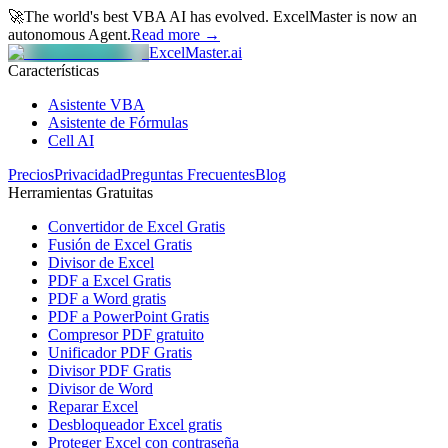
🚀
The world's best VBA AI has evolved.
ExcelMaster is now an
autonomous Agent.
Read more →
ExcelMaster.ai
Características
Asistente VBA
Asistente de Fórmulas
Cell AI
Precios
Privacidad
Preguntas Frecuentes
Blog
Herramientas Gratuitas
Convertidor de Excel Gratis
Fusión de Excel Gratis
Divisor de Excel
PDF a Excel Gratis
PDF a Word gratis
PDF a PowerPoint Gratis
Compresor PDF gratuito
Unificador PDF Gratis
Divisor PDF Gratis
Divisor de Word
Reparar Excel
Desbloqueador Excel gratis
Proteger Excel con contraseña