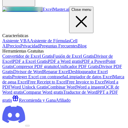
ExcelMaster.ai
Close menu
Características
Asistente VBA
Asistente de Fórmulas
Cell
AI
Precios
Privacidad
Preguntas Frecuentes
Blog
Herramientas Gratuitas
Convertidor de Excel Gratis
Fusión de Excel Gratis
Divisor de
Excel
PDF a Excel Gratis
PDF a Word gratis
PDF a PowerPoint
Gratis
Compresor PDF gratuito
Unificador PDF Gratis
Divisor PDF
Gratis
Divisor de Word
Reparar Excel
Desbloqueador Excel
gratis
Proteger Excel con contraseña
Limpiador de datos Excel
Marca
de agua Excel
Free Receipt to Excel
Free Invoice to Excel
Word a
PDF
Word Unlock Gratis
Combinar Word
Word a imagen
OCR de
Word gratis
Comparar Word gratis
Traductor de Word
PPT a PDF
gratis
Recomienda y Gana
Afiliado