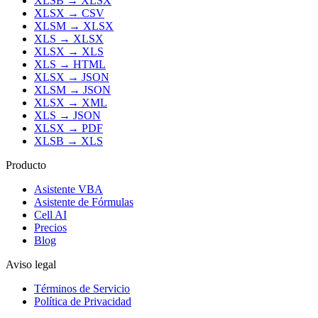
XLSB
→
XLSX
XLSX
→
CSV
XLSM
→
XLSX
XLS
→
XLSX
XLSX
→
XLS
XLS
→
HTML
XLSX
→
JSON
XLSM
→
JSON
XLSX
→
XML
XLS
→
JSON
XLSX
→
PDF
XLSB
→
XLS
Producto
Asistente VBA
Asistente de Fórmulas
Cell AI
Precios
Blog
Aviso legal
Términos de Servicio
Política de Privacidad