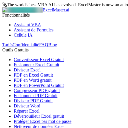
🚀
The world's best VBA AI has evolved.
ExcelMaster is now an aut
ExcelMaster.ai
Fonctionnalités
Assistant VBA
Assistant de Formules
Cellule IA
Tarifs
Confidentialité
FAQ
Blog
Outils Gratuits
Convertisseur Excel Gratuit
Fusionneur Excel Gratuit
Diviseur Excel
PDF en Excel Gratuit
PDF en Word gratuit
PDF en PowerPoint Gratuit
Compresseur PDF gratuit
Fusionneur PDF Gratuit
Diviseur PDF Gratuit
Diviseur Word
Réparer Excel
Déverrouilleur Excel gratuit
Protéger Excel par mot de passe
Nettoyeur de données Excel