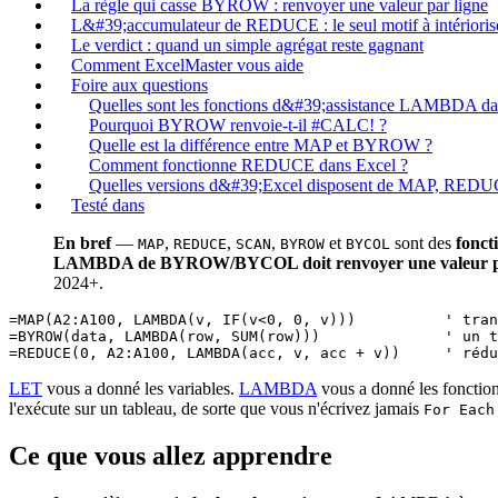
La règle qui casse BYROW : renvoyer une valeur par ligne
L&#39;accumulateur de REDUCE : le seul motif à intérioris
Le verdict : quand un simple agrégat reste gagnant
Comment ExcelMaster vous aide
Foire aux questions
Quelles sont les fonctions d&#39;assistance LAMBDA da
Pourquoi BYROW renvoie-t-il #CALC! ?
Quelle est la différence entre MAP et BYROW ?
Comment fonctionne REDUCE dans Excel ?
Quelles versions d&#39;Excel disposent de MAP, RE
Testé dans
En bref
—
,
,
,
et
sont des
fonct
MAP
REDUCE
SCAN
BYROW
BYCOL
LAMBDA de BYROW/BYCOL doit renvoyer une valeur par
2024+.
=MAP(A2:A100, LAMBDA(v, IF(v<0, 0, v)))          ' tran
=BYROW(data, LAMBDA(row, SUM(row)))              ' un t
LET
vous a donné les variables.
LAMBDA
vous a donné les fonction
l'exécute sur un tableau, de sorte que vous n'écrivez jamais
For Each
Ce que vous allez apprendre