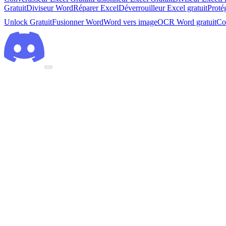
Gratuit
Diviseur Word
Réparer Excel
Déverrouilleur Excel gratuit
Proté
Unlock Gratuit
Fusionner Word
Word vers image
OCR Word gratuit
Co