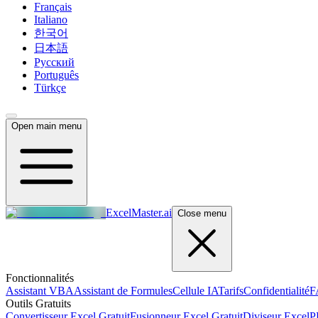
Français
Italiano
한국어
日本語
Русский
Português
Türkçe
Open main menu
ExcelMaster.ai
Close menu
Fonctionnalités
Assistant VBA
Assistant de Formules
Cellule IA
Tarifs
Confidentialité
F
Outils Gratuits
Convertisseur Excel Gratuit
Fusionneur Excel Gratuit
Diviseur Excel
P