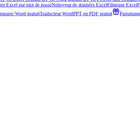
ger Excel par mot de passe
Nettoyeur de données Excel
Filigrane Excel
F
mparer Word gratuit
Traducteur Word
PPT en PDF gratuit
Parrainag