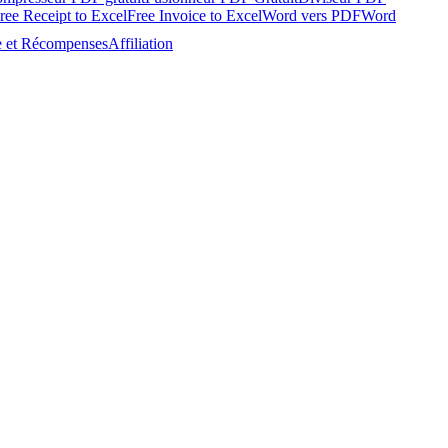
ree Receipt to Excel
Free Invoice to Excel
Word vers PDF
Word
e et Récompenses
Affiliation