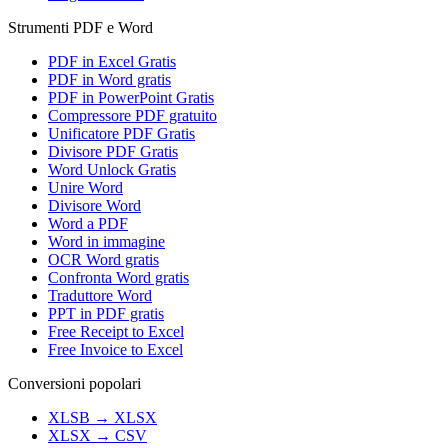
Strumenti PDF e Word
PDF in Excel Gratis
PDF in Word gratis
PDF in PowerPoint Gratis
Compressore PDF gratuito
Unificatore PDF Gratis
Divisore PDF Gratis
Word Unlock Gratis
Unire Word
Divisore Word
Word a PDF
Word in immagine
OCR Word gratis
Confronta Word gratis
Traduttore Word
PPT in PDF gratis
Free Receipt to Excel
Free Invoice to Excel
Conversioni popolari
XLSB
→
XLSX
XLSX
→
CSV