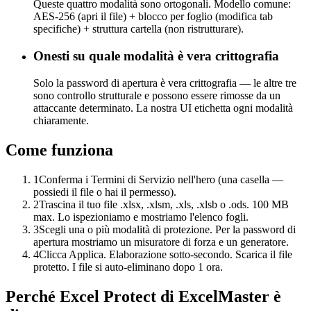
Queste quattro modalità sono ortogonali. Modello comune:
AES-256 (apri il file) + blocco per foglio (modifica tab
specifiche) + struttura cartella (non ristrutturare).
Onesti su quale modalità è vera crittografia
Solo la password di apertura è vera crittografia — le altre tre
sono controllo strutturale e possono essere rimosse da un
attaccante determinato. La nostra UI etichetta ogni modalità
chiaramente.
Come funziona
1
Conferma i Termini di Servizio nell'hero (una casella —
possiedi il file o hai il permesso).
2
Trascina il tuo file .xlsx, .xlsm, .xls, .xlsb o .ods. 100 MB
max. Lo ispezioniamo e mostriamo l'elenco fogli.
3
Scegli una o più modalità di protezione. Per la password di
apertura mostriamo un misuratore di forza e un generatore.
4
Clicca Applica. Elaborazione sotto-secondo. Scarica il file
protetto. I file si auto-eliminano dopo 1 ora.
Perché Excel Protect di ExcelMaster è