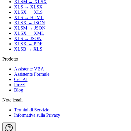
XLSM
→
XLSX
XLS
→
XLSX
XLSX
→
XLS
XLS
→
HTML
XLSX
→
JSON
XLSM
→
JSON
XLSX
→
XML
XLS
→
JSON
XLSX
→
PDF
XLSB
→
XLS
Prodotto
Assistente VBA
Assistente Formule
Cell AI
Prezzi
Blog
Note legali
Termini di Servizio
Informativa sulla Privacy