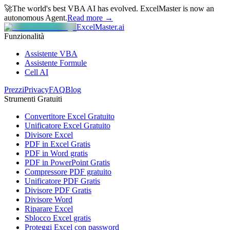
🚀
The world's best VBA AI has evolved.
ExcelMaster is now an
autonomous Agent.
Read more →
ExcelMaster.ai
Funzionalità
Assistente VBA
Assistente Formule
Cell AI
Prezzi
Privacy
FAQ
Blog
Strumenti Gratuiti
Convertitore Excel Gratuito
Unificatore Excel Gratuito
Divisore Excel
PDF in Excel Gratis
PDF in Word gratis
PDF in PowerPoint Gratis
Compressore PDF gratuito
Unificatore PDF Gratis
Divisore PDF Gratis
Divisore Word
Riparare Excel
Sblocco Excel gratis
Proteggi Excel con password