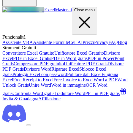
ExcelMaster.ai
Close menu
Funzionalità
Assistente VBA
Assistente Formule
Cell AI
Prezzi
Privacy
FAQ
Blog
Strumenti Gratuiti
Convertitore Excel Gratuito
Unificatore Excel Gratuito
Divisore
Excel
PDF in Excel Gratis
PDF in Word gratis
PDF in PowerPoint
Gratis
Compressore PDF gratuito
Unificatore PDF Gratis
Divisore
PDF Gratis
Divisore Word
Riparare Excel
Sblocco Excel
gratis
Proteggi Excel con password
Pulitore dati Excel
Filigrana
Excel
Free Receipt to Excel
Free Invoice to Excel
Word a PDF
Word
Unlock Gratis
Unire Word
Word in immagine
OCR Word
gratis
Confronta Word gratis
Traduttore Word
PPT in PDF gratis
Invita & Guadagna
Affiliazione