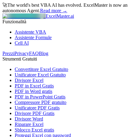
🚀
The world's best VBA AI has evolved.
ExcelMaster is now an
autonomous Agent.
Read more →
ExcelMaster.ai
Funzionalità
Assistente VBA
Assistente Formule
Cell AI
Prezzi
Privacy
FAQ
Blog
Strumenti Gratuiti
Convertitore Excel Gratuito
Unificatore Excel Gratuito
Divisore Excel
PDF in Excel Gratis
PDF in Word gratis
PDF in PowerPoint Gratis
Compressore PDF gratuito
Unificatore PDF Gratis
Divisore PDF Gratis
Divisore Word
Riparare Excel
Sblocco Excel gratis
Proteggi Excel con password