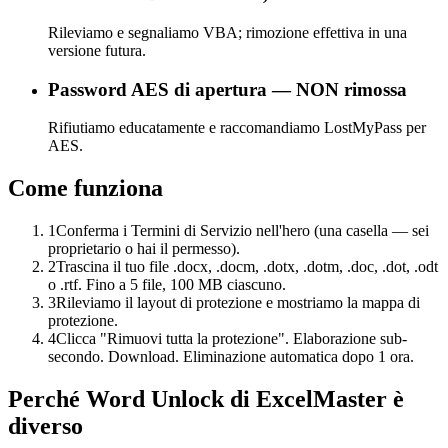
Rileviamo e segnaliamo VBA; rimozione effettiva in una
versione futura.
Password AES di apertura — NON rimossa
Rifiutiamo educatamente e raccomandiamo LostMyPass per
AES.
Come funziona
1
Conferma i Termini di Servizio nell'hero (una casella — sei
proprietario o hai il permesso).
2
Trascina il tuo file .docx, .docm, .dotx, .dotm, .doc, .dot, .odt
o .rtf. Fino a 5 file, 100 MB ciascuno.
3
Rileviamo il layout di protezione e mostriamo la mappa di
protezione.
4
Clicca "Rimuovi tutta la protezione". Elaborazione sub-
secondo. Download. Eliminazione automatica dopo 1 ora.
Perché Word Unlock di ExcelMaster è
diverso