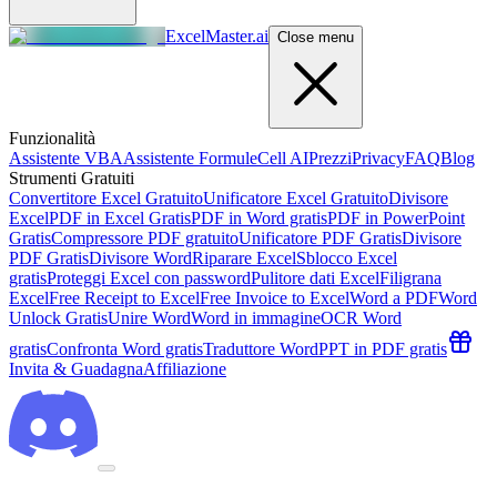
ExcelMaster.ai
Close menu
Funzionalità
Assistente VBA
Assistente Formule
Cell AI
Prezzi
Privacy
FAQ
Blog
Strumenti Gratuiti
Convertitore Excel Gratuito
Unificatore Excel Gratuito
Divisore
Excel
PDF in Excel Gratis
PDF in Word gratis
PDF in PowerPoint
Gratis
Compressore PDF gratuito
Unificatore PDF Gratis
Divisore
PDF Gratis
Divisore Word
Riparare Excel
Sblocco Excel
gratis
Proteggi Excel con password
Pulitore dati Excel
Filigrana
Excel
Free Receipt to Excel
Free Invoice to Excel
Word a PDF
Word
Unlock Gratis
Unire Word
Word in immagine
OCR Word
gratis
Confronta Word gratis
Traduttore Word
PPT in PDF gratis
Invita & Guadagna
Affiliazione