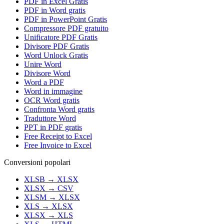
PDF in Excel Gratis
PDF in Word gratis
PDF in PowerPoint Gratis
Compressore PDF gratuito
Unificatore PDF Gratis
Divisore PDF Gratis
Word Unlock Gratis
Unire Word
Divisore Word
Word a PDF
Word in immagine
OCR Word gratis
Confronta Word gratis
Traduttore Word
PPT in PDF gratis
Free Receipt to Excel
Free Invoice to Excel
Conversioni popolari
XLSB
→
XLSX
XLSX
→
CSV
XLSM
→
XLSX
XLS
→
XLSX
XLSX
→
XLS