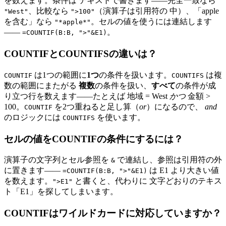
を数えます。条件は テキストで書きます——完全一致なら
、比較なら
（演算子は引用符の 中）、「apple
"West"
">100"
を含む」なら
。セルの値を使うには連結します
"*apple*"
——
。
=COUNTIF(B:B, ">"&E1)
COUNTIFとCOUNTIFSの違いは？
は1つの範囲に
1つ
の条件を扱います。
は複
COUNTIF
COUNTIFS
数の範囲にまたがる
複数
の条件を扱い、
すべて
の条件が成
り立つ行を数えます——たとえば 地域 = West
かつ
金額 >
100。
を2つ重ねると足し算（
or
）になるので、
and
COUNTIF
のロジックには
を使います。
COUNTIFS
セルの値をCOUNTIFの条件にするには？
演算子の文字列とセル参照を
で連結し、参照は引用符の外
&
に置きます——
は E1 より大きい値
=COUNTIF(B:B, ">"&E1)
を数えます。
と書くと、代わりに 文字どおりのテキス
">E1"
ト「E1」を探してしまいます。
COUNTIFはワイルドカードに対応していますか？