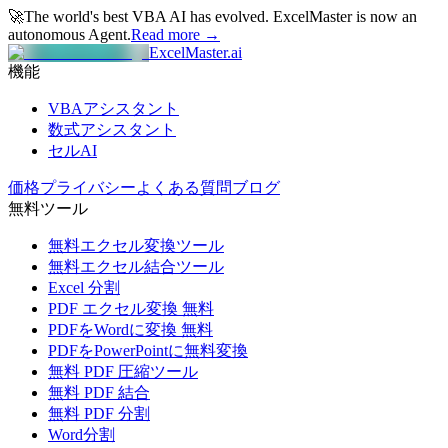
🚀
The world's best VBA AI has evolved.
ExcelMaster is now an
autonomous Agent.
Read more →
ExcelMaster.ai
機能
VBAアシスタント
数式アシスタント
セルAI
価格
プライバシー
よくある質問
ブログ
無料ツール
無料エクセル変換ツール
無料エクセル結合ツール
Excel 分割
PDF エクセル変換 無料
PDFをWordに変換 無料
PDFをPowerPointに無料変換
無料 PDF 圧縮ツール
無料 PDF 結合
無料 PDF 分割
Word分割