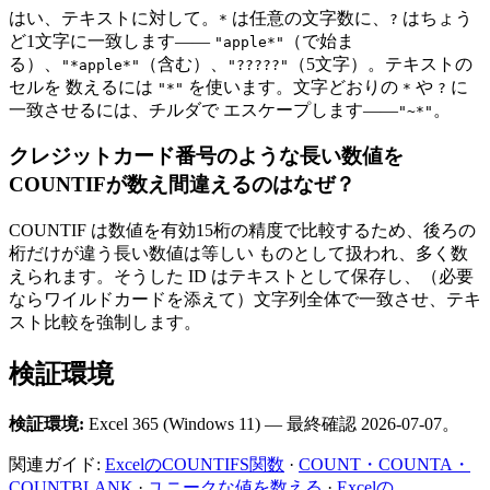
はい、テキストに対して。
は任意の文字数に、
はちょう
*
?
ど1文字に一致します——
（で始ま
"apple*"
る）、
（含む）、
（5文字）。テキストの
"*apple*"
"?????"
セルを 数えるには
を使います。文字どおりの
や
に
"*"
*
?
一致させるには、チルダで エスケープします——
。
"~*"
クレジットカード番号のような長い数値を
COUNTIFが数え間違えるのはなぜ？
COUNTIF は数値を有効15桁の精度で比較するため、後ろの
桁だけが違う長い数値は等しい ものとして扱われ、多く数
えられます。そうした ID はテキストとして保存し、（必要
ならワイルドカードを添えて）文字列全体で一致させ、テキ
スト比較を強制します。
検証環境
検証環境:
Excel 365 (Windows 11) — 最終確認 2026-07-07。
関連ガイド:
ExcelのCOUNTIFS関数
·
COUNT・COUNTA・
COUNTBLANK
·
ユニークな値を数える
·
Excelの