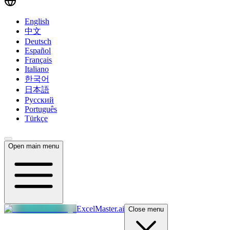
English
中文
Deutsch
Español
Français
Italiano
한국어
日本語
Русский
Português
Türkçe
Open main menu
ExcelMaster.ai
Close menu