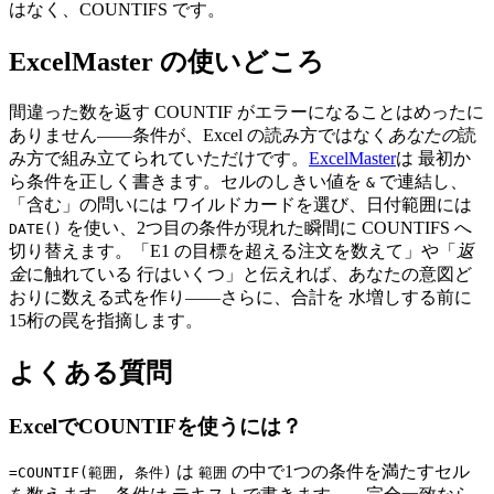
はなく、COUNTIFS です。
ExcelMaster の使いどころ
間違った数を返す COUNTIF がエラーになることはめったに
ありません——条件が、Excel の読み方ではなく
あなたの
読
み方で組み立てられていただけです。
ExcelMaster
は 最初か
ら条件を正しく書きます。セルのしきい値を
で連結し、
&
「含む」の問いには ワイルドカードを選び、日付範囲には
を使い、2つ目の条件が現れた瞬間に COUNTIFS へ
DATE()
切り替えます。「E1 の目標を超える注文を数えて」や「
返
金
に触れている 行はいくつ」と伝えれば、あなたの意図ど
おりに数える式を作り——さらに、合計を 水増しする前に
15桁の罠を指摘します。
よくある質問
ExcelでCOUNTIFを使うには？
は
の中で1つの条件を満たすセル
=COUNTIF(範囲, 条件)
範囲