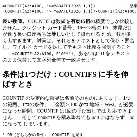
=COUNTIF(A2:A100, ">="&DATE(2026,1,1))            
長い数値。
COUNTIF は数値を
有効15桁
の精度でしか比較し
ません。クレジット カード番号、16〜18桁の ID、末尾だけ
が違う長い口座番号は
等しい
として扱われる ため、数が多
く出すぎます。対策は、それらをテキストとして保存・照合
し、ワイルド カードを足してテキスト比較を強制すること
——
、あるいは ID をテキスト
=COUNTIF(A2:A100, E1&"*")
のまま保持して文字列全体で一致させます。
条件は1つだけ：COUNTIFS に手を伸
ばすとき
COUNTIF の決定的な限界は名前そのものにあります。
1つ
の範囲、
1つ
の条件。 「金額 > 100
かつ
地域 = West」が必要
になった瞬間、COUNTIF は1回の呼び出しでは 対応できま
せん——そして
を積み重ねても
and
にはならず、
or
COUNTIF
になって しまいます。
' OR（どちらかの条件）：COUNTIF を足す
