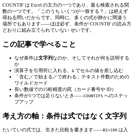
COUNTIF は Excel の主力の一つであり、最も検索される関
数の一つです。「このうち いくつが一致する？」は絶えず
尋ねる問いだからです。同時に、多くの式が静かに間違う
場所でもあります——ほぼ必ず、条件が COUNTIF の読み方
どおりに組み立てられていない せいです。
この記事で学べること
なぜ条件は
文字列
なのか、そしてそれが何を説明する
か
演算子を引用符に入れる、
でセルの値を差し込む
&
「含む／で始まる／で終わる」テキスト件数のための
ワイルドカード
長い数値での15桁精度の罠（カード番号や ID）
条件が1つでは足りないとき——
へのステッ
COUNTIFS
プアップ
考え方の軸：条件は式ではなく文字列
たいていの式では、生きた比較を書きます——
は入
B2>100