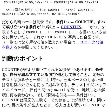
=COUNTIF(A2:A100,"West") + COUNTIF(A2:A100,"East")

' AND（両方の条件）：これは COUNTIF ではなく COUNTIFS

だから判断ルールは明快です。
条件1つ → COUNTIF。すべ
て成り立つべき条件が 2つ以上 →
COUNTIFS
。
「かつ」を
表そうとして
を書いている自
COUNTIF(...) + COUNTIF(...)
分に気づいたら、それが COUNTIF を 卒業した合図です。
（一致ではなく
異なる
値を数えたい場合は、
ユニークな値
を数える
を参照してください。）
判断のポイント
COUNTIF が何より報いてくれる習慣が1つあります。
条件
を、自分が組み立てている 文字列として扱うこと。
定数の
テストは演算子と一緒に引用符へ。セルベースの しきい値
は引用符の外で
を使って組み立てる。テキストの問いはワ
&
イルドカード。 日付の問いは
を使い、地域ごとの解
DATE()
釈に何も委ねない。そして限界を知る—— 条件は1つ。
COUNTIF は意図的に狭く、その狭さこそが長所です。問い
に2つ目の条件が 生えたとき、答えはより賢い COUNTIF で