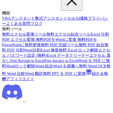
機能
VBAアシスタント
数式アシスタント
セルAI
価格
プライバシ
ー
よくある質問
ブログ
無料ツール
無料エクセル変換ツール
無料エクセル結合ツール
Excel 分割
PDF エクセル変換 無料
PDFをWordに変換 無料
PDFを
PowerPointに無料変換
無料 PDF 圧縮ツール
無料 PDF 結合
無
料 PDF 分割
Word分割
Excel 修復
無料 Excel ロック解除
エクセ
ル パスワード設定 (無料)
Excel データクリーナー
エクセル 透
かし
Free Receipt to Excel
Free Invoice to Excel
Word を PDF に
無
料Wordロック解除
Word 結合
Word を画像へ
無料 Word OCR
無
料 Word 比較
Word 翻訳
無料 PPT を PDF に変換
紹介＆報
酬
アフィリエイト