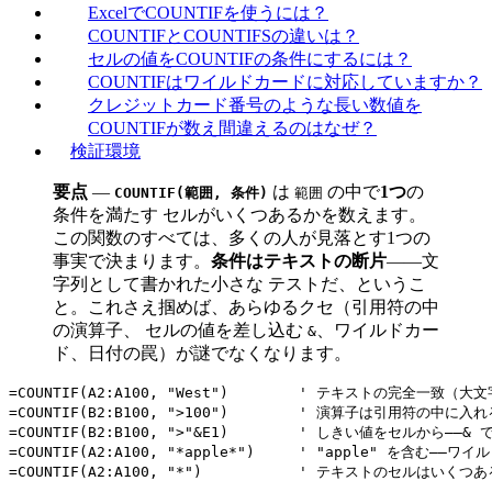
ExcelでCOUNTIFを使うには？
COUNTIFとCOUNTIFSの違いは？
セルの値をCOUNTIFの条件にするには？
COUNTIFはワイルドカードに対応していますか？
クレジットカード番号のような長い数値を
COUNTIFが数え間違えるのはなぜ？
検証環境
要点
—
は
の中で
1つ
の
COUNTIF(範囲, 条件)
範囲
条件を満たす セルがいくつあるかを数えます。
この関数のすべては、多くの人が見落とす1つの
事実で決まります。
条件はテキストの断片
——文
字列として書かれた小さな テストだ、というこ
と。これさえ掴めば、あらゆるクセ（引用符の中
の演算子、 セルの値を差し込む
、ワイルドカー
&
ド、日付の罠）が謎でなくなります。
=COUNTIF(A2:A100, "West")        ' テキストの完全一致
=COUNTIF(B2:B100, ">100")        ' 演算子は引用符の中に入れる
=COUNTIF(B2:B100, ">"&E1)        ' しきい値をセルから——& 
=COUNTIF(A2:A100, "*apple*")     ' "apple" を含む—