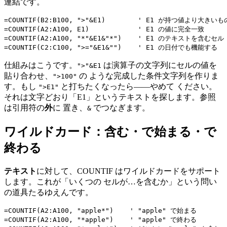
連結です。
=COUNTIF(B2:B100, ">"&E1)        ' E1 が持つ値より大きい
=COUNTIF(A2:A100, E1)            ' E1 の値に完全一致

=COUNTIF(A2:A100, "*"&E1&"*")    ' E1 のテキストを含むセル

仕組みはこうです。
は演算子の文字列にセルの値を
">"&E1
貼り合わせ、
の ような完成した条件文字列を作りま
">100"
す。もし
と打ちたくなったら——やめて ください。
">E1"
それは文字どおり「E1」というテキストを探します。参照
は引用符の
外
に 置き、
でつなぎます。
&
ワイルドカード：含む・で始まる・で
終わる
テキスト
に対して、COUNTIF はワイルドカードをサポート
します。これが「いくつの セルが…を含むか」という問い
の道具たるゆえんです。
=COUNTIF(A2:A100, "apple*")    ' "apple" で始まる

=COUNTIF(A2:A100, "*apple")    ' "apple" で終わる
