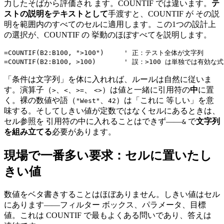
力したそばから評価され ます。COUNTIF では違います。
テ
ストの説明をテキストとして
手渡すと、COUNTIF が その説
明を範囲内のすべてのセルに適用します。この1つの設計上
の選択が、COUNTIF の 挙動のほぼすべてを説明します。
=COUNTIF(B2:B100, ">100")     ' 正：テスト全体が文字列

「条件は文字列」を体に入れれば、ルールは自然に従いま
す。演算子（
、
、
、
）は値と一緒に引用符の
中
に置
>
<
>=
<>
く。裸の数値や語（
、
）は「これに 等しい」を意
"West"
42
味する。そしてしきい値が定数ではなくセルにあるときは、
セル参照を 引用符の中に入れることはできず——
で
文字列
&
を組み立てる
必要があります。
現場で一番多い要求：セルに置いたし
きい値
数値をベタ書きすることはほぼありません。しきい値はセル
にあります——フィルター ボックス、パラメータ、目標
値。これは COUNTIF で最もよくある問いであり、答えは