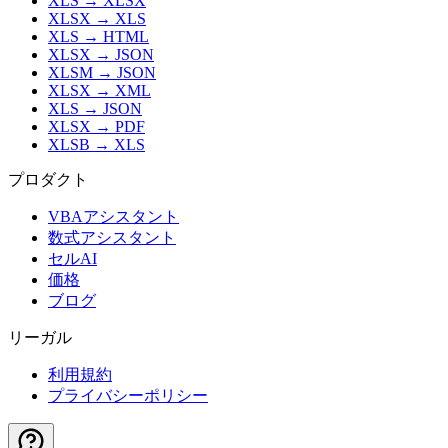
XLS
→
XLSX
XLSX
→
XLS
XLS
→
HTML
XLSX
→
JSON
XLSM
→
JSON
XLSX
→
XML
XLS
→
JSON
XLSX
→
PDF
XLSB
→
XLS
プロダクト
VBAアシスタント
数式アシスタント
セルAI
価格
ブログ
リーガル
利用規約
プライバシーポリシー