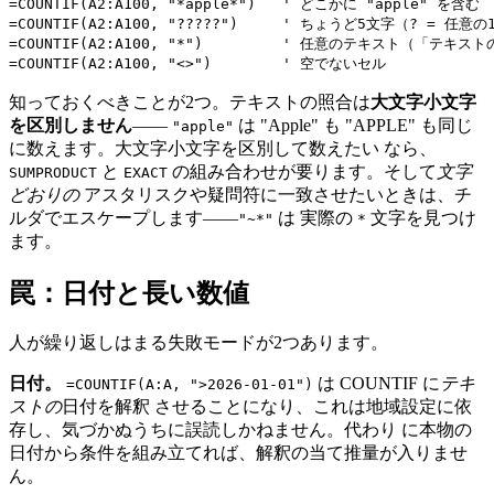
=COUNTIF(A2:A100, "*apple*")   ' どこかに "apple" を含む

=COUNTIF(A2:A100, "?????")     ' ちょうど5文字（? = 任意の
=COUNTIF(A2:A100, "*")         ' 任意のテキスト（「テキ
知っておくべきことが2つ。テキストの照合は
大文字小文字
を区別しません
——
は "Apple" も "APPLE" も同じ
"apple"
に数えます。大文字小文字を区別して数えたい なら、
と
の組み合わせが要ります。そして
文字
SUMPRODUCT
EXACT
どおりの
アスタリスクや疑問符に一致させたいときは、チ
ルダでエスケープします——
は 実際の
文字を見つけ
"~*"
*
ます。
罠：日付と長い数値
人が繰り返しはまる失敗モードが2つあります。
日付。
は COUNTIF に
テキ
=COUNTIF(A:A, ">2026-01-01")
ストの
日付を解釈 させることになり、これは地域設定に依
存し、気づかぬうちに誤読しかねません。代わり に本物の
日付から条件を組み立てれば、解釈の当て推量が入りませ
ん。