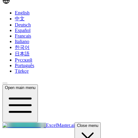
English
中文
Deutsch
Español
Français
Italiano
한국어
日本語
Русский
Português
Türkçe
Open main menu
ExcelMaster.ai
Close menu