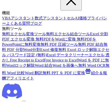
機能
VBAアシスタント
数式アシスタント
セルAI
価格
プライバシ
ー
よくある質問
ブログ
無料ツール
無料エクセル変換ツール
無料エクセル結合ツール
Excel 分割
PDF エクセル変換 無料
PDFをWordに変換 無料
PDFを
PowerPointに無料変換
無料 PDF 圧縮ツール
無料 PDF 結合
無
料 PDF 分割
Word分割
Excel 修復
無料 Excel ロック解除
エクセ
ル パスワード設定 (無料)
Excel データクリーナー
エクセル 透
かし
Free Receipt to Excel
Free Invoice to Excel
Word を PDF に
無
料Wordロック解除
Word 結合
Word を画像へ
無料 Word OCR
無
料 Word 比較
Word 翻訳
無料 PPT を PDF に変換
紹介＆報
酬
アフィリエイト