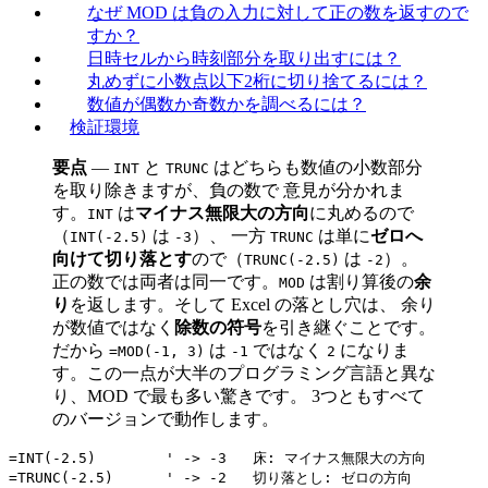
なぜ MOD は負の入力に対して正の数を返すので
すか？
日時セルから時刻部分を取り出すには？
丸めずに小数点以下2桁に切り捨てるには？
数値が偶数か奇数かを調べるには？
検証環境
要点
—
と
はどちらも数値の小数部分
INT
TRUNC
を取り除きますが、負の数で 意見が分かれま
す。
は
マイナス無限大の方向
に丸めるので
INT
（
は
）、 一方
は単に
ゼロへ
INT(-2.5)
-3
TRUNC
向けて切り落とす
ので（
は
）。
TRUNC(-2.5)
-2
正の数では両者は同一です。
は割り算後の
余
MOD
り
を返します。そして Excel の落とし穴は、 余り
が数値ではなく
除数の符号
を引き継ぐことです。
だから
は
ではなく
になりま
=MOD(-1, 3)
-1
2
す。この一点が大半のプログラミング言語と異な
り、MOD で最も多い驚きです。 3つともすべて
のバージョンで動作します。
=INT(-2.5)        ' -> -3   床: マイナス無限大の方向

=TRUNC(-2.5)      ' -> -2   切り落とし: ゼロの方向
