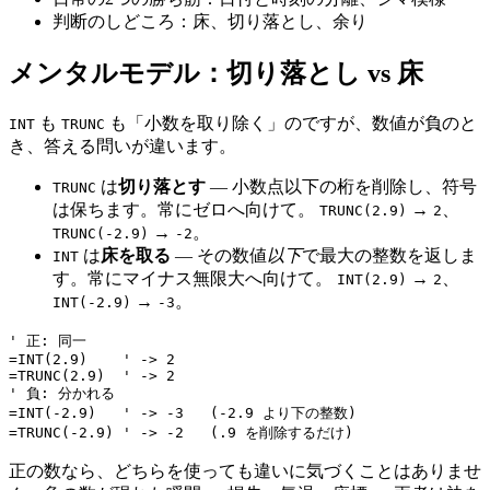
判断のしどころ：床、切り落とし、余り
メンタルモデル：切り落とし vs 床
も
も「小数を取り除く」のですが、数値が負のと
INT
TRUNC
き、答える問いが違います。
は
切り落とす
— 小数点以下の桁を削除し、符号
TRUNC
は保ちます。常にゼロへ向けて。
→
、
TRUNC(2.9)
2
→
。
TRUNC(-2.9)
-2
は
床を取る
— その数値
以下
で最大の整数を返しま
INT
す。常にマイナス無限大へ向けて。
→
、
INT(2.9)
2
→
。
INT(-2.9)
-3
' 正: 同一

=INT(2.9)    ' -> 2

=TRUNC(2.9)  ' -> 2

' 負: 分かれる

=INT(-2.9)   ' -> -3   (-2.9 より下の整数)

正の数なら、どちらを使っても違いに気づくことはありませ