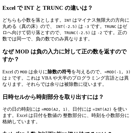
Excel で INT と TRUNC の違いは？
どちらも小数を落とします。
はマイナス無限大の方向に
INT
丸める（真の床）ので、
は
です。
はゼ
INT(-2.5)
-3
TRUNC
ロへ向けて切り落とすので、
は
です。正の
TRUNC(-2.5)
-2
数では同一で、負の数でのみ異なります。
なぜ MOD は負の入力に対して正の数を返すので
すか？
Excel の
は余りに
除数の符号
を与えるので、
MOD
=MOD(-1, 3)
は
です。これは VBA や大半のプログラミング言語とは異
2
なります。それらでは余りは被除数に従います。
日時セルから時刻部分を取り出すには？
その日の時刻には
、日付には
を使い
=MOD(A2, 1)
=INT(A2)
ます。Excel は日付を数値の 整数部分に、時刻を小数部分に
格納しています。