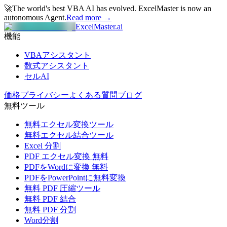
🚀
The world's best VBA AI has evolved.
ExcelMaster is now an
autonomous Agent.
Read more →
ExcelMaster.ai
機能
VBAアシスタント
数式アシスタント
セルAI
価格
プライバシー
よくある質問
ブログ
無料ツール
無料エクセル変換ツール
無料エクセル結合ツール
Excel 分割
PDF エクセル変換 無料
PDFをWordに変換 無料
PDFをPowerPointに無料変換
無料 PDF 圧縮ツール
無料 PDF 結合
無料 PDF 分割
Word分割