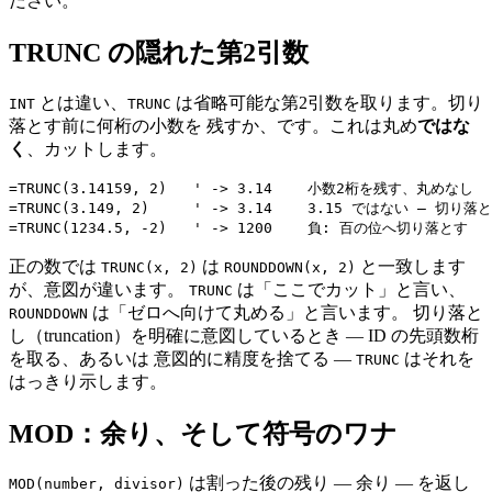
ださい。
TRUNC の隠れた第2引数
とは違い、
は省略可能な第2引数を取ります。切り
INT
TRUNC
落とす前に何桁の小数を 残すか、です。これは丸め
ではな
く
、カットします。
=TRUNC(3.14159, 2)   ' -> 3.14    小数2桁を残す、丸めなし

=TRUNC(3.149, 2)     ' -> 3.14    3.15 ではない — 
正の数では
は
と一致します
TRUNC(x, 2)
ROUNDDOWN(x, 2)
が、意図が違います。
は「ここでカット」と言い、
TRUNC
は「ゼロへ向けて丸める」と言います。 切り落と
ROUNDDOWN
し（truncation）を明確に意図しているとき — ID の先頭数桁
を取る、あるいは 意図的に精度を捨てる —
はそれを
TRUNC
はっきり示します。
MOD：余り、そして符号のワナ
は割った後の残り — 余り — を返し
MOD(number, divisor)