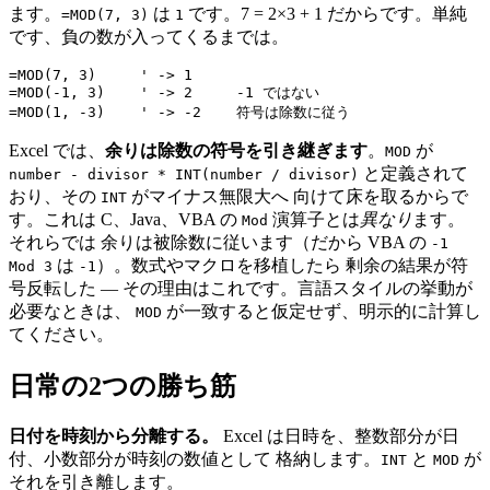
ます。
は
です。7 = 2×3 + 1 だからです。単純
=MOD(7, 3)
1
です、負の数が入ってくるまでは。
=MOD(7, 3)     ' -> 1

=MOD(-1, 3)    ' -> 2     -1 ではない

Excel では、
余りは除数の符号を引き継ぎます
。
が
MOD
と定義されて
number - divisor * INT(number / divisor)
おり、その
がマイナス無限大へ 向けて床を取るからで
INT
す。これは C、Java、VBA の
演算子とは
異なり
ます。
Mod
それらでは 余りは被除数に従います（だから VBA の
-1
は
）。数式やマクロを移植したら 剰余の結果が符
Mod 3
-1
号反転した — その理由はこれです。言語スタイルの挙動が
必要なときは、
が一致すると仮定せず、明示的に計算し
MOD
てください。
日常の2つの勝ち筋
日付を時刻から分離する。
Excel は日時を、整数部分が日
付、小数部分が時刻の数値として 格納します。
と
が
INT
MOD
それを引き離します。