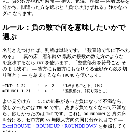
ん。負の数が現れた瞬間 — 損失、気温、座標 — 両者は袂を
分かち、間違った方を選ぶと「負で1だけずれる」静かなバ
グに なります。
ルール：負の数で何を意味したいかで
選ぶ
名前さえつければ、判断は単純です。「数直線で常に
下へ
丸
める」 — 真の床、暦年齢や 階段の段数の数え方のような —
を意味するなら
を使います。「整数部分を符号ごと そ
INT
のまま残す」 — 貸方にも借方にもなりうる金額から銭を切
り落とす — を意味するなら
を使います。
TRUNC
=INT(-1.2)     ' -> -2   「1段まるごと下」(床)

よい見分け方：
の結果が
もっと
負になって不満なら、
-1.2
欲しかったのは
です。
あまり
負でなくなって不満な
TRUNC
ら、欲しかったのは
です。これは
と 真の床
INT
ROUNDDOWN
を分ける、ゼロ方向 vs 無限大方向の同じ分かれ目です —
Excel ROUND・ROUNDUP・ROUNDDOWN
を参照してく