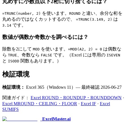
丸めずに小数点以下2桁に切り捨てるには？
を使います。
と違い、余分な桁を
=TRUNC(number, 2)
ROUND
丸めるのではなくカットするので、
は
=TRUNC(3.149, 2)
です。
3.14
数値が偶数か奇数かを調べるには？
除数を2にして
を使います。
は偶数な
MOD
=MOD(A2, 2) = 0
ら
、奇数なら
です。（Excel には専用の
TRUE
FALSE
ISEVEN
と
関数もあります。）
ISODD
検証環境
検証環境：
Excel 365（Windows 11）— 最終確認 2026-06-27
関連ガイド：
Excel ROUND・ROUNDUP・ROUNDDOWN
·
Excel MROUND・CEILING・FLOOR
·
Excel IF
·
Excel
SUMIFS
ExcelMaster.ai