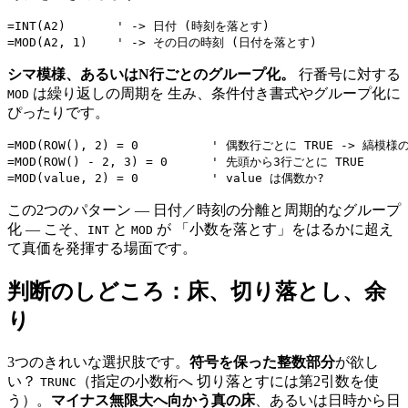
=INT(A2)       ' -> 日付 (時刻を落とす)

シマ模様、あるいはN行ごとのグループ化。
行番号に対する
は繰り返しの周期を 生み、条件付き書式やグループ化に
MOD
ぴったりです。
=MOD(ROW(), 2) = 0          ' 偶数行ごとに TRUE -> 縞模様の
=MOD(ROW() - 2, 3) = 0      ' 先頭から3行ごとに TRUE

この2つのパターン — 日付／時刻の分離と周期的なグループ
化 — こそ、
と
が 「小数を落とす」をはるかに超え
INT
MOD
て真価を発揮する場面です。
判断のしどころ：床、切り落とし、余
り
3つのきれいな選択肢です。
符号を保った整数部分
が欲し
い？
（指定の小数桁へ 切り落とすには第2引数を使
TRUNC
う）。
マイナス無限大へ向かう真の床
、あるいは日時から日