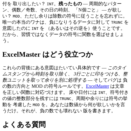
付を 取り出したい？
。
残ったもの
— 周期的なパター
INT
ン、偶数／奇数、その日の時刻、 「N個ごと」 — が欲し
い？
、ただし余りは除数の符号に従うことを忘れずに。
MOD
唯一の本当のワナは、負になりうるデータに対して
を
TRUNC
意図したのに
を （あるいはその逆を）使うことです。
INT
だから、習慣ではなくデータの符号に関数を選ばせましょ
う。
ExcelMaster はどう役立つか
これらの背後にある意図はたいてい具体的です —
このタイ
ムスタンプから時刻を取り除く
、
3行ごとに印をつける
、
整
数ユニットを取って余りを別に処理する
— そしてバグは 負
の数の方向と MOD の符号ルールです。
ExcelMaster
は文章
を正しい関数に対応づけます。 床や日付には
、符号付き
INT
の値の整数部分を残すには
、周期や余りには符号の挙
TRUNC
動を 考慮した
を。あなたは数値から何が欲しいかを言
MOD
うだけ。それが、負の数でも壊れない 版を書きます。
よくある質問