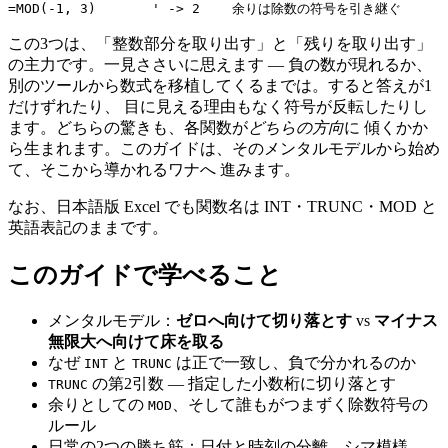
この3つは、「整数部分を取り出す」と「残りを取り出す」
の主力です。一見ささいに思えます — 負の数が現れるか、
別のツールから数式を移植してくるまでは。すると答えが1
だけずれたり、 目に見える理由もなく符号が反転したりし
ます。どちらの驚きも、各関数が
どちらの方向
に 傾くかか
ら生まれます。このガイドは、そのメンタルモデルから始め
て、そこから導かれるワナへ 進みます。
なお、日本語版 Excel でも関数名は INT・TRUNC・MOD と
英語表記のままです。
このガイドで学べること
メンタルモデル：
ゼロへ向けて切り落とす
vs
マイナス
無限大へ向けて床を取る
なぜ
と
は正で一致し、負で分かれるのか
INT
TRUNC
の第2引数 — 指定した小数桁に切り落とす
TRUNC
余りとしての
、そして誰もがつまずく除数符号の
MOD
ルール
日常の2つの勝ち筋：日付と時刻の分離、シマ模様