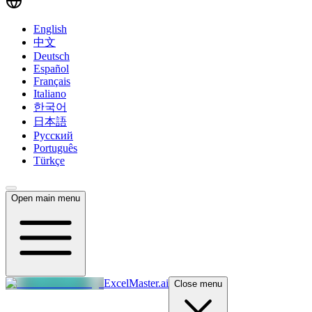
English
中文
Deutsch
Español
Français
Italiano
한국어
日本語
Русский
Português
Türkçe
Open main menu
ExcelMaster.ai
Close menu