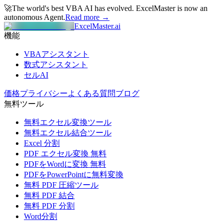
🚀
The world's best VBA AI has evolved.
ExcelMaster is now an
autonomous Agent.
Read more →
ExcelMaster.ai
機能
VBAアシスタント
数式アシスタント
セルAI
価格
プライバシー
よくある質問
ブログ
無料ツール
無料エクセル変換ツール
無料エクセル結合ツール
Excel 分割
PDF エクセル変換 無料
PDFをWordに変換 無料
PDFをPowerPointに無料変換
無料 PDF 圧縮ツール
無料 PDF 結合
無料 PDF 分割
Word分割