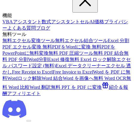
機能
VBAアシスタント
数式アシスタント
セルAI
価格
プライバシ
ー
よくある質問
ブログ
無料ツール
無料エクセル変換ツール
無料エクセル結合ツール
Excel 分割
PDF エクセル変換 無料
PDFをWordに変換 無料
PDFを
PowerPointに無料変換
無料 PDF 圧縮ツール
無料 PDF 結合
無
料 PDF 分割
Word分割
Excel 修復
無料 Excel ロック解除
エクセ
ル パスワード設定 (無料)
Excel データクリーナー
エクセル 透
かし
Free Receipt to Excel
Free Invoice to Excel
Word を PDF に
無
料Wordロック解除
Word 結合
Word を画像へ
無料 Word OCR
無
料 Word 比較
Word 翻訳
無料 PPT を PDF に変換
紹介＆報
酬
アフィリエイト