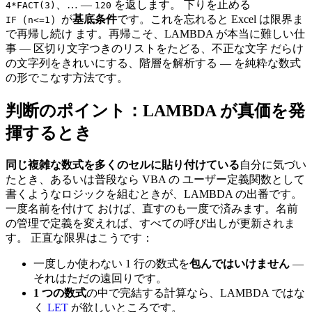
、… —
を返します。 下りを止める
4*FACT(3)
120
（
）が
基底条件
です。これを忘れると Excel は限界ま
IF
n<=1
で再帰し続け ます。再帰こそ、LAMBDA が本当に難しい仕
事 — 区切り文字つきのリストをたどる、不正な文字 だらけ
の文字列をきれいにする、階層を解析する — を純粋な数式
の形でこなす方法です。
判断のポイント：LAMBDA が真価を発
揮するとき
同じ複雑な数式を多くのセルに貼り付けている
自分に気づい
たとき、あるいは普段なら VBA の ユーザー定義関数として
書くようなロジックを組むときが、LAMBDA の出番です。
一度名前を付けて おけば、直すのも一度で済みます。名前
の管理で定義を変えれば、すべての呼び出しが更新されま
す。 正直な限界はこうです：
一度しか使わない 1 行の数式を
包んではいけません
—
それはただの遠回りです。
1 つの数式
の中で完結する計算なら、LAMBDA ではな
く
LET
が欲しいところです。