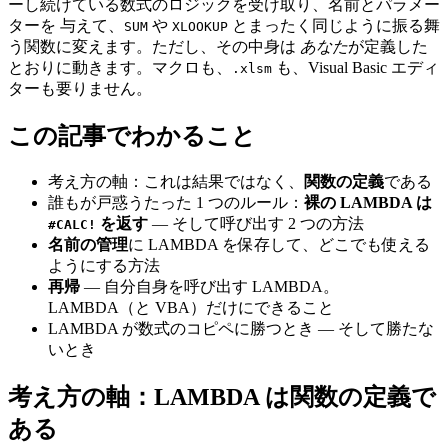
ーし続けている数式のロジックを受け取り、名前とパラメー
ターを 与えて、
や
とまったく同じように振る舞
SUM
XLOOKUP
う関数に変えます。ただし、その中身は
あなた
が定義した
とおりに動きます。マクロも、
も、Visual Basic エディ
.xlsm
ターも要りません。
この記事でわかること
考え方の軸：これは結果ではなく、
関数の定義
である
誰もが戸惑うたった 1 つのルール：
裸の LAMBDA は
を返す
— そして呼び出す 2 つの方法
#CALC!
名前の管理
に LAMBDA を保存して、どこでも使える
ようにする方法
再帰
— 自分自身を呼び出す LAMBDA。
LAMBDA（と VBA）だけにできること
LAMBDA が数式のコピペに勝つとき — そして勝たな
いとき
考え方の軸：LAMBDA は関数の定義で
ある