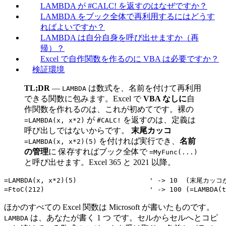
LAMBDA が #CALC! を返すのはなぜですか？
LAMBDA をブック全体で再利用するにはどうす
ればよいですか？
LAMBDA は自分自身を呼び出せますか（再
帰）？
Excel で自作関数を作るのに VBA は必要ですか？
検証環境
TL;DR
—
は数式を、名前を付けて再利用
LAMBDA
できる関数に包みます。Excel で
VBA なしに
自
作関数を作れるのは、これが初めてです。裸の
が
を返すのは、定義は
=LAMBDA(x, x*2)
#CALC!
呼び出しではないからです。
末尾カッコ
を付ければ実行でき、
名前
=LAMBDA(x, x*2)(5)
の管理
に 保存すればブック全体で
=MyFunc(...)
と呼び出せます。Excel 365 と 2021 以降。
=LAMBDA(x, x*2)(5)                  ' -> 10  (末尾カッ
ほかのすべての Excel 関数は Microsoft が書いたものです。
は、あなたが書く 1 つ です。セルからセルへとコピ
LAMBDA