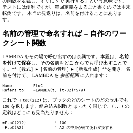
の関数を定義し、すぐに
で 実行する」という意味です。
5
テストには便利ですが、毎回定義をまるごと書くのでは本末
転倒です。 本当の見返りは、名前を付けることにありま
す。
名前の管理で命名すれば = 自作のワー
クシート関数
LAMBDA をその場で呼び出すのは余興です。本題は、
名前
を付けて保存
し、その名前をどこ からでも呼び出すことで
す。**［数式］▸［名前の管理］▸［新規作成］**を開き、名
前を付けて、 LAMBDA を
参照範囲
に入れます：
Name:        FtoC

これで
は、ブックのどのシートのどのセルでも
=FtoC(212)
を返します。組み込み関数と まったく同じで、
の
100
(...)
定義はどこにも見当たりません：
=FtoC(212)            ' 100
