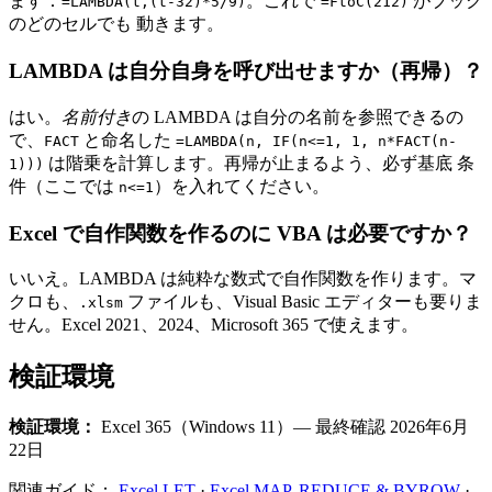
ます：
。これで
がブック
=LAMBDA(t,(t-32)*5/9)
=FtoC(212)
のどのセルでも 動きます。
LAMBDA は自分自身を呼び出せますか（再帰）？
はい。
名前付き
の LAMBDA は自分の名前を参照できるの
で、
と命名した
FACT
=LAMBDA(n, IF(n<=1, 1, n*FACT(n-
は階乗を計算します。再帰が止まるよう、必ず基底 条
1)))
件（ここでは
）を入れてください。
n<=1
Excel で自作関数を作るのに VBA は必要ですか？
いいえ。LAMBDA は純粋な数式で自作関数を作ります。マ
クロも、
ファイルも、Visual Basic エディターも要りま
.xlsm
せん。Excel 2021、2024、Microsoft 365 で使えます。
検証環境
検証環境：
Excel 365（Windows 11）— 最終確認 2026年6月
22日
関連ガイド：
Excel LET
·
Excel MAP, REDUCE & BYROW
·