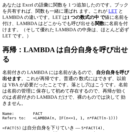
あなたは Excel の語彙に関数を 1 つ追加したのです。ブック
を共有すれば、関数も一緒に運ばれ ます。これが
LET
と
LAMBDA の違いです。LET は
1 つの数式の中 で
値に名前を
付け、LAMBDA はどこからでも呼び出せる
関数
に名前を付
けます。（そして優れた LAMBDA の中身は、ほとんど必ず
LET です。）
再帰：LAMBDA は自分自身を呼び出せ
る
名前付きの LAMBDA には名前があるので、
自分自身を呼び
出せます
。これが再帰です。普通の 数式にはできず、以前
は VBA が必要だったことです。落とし穴はこうです。名前
は名前の管理に 保存して初めて存在するので、再帰が効く
のは
名前付き
の LAMBDA だけで、裸のものでは決して 効
きません。
Name:        FACT

は自分自身を下りていき —
、
=FACT(5)
5*FACT(4)