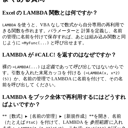
Excel の LAMBDA 関数とは何ですか？
を使うと、VBA なしで数式から自分専用の再利用で
LAMBDA
きる関数を作れます。パラメーターと 計算を定義し、名前
の管理に名前を付けて保存すれば、あとは組み込み関数と同
じように
と呼び出せます。
=MyFunc(...)
LAMBDA が #CALC! を返すのはなぜですか？
裸の
は
定義
であって
呼び出し
ではないからで
=LAMBDA(...)
す。引数を入れた末尾カッコを 付ける（
=LAMBDA(x, x*2)
）か、名前の管理で LAMBDA に名前を付けて、その名
(5)
前を呼び出して ください。
LAMBDA をブック全体で再利用するにはどうすれ
ばよいですか？
**［数式］▸［名前の管理］▸［新規作成］**を開き、名前
（たとえば
）を付けて、LAMBDA を
参照範囲
に入れ
FtoC