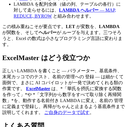
LAMBDA を配列全体（値の列、テーブルの各行）に
対して走らせるには、
LAMBDA ヘルパー
— MAP,
REDUCE, BYROW
と組み合わせます。
この積み重ねこそが要点です。
LET
が変数を、
LAMBDA
が関数を、そして
ヘルパー
が ループを与えます。三つそろ
うと、Excel の数式は小さなプログラミング言語に変わりま
す。
ExcelMaster はどう役立つか
正しい LAMBDA を書くこと — パラメーター、基底条件、
末尾カッコでのテスト、名前の管理への 登録 — は細かくて
面倒で、まさに AI コパイロットが一発で決めてくれる類の
作業です。
ExcelMaster
は、*「華氏を摂氏に変換する関数
を作って」*や *「文字列から数字をすべて取り除く再帰関
数」*を、動作する名前付き LAMBDA に変え、名前の 管理
に定義まで登録し、再帰がちゃんと止まるよう基底条件まで
説明してくれます。
ご自身のデータで試す
。
よくある質問