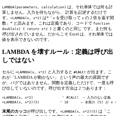
は、それ単体では何も計
LAMBDA(parameters, calculation)
算しません。入力を待ちながら、 計算を
記述する
だけで
す。
は*「
を受け取って
の 2 倍を返す関
=LAMBDA(x, x*2)
x
x
数」* と読みます。これは定義であり、コードで
function
と書くのと同じ です。まだ何も
double(x) { return x*2 }
呼び出されて
いません。だからこそ Excel は、それ単体では
値を表示できないのです。
LAMBDA を壊すルール：定義は呼び出
しではない
セルに
と入力すると
が出ます。こ
=LAMBDA(x, x*2)
#CALC!
れが「LAMBDA が動かない」 という声の最大の原因です
が、バグではありません。関数を定義しただけで、一度も呼
び出して いないのです。呼び出す方法は 2 つあります：
=LAMBDA(x, x*2)              ' #CALC!  — 入力のない定義

末尾のカッコ
が呼び出しです。
は「こ
=LAMBDA(x, x*2)(5)