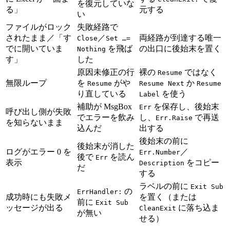
を復元していな
る」
元する
い
ファイルがロック
失敗経路で
されたまま／「す
／
両経路が到達する唯一
Close
Set …=
でに開いていま
を飛ば
の出口に後始末を置く
Nothing
す」
した
原因未修正の行
裸の
ではなく
Resume
無限ループ
を
がや
か
Resume
Resume Next
Resume
り直している
を使う
Label
補助が MsgBox
を保存し、後始末
Err
呼び出し側が失敗
でエラーを飲み
し、
で再送
Err.Raise
を知らないまま
込んだ
出する
後始末の前に
後始末が消した
ログがエラー 0 を
／
Err.Number
後で
を読ん
Err
表示
をコピー
Description
だ
する
ラベルの前に
Exit Sub
の
ErrHandler:
成功時にも失敗メ
を置く（または
前に
Exit Sub
ッセージが出る
に落ち込ま
CleanExit
が無い
せる）