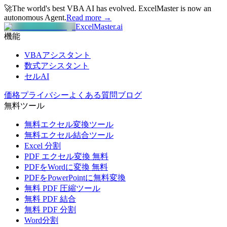
🚀
The world's best VBA AI has evolved.
ExcelMaster is now an
autonomous Agent.
Read more →
ExcelMaster.ai
機能
VBAアシスタント
数式アシスタント
セルAI
価格
プライバシー
よくある質問
ブログ
無料ツール
無料エクセル変換ツール
無料エクセル結合ツール
Excel 分割
PDF エクセル変換 無料
PDFをWordに変換 無料
PDFをPowerPointに無料変換
無料 PDF 圧縮ツール
無料 PDF 結合
無料 PDF 分割
Word分割