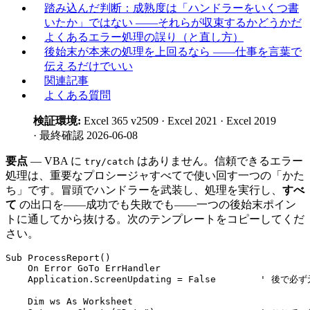
踏み込んだ判断：成熟度は「ハンドラーをいくつ書
いたか」ではない ——それらが収束するかどうかだ
よくあるエラー処理の誤り（と直し方）
後始末が本来の処理を上回るなら ——仕事を言葉で
伝えるだけでいい
関連記事
よくある質問
検証環境:
Excel 365 v2509 · Excel 2021 · Excel 2019
· 最終確認 2026-06-08
要点
— VBA に
はありません。信頼できるエラー
try/catch
処理は、重要なプロシージャすべてで使い回す一つの「かた
ち」です。冒頭でハンドラーを武装し、処理を実行し、
すべ
て
の出口を——成功でも失敗でも——一つの後始末ポイン
トに通してから抜ける。次のテンプレートをコピーしてくだ
さい。
Sub ProcessReport()

    On Error GoTo ErrHandler

    Application.ScreenUpdating = False        ' 後
    Dim ws As Worksheet
