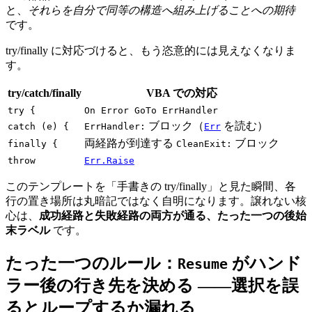
と、
それらを自分で同等の構造へ組み上げることへの期待
です。
try/finally に対応づけると、もう恣意的には見えなくなりま
す。
try/catch/finally
VBA での対応
try {
On Error GoTo ErrHandler
ブロック（
を読む）
catch (e) {
ErrHandler:
Err
両経路が到達する
ブロック
finally {
CleanExit:
throw
Err.Raise
このテンプレートを「手書きの try/finally」と見た瞬間、各
行の置き場所は丸暗記ではなく自明になります。譲れない核
心は、
成功経路と失敗経路の両方が通る、たった一つの後始
末ラベル
です。
たった一つのルール：
がハンド
Resume
ラー後の行き先を決める ——選択を誤
るとループするか漏れる