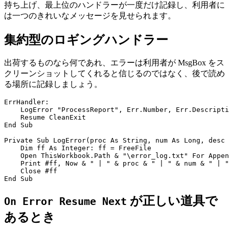
持ち上げ、最上位のハンドラーが一度だけ記録し、利用者に
は一つのきれいなメッセージを見せられます。
集約型のロギングハンドラー
出荷するものなら何であれ、エラーは利用者が MsgBox をス
クリーンショットしてくれると信じるのではなく、後で読め
る場所に記録しましょう。
ErrHandler:

    LogError "ProcessReport", Err.Number, Err.Descripti
    Resume CleanExit

End Sub

Private Sub LogError(proc As String, num As Long, desc 
    Dim ff As Integer: ff = FreeFile

    Open ThisWorkbook.Path & "\error_log.txt" For Appen
    Print #ff, Now & " | " & proc & " | " & num & " | "
    Close #ff

が正しい道具で
On Error Resume Next
あるとき