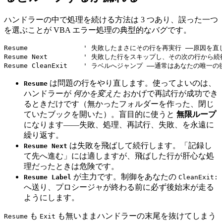
ハンドラーの中で処理を続ける方法は 3 つあり、誤った一つ
を選ぶことが VBA エラー処理の典型的なバグです。
Resume              ' 失敗したまさにその行を再実行 ——原因を
Resume Next         ' 失敗した行をスキップし、その次の行から続行
は問題の行をやり直します。使ってよいのは、
Resume
ハンドラーが
何かを変えた
おかげで再試行が成功でき
るときだけです（無かったフォルダーを作った、閉じ
ていたブックを開いた）。盲目的に使うと
無限ループ
になります——失敗、処理、再試行、失敗、を永遠に
繰り返す。
は失敗を飛ばして続行します。「記録し
Resume Next
て先へ進む」には適しますが、飛ばした行が肝心な処
理だったときは危険です。
が主力です。制御をあなたの
Resume Label
CleanExit:
へ送り、プロシージャが終わる前に必ず後始末が走る
ようにします。
も
も無いままハンドラーの末尾を抜けてしまう
Resume
Exit