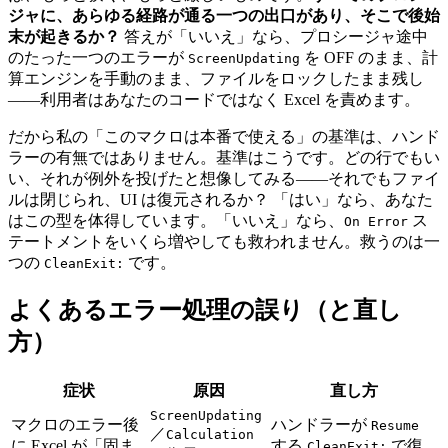
ジャに、あらゆる経路が通る一つの出口があり、そこで後始
末が起きるか？
答えが「いいえ」なら、プロシージャ途中
のたった一つのエラーが
を OFF のまま、計
ScreenUpdating
算エンジンを手動のまま、ファイルをロックしたまま残し
——利用者はあなたのコードではなく Excel を責めます。
だから私の「このマクロは本番で使える」の基準は、ハンド
ラーの有無ではありません。基準はこうです。どの行でもい
い、それが例外を投げたと想像してみる——それでもファイ
ルは閉じられ、UI は復元されるか？ 「はい」なら、あなた
はこの型を体得しています。「いいえ」なら、
ス
On Error
テートメントをいくら増やしても救われません。救うのは一
つの
です。
CleanExit:
よくあるエラー処理の誤り（と直し
方）
症状
原因
直し方
ScreenUpdating
マクロのエラー後
ハンドラーが
Resume
／
Calculation
に Excel が「固ま
する
で復
CleanExit: