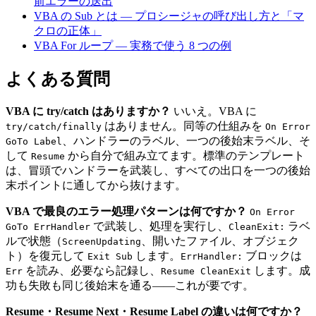
前エラーの送出
VBA の Sub とは — プロシージャの呼び出し方と「マ
クロの正体」
VBA For ループ — 実務で使う 8 つの例
よくある質問
VBA に try/catch はありますか？
いいえ。VBA に
はありません。同等の仕組みを
try/catch/finally
On Error
、ハンドラーのラベル、一つの後始末ラベル、そ
GoTo Label
して
から自分で組み立てます。標準のテンプレート
Resume
は、冒頭でハンドラーを武装し、すべての出口を一つの後始
末ポイントに通してから抜けます。
VBA で最良のエラー処理パターンは何ですか？
On Error
で武装し、処理を実行し、
ラベ
GoTo ErrHandler
CleanExit:
ルで状態（
、開いたファイル、オブジェク
ScreenUpdating
ト）を復元して
します。
ブロックは
Exit Sub
ErrHandler:
を読み、必要なら記録し、
します。成
Err
Resume CleanExit
功も失敗も同じ後始末を通る——これが要です。
Resume・Resume Next・Resume Label の違いは何ですか？