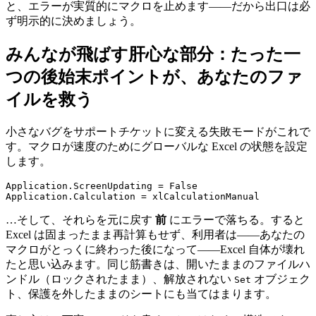
と、エラーが実質的にマクロを止めます——だから出口は必
ず明示的に決めましょう。
みんなが飛ばす肝心な部分：たった一
つの後始末ポイントが、あなたのファ
イルを救う
小さなバグをサポートチケットに変える失敗モードがこれで
す。マクロが速度のためにグローバルな Excel の状態を設定
します。
Application.ScreenUpdating = False

…そして、それらを元に戻す
前
にエラーで落ちる。すると
Excel は固まったまま再計算もせず、利用者は——あなたの
マクロがとっくに終わった後になって——Excel 自体が壊れ
たと思い込みます。同じ筋書きは、開いたままのファイルハ
ンドル（ロックされたまま）、解放されない
オブジェク
Set
ト、保護を外したままのシートにも当てはまります。