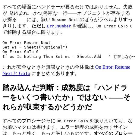
すべての場面にハンドラーが要るわけではありません。失敗
が
見込まれ、かつ無害
な一行——オブジェクトが存在する
か探る——には、狭い
のほうがラベルよりすっ
Resume Next
きりします。
ただし
を確認し、
Err.Number
On Error GoTo 0
で解除する場合に限ります。
On Error Resume Next

Set ws = Sheets("Optional")

On Error GoTo 0

これが安全なときと無謀なときの全体像は
On Error: Resume
Next と GoTo
にまとめてあります。
踏み込んだ判断：成熟度は「ハンドラ
ーをいくつ書いたか」ではない ——そ
れらが収束するかどうかだ
すべてのプロシージャに
を振りまいても、な
On Error GoTo
お脆いマクロは書けます。エラー処理の成熟を示すサイン
は、もっと狭く、もっと厳しいものです。
すべてのプロシー