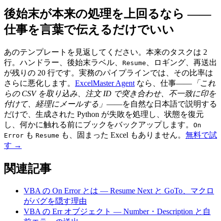
後始末が本来の処理を上回るなら ——
仕事を言葉で伝えるだけでいい
あのテンプレートを見返してください。本来のタスクは 2
行。ハンドラー、後始末ラベル、
、ロギング、再送出
Resume
が残りの 20 行です。実務のパイプラインでは、その比率は
さらに悪化します。
ExcelMaster Agent
なら、仕事——
「これ
らの CSV を取り込み、注文 ID で突き合わせ、不一致に印を
付けて、経理にメールする」
——を自然な日本語で説明する
だけで、生成された Python が失敗を処理し、状態を復元
し、何かに触れる前にブックをバックアップします。
On
も
も、固まった Excel もありません。
無料で試
Error
Resume
す →
関連記事
VBA の On Error とは — Resume Next と GoTo、マクロ
がバグを隠す理由
VBA の Err オブジェクト — Number・Description と自