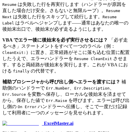
は失敗した行を再実行します（ハンドラーが原因を
Resume
直した場合だけ安全。さもないと無限ループ）。
Resume
は失敗した行をスキップして続行します。
Next
Resume
はラベルへジャンプします——通常はあなたの唯一の
Label
後始末出口で、後始末が必ず走るようにします。
VBA でエラー後に後始末を必ず実行させるには？
「必ず走
るべき」ステートメントをすべて一つのラベル（例：
）に置き、正常経路がそこに落ち込む位置に配置
CleanExit:
したうえで、エラーハンドラーを
させま
Resume CleanExit
す。すると両経路が後始末を実行します。これが VBA にお
ける
の代替です。
finally
補助プロシージャから呼び出し側へエラーを渡すには？
補
助側のハンドラーで
、
、
Err.Number
Err.Description
を変数へ保存し、ローカルな後始末を済ませて
Err.Source
から、保存した値で
を呼びます。エラーは呼び出
Err.Raise
し側の
ハンドラーへ伝播し、そこで一度だけ記録
On Error
して利用者に一つのメッセージを見せられます。
ExcelMaster.ai