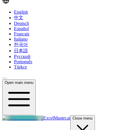
English
中文
Deutsch
Español
Français
Italiano
한국어
日本語
Русский
Português
Türkçe
Open main menu
ExcelMaster.ai
Close menu