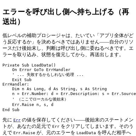
エラーを呼び出し側へ持ち上げる（再
送出）
低レベルの補助プロシージャは、たいてい「アプリ全体がど
う反応するか」を決めるべきではありません——自分のリソ
ースだけ後始末し、判断は呼び出し側に委ねるべきです。エ
ラーを取り込み、状態を復元してから、再送出します。
Private Sub LoadData()

    On Error GoTo ErrHandler

    ' ... 失敗するかもしれない処理 ...

    Exit Sub

ErrHandler:

    Dim n As Long, d As String, s As String

    n = Err.Number: d = Err.Description: s = Err.So
    ' （ここでローカルな後始末）

    Err.Raise n, s, d                            
先に
の値を保存してください——後始末のステートメン
Err
トが、あなたの足元で
をクリアしてしまいます。そのう
Err
えで
が、元のエラーを
を呼んだ相手へ
Err.Raise
LoadData