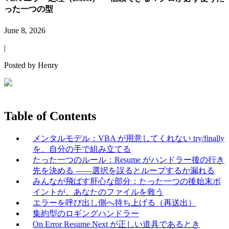
った一つの型
June 8, 2026
|
Posted by
Henry
Table of Contents
メンタルモデル：VBA が用意してくれない try/finally
を、自分の手で組み立てる
たった一つのルール：Resume がハンドラー後の行き
先を決める ——選択を誤るとループするか漏れる
みんなが飛ばす肝心な部分：たった一つの後始末ポ
イントが、あなたのファイルを救う
エラーを呼び出し側へ持ち上げる（再送出）
集約型のロギングハンドラー
On Error Resume Next が正しい道具であるとき