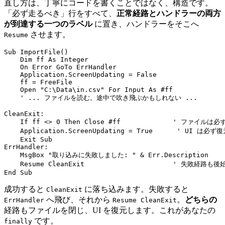
直し方は、丁寧にコードを書くことではなく、構造です。
「必ず走るべき」行をすべて、
正常経路とハンドラーの両方
が到達する一つのラベル
に置き、ハンドラーをそこへ
させます。
Resume
Sub ImportFile()

    Dim ff As Integer

    On Error GoTo ErrHandler

    Application.ScreenUpdating = False

    ff = FreeFile

    Open "C:\Data\in.csv" For Input As #ff

    ' ... ファイルを読む。途中で吹き飛ぶかもしれない ...

CleanExit:

    If ff <> 0 Then Close #ff             ' ファイルは必
    Application.ScreenUpdating = True      ' UI は必ず復
    Exit Sub

ErrHandler:

    MsgBox "取り込みに失敗しました: " & Err.Description

    Resume CleanExit                      ' 失敗経路も
成功すると
に落ち込みます。失敗すると
CleanExit
へ飛び、それから
。
どちらの
ErrHandler
Resume CleanExit
経路もファイルを閉じ、UI を復元します。これがあなたの
です。
finally