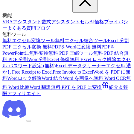
機能
VBAアシスタント
数式アシスタント
セルAI
価格
プライバシ
ー
よくある質問
ブログ
無料ツール
無料エクセル変換ツール
無料エクセル結合ツール
Excel 分割
PDF エクセル変換 無料
PDFをWordに変換 無料
PDFを
PowerPointに無料変換
無料 PDF 圧縮ツール
無料 PDF 結合
無
料 PDF 分割
Word分割
Excel 修復
無料 Excel ロック解除
エクセ
ル パスワード設定 (無料)
Excel データクリーナー
エクセル 透
かし
Free Receipt to Excel
Free Invoice to Excel
Word を PDF に
無
料Wordロック解除
Word 結合
Word を画像へ
無料 Word OCR
無
料 Word 比較
Word 翻訳
無料 PPT を PDF に変換
紹介＆報
酬
アフィリエイト