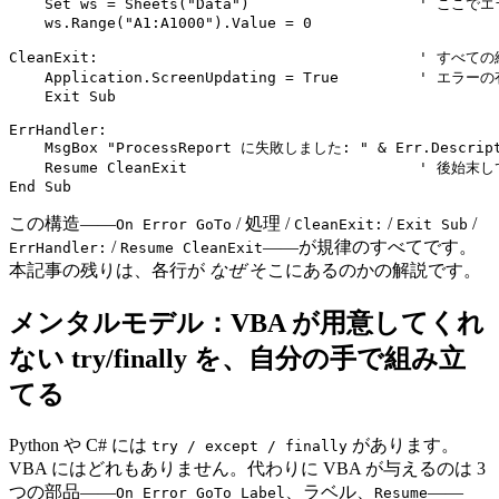
    Set ws = Sheets("Data")                   ' こ
    ws.Range("A1:A1000").Value = 0

CleanExit:                                    ' 
    Application.ScreenUpdating = True         ' 
    Exit Sub

ErrHandler:

    MsgBox "ProcessReport に失敗しました: " & Err.Descript
    Resume CleanExit                          ' 後始
この構造——
/ 処理 /
/
/
On Error GoTo
CleanExit:
Exit Sub
/
——が規律のすべてです。
ErrHandler:
Resume CleanExit
本記事の残りは、各行が
なぜ
そこにあるのかの解説です。
メンタルモデル：VBA が用意してくれ
ない try/finally を、自分の手で組み立
てる
Python や C# には
があります。
try / except / finally
VBA にはどれもありません。代わりに VBA が与えるのは 3
つの部品——
、ラベル、
——
On Error GoTo Label
Resume