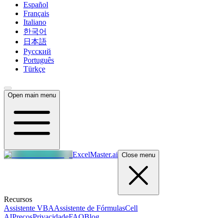
Español
Français
Italiano
한국어
日本語
Русский
Português
Türkçe
Open main menu
ExcelMaster.ai
Close menu
Recursos
Assistente VBA
Assistente de Fórmulas
Cell
AI
Preços
Privacidade
FAQ
Blog