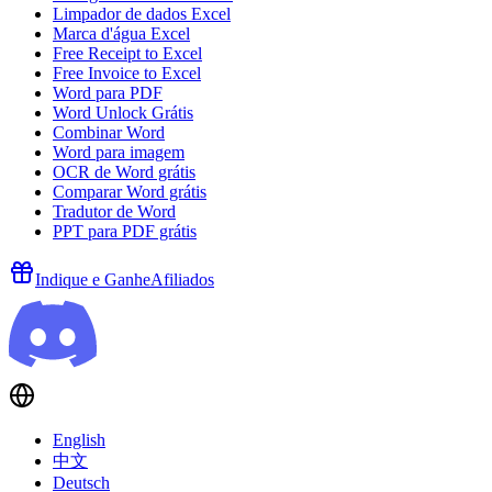
Limpador de dados Excel
Marca d'água Excel
Free Receipt to Excel
Free Invoice to Excel
Word para PDF
Word Unlock Grátis
Combinar Word
Word para imagem
OCR de Word grátis
Comparar Word grátis
Tradutor de Word
PPT para PDF grátis
Indique e Ganhe
Afiliados
English
中文
Deutsch