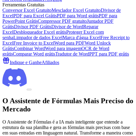
Ferramentas Gratuitas
Conversor Excel Gratuito
Mesclador Excel Gratuito
Divisor de
Excel
PDF para Excel Grátis
PDF para Word grátis
PDF para
PowerPoint Grátis
Compressor PDF gratuito
Juntador PDF
Grátis
Divisor PDF Grátis
Divisor de Word
Reparar
Excel
Desbloqueador Excel grátis
Proteger Excel com
senha
Limpador de dados Excel
Marca d'água Excel
Free Receipt to
Excel
Free Invoice to Excel
Word para PDF
Word Unlock
Grátis
Combinar Word
Word para imagem
OCR de Word
grátis
Comparar Word grátis
Tradutor de Word
PPT para PDF grátis
Indique e Ganhe
Afiliados
O Assistente de Fórmulas Mais Preciso do
Mercado
O Assistente de Fórmulas é a IA mais inteligente que entende a
estrutura da sua planilha e gera as fórmulas mais precisas com base
em suas entradas em linguagem natural. Transforme a maneira como