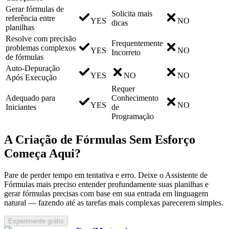
Gerar fórmulas de
Solicita mais
referência entre
YES
NO
dicas
planilhas
Resolve com precisão
Frequentemente
problemas complexos
YES
NO
Incorreto
de fórmulas
Auto-Depuração
YES
NO
NO
Após Execução
Requer
Adequado para
Conhecimento
YES
NO
Iniciantes
de
Programação
A Criação de Fórmulas Sem Esforço
Começa Aqui?
Pare de perder tempo em tentativa e erro. Deixe o Assistente de
Fórmulas mais preciso entender profundamente suas planilhas e
gerar fórmulas precisas com base em sua entrada em linguagem
natural — fazendo até as tarefas mais complexas parecerem simples.
Experimente grátis