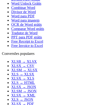
Word Unlock Grátis
Combinar Word
Divisor de Word
Word para PDF
Word para imagem
OCR de Word grátis
Comparar Word grátis
Tradutor de Word
PPT para PDF grátis
Free Receipt to Excel
Free Invoice to Excel
Conversões populares
XLSB
→
XLSX
XLSX
→
CSV
XLSM
→
XLSX
XLS
→
XLSX
XLSX
→
XLS
XLS
→
HTML
XLSX
→
JSON
XLSM
→
JSON
XLSX
→
XML
XLS
→
JSON
XLSX
→
PDF