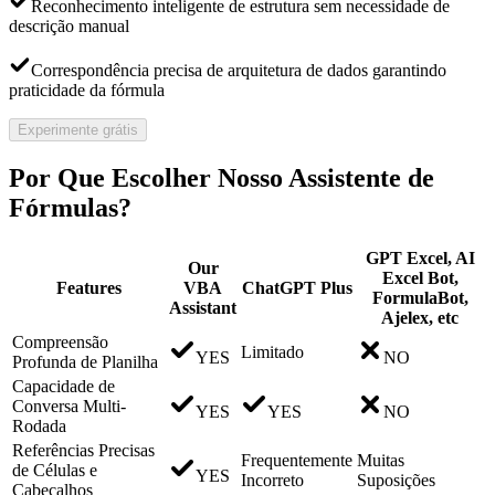
Reconhecimento inteligente de estrutura sem necessidade de
descrição manual
Correspondência precisa de arquitetura de dados garantindo
praticidade da fórmula
Experimente grátis
Por Que Escolher Nosso Assistente de
Fórmulas?
GPT Excel, AI
Our
Excel Bot,
Features
VBA
ChatGPT Plus
FormulaBot,
Assistant
Ajelex, etc
Compreensão
Limitado
YES
NO
Profunda de Planilha
Capacidade de
Conversa Multi-
YES
YES
NO
Rodada
Referências Precisas
Frequentemente
Muitas
de Células e
YES
Incorreto
Suposições
Cabeçalhos