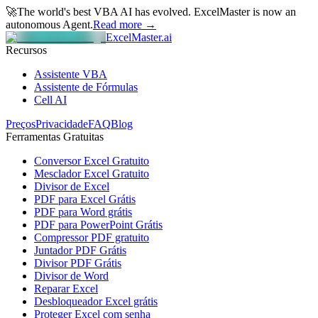
🚀
The world's best VBA AI has evolved.
ExcelMaster is now an
autonomous Agent.
Read more →
ExcelMaster.ai
Recursos
Assistente VBA
Assistente de Fórmulas
Cell AI
Preços
Privacidade
FAQ
Blog
Ferramentas Gratuitas
Conversor Excel Gratuito
Mesclador Excel Gratuito
Divisor de Excel
PDF para Excel Grátis
PDF para Word grátis
PDF para PowerPoint Grátis
Compressor PDF gratuito
Juntador PDF Grátis
Divisor PDF Grátis
Divisor de Word
Reparar Excel
Desbloqueador Excel grátis
Proteger Excel com senha