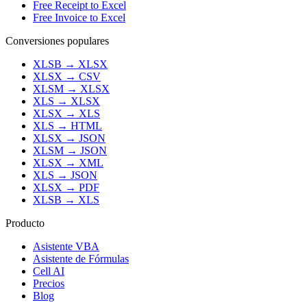
Free Receipt to Excel
Free Invoice to Excel
Conversiones populares
XLSB
→
XLSX
XLSX
→
CSV
XLSM
→
XLSX
XLS
→
XLSX
XLSX
→
XLS
XLS
→
HTML
XLSX
→
JSON
XLSM
→
JSON
XLSX
→
XML
XLS
→
JSON
XLSX
→
PDF
XLSB
→
XLS
Producto
Asistente VBA
Asistente de Fórmulas
Cell AI
Precios
Blog