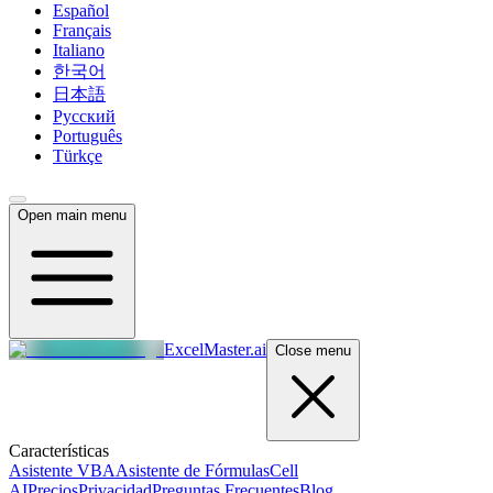
Español
Français
Italiano
한국어
日本語
Русский
Português
Türkçe
Open main menu
ExcelMaster.ai
Close menu
Características
Asistente VBA
Asistente de Fórmulas
Cell
AI
Precios
Privacidad
Preguntas Frecuentes
Blog