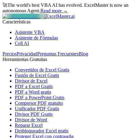
🚀
The world's best VBA AI has evolved.
ExcelMaster is now an
autonomous Agent.
Read more →
ExcelMaster.ai
Características
Asistente VBA
Asistente de Fórmulas
Cell AI
Precios
Privacidad
Preguntas Frecuentes
Blog
Herramientas Gratuitas
Convertidor de Excel Gratis
Fusión de Excel Gratis
Divisor de Excel
PDF a Excel Gratis
PDF a Word gratis
PDF a PowerPoint Gratis
Compresor PDF gratuito
Unificador PDF Gratis
Divisor PDF Gratis
Divisor de Word
Reparar Excel
Desbloqueador Excel gratis
Proteger Excel con contraseña