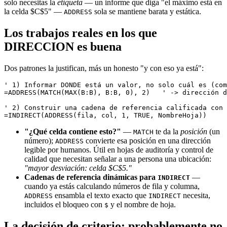
solo necesitas la
etiqueta
— un informe que diga "el máximo está en
la celda $C$5" —
sola se mantiene barata y estática.
ADDRESS
Los trabajos reales en los que
DIRECCION es buena
Dos patrones la justifican, más un honesto "y con eso ya está":
' 1) Informar DONDE está un valor, no solo cuál es (com
=ADDRESS(MATCH(MAX(B:B), B:B, 0), 2)   ' -> dirección d
' 2) Construir una cadena de referencia calificada con 
"¿Qué celda contiene esto?"
—
te da la
posición
(un
MATCH
número);
convierte esa posición en una dirección
ADDRESS
legible por humanos. Útil en hojas de auditoría y control de
calidad que necesitan señalar a una persona una ubicación:
"mayor desviación: celda $C$5."
Cadenas de referencia dinámicas para
—
INDIRECT
cuando ya estás calculando números de fila y columna,
ensambla el texto exacto que
necesita,
ADDRESS
INDIRECT
incluidos el bloqueo con
y el nombre de hoja.
$
La decisión de criterio: probablemente no