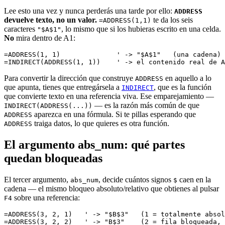
Lee esto una vez y nunca perderás una tarde por ello:
ADDRESS
devuelve texto, no un valor.
te da los seis
=ADDRESS(1,1)
caracteres
, lo mismo que si los hubieras escrito en una celda.
"$A$1"
No
mira dentro de A1:
=ADDRESS(1, 1)              ' -> "$A$1"   (una cadena)

Para convertir la dirección que construye
en aquello a lo
ADDRESS
que apunta, tienes que entregársela a
, que es la función
INDIRECT
que convierte texto en una referencia viva. Ese emparejamiento —
— es la razón más común de que
INDIRECT(ADDRESS(...))
aparezca en una fórmula. Si te pillas esperando que
ADDRESS
traiga datos, lo que quieres es otra función.
ADDRESS
El argumento abs_num: qué partes
quedan bloqueadas
El tercer argumento,
, decide cuántos signos
caen en la
abs_num
$
cadena — el mismo bloqueo absoluto/relativo que obtienes al pulsar
sobre una referencia:
F4
=ADDRESS(3, 2, 1)   ' -> "$B$3"   (1 = totalmente absol
=ADDRESS(3, 2, 2)   ' -> "B$3"    (2 = fila bloqueada, 