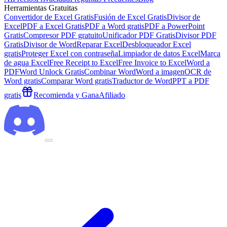
Herramientas Gratuitas
Convertidor de Excel Gratis
Fusión de Excel Gratis
Divisor de
Excel
PDF a Excel Gratis
PDF a Word gratis
PDF a PowerPoint
Gratis
Compresor PDF gratuito
Unificador PDF Gratis
Divisor PDF
Gratis
Divisor de Word
Reparar Excel
Desbloqueador Excel
gratis
Proteger Excel con contraseña
Limpiador de datos Excel
Marca
de agua Excel
Free Receipt to Excel
Free Invoice to Excel
Word a
PDF
Word Unlock Gratis
Combinar Word
Word a imagen
OCR de
Word gratis
Comparar Word gratis
Traductor de Word
PPT a PDF
gratis
Recomienda y Gana
Afiliado