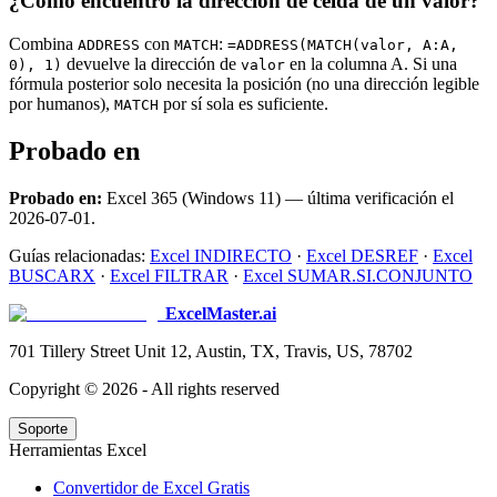
¿Cómo encuentro la dirección de celda de un valor?
Combina
con
:
ADDRESS
MATCH
=ADDRESS(MATCH(valor, A:A,
devuelve la dirección de
en la columna A. Si una
0), 1)
valor
fórmula posterior solo necesita la posición (no una dirección legible
por humanos),
por sí sola es suficiente.
MATCH
Probado en
Probado en:
Excel 365 (Windows 11) — última verificación el
2026-07-01.
Guías relacionadas:
Excel INDIRECTO
·
Excel DESREF
·
Excel
BUSCARX
·
Excel FILTRAR
·
Excel SUMAR.SI.CONJUNTO
ExcelMaster.ai
701 Tillery Street Unit 12, Austin, TX, Travis, US, 78702
Copyright ©
2026
- All rights reserved
Soporte
Herramientas Excel
Convertidor de Excel Gratis