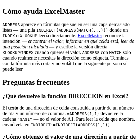
Cómo ayuda ExcelMaster
aparece en fórmulas que suelen ser una capa demasiado
ADDRESS
listas — una pila
donde un
INDIRECT(ADDRESS(MATCH(...)))
o
leería directamente.
ExcelMaster
reconoce la
INDEX
XLOOKUP
intención —
encontrar el valor
,
informar en qué celda está
,
leer de
una posición calculada
— y escribe la versión directa:
/
cuando quieres el valor,
con
solo
XLOOKUP
INDEX
ADDRESS
MATCH
cuando realmente necesitas la dirección como etiqueta. Terminas
con la fórmula más corta y no volátil que la siguiente persona sí
puede leer.
Preguntas frecuentes
¿Qué devuelve la función DIRECCION en Excel?
El
texto
de una dirección de celda construida a partir de un número
de fila y un número de columna.
devuelve la
=ADDRESS(1,1)
cadena
— no el valor de A1. Para leer la celda que nombra,
"$A$1"
envuélvela en
:
.
INDIRECT
=INDIRECT(ADDRESS(1,1))
¿Cómo obtengo el valor de una dirección a partir de