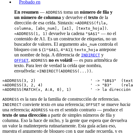
Probado en
En resumen
—
toma un
número de fila y
ADDRESS
un número de columna
y devuelve el
texto
de la
dirección de esa celda. Sintaxis:
=ADDRESS(fila,
.
columna, [abs_num], [a1], [texto_hoja])
devuelve la cadena
—
no
el
=ADDRESS(1, 1)
"$A$1"
contenido de A1. Es un constructor de etiquetas, no un
buscador de valores. El argumento
controla el
abs_num
bloqueo con
(
=
,
=
);
antepone
$
1
$A$1
4
A1
texto_hoja
un nombre de hoja. A diferencia de
y
INDIRECT
,
no es volátil
— es pura aritmética de
OFFSET
ADDRESS
texto. Para leer de verdad la celda que nombra,
envuélvela:
.
=INDIRECT(ADDRESS(...))
=ADDRESS(3, 2)                       ' -> "$B$3"  (text
=ADDRESS(3, 2, 4)                    ' -> "B3"    (rela
es la rara de la familia de construcción de referencias.
ADDRESS
convierte texto
en
una referencia;
se mueve
hacia
INDIRECT
OFFSET
una referencia;
va en el sentido contrario — produce el
ADDRESS
texto de una dirección
a partir de simples números de fila y
columna. Eso la hace de nicho, y la gente que espera que devuelva
un valor la malinterpreta rutinariamente. Esta guía aclara eso,
muestra el argumento de bloqueo con
que nadie recuerda, y es
$