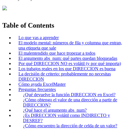
Table of Contents
Lo que vas a aprender
El modelo mental: números de fila y columna que entran,
una etiqueta que sale
El malentendido que hace tropezar a todos
El argumento abs_num: qué partes quedan bloqueadas
Por qué DIRECCION NO es volátil (y por qué importa)
Los trabajos reales en los que DIRECCION es buena
La decisión de criterio: probablemente no necesitas
DIRECCION
Cómo ayuda ExcelMaster
Preguntas frecuentes
¿Qué devuelve la función DIRECCION en Excel?
¿Cómo obtengo el valor de una dirección a partir de
DIRECCION?
¿Qué hace el argumento abs_num?
¿Es DIRECCION volátil como INDIRECTO y
DESREF?
¿Cómo encuentro la dirección de celda de un valor?