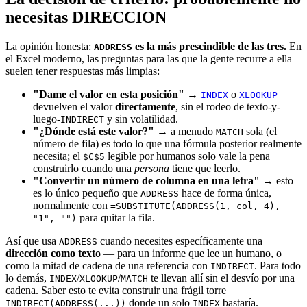
necesitas DIRECCION
La opinión honesta:
es la más prescindible de las tres.
En
ADDRESS
el Excel moderno, las preguntas para las que la gente recurre a ella
suelen tener respuestas más limpias:
"Dame el valor en esta posición"
→
o
INDEX
XLOOKUP
devuelven el valor
directamente
, sin el rodeo de texto-y-
luego-
y sin volatilidad.
INDIRECT
"¿Dónde está este valor?"
→ a menudo
sola (el
MATCH
número de fila) es todo lo que una fórmula posterior realmente
necesita; el
legible por humanos solo vale la pena
$C$5
construirlo cuando una
persona
tiene que leerlo.
"Convertir un número de columna en una letra"
→ esto
es lo único pequeño que
hace de forma única,
ADDRESS
normalmente con
=SUBSTITUTE(ADDRESS(1, col, 4),
para quitar la fila.
"1", "")
Así que usa
cuando necesites específicamente una
ADDRESS
dirección como texto
— para un informe que lee un humano, o
como la mitad de cadena de una referencia con
. Para todo
INDIRECT
lo demás,
/
/
te llevan allí sin el desvío por una
INDEX
XLOOKUP
MATCH
cadena. Saber esto te evita construir una frágil torre
donde un solo
bastaría.
INDIRECT(ADDRESS(...))
INDEX