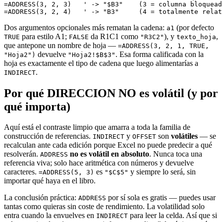
=ADDRESS(3, 2, 3)   ' -> "$B3"    (3 = columna bloquead
Dos argumentos opcionales más rematan la cadena:
(por defecto
a1
para estilo A1;
da R1C1 como
), y
,
TRUE
FALSE
"R3C2"
texto_hoja
que antepone un nombre de hoja —
=ADDRESS(3, 2, 1, TRUE,
devuelve
. Esa forma calificada con la
"Hoja2")
"Hoja2!$B$3"
hoja es exactamente el tipo de cadena que luego alimentarías a
.
INDIRECT
Por qué DIRECCION NO es volátil (y por
qué importa)
Aquí está el contraste limpio que amarra a toda la familia de
construcción de referencias.
y
son
volátiles
— se
INDIRECT
OFFSET
recalculan ante cada edición porque Excel no puede predecir a qué
resolverán.
no es volátil en absoluto
. Nunca toca una
ADDRESS
referencia viva; solo hace aritmética con números y devuelve
caracteres.
es
y siempre lo será, sin
=ADDRESS(5, 3)
"$C$5"
importar qué haya en el libro.
La conclusión práctica:
por sí sola es gratis — puedes usar
ADDRESS
tantas como quieras sin coste de rendimiento. La volatilidad solo
entra cuando la envuelves en
para leer la celda. Así que si
INDIRECT