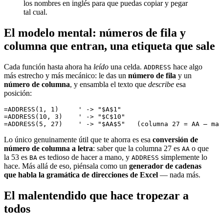
los nombres en inglés para que puedas copiar y pegar
tal cual.
El modelo mental: números de fila y
columna que entran, una etiqueta que sale
Cada función hasta ahora ha
leído
una celda.
hace algo
ADDRESS
más estrecho y más mecánico: le das un
número de fila
y un
número de columna
, y ensambla el texto que
describe
esa
posición:
=ADDRESS(1, 1)     ' -> "$A$1"

=ADDRESS(10, 3)    ' -> "$C$10"

Lo único genuinamente útil que te ahorra es esa
conversión de
número de columna a letra
: saber que la columna 27 es
o que
AA
la 53 es
es tedioso de hacer a mano, y
simplemente lo
BA
ADDRESS
hace. Más allá de eso, piénsala como un
generador de cadenas
que habla la gramática de direcciones de Excel
— nada más.
El malentendido que hace tropezar a
todos