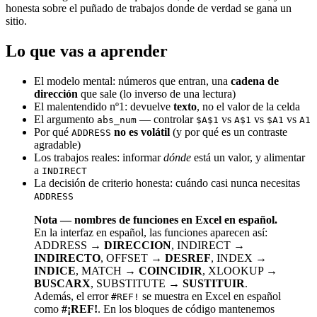
honesta sobre el puñado de trabajos donde de verdad se gana un
sitio.
Lo que vas a aprender
El modelo mental: números que entran, una
cadena de
dirección
que sale (lo inverso de una lectura)
El malentendido nº1: devuelve
texto
, no el valor de la celda
El argumento
— controlar
vs
vs
vs
abs_num
$A$1
A$1
$A1
A1
Por qué
no es volátil
(y por qué es un contraste
ADDRESS
agradable)
Los trabajos reales: informar
dónde
está un valor, y alimentar
a
INDIRECT
La decisión de criterio honesta: cuándo casi nunca necesitas
ADDRESS
Nota — nombres de funciones en Excel en español.
En la interfaz en español, las funciones aparecen así:
ADDRESS →
DIRECCION
, INDIRECT →
INDIRECTO
, OFFSET →
DESREF
, INDEX →
INDICE
, MATCH →
COINCIDIR
, XLOOKUP →
BUSCARX
, SUBSTITUTE →
SUSTITUIR
.
Además, el error
se muestra en Excel en español
#REF!
como
#¡REF!
. En los bloques de código mantenemos