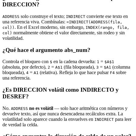
DIRECCION?
solo construye el texto;
convierte ese texto en
ADDRESS
INDIRECT
una referencia viva. Combínalas:
=INDIRECT(ADDRESS(fila,
. En el Excel moderno, sin embargo,
col))
INDEX(rango, fila,
normalmente obtiene el valor directamente, sin rodeo y sin
col)
volatilidad.
¿Qué hace el argumento abs_num?
Controla el bloqueo con
en la cadena devuelta:
=
$
1
$A$1
(absoluta, por defecto),
=
(fila bloqueada),
=
(columna
2
A$1
3
$A1
bloqueada),
=
(relativa). Refleja lo que hace pulsar
sobre
4
A1
F4
una referencia.
¿Es DIRECCION volátil como INDIRECTO y
DESREF?
No.
no es volátil
— solo hace aritmética con números y
ADDRESS
devuelve texto, así que nunca desencadena recálculos extra. La
volatilidad solo aparece cuando la envuelves en
para leer
INDIRECT
de verdad la celda.