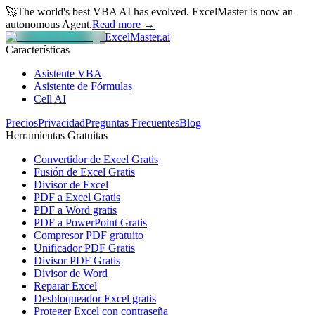
🚀
The world's best VBA AI has evolved.
ExcelMaster is now an
autonomous Agent.
Read more →
ExcelMaster.ai
Características
Asistente VBA
Asistente de Fórmulas
Cell AI
Precios
Privacidad
Preguntas Frecuentes
Blog
Herramientas Gratuitas
Convertidor de Excel Gratis
Fusión de Excel Gratis
Divisor de Excel
PDF a Excel Gratis
PDF a Word gratis
PDF a PowerPoint Gratis
Compresor PDF gratuito
Unificador PDF Gratis
Divisor PDF Gratis
Divisor de Word
Reparar Excel
Desbloqueador Excel gratis
Proteger Excel con contraseña