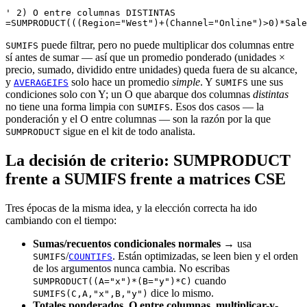
' 2) O entre columnas DISTINTAS

puede filtrar, pero no puede multiplicar dos columnas entre
SUMIFS
sí antes de sumar — así que un promedio ponderado (unidades ×
precio, sumado, dividido entre unidades) queda fuera de su alcance,
y
solo hace un promedio
simple
. Y
une sus
AVERAGEIFS
SUMIFS
condiciones solo con Y; un O que abarque dos columnas
distintas
no tiene una forma limpia con
. Esos dos casos — la
SUMIFS
ponderación y el O entre columnas — son la razón por la que
sigue en el kit de todo analista.
SUMPRODUCT
La decisión de criterio: SUMPRODUCT
frente a SUMIFS frente a matrices CSE
Tres épocas de la misma idea, y la elección correcta ha ido
cambiando con el tiempo:
Sumas/recuentos condicionales normales
→ usa
/
. Están optimizadas, se leen bien y el orden
SUMIFS
COUNTIFS
de los argumentos nunca cambia. No escribas
cuando
SUMPRODUCT((A="x")*(B="y")*C)
dice lo mismo.
SUMIFS(C,A,"x",B,"y")
Totales ponderados, O entre columnas, multiplicar-y-