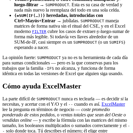
luego-filtrar
→
. Esta es su casa de verdad y
SUMPRODUCT
nada más nuevo la reemplaza del todo en una sola celda.
heredadas, introducidas con
{=SUM(IF(…))}
Ctrl+Mayús+Entrar
→ jubílalas.
maneja
SUMPRODUCT
matrices de forma nativa sin el ritual del CSE, y en el Excel
moderno
cubre los casos de extraer-y-luego-sumar de
FILTER
forma más legible. Si todavía ves llaves alrededor de un
SUM-de-IF, casi siempre es un
(o un
)
SUMPRODUCT
SUMIFS
esperando a nacer.
La opinión fuerte:
ya no es tu herramienta de cada día
SUMPRODUCT
para sumas condicionales — pero es la que conservas para los
trabajos que la familia
no alcanza, y funciona de forma
-IFS
idéntica en todas las versiones de Excel que alguien siga usando.
Cómo ayuda ExcelMaster
La parte difícil de
nunca es teclearla — es decidir
si
la
SUMPRODUCT
necesitas, y acertar con el Y/O y el
cuando es así.
ExcelMaster
--
lee la pregunta en términos de negocio —
coste promedio
ponderado de estos pedidos
, o
ventas totales que sean del Oeste o
vendidas online
— y escribe la fórmula con las matrices del mismo
tamaño, los booleanos multiplicados o sumados correctamente y el
-
solo donde toca. Tú describes el número; él elige entre
-