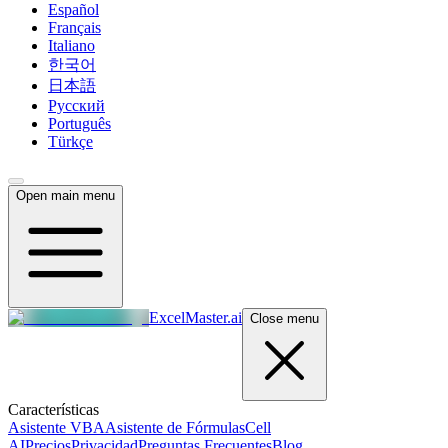
Español
Français
Italiano
한국어
日本語
Русский
Português
Türkçe
Open main menu
ExcelMaster.ai
Close menu
Características
Asistente VBA
Asistente de Fórmulas
Cell
AI
Precios
Privacidad
Preguntas Frecuentes
Blog