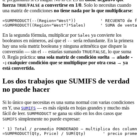
fuerza
/
a convertirse en 1/0
. Solo lo necesitas cuando
TRUE
FALSE
una matriz de condiciones
no tiene nada por lo que multiplicarse
:
=SUMPRODUCT(--(Region="West"))          ' RECUENTO de f
En la segunda fórmula, multiplicar por
ya convierte los
Sales
booleanos en números, así que el
sería redundante. En la primera
--
hay una sola matriz booleana y ninguna aritmética que dispare la
conversión — sin el
estarías sumando
/
, lo que suma
--
TRUE
FALSE
0. Regla práctica:
una sola matriz de condición suelta → añade
-
; cualquier condición que se multiplique por otra cosa → ya
-
está convertida.
Los dos trabajos que SUMIFS de verdad
no puede hacer
Si lo único que necesitas es una suma normal con varias condiciones
en Y, usa
— es más rápida en hojas grandes y mucho más
SUMIFS
fácil de leer.
se gana su sitio en los dos casos que
SUMPRODUCT
simplemente no puede expresar:
SUMIFS
' 1) Total / promedio PONDERADO — multiplica dos column
=SUMPRODUCT(Qty, Price) / SUM(Qty)       ' precio prome