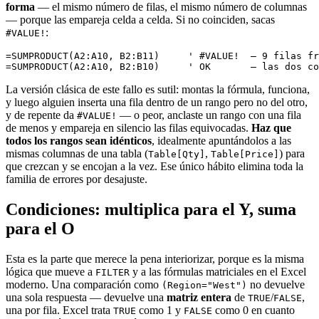
forma
— el mismo número de filas, el mismo número de columnas
— porque las empareja celda a celda. Si no coinciden, sacas
:
#VALUE!
=SUMPRODUCT(A2:A10, B2:B11)     ' #VALUE!  — 9 filas fr
La versión clásica de este fallo es sutil: montas la fórmula, funciona,
y luego alguien inserta una fila dentro de un rango pero no del otro,
y de repente da
— o peor, anclaste un rango con una fila
#VALUE!
de menos y empareja en silencio las filas equivocadas.
Haz que
todos los rangos sean idénticos
, idealmente apuntándolos a las
mismas columnas de una tabla (
,
) para
Table[Qty]
Table[Price]
que crezcan y se encojan a la vez. Ese único hábito elimina toda la
familia de errores por desajuste.
Condiciones: multiplica para el Y, suma
para el O
Esta es la parte que merece la pena interiorizar, porque es la misma
lógica que mueve a
y a las fórmulas matriciales en el Excel
FILTER
moderno. Una comparación como
no devuelve
(Region="West")
una sola respuesta — devuelve una
matriz entera
de
/
,
TRUE
FALSE
una por fila. Excel trata
como 1 y
como 0 en cuanto
TRUE
FALSE