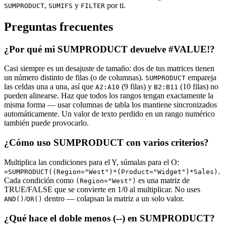
,
y
por ti.
SUMPRODUCT
SUMIFS
FILTER
Preguntas frecuentes
¿Por qué mi SUMPRODUCT devuelve #VALUE!?
Casi siempre es un desajuste de tamaño: dos de tus matrices tienen
un número distinto de filas (o de columnas).
empareja
SUMPRODUCT
las celdas una a una, así que
(9 filas) y
(10 filas) no
A2:A10
B2:B11
pueden alinearse. Haz que todos los rangos tengan exactamente la
misma forma — usar columnas de tabla los mantiene sincronizados
automáticamente. Un valor de texto perdido en un rango numérico
también puede provocarlo.
¿Cómo uso SUMPRODUCT con varios criterios?
Multiplica las condiciones para el Y, súmalas para el O:
.
=SUMPRODUCT((Region="West")*(Product="Widget")*Sales)
Cada condición como
es una matriz de
(Region="West")
TRUE/FALSE que se convierte en 1/0 al multiplicar. No uses
/
dentro — colapsan la matriz a un solo valor.
AND()
OR()
¿Qué hace el doble menos (--) en SUMPRODUCT?