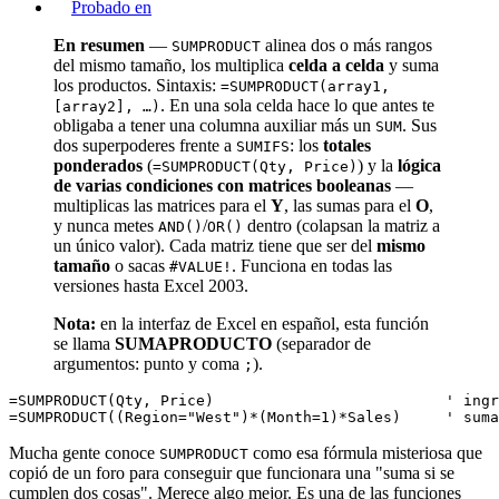
Probado en
En resumen
—
alinea dos o más rangos
SUMPRODUCT
del mismo tamaño, los multiplica
celda a celda
y suma
los productos. Sintaxis:
=SUMPRODUCT(array1,
. En una sola celda hace lo que antes te
[array2], …)
obligaba a tener una columna auxiliar más un
. Sus
SUM
dos superpoderes frente a
: los
totales
SUMIFS
ponderados
(
) y la
lógica
=SUMPRODUCT(Qty, Price)
de varias condiciones con matrices booleanas
—
multiplicas las matrices para el
Y
, las sumas para el
O
,
y nunca metes
/
dentro (colapsan la matriz a
AND()
OR()
un único valor). Cada matriz tiene que ser del
mismo
tamaño
o sacas
. Funciona en todas las
#VALUE!
versiones hasta Excel 2003.
Nota:
en la interfaz de Excel en español, esta función
se llama
SUMAPRODUCTO
(separador de
argumentos: punto y coma
).
;
=SUMPRODUCT(Qty, Price)                          ' ingr
Mucha gente conoce
como esa fórmula misteriosa que
SUMPRODUCT
copió de un foro para conseguir que funcionara una "suma si se
cumplen dos cosas". Merece algo mejor. Es una de las funciones