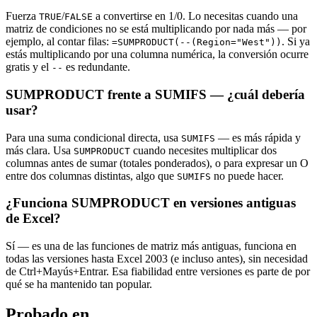
Fuerza
/
a convertirse en 1/0. Lo necesitas cuando una
TRUE
FALSE
matriz de condiciones no se está multiplicando por nada más — por
ejemplo, al contar filas:
. Si ya
=SUMPRODUCT(--(Region="West"))
estás multiplicando por una columna numérica, la conversión ocurre
gratis y el
es redundante.
--
SUMPRODUCT frente a SUMIFS — ¿cuál debería
usar?
Para una suma condicional directa, usa
— es más rápida y
SUMIFS
más clara. Usa
cuando necesites multiplicar dos
SUMPRODUCT
columnas antes de sumar (totales ponderados), o para expresar un O
entre dos columnas distintas, algo que
no puede hacer.
SUMIFS
¿Funciona SUMPRODUCT en versiones antiguas
de Excel?
Sí — es una de las funciones de matriz más antiguas, funciona en
todas las versiones hasta Excel 2003 (e incluso antes), sin necesidad
de Ctrl+Mayús+Entrar. Esa fiabilidad entre versiones es parte de por
qué se ha mantenido tan popular.
Probado en