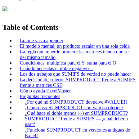
Table of Contents
Lo que vas a aprender
El modelo mental: un producto escalar en una sola celda
La regla que muerde primero: las matrices tienen que ser
del mismo tamaño
Condiciones: multiplica para el Y, suma para el O
Cuándo necesitas el doble negativo --
Los dos trabajos que SUMIFS de verdad no puede hacer
La decisión de criterio: SUMPRODUCT frente a SUMIFS
frente a matrices CSE
Cómo ayuda ExcelMaster
Preguntas frecuentes
¿Por qué mi SUMPRODUCT devuelve #VALUE!?
¿Cómo uso SUMPRODUCT con varios criterios?
¿Qué hace el doble menos (--) en SUMPRODUCT?
SUMPRODUCT frente a SUMIFS — ¿cuál debería
usar?
¿Funciona SUMPRODUCT en versiones antiguas de
Excel?