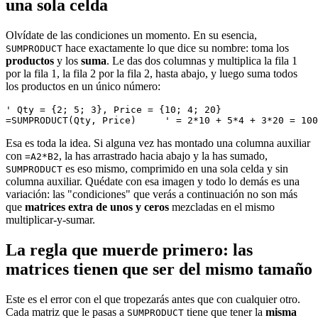
una sola celda
Olvídate de las condiciones un momento. En su esencia,
hace exactamente lo que dice su nombre: toma los
SUMPRODUCT
productos
y los
suma
. Le das dos columnas y multiplica la fila 1
por la fila 1, la fila 2 por la fila 2, hasta abajo, y luego suma todos
los productos en un único número:
' Qty = {2; 5; 3}, Price = {10; 4; 20}

Esa es toda la idea. Si alguna vez has montado una columna auxiliar
con
, la has arrastrado hacia abajo y la has sumado,
=A2*B2
es eso mismo, comprimido en una sola celda y sin
SUMPRODUCT
columna auxiliar. Quédate con esa imagen y todo lo demás es una
variación: las "condiciones" que verás a continuación no son más
que
matrices extra de unos y ceros
mezcladas en el mismo
multiplicar-y-sumar.
La regla que muerde primero: las
matrices tienen que ser del mismo tamaño
Este es el error con el que tropezarás antes que con cualquier otro.
Cada matriz que le pasas a
tiene que tener la
misma
SUMPRODUCT