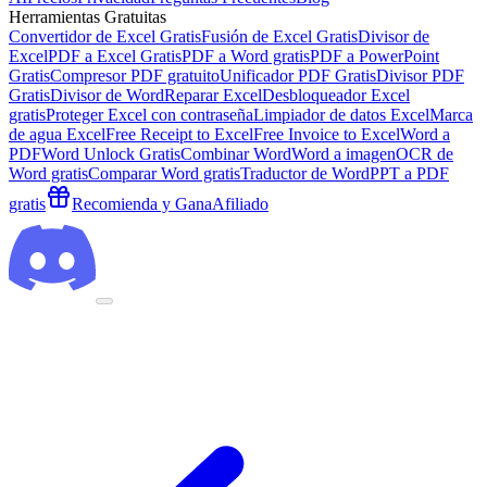
Herramientas Gratuitas
Convertidor de Excel Gratis
Fusión de Excel Gratis
Divisor de
Excel
PDF a Excel Gratis
PDF a Word gratis
PDF a PowerPoint
Gratis
Compresor PDF gratuito
Unificador PDF Gratis
Divisor PDF
Gratis
Divisor de Word
Reparar Excel
Desbloqueador Excel
gratis
Proteger Excel con contraseña
Limpiador de datos Excel
Marca
de agua Excel
Free Receipt to Excel
Free Invoice to Excel
Word a
PDF
Word Unlock Gratis
Combinar Word
Word a imagen
OCR de
Word gratis
Comparar Word gratis
Traductor de Word
PPT a PDF
gratis
Recomienda y Gana
Afiliado