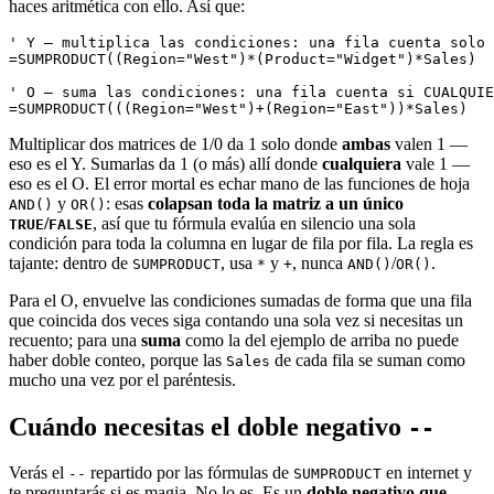
haces aritmética con ello. Así que:
' Y — multiplica las condiciones: una fila cuenta solo 
=SUMPRODUCT((Region="West")*(Product="Widget")*Sales)

' O — suma las condiciones: una fila cuenta si CUALQUIE
Multiplicar dos matrices de 1/0 da 1 solo donde
ambas
valen 1 —
eso es el Y. Sumarlas da 1 (o más) allí donde
cualquiera
vale 1 —
eso es el O. El error mortal es echar mano de las funciones de hoja
y
: esas
colapsan toda la matriz a un único
AND()
OR()
/
, así que tu fórmula evalúa en silencio una sola
TRUE
FALSE
condición para toda la columna en lugar de fila por fila. La regla es
tajante: dentro de
, usa
y
, nunca
/
.
SUMPRODUCT
*
+
AND()
OR()
Para el O, envuelve las condiciones sumadas de forma que una fila
que coincida dos veces siga contando una sola vez si necesitas un
recuento; para una
suma
como la del ejemplo de arriba no puede
haber doble conteo, porque las
de cada fila se suman como
Sales
mucho una vez por el paréntesis.
Cuándo necesitas el doble negativo
--
Verás el
repartido por las fórmulas de
en internet y
--
SUMPRODUCT
te preguntarás si es magia. No lo es. Es un
doble negativo que