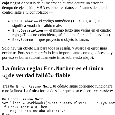
caja negra de vuelo
de tu macro: en cuanto ocurre un error en
tiempo de ejecución, VBA escribe tres datos en él antes de que el
control salte a tu controlador —
— el código numérico (
,
,
…).
Err.Number
1004
13
9
0
significa «nada ha salido mal».
— el mismo texto que verías en el cuadro
Err.Description
rojo («Tipos no coinciden», «Subíndice fuera del intervalo»).
— qué proyecto u objeto lo lanzó.
Err.Source
Solo hay
un
objeto Err para toda la sesión, y guarda el error
más
reciente
. Por eso el
cuándo
lo lees importa tanto como
qué
lees — y
por eso se borra automáticamente (más sobre esto abajo).
La única regla:
es el único
Err.Number
«¿de verdad falló?» fiable
Tras
, tu código sigue corriendo funcionara
On Error Resume Next
o no la línea. La
única
forma de saber qué pasó es leer
:
Err.Number
On Error Resume Next

Set libro = Workbooks("Presupuesto.xlsx")     ' ¿ya est
If Err.Number = 0 Then

    MsgBox "Ya estaba abierto."

Else
