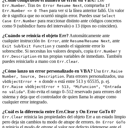
¿Cómo compruebo el número de error en VBA?
Lee
. Tras
, comprueba
Err.Number
On Error Resume Next
If
para ver si la línea anterior falló. Un valor
Err.Number <> 0 Then
de
significa que no ocurrió ningún error. Puedes usar
0
Select
para reaccionar distinto ante códigos concretos
Case Err.Number
como 9 (subíndice fuera del intervalo) o 13 (tipos no coinciden).
¿Cuándo se reinicia el objeto Err?
Automáticamente ante
cualquier instrucción
, ante
/
, ante
On Error
Resume
Resume Next
/
y cuando el siguiente error lo
Exit Sub
Exit Function
sobrescribe. Si necesitas los valores después, copia
y
Err.Number
en tus propias variables de inmediato. También
Err.Description
puedes reiniciarlo a mano con
.
Err.Clear
¿Cómo lanzo un error personalizado en VBA?
Usa
Err.Raise
. Para errores personalizados, usa
Number, Source, Description
donde
está entre 513 y 65535, p. ej.
vbObjectError + n
n
Err.Raise vbObjectError + 513, "MiFuncion", "Entrada
. Esto evita el rango 0–512 reservado para errores del
no válida"
sistema y deja que el controlador de quien llama lo atrape como
cualquier error integrado.
¿Cuál es la diferencia entre Err.Clear y On Error GoTo 0?
reinicia las propiedades del objeto Err a un estado limpio
Err.Clear
pero deja sin cambios tu modo de atrape de errores.
On Error GoTo
reinicia el
modo de atrape
al valor por defecto (detenerse ante el
0