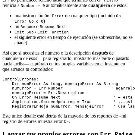
Err
reinicia a
automáticamente ante
cualquiera
de estos:
Number = 0
una instrucción
de cualquier tipo (incluido
On Error
On
)
Error GoTo 0
un
o
Resume
Resume Next
/
Exit Sub
Exit Function
el siguiente error en tiempo de ejecución (se sobrescribe, no se
añade)
Así que si necesitas el número o la descripción
después
de
cualquiera de esos —para registrarlo, mostrarlo más tarde o pasarlo
hacia arriba— captúralo en tus propias variables en el instante en
que arranca tu controlador:
ControlErrores:

    Dim numError As Long, mensajeError As String

    numError = Err.Number                    ' agárralo
    mensajeError = Err.Description

    On Error Resume Next                      ' ← esta 
    Application.ScreenUpdating = True         ' ...así 
Este único detalle está detrás de la mayoría de los reportes de «mi
registro de errores muestra error 0».
Lanzar tus propios errores con
Err.Raise