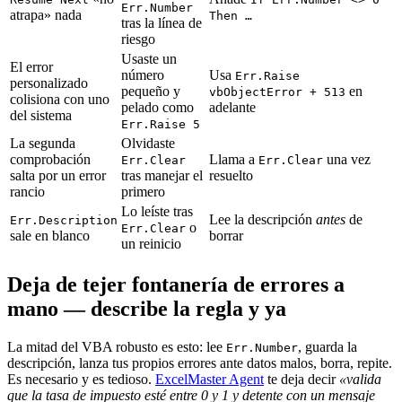
Err.Number
atrapa» nada
Then …
tras la línea de
riesgo
Usaste un
El error
número
Usa
Err.Raise
personalizado
pequeño y
en
vbObjectError + 513
colisiona con uno
pelado como
adelante
del sistema
Err.Raise 5
La segunda
Olvidaste
comprobación
Llama a
una vez
Err.Clear
Err.Clear
salta por un error
tras manejar el
resuelto
rancio
primero
Lo leíste tras
Lee la descripción
antes
de
Err.Description
o
Err.Clear
sale en blanco
borrar
un reinicio
Deja de tejer fontanería de errores a
mano — describe la regla y ya
La mitad del VBA robusto es esto: lee
, guarda la
Err.Number
descripción, lanza tus propios errores ante datos malos, borra, repite.
Es necesario y es tedioso.
ExcelMaster Agent
te deja decir
«valida
que la tasa de impuesto esté entre 0 y 1 y detente con un mensaje