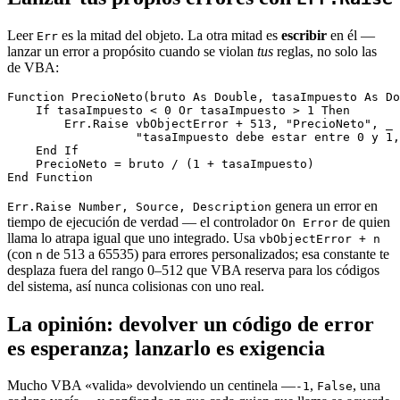
Leer
es la mitad del objeto. La otra mitad es
escribir
en él —
Err
lanzar un error a propósito cuando se violan
tus
reglas, no solo las
de VBA:
Function PrecioNeto(bruto As Double, tasaImpuesto As Do
    If tasaImpuesto < 0 Or tasaImpuesto > 1 Then

        Err.Raise vbObjectError + 513, "PrecioNeto", _

                  "tasaImpuesto debe estar entre 0 y 1,
    End If

    PrecioNeto = bruto / (1 + tasaImpuesto)

genera un error en
Err.Raise Number, Source, Description
tiempo de ejecución de verdad — el controlador
de quien
On Error
llama lo atrapa igual que uno integrado. Usa
vbObjectError + n
(con
de 513 a 65535) para errores personalizados; esa constante te
n
desplaza fuera del rango 0–512 que VBA reserva para los códigos
del sistema, así nunca colisionas con uno real.
La opinión: devolver un código de error
es esperanza; lanzarlo es exigencia
Mucho VBA «valida» devolviendo un centinela —
,
, una
-1
False