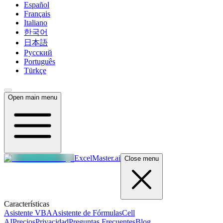
Español
Français
Italiano
한국어
日本語
Русский
Português
Türkçe
Open main menu
ExcelMaster.ai
Close menu
Características
Asistente VBA
Asistente de Fórmulas
Cell
AI
Precios
Privacidad
Preguntas Frecuentes
Blog