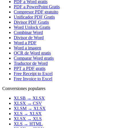
PDF a Word gratis
PDF a PowerPoint Gratis
Compresor PDF gratuito
Unificador PDF Gratis
Divisor PDF Gratis
Word Unlock Gratis
Combinar Word
Divisor de Word
Word a PDF
Word a imagen
OCR de Word gratis
Comparar Word gratis
Traductor de Word
PPT a PDF gratis
Free Receipt to Excel
Free Invoice to Excel
Conversiones populares
XLSB
→
XLSX
XLSX
→
CSV
XLSM
→
XLSX
XLS
→
XLSX
XLSX
→
XLS
XLS
→
HTML