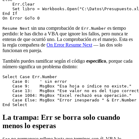
    Err.Clear

    Set libro = Workbooks.Open("C:\Datos\Presupuesto.xl
End If

sin una comprobación de
es tiempo
Resume Next
Err.Number
perdido: le has dicho a VBA que ignore los fallos, pero nunca te
enteras de que ocurrió uno. La comprobación
es
el manejo. Esta es
la regla compañera de
On Error Resume Next
— las dos solo
funcionan en pareja.
También puedes ramificar según el código
específico
, porque cada
número significa un problema distinto:
Select Case Err.Number

    Case 0:    ' sin error

    Case 9:    MsgBox "Esa hoja o índice no existe."   
    Case 13:   MsgBox "Ese valor no es del tipo correct
    Case 1004: MsgBox "Excel rechazó esa operación."   
    Case Else: MsgBox "Error inesperado " & Err.Number 
La trampa: Err se borra solo cuando
menos lo esperas
no permanece relleno hasta que termines con él. VBA lo