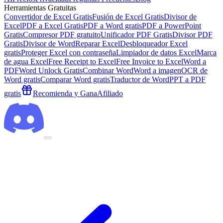
Herramientas Gratuitas
Convertidor de Excel Gratis
Fusión de Excel Gratis
Divisor de
Excel
PDF a Excel Gratis
PDF a Word gratis
PDF a PowerPoint
Gratis
Compresor PDF gratuito
Unificador PDF Gratis
Divisor PDF
Gratis
Divisor de Word
Reparar Excel
Desbloqueador Excel
gratis
Proteger Excel con contraseña
Limpiador de datos Excel
Marca
de agua Excel
Free Receipt to Excel
Free Invoice to Excel
Word a
PDF
Word Unlock Gratis
Combinar Word
Word a imagen
OCR de
Word gratis
Comparar Word gratis
Traductor de Word
PPT a PDF
gratis
Recomienda y Gana
Afiliado