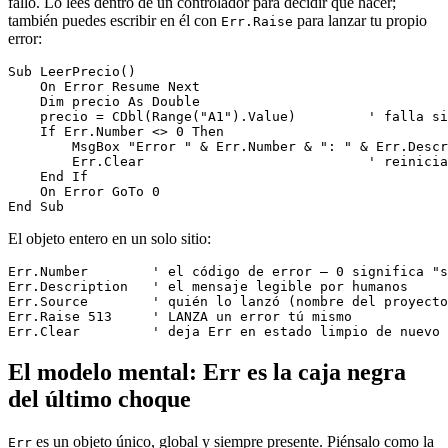
fallo. Lo lees dentro de un controlador para decidir qué hacer;
también puedes escribir en él con
para lanzar tu propio
Err.Raise
error:
Sub LeerPrecio()

    On Error Resume Next

    Dim precio As Double

    precio = CDbl(Range("A1").Value)         ' falla si
    If Err.Number <> 0 Then

        MsgBox "Error " & Err.Number & ": " & Err.Descr
        Err.Clear                            ' reinicia
    End If

    On Error GoTo 0

El objeto entero en un solo sitio:
Err.Number        ' el código de error — 0 significa "s
Err.Description   ' el mensaje legible por humanos

Err.Source        ' quién lo lanzó (nombre del proyecto
Err.Raise 513     ' LANZA un error tú mismo

El modelo mental: Err es la caja negra
del último choque
es un objeto único, global y siempre presente. Piénsalo como la
Err