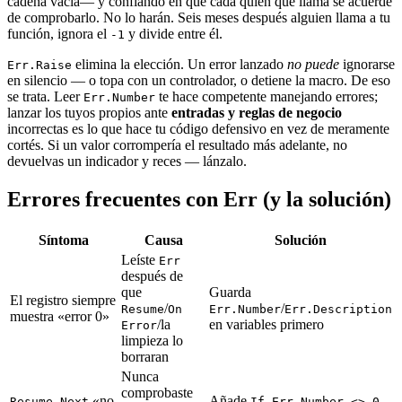
cadena vacía— y confiando en que cada quien que llama se acuerde
de comprobarlo. No lo harán. Seis meses después alguien llama a tu
función, ignora el
y divide entre él.
-1
elimina la elección. Un error lanzado
no puede
ignorarse
Err.Raise
en silencio — o topa con un controlador, o detiene la macro. De eso
se trata. Leer
te hace competente manejando errores;
Err.Number
lanzar los tuyos propios ante
entradas y reglas de negocio
incorrectas es lo que hace tu código defensivo en vez de meramente
cortés. Si un valor corrompería el resultado más adelante, no
devuelvas un indicador y reces — lánzalo.
Errores frecuentes con Err (y la solución)
Síntoma
Causa
Solución
Leíste
Err
después de
que
Guarda
El registro siempre
/
/
Resume
On
Err.Number
Err.Description
muestra «error 0»
/la
en variables primero
Error
limpieza lo
borraran
Nunca
comprobaste
«no
Añade
Resume Next
If Err.Number <> 0