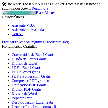
🚀
The world's best VBA AI has evolved.
ExcelMaster is now an
autonomous Agent.
Read more →
ExcelMaster.ai
Características
Asistente VBA
Asistente de Fórmulas
Cell AI
Precios
Privacidad
Preguntas Frecuentes
Blog
Herramientas Gratuitas
Convertidor de Excel Gratis
Fusión de Excel Gratis
Divisor de Excel
PDF a Excel Gratis
PDF a Word gratis
PDF a PowerPoint Gratis
Compresor PDF gratuito
Unificador PDF Gratis
Divisor PDF Gratis
Divisor de Word
Reparar Excel
Desbloqueador Excel gratis
Proteger Excel con contraseña