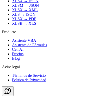
XLSX
→
JSON
XLSM
→
JSON
XLSX
→
XML
XLS
→
JSON
XLSX
→
PDF
XLSB
→
XLS
Producto
Asistente VBA
Asistente de Fórmulas
Cell AI
Precios
Blog
Aviso legal
Términos de Servicio
Política de Privacidad