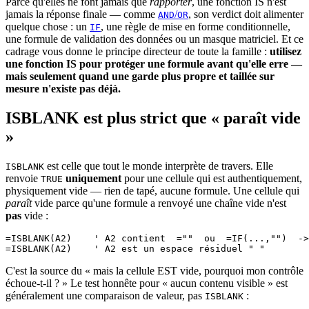
Parce qu'elles ne font jamais que
rapporter
, une fonction IS n'est
jamais la réponse finale — comme
/
, son verdict doit alimenter
AND
OR
quelque chose : un
, une règle de mise en forme conditionnelle,
IF
une formule de validation des données ou un masque matriciel. Et ce
cadrage vous donne le principe directeur de toute la famille :
utilisez
une fonction IS pour protéger une formule avant qu'elle erre —
mais seulement quand une garde plus propre et taillée sur
mesure n'existe pas déjà.
ISBLANK est plus strict que « paraît vide
»
est celle que tout le monde interprète de travers. Elle
ISBLANK
renvoie
uniquement
pour une cellule qui est authentiquement,
TRUE
physiquement vide — rien de tapé, aucune formule. Une cellule qui
paraît
vide parce qu'une formule a renvoyé une chaîne vide n'est
pas
vide :
=ISBLANK(A2)    ' A2 contient  =""  ou  =IF(...,"")  ->
C'est la source du « mais la cellule EST vide, pourquoi mon contrôle
échoue-t-il ? » Le test honnête pour « aucun contenu visible » est
généralement une comparaison de valeur, pas
:
ISBLANK