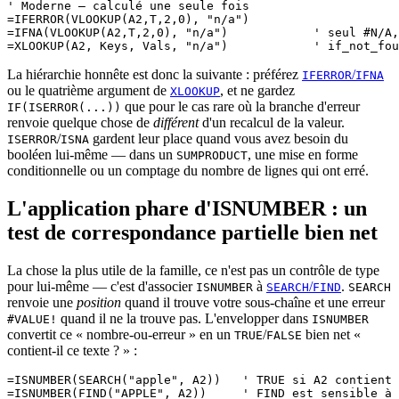
' Moderne — calculé une seule fois

=IFERROR(VLOOKUP(A2,T,2,0), "n/a")

=IFNA(VLOOKUP(A2,T,2,0), "n/a")            ' seul #N/A,
La hiérarchie honnête est donc la suivante : préférez
/
IFERROR
IFNA
ou le quatrième argument de
, et ne gardez
XLOOKUP
que pour le cas rare où la branche d'erreur
IF(ISERROR(...))
renvoie quelque chose de
différent
d'un recalcul de la valeur.
/
gardent leur place quand vous avez besoin du
ISERROR
ISNA
booléen lui-même — dans un
, une mise en forme
SUMPRODUCT
conditionnelle ou un comptage du nombre de lignes qui ont erré.
L'application phare d'ISNUMBER : un
test de correspondance partielle bien net
La chose la plus utile de la famille, ce n'est pas un contrôle de type
pour lui-même — c'est d'associer
à
/
.
ISNUMBER
SEARCH
FIND
SEARCH
renvoie une
position
quand il trouve votre sous-chaîne et une erreur
quand il ne la trouve pas. L'envelopper dans
#VALUE!
ISNUMBER
convertit ce « nombre-ou-erreur » en un
/
bien net «
TRUE
FALSE
contient-il ce texte ? » :
=ISNUMBER(SEARCH("apple", A2))   ' TRUE si A2 contient 