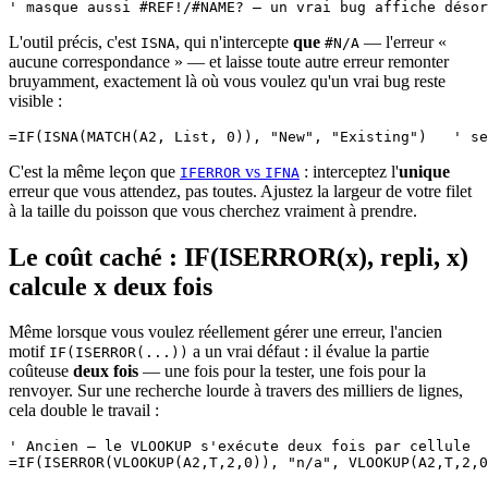
L'outil précis, c'est
, qui n'intercepte
que
— l'erreur «
ISNA
#N/A
aucune correspondance » — et laisse toute autre erreur remonter
bruyamment, exactement là où vous voulez qu'un vrai bug reste
visible :
C'est la même leçon que
vs
: interceptez l'
unique
IFERROR
IFNA
erreur que vous attendez, pas toutes. Ajustez la largeur de votre filet
à la taille du poisson que vous cherchez vraiment à prendre.
Le coût caché : IF(ISERROR(x), repli, x)
calcule x deux fois
Même lorsque vous voulez réellement gérer une erreur, l'ancien
motif
a un vrai défaut : il évalue la partie
IF(ISERROR(...))
coûteuse
deux fois
— une fois pour la tester, une fois pour la
renvoyer. Sur une recherche lourde à travers des milliers de lignes,
cela double le travail :
' Ancien — le VLOOKUP s'exécute deux fois par cellule

=IF(ISERROR(VLOOKUP(A2,T,2,0)), "n/a", VLOOKUP(A2,T,2,0