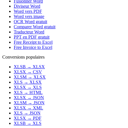
Fusionner Word
Diviseur Word
Word vers PDF
Word vers image
OCR Word gratuit
Comparer Word gratuit
Traducteur Word
PPT en PDF gratuit
Free Receipt to Excel
Free Invoice to Excel
Conversions populaires
XLSB
→
XLSX
XLSX
→
CSV
XLSM
→
XLSX
XLS
→
XLSX
XLSX
→
XLS
XLS
→
HTML
XLSX
→
JSON
XLSM
→
JSON
XLSX
→
XML
XLS
→
JSON
XLSX
→
PDF
XLSB
→
XLS