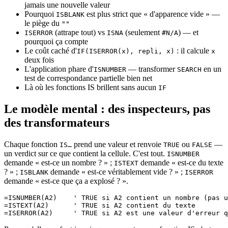
jamais une nouvelle valeur
Pourquoi
est plus strict que « d'apparence vide » —
ISBLANK
le piège du
""
(attrape tout) vs
(seulement
) — et
ISERROR
ISNA
#N/A
pourquoi ça compte
Le coût caché d'
: il calcule
IF(ISERROR(x), repli, x)
x
deux fois
L'application phare d'
— transformer
en un
ISNUMBER
SEARCH
test de correspondance partielle bien net
Là où les fonctions IS brillent sans aucun
IF
Le modèle mental : des inspecteurs, pas
des transformateurs
Chaque fonction
prend une valeur et renvoie
ou
—
IS…
TRUE
FALSE
un verdict sur ce que contient la cellule. C'est tout.
ISNUMBER
demande « est-ce un nombre ? » ;
demande « est-ce du texte
ISTEXT
? » ;
demande « est-ce véritablement vide ? » ;
ISBLANK
ISERROR
demande « est-ce que ça a explosé ? ».
=ISNUMBER(A2)    ' TRUE si A2 contient un nombre (pas u
=ISTEXT(A2)      ' TRUE si A2 contient du texte
