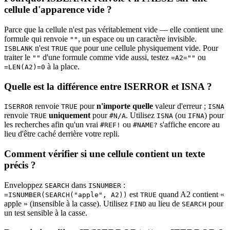
cellule d'apparence vide ?
Parce que la cellule n'est pas véritablement vide — elle contient une
formule qui renvoie
, un espace ou un caractère invisible.
""
n'est
que pour une cellule physiquement vide. Pour
ISBLANK
TRUE
traiter le
d'une formule comme vide aussi, testez
ou
""
=A2=""
à la place.
=LEN(A2)=0
Quelle est la différence entre ISERROR et ISNA ?
renvoie
pour
n'importe quelle
valeur d'erreur ;
ISERROR
TRUE
ISNA
renvoie
uniquement
pour
. Utilisez
(ou
) pour
TRUE
#N/A
ISNA
IFNA
les recherches afin qu'un vrai
ou
s'affiche encore au
#REF!
#NAME?
lieu d'être caché derrière votre repli.
Comment vérifier si une cellule contient un texte
précis ?
Enveloppez
dans
:
SEARCH
ISNUMBER
est
quand A2 contient «
=ISNUMBER(SEARCH("apple", A2))
TRUE
apple » (insensible à la casse). Utilisez
au lieu de
pour
FIND
SEARCH
un test sensible à la casse.