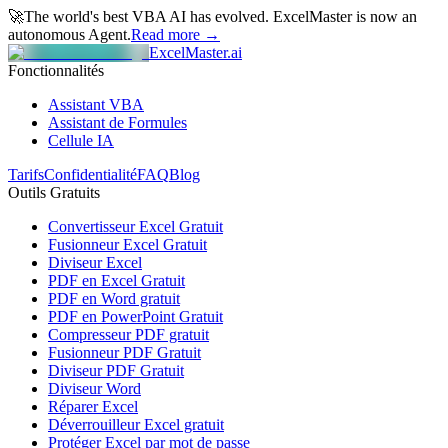
🚀
The world's best VBA AI has evolved.
ExcelMaster is now an
autonomous Agent.
Read more →
ExcelMaster.ai
Fonctionnalités
Assistant VBA
Assistant de Formules
Cellule IA
Tarifs
Confidentialité
FAQ
Blog
Outils Gratuits
Convertisseur Excel Gratuit
Fusionneur Excel Gratuit
Diviseur Excel
PDF en Excel Gratuit
PDF en Word gratuit
PDF en PowerPoint Gratuit
Compresseur PDF gratuit
Fusionneur PDF Gratuit
Diviseur PDF Gratuit
Diviseur Word
Réparer Excel
Déverrouilleur Excel gratuit
Protéger Excel par mot de passe