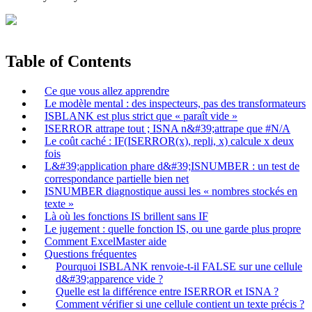
Table of Contents
Ce que vous allez apprendre
Le modèle mental : des inspecteurs, pas des transformateurs
ISBLANK est plus strict que « paraît vide »
ISERROR attrape tout ; ISNA n&#39;attrape que #N/A
Le coût caché : IF(ISERROR(x), repli, x) calcule x deux
fois
L&#39;application phare d&#39;ISNUMBER : un test de
correspondance partielle bien net
ISNUMBER diagnostique aussi les « nombres stockés en
texte »
Là où les fonctions IS brillent sans IF
Le jugement : quelle fonction IS, ou une garde plus propre
Comment ExcelMaster aide
Questions fréquentes
Pourquoi ISBLANK renvoie-t-il FALSE sur une cellule
d&#39;apparence vide ?
Quelle est la différence entre ISERROR et ISNA ?
Comment vérifier si une cellule contient un texte précis ?