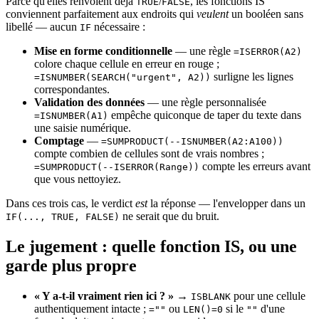
Parce qu'elles renvoient déjà
/
, les fonctions IS
TRUE
FALSE
conviennent parfaitement aux endroits qui
veulent
un booléen sans
libellé — aucun
nécessaire :
IF
Mise en forme conditionnelle
— une règle
=ISERROR(A2)
colore chaque cellule en erreur en rouge ;
surligne les lignes
=ISNUMBER(SEARCH("urgent", A2))
correspondantes.
Validation des données
— une règle personnalisée
empêche quiconque de taper du texte dans
=ISNUMBER(A1)
une saisie numérique.
Comptage
—
=SUMPRODUCT(--ISNUMBER(A2:A100))
compte combien de cellules sont de vrais nombres ;
compte les erreurs avant
=SUMPRODUCT(--ISERROR(Range))
que vous nettoyiez.
Dans ces trois cas, le verdict
est
la réponse — l'envelopper dans un
ne serait que du bruit.
IF(..., TRUE, FALSE)
Le jugement : quelle fonction IS, ou une
garde plus propre
« Y a-t-il vraiment rien ici ? »
→
pour une cellule
ISBLANK
authentiquement intacte ;
ou
si le
d'une
=""
LEN()=0
""