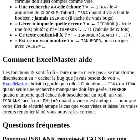
formule doit aussi compter comme vide.
« Une recherche a-t-elle échoué ? »
→
/ le 4ᵉ
IFNA
argument de
d'abord ;
quand il vous faut le
XLOOKUP
ISNA
booléen ;
jamais
(il cache de vrais bugs).
ISERROR
« Gérer n'importe quelle erreur ? »
→
(calcule
IFERROR
une fois) plutôt qu'
(calcule deux fois).
IF(ISERROR(...))
« Ce texte contient-il X ? »
→
.
ISNUMBER(SEARCH(...))
« Est-ce un vrai nombre ? »
→
, puis corriger
ISNUMBER
avec
/
.
VALUE
*1
Comment ExcelMaster aide
Les fonctions IS sont là où « faire que ça n'erre pas » se transforme
discrètement en « cacher le bug que j'avais besoin de voir ».
ExcelMaster
choisit la garde qui colle à l'intention —
ou
ISNA
IFNA
quand seule une recherche manquante doit être gérée,
IFERROR
quand n'importe quel échec doit basculer sur un repli, un vrai
face à un
quand « vide » est ambigu — pour que
ISBLANK
LEN()=0
votre filet de sécurité attrape le cas que vous visiez et laisse les vraies
erreurs remonter là où vous pouvez les corriger.
Questions fréquentes
Pourquoi ISBLANK renvoie-t-il FALSE sur une