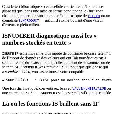
C'est le test idiomatique « cette cellule contient-elle X », et il se
glisse tel quel dans une mise en forme conditionnelle (surligner
chaque ligne mentionnant un mot-clé), un masque de
ou un
FILTER
comptage
— aucun d'eux ne voulant d'une valeur
SUMPRODUCT
d'erreur en plein milieu.
ISNUMBER diagnostique aussi les «
nombres stockés en texte »
est le moyen le plus rapide de confirmer le casse-tête n° 1
ISNUMBER
de l'import de données : des valeurs qui ont l'air numériques mais
sont en réalité du texte, si bien qu'elles refusent de se sommer ou de
se trier. Si
renvoie
pour quelque chose qui
=ISNUMBER(A2)
FALSE
ressemble
à
, vous avez trouvé votre coupable :
1234
Une fois diagnostiqué, convertissez-le avec
/
ou
VALUE
NUMBERVALUE
une coercition
/
.
est le test ; celles-là sont le remède.
*1
--
ISNUMBER
Là où les fonctions IS brillent sans IF