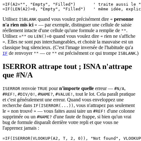
=IF(A2="", "Empty", "Filled")       ' traite aussi le "
Utilisez
quand vous voulez précisément dire «
personne
ISBLANK
n'a rien mis ici
» — par exemple, distinguer une cellule de saisie
réellement intacte d'une cellule qu'une formule a remplie de
.
""
Utilisez
ou
quand vous voulez dire « rien ne s'affiche
=""
LEN()=0
». Elles ne sont
pas
interchangeables, et choisir la mauvaise est un
classique bug silencieux. (C'est l'image inversée de l'habitude qu'a
de renvoyer
— ce
est précisément ce qui trompe
.)
IF
""
""
ISBLANK
ISERROR attrape tout ; ISNA n'attrape
que #N/A
renvoie
pour
n'importe quelle
erreur —
,
ISERROR
TRUE
#N/A
,
,
,
, tout le lot. Cela paraît pratique
#REF!
#DIV/0!
#NAME?
#VALUE!
et c'est généralement une erreur. Quand vous enveloppez une
recherche dans
, vous n'attrapez pas seulement
IF(ISERROR(...))
le « non trouvé » — vous faites aussi taire un
d'une colonne
#REF!
supprimée ou un
d'une faute de frappe, si bien qu'un vrai
#NAME?
bug de formule disparaît derrière votre repli et que vous ne
l'apprenez jamais :
=IF(ISERROR(VLOOKUP(A2, T, 2, 0)), "Not found", VLOOKUP