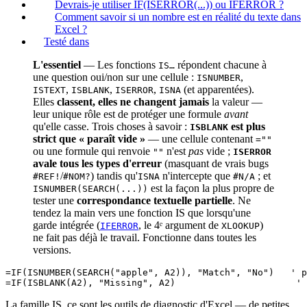
Devrais-je utiliser IF(ISERROR(...)) ou IFERROR ?
Comment savoir si un nombre est en réalité du texte dans
Excel ?
Testé dans
L'essentiel
— Les fonctions
répondent chacune à
IS…
une question oui/non sur une cellule :
,
ISNUMBER
,
,
,
(et apparentées).
ISTEXT
ISBLANK
ISERROR
ISNA
Elles
classent, elles ne changent jamais
la valeur —
leur unique rôle est de protéger une formule
avant
qu'elle casse. Trois choses à savoir :
est plus
ISBLANK
strict que « paraît vide »
— une cellule contenant
=""
ou une formule qui renvoie
n'est
pas
vide ;
""
ISERROR
avale tous les types d'erreur
(masquant de vrais bugs
/
) tandis qu'
n'intercepte que
; et
#REF!
#NOM?
ISNA
#N/A
est la façon la plus propre de
ISNUMBER(SEARCH(...))
tester une
correspondance textuelle partielle
. Ne
tendez la main vers une fonction IS que lorsqu'une
garde intégrée (
, le 4ᵉ argument de
)
IFERROR
XLOOKUP
ne fait pas déjà le travail. Fonctionne dans toutes les
versions.
=IF(ISNUMBER(SEARCH("apple", A2)), "Match", "No")   ' p
La famille IS, ce sont les outils de diagnostic d'Excel — de petites