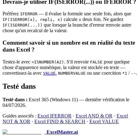
Devrais-je utiliser IF(ISERROR(...)) ou IFERROR ?
Préférez
— il évalue la formule une seule fois, alors que
IFERROR
calcule
deux fois. Ne gardez
IF(ISERROR(x), repli, x)
x
que lorsque la branche d'erreur renvoie autre
IF(ISERROR(...))
chose qu'un recalcul de la valeur.
Comment savoir si un nombre est en réalité du texte
dans Excel ?
Testez-le avec
. S'il renvoie
pour quelque
=ISNUMBER(A2)
FALSE
chose d'apparence numérique, la valeur est stockée en texte —
convertissez-la avec
,
ou une coercition
/
.
VALUE
NUMBERVALUE
*1
--
Testé dans
Testé dans :
Excel 365 (Windows 11) — dernière vérification le
04/07/2026.
Guides associés :
Excel IFERROR
·
Excel AND & OR
·
Excel
NOT & XOR
·
Excel FIND & SEARCH
·
Excel VALUE
ExcelMaster.ai