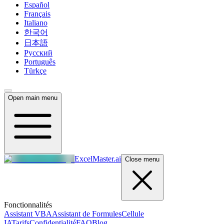
Español
Français
Italiano
한국어
日本語
Русский
Português
Türkçe
Open main menu
ExcelMaster.ai
Close menu
Fonctionnalités
Assistant VBA
Assistant de Formules
Cellule
IA
Tarifs
Confidentialité
FAQ
Blog