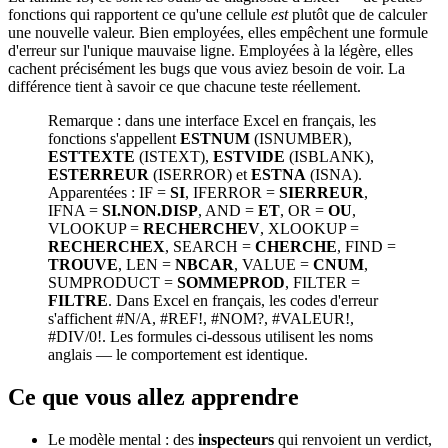
fonctions qui rapportent ce qu'une cellule
est
plutôt que de calculer
une nouvelle valeur. Bien employées, elles empêchent une formule
d'erreur sur l'unique mauvaise ligne. Employées à la légère, elles
cachent précisément les bugs que vous aviez besoin de voir. La
différence tient à savoir ce que chacune teste réellement.
Remarque : dans une interface Excel en français, les
fonctions s'appellent
ESTNUM
(ISNUMBER),
ESTTEXTE
(ISTEXT),
ESTVIDE
(ISBLANK),
ESTERREUR
(ISERROR) et
ESTNA
(ISNA).
Apparentées : IF =
SI
, IFERROR =
SIERREUR
,
IFNA =
SI.NON.DISP
, AND =
ET
, OR =
OU
,
VLOOKUP =
RECHERCHEV
, XLOOKUP =
RECHERCHEX
, SEARCH =
CHERCHE
, FIND =
TROUVE
, LEN =
NBCAR
, VALUE =
CNUM
,
SUMPRODUCT =
SOMMEPROD
, FILTER =
FILTRE
. Dans Excel en français, les codes d'erreur
s'affichent #N/A, #REF!, #NOM?, #VALEUR!,
#DIV/0!. Les formules ci-dessous utilisent les noms
anglais — le comportement est identique.
Ce que vous allez apprendre
Le modèle mental : des
inspecteurs
qui renvoient un verdict,