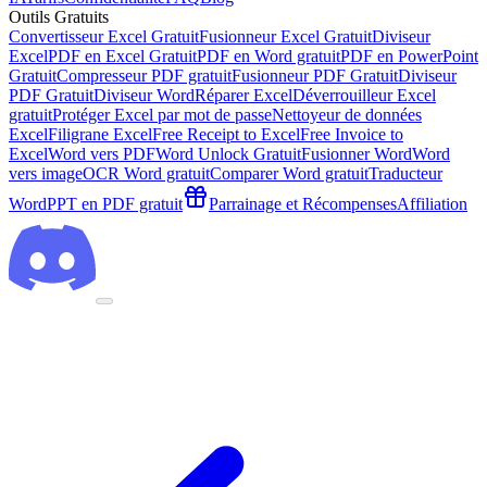
Outils Gratuits
Convertisseur Excel Gratuit
Fusionneur Excel Gratuit
Diviseur
Excel
PDF en Excel Gratuit
PDF en Word gratuit
PDF en PowerPoint
Gratuit
Compresseur PDF gratuit
Fusionneur PDF Gratuit
Diviseur
PDF Gratuit
Diviseur Word
Réparer Excel
Déverrouilleur Excel
gratuit
Protéger Excel par mot de passe
Nettoyeur de données
Excel
Filigrane Excel
Free Receipt to Excel
Free Invoice to
Excel
Word vers PDF
Word Unlock Gratuit
Fusionner Word
Word
vers image
OCR Word gratuit
Comparer Word gratuit
Traducteur
Word
PPT en PDF gratuit
Parrainage et Récompenses
Affiliation