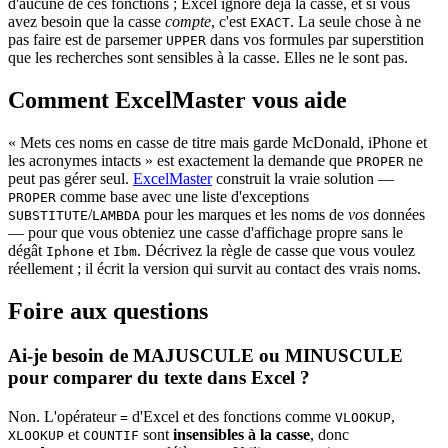
d'aucune de ces fonctions ; Excel ignore déjà la casse, et si vous
avez besoin que la casse
compte
, c'est
. La seule chose à ne
EXACT
pas faire est de parsemer
dans vos formules par superstition
UPPER
que les recherches sont sensibles à la casse. Elles ne le sont pas.
Comment ExcelMaster vous aide
« Mets ces noms en casse de titre mais garde McDonald, iPhone et
les acronymes intacts » est exactement la demande que
ne
PROPER
peut pas gérer seul.
ExcelMaster
construit la vraie solution —
comme base avec une liste d'exceptions
PROPER
/
pour les marques et les noms de
vos
données
SUBSTITUTE
LAMBDA
— pour que vous obteniez une casse d'affichage propre sans le
dégât
et
. Décrivez la règle de casse que vous voulez
Iphone
Ibm
réellement ; il écrit la version qui survit au contact des vrais noms.
Foire aux questions
Ai-je besoin de MAJUSCULE ou MINUSCULE
pour comparer du texte dans Excel ?
Non. L'opérateur
d'Excel et des fonctions comme
,
=
VLOOKUP
et
sont
insensibles à la casse
, donc
XLOOKUP
COUNTIF