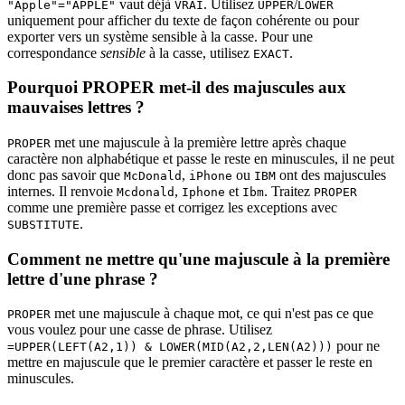
vaut déjà
. Utilisez
/
"Apple"="APPLE"
VRAI
UPPER
LOWER
uniquement pour afficher du texte de façon cohérente ou pour
exporter vers un système sensible à la casse. Pour une
correspondance
sensible
à la casse, utilisez
.
EXACT
Pourquoi PROPER met-il des majuscules aux
mauvaises lettres ?
met une majuscule à la première lettre après chaque
PROPER
caractère non alphabétique et passe le reste en minuscules, il ne peut
donc pas savoir que
,
ou
ont des majuscules
McDonald
iPhone
IBM
internes. Il renvoie
,
et
. Traitez
Mcdonald
Iphone
Ibm
PROPER
comme une première passe et corrigez les exceptions avec
.
SUBSTITUTE
Comment ne mettre qu'une majuscule à la première
lettre d'une phrase ?
met une majuscule à chaque mot, ce qui n'est pas ce que
PROPER
vous voulez pour une casse de phrase. Utilisez
pour ne
=UPPER(LEFT(A2,1)) & LOWER(MID(A2,2,LEN(A2)))
mettre en majuscule que le premier caractère et passer le reste en
minuscules.