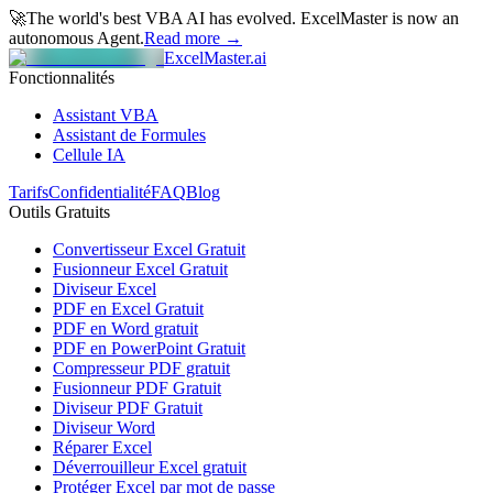
🚀
The world's best VBA AI has evolved.
ExcelMaster is now an
autonomous Agent.
Read more →
ExcelMaster.ai
Fonctionnalités
Assistant VBA
Assistant de Formules
Cellule IA
Tarifs
Confidentialité
FAQ
Blog
Outils Gratuits
Convertisseur Excel Gratuit
Fusionneur Excel Gratuit
Diviseur Excel
PDF en Excel Gratuit
PDF en Word gratuit
PDF en PowerPoint Gratuit
Compresseur PDF gratuit
Fusionneur PDF Gratuit
Diviseur PDF Gratuit
Diviseur Word
Réparer Excel
Déverrouilleur Excel gratuit
Protéger Excel par mot de passe