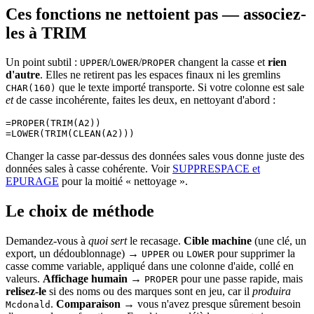
Ces fonctions ne nettoient pas — associez-
les à TRIM
Un point subtil :
/
/
changent la casse et
rien
UPPER
LOWER
PROPER
d'autre
. Elles ne retirent pas les espaces finaux ni les gremlins
que le texte importé transporte. Si votre colonne est sale
CHAR(160)
et
de casse incohérente, faites les deux, en nettoyant d'abord :
=PROPER(TRIM(A2))

Changer la casse par-dessus des données sales vous donne juste des
données sales à casse cohérente. Voir
SUPPRESPACE et
EPURAGE
pour la moitié « nettoyage ».
Le choix de méthode
Demandez-vous à
quoi sert
le recasage.
Cible machine
(une clé, un
export, un dédoublonnage) →
ou
pour supprimer la
UPPER
LOWER
casse comme variable, appliqué dans une colonne d'aide, collé en
valeurs.
Affichage humain
→
pour une passe rapide, mais
PROPER
relisez-le
si des noms ou des marques sont en jeu, car il
produira
.
Comparaison
→ vous n'avez presque sûrement besoin
Mcdonald