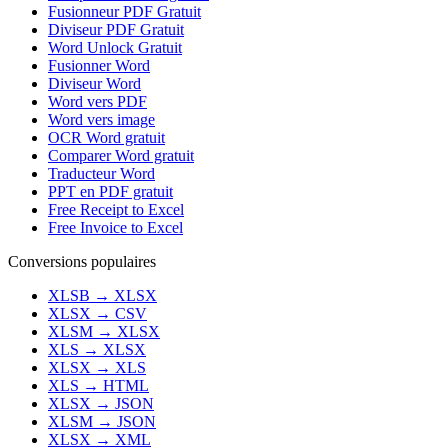
Fusionneur PDF Gratuit
Diviseur PDF Gratuit
Word Unlock Gratuit
Fusionner Word
Diviseur Word
Word vers PDF
Word vers image
OCR Word gratuit
Comparer Word gratuit
Traducteur Word
PPT en PDF gratuit
Free Receipt to Excel
Free Invoice to Excel
Conversions populaires
XLSB
→
XLSX
XLSX
→
CSV
XLSM
→
XLSX
XLS
→
XLSX
XLSX
→
XLS
XLS
→
HTML
XLSX
→
JSON
XLSM
→
JSON
XLSX
→
XML