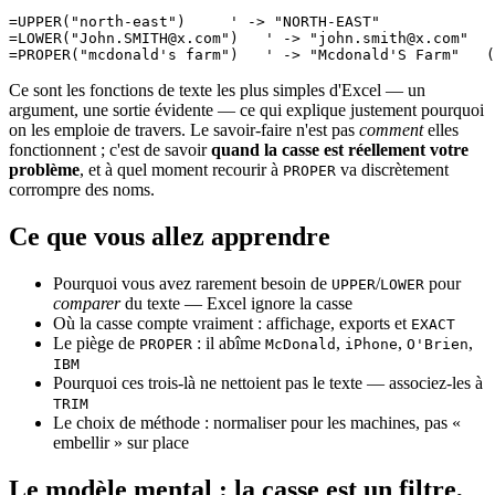
=UPPER("north-east")     ' -> "NORTH-EAST"

=LOWER("
John.SMITH@x.com
")   ' -> "
john.smith@x.com
"

Ce sont les fonctions de texte les plus simples d'Excel — un
argument, une sortie évidente — ce qui explique justement pourquoi
on les emploie de travers. Le savoir-faire n'est pas
comment
elles
fonctionnent ; c'est de savoir
quand la casse est réellement votre
problème
, et à quel moment recourir à
va discrètement
PROPER
corrompre des noms.
Ce que vous allez apprendre
Pourquoi vous avez rarement besoin de
/
pour
UPPER
LOWER
comparer
du texte — Excel ignore la casse
Où la casse compte vraiment : affichage, exports et
EXACT
Le piège de
: il abîme
,
,
,
PROPER
McDonald
iPhone
O'Brien
IBM
Pourquoi ces trois-là ne nettoient pas le texte — associez-les à
TRIM
Le choix de méthode : normaliser pour les machines, pas «
embellir » sur place
Le modèle mental : la casse est un filtre,