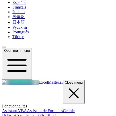
Español
Français
Italiano
한국어
日本語
Русский
Português
Türkçe
Open main menu
ExcelMaster.ai
Close menu
Fonctionnalités
Assistant VBA
Assistant de Formules
Cellule
IA
Tarifs
Confidentialité
FAQ
Blog