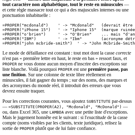
tout caractère non alphabétique, tout le reste en minuscules
—
et cette règle massacre tout ce qui a des majuscules internes ou une
ponctuation inhabituelle :
=PROPER("mcdonald")    ' -> "Mcdonald"   (devrait être 
=PROPER("iPhone 15")   ' -> "Iphone 15"  (marque ruinée
=PROPER("o'brien")     ' -> "O'Brien"    ... mais "d'an
=PROPER("IBM")         ' -> "Ibm"        (acronyme détr
Le mode de défaillance est constant : tout mot dont la casse
correcte
n'est pas « première lettre en haut, le reste en bas » ressort faux, et
ne vous donne aucun moyen d'inscrire des exceptions sur
PROPER
liste blanche. Voilà pourquoi
est une
première passe, pas
PROPER
une finition
. Sur une colonne de texte libre réellement en
minuscules, il fait gagner du temps ; sur des noms, des marques et
des acronymes du monde réel, il introduit des erreurs que vous
devrez ensuite traquer.
Pour les corrections courantes, vous ajoutez
par-dessus
SUBSTITUTE
—
—
=SUBSTITUTE(PROPER(A2), "Mcdonald", "McDonald")
ou, dans Excel 365, une
avec une petite liste d'exceptions.
LAMBDA
Mais le jugement honnête est le suivant : si l'
exactitude
de la casse
compte (noms visibles par les clients, texte juridique), relisez la
sortie de
plutôt que de lui faire confiance.
PROPER