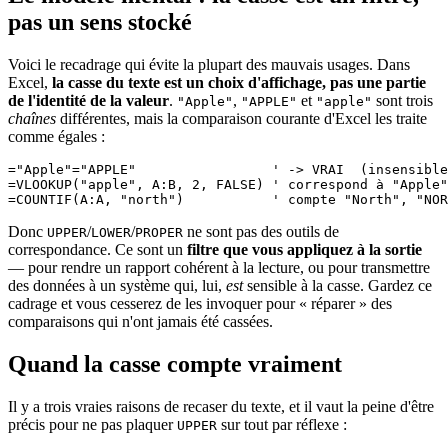
pas un sens stocké
Voici le recadrage qui évite la plupart des mauvais usages. Dans
Excel,
la casse du texte est un choix d'affichage, pas une partie
de l'identité de la valeur
.
,
et
sont trois
"Apple"
"APPLE"
"apple"
chaînes
différentes, mais la comparaison courante d'Excel les traite
comme égales :
="Apple"="APPLE"                 ' -> VRAI  (insensible
=VLOOKUP("apple", A:B, 2, FALSE) ' correspond à "Apple"
Donc
/
/
ne sont pas des outils de
UPPER
LOWER
PROPER
correspondance. Ce sont un
filtre que vous appliquez à la sortie
— pour rendre un rapport cohérent à la lecture, ou pour transmettre
des données à un système qui, lui,
est
sensible à la casse. Gardez ce
cadrage et vous cesserez de les invoquer pour « réparer » des
comparaisons qui n'ont jamais été cassées.
Quand la casse compte vraiment
Il y a trois vraies raisons de recaser du texte, et il vaut la peine d'être
précis pour ne pas plaquer
sur tout par réflexe :
UPPER