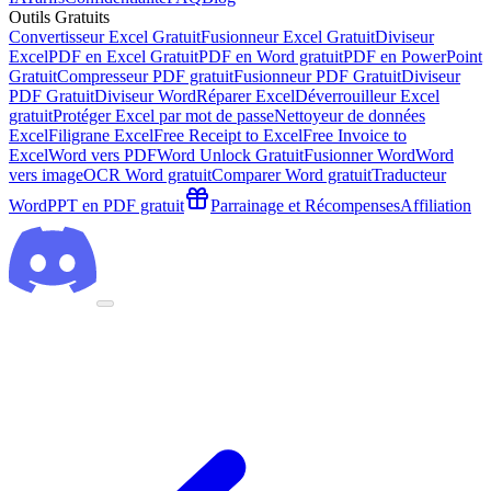
Outils Gratuits
Convertisseur Excel Gratuit
Fusionneur Excel Gratuit
Diviseur
Excel
PDF en Excel Gratuit
PDF en Word gratuit
PDF en PowerPoint
Gratuit
Compresseur PDF gratuit
Fusionneur PDF Gratuit
Diviseur
PDF Gratuit
Diviseur Word
Réparer Excel
Déverrouilleur Excel
gratuit
Protéger Excel par mot de passe
Nettoyeur de données
Excel
Filigrane Excel
Free Receipt to Excel
Free Invoice to
Excel
Word vers PDF
Word Unlock Gratuit
Fusionner Word
Word
vers image
OCR Word gratuit
Comparer Word gratuit
Traducteur
Word
PPT en PDF gratuit
Parrainage et Récompenses
Affiliation