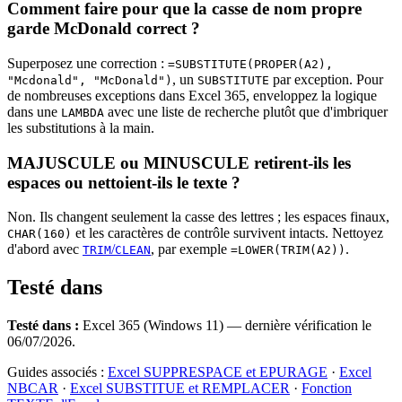
Comment faire pour que la casse de nom propre
garde McDonald correct ?
Superposez une correction :
=SUBSTITUTE(PROPER(A2),
, un
par exception. Pour
"Mcdonald", "McDonald")
SUBSTITUTE
de nombreuses exceptions dans Excel 365, enveloppez la logique
dans une
avec une liste de recherche plutôt que d'imbriquer
LAMBDA
les substitutions à la main.
MAJUSCULE ou MINUSCULE retirent-ils les
espaces ou nettoient-ils le texte ?
Non. Ils changent seulement la casse des lettres ; les espaces finaux,
et les caractères de contrôle survivent intacts. Nettoyez
CHAR(160)
d'abord avec
/
, par exemple
.
TRIM
CLEAN
=LOWER(TRIM(A2))
Testé dans
Testé dans :
Excel 365 (Windows 11) — dernière vérification le
06/07/2026.
Guides associés :
Excel SUPPRESPACE et EPURAGE
·
Excel
NBCAR
·
Excel SUBSTITUE et REMPLACER
·
Fonction