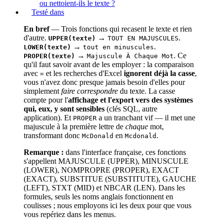
ou nettoient-ils le texte ?
Testé dans
En bref
— Trois fonctions qui recasent le texte et rien
d'autre.
→
.
UPPER(texte)
TOUT EN MAJUSCULES
→
.
LOWER(texte)
tout en minuscules
→
. Ce
PROPER(texte)
Majuscule À Chaque Mot
qu'il faut savoir avant de les employer : la comparaison
avec
et les recherches d'Excel
ignorent déjà la casse
,
=
vous n'avez donc presque jamais besoin d'elles pour
simplement
faire correspondre
du texte. La casse
compte pour l'
affichage et l'export vers des systèmes
qui, eux, y sont sensibles
(clés SQL, autre
application). Et
a un tranchant vif — il met une
PROPER
majuscule à la première lettre de
chaque
mot,
transformant donc
en
.
McDonald
Mcdonald
Remarque :
dans l'interface française, ces fonctions
s'appellent MAJUSCULE (UPPER), MINUSCULE
(LOWER), NOMPROPRE (PROPER), EXACT
(EXACT), SUBSTITUE (SUBSTITUTE), GAUCHE
(LEFT), STXT (MID) et NBCAR (LEN). Dans les
formules, seuls les noms anglais fonctionnent en
coulisses ; nous employons ici les deux pour que vous
vous repériez dans les menus.