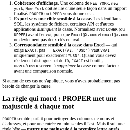
Cohérence d'affichage.
Une colonne de
,
NEW YORK
new
,
doit se lire d'une seule façon dans un rapport
york
New York
finalisé.
ou
vous donne cela.
PROPER
UPPER
Export vers une cible sensible à la casse.
Les identifiants
SQL, les systèmes de fichiers, certaines API et d'autres
applications
distinguent
la casse. Normalisez avec
(ou
LOWER
) avant l'envoi, pour que
et
UPPER
Email@X.com
email@x.com
ne deviennent pas deux clés en aval.
Correspondance sensible à la casse dans Excel
— qui
exige
, pas
.
vaut
EXACT
=
=EXACT(A2, "USD")
VRAI
uniquement pour exactement
. Quand vous devez
"USD"
réellement distinguer
de
,
est l'outil ;
id
ID
EXACT
/
servent à
supprimer
la casse comme facteur
UPPER
LOWER
avant une comparaison normale.
Si aucun de ces cas ne s'applique, vous n'avez probablement pas
besoin de changer la casse.
La règle qui mord : PROPER met une
majuscule à chaque mot
semble parfait pour nettoyer des colonnes de noms et
PROPER
d'adresses, et pour une entrée en minuscules il l'est. Mais il suit une
règle bête —
mettre une majuscule à la première lettre après