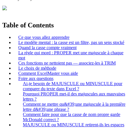
Table of Contents
Ce que vous allez apprendre
Le modèle mental : la casse est un filtre, pas un sens stocké
Quand la casse compte vraiment
La règle qui mord : PROPER met une majuscule à chaque
mot
Ces fonctions ne nettoient pas — associez-les à TRIM
Le choix de méthode
Comment ExcelMaster vous aide
Foire aux questions
Ai-je besoin de MAJUSCULE ou MINUSCULE pour
comparer du texte dans Excel ?
Pourquoi PROPER met-il des majuscules aux mauvaises
lettres ?
Comment ne mettre qu&#39;une majuscule à la première
lettre d&#39;une phrase ?
Comment faire pour que la casse de nom propre garde
McDonald correct ?
MAJUSCULE ou MINUSCULE retirent-ils les espaces