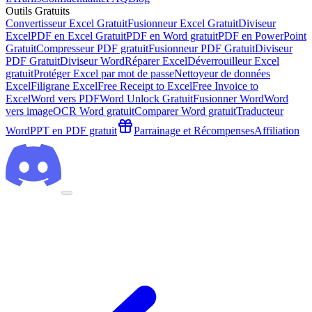
Outils Gratuits
Convertisseur Excel Gratuit
Fusionneur Excel Gratuit
Diviseur
Excel
PDF en Excel Gratuit
PDF en Word gratuit
PDF en PowerPoint
Gratuit
Compresseur PDF gratuit
Fusionneur PDF Gratuit
Diviseur
PDF Gratuit
Diviseur Word
Réparer Excel
Déverrouilleur Excel
gratuit
Protéger Excel par mot de passe
Nettoyeur de données
Excel
Filigrane Excel
Free Receipt to Excel
Free Invoice to
Excel
Word vers PDF
Word Unlock Gratuit
Fusionner Word
Word
vers image
OCR Word gratuit
Comparer Word gratuit
Traducteur
Word
PPT en PDF gratuit
Parrainage et Récompenses
Affiliation