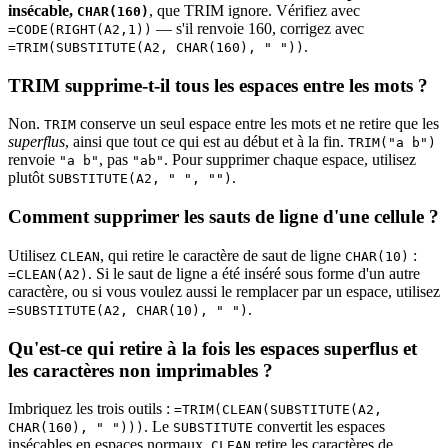
insécable,
, que TRIM ignore. Vérifiez avec
CHAR(160)
— s'il renvoie 160, corrigez avec
=CODE(RIGHT(A2,1))
.
=TRIM(SUBSTITUTE(A2, CHAR(160), " "))
TRIM supprime-t-il tous les espaces entre les mots ?
Non.
conserve un seul espace entre les mots et ne retire que les
TRIM
superflus
, ainsi que tout ce qui est au début et à la fin.
TRIM("a b")
renvoie
, pas
. Pour supprimer chaque espace, utilisez
"a b"
"ab"
plutôt
.
SUBSTITUTE(A2, " ", "")
Comment supprimer les sauts de ligne d'une cellule ?
Utilisez
, qui retire le caractère de saut de ligne
:
CLEAN
CHAR(10)
. Si le saut de ligne a été inséré sous forme d'un autre
=CLEAN(A2)
caractère, ou si vous voulez aussi le remplacer par un espace, utilisez
.
=SUBSTITUTE(A2, CHAR(10), " ")
Qu'est-ce qui retire à la fois les espaces superflus et
les caractères non imprimables ?
Imbriquez les trois outils :
=TRIM(CLEAN(SUBSTITUTE(A2,
. Le
convertit les espaces
CHAR(160), " ")))
SUBSTITUTE
insécables en espaces normaux,
retire les caractères de
CLEAN