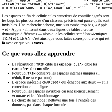
=TRIM("  Apple   Inc.  ")              ' -> "Apple Inc.
=CLEAN("Line1"&CHAR(10)&"Line2")       ' -> "Line1Line2
Les espaces en fin de cellule et les caractères de contrôle égarés sont
les bugs les plus coriaces d'un classeur, précisément parce qu'ils sont
invisibles. Une recherche échoue, une
tombe trop bas, « Apple
SUM
» et « Apple » finissent dans deux lignes de tableau croisé
dynamique différentes — alors que les cellules
semblent identiques
.
TRIM et CLEAN, c'est ainsi que vous faites correspondre ce qui est
là
avec ce que vous
voyez
.
Ce que vous allez apprendre
La répartition :
cible les
espaces
,
cible les
TRIM
CLEAN
caractères de contrôle
Pourquoi
conserve les espaces internes uniques (il
TRIM
réduit, il ne rase pas tout)
L'espace insécable
qui échappe aux deux — et la
CHAR(160)
correction en une ligne
Pourquoi les espaces invisibles cassent silencieusement
,
=
et le dédoublonnage
VLOOKUP
Le choix de méthode : nettoyer une fois à l'entrée des
données, pas dans chaque formule