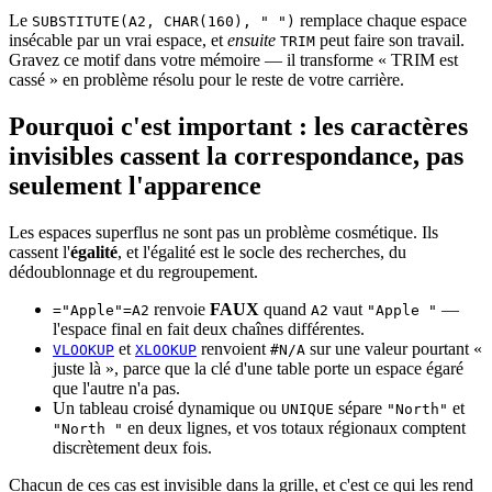
Le
remplace chaque espace
SUBSTITUTE(A2, CHAR(160), " ")
insécable par un vrai espace, et
ensuite
peut faire son travail.
TRIM
Gravez ce motif dans votre mémoire — il transforme « TRIM est
cassé » en problème résolu pour le reste de votre carrière.
Pourquoi c'est important : les caractères
invisibles cassent la correspondance, pas
seulement l'apparence
Les espaces superflus ne sont pas un problème cosmétique. Ils
cassent l'
égalité
, et l'égalité est le socle des recherches, du
dédoublonnage et du regroupement.
renvoie
FAUX
quand
vaut
—
="Apple"=A2
A2
"Apple "
l'espace final en fait deux chaînes différentes.
et
renvoient
sur une valeur pourtant «
VLOOKUP
XLOOKUP
#N/A
juste là », parce que la clé d'une table porte un espace égaré
que l'autre n'a pas.
Un tableau croisé dynamique ou
sépare
et
UNIQUE
"North"
en deux lignes, et vos totaux régionaux comptent
"North "
discrètement deux fois.
Chacun de ces cas est invisible dans la grille, et c'est ce qui les rend