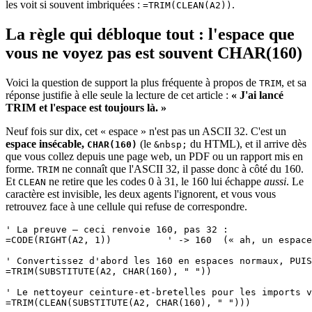
les voit si souvent imbriquées :
.
=TRIM(CLEAN(A2))
La règle qui débloque tout : l'espace que
vous ne voyez pas est souvent CHAR(160)
Voici la question de support la plus fréquente à propos de
, et sa
TRIM
réponse justifie à elle seule la lecture de cet article :
« J'ai lancé
TRIM et l'espace est toujours là. »
Neuf fois sur dix, cet « espace » n'est pas un ASCII 32. C'est un
espace insécable,
(le
du HTML), et il arrive dès
CHAR(160)
&nbsp;
que vous collez depuis une page web, un PDF ou un rapport mis en
forme.
ne connaît que l'ASCII 32, il passe donc à côté du 160.
TRIM
Et
ne retire que les codes 0 à 31, le 160 lui échappe
aussi
. Le
CLEAN
caractère est invisible, les deux agents l'ignorent, et vous vous
retrouvez face à une cellule qui refuse de correspondre.
' La preuve — ceci renvoie 160, pas 32 :

=CODE(RIGHT(A2, 1))          ' -> 160  (« ah, un espace
' Convertissez d'abord les 160 en espaces normaux, PUIS
=TRIM(SUBSTITUTE(A2, CHAR(160), " "))

' Le nettoyeur ceinture-et-bretelles pour les imports v