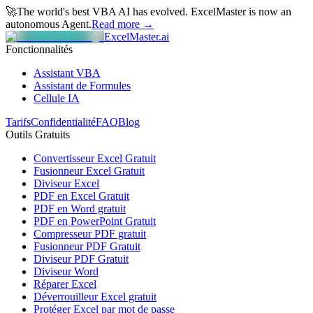
🚀
The world's best VBA AI has evolved.
ExcelMaster is now an
autonomous Agent.
Read more →
ExcelMaster.ai
Fonctionnalités
Assistant VBA
Assistant de Formules
Cellule IA
Tarifs
Confidentialité
FAQ
Blog
Outils Gratuits
Convertisseur Excel Gratuit
Fusionneur Excel Gratuit
Diviseur Excel
PDF en Excel Gratuit
PDF en Word gratuit
PDF en PowerPoint Gratuit
Compresseur PDF gratuit
Fusionneur PDF Gratuit
Diviseur PDF Gratuit
Diviseur Word
Réparer Excel
Déverrouilleur Excel gratuit
Protéger Excel par mot de passe