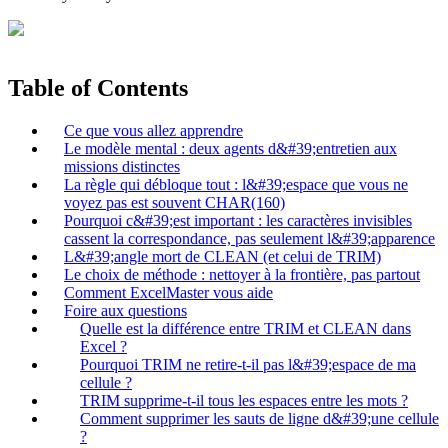
Table of Contents
Ce que vous allez apprendre
Le modèle mental : deux agents d&#39;entretien aux
missions distinctes
La règle qui débloque tout : l&#39;espace que vous ne
voyez pas est souvent CHAR(160)
Pourquoi c&#39;est important : les caractères invisibles
cassent la correspondance, pas seulement l&#39;apparence
L&#39;angle mort de CLEAN (et celui de TRIM)
Le choix de méthode : nettoyer à la frontière, pas partout
Comment ExcelMaster vous aide
Foire aux questions
Quelle est la différence entre TRIM et CLEAN dans
Excel ?
Pourquoi TRIM ne retire-t-il pas l&#39;espace de ma
cellule ?
TRIM supprime-t-il tous les espaces entre les mots ?
Comment supprimer les sauts de ligne d&#39;une cellule
?