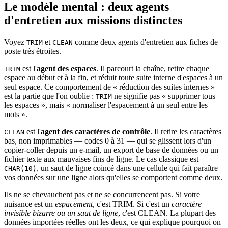
Le modèle mental : deux agents
d'entretien aux missions distinctes
Voyez
et
comme deux agents d'entretien aux fiches de
TRIM
CLEAN
poste très étroites.
est l'
agent des espaces
. Il parcourt la chaîne, retire chaque
TRIM
espace au début et à la fin, et réduit toute suite interne d'espaces à un
seul espace. Ce comportement de « réduction des suites internes »
est la partie que l'on oublie :
ne signifie pas « supprimer tous
TRIM
les espaces », mais « normaliser l'espacement à un seul entre les
mots ».
est l'
agent des caractères de contrôle
. Il retire les caractères
CLEAN
bas, non imprimables — codes 0 à 31 — qui se glissent lors d'un
copier-coller depuis un e-mail, un export de base de données ou un
fichier texte aux mauvaises fins de ligne. Le cas classique est
, un saut de ligne coincé dans une cellule qui fait paraître
CHAR(10)
vos données sur une ligne alors qu'elles se comportent comme deux.
Ils ne se chevauchent pas et ne se concurrencent pas. Si votre
nuisance est un
espacement
, c'est TRIM. Si c'est un
caractère
invisible bizarre ou un saut de ligne
, c'est CLEAN. La plupart des
données importées réelles ont les deux, ce qui explique pourquoi on