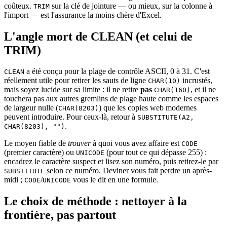
coûteux.
sur la clé de jointure — ou mieux, sur la colonne à
TRIM
l'import — est l'assurance la moins chère d'Excel.
L'angle mort de CLEAN (et celui de
TRIM)
a été conçu pour la plage de contrôle ASCII, 0 à 31. C'est
CLEAN
réellement utile pour retirer les sauts de ligne
incrustés,
CHAR(10)
mais soyez lucide sur sa limite : il ne retire
pas
, et il ne
CHAR(160)
touchera pas aux autres gremlins de plage haute comme les espaces
de largeur nulle (
) que les copies web modernes
CHAR(8203)
peuvent introduire. Pour ceux-là, retour à
SUBSTITUTE(A2,
.
CHAR(8203), "")
Le moyen fiable de
trouver
à quoi vous avez affaire est
CODE
(premier caractère) ou
(pour tout ce qui dépasse 255) :
UNICODE
encadrez le caractère suspect et lisez son numéro, puis retirez-le par
selon ce numéro. Deviner vous fait perdre un après-
SUBSTITUTE
midi ;
/
vous le dit en une formule.
CODE
UNICODE
Le choix de méthode : nettoyer à la
frontière, pas partout