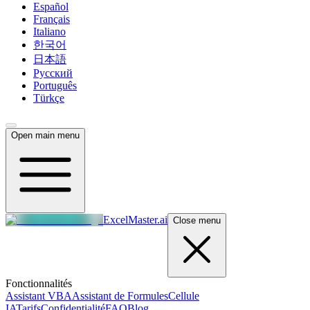
Español
Français
Italiano
한국어
日本語
Русский
Português
Türkçe
Open main menu
ExcelMaster.ai
Close menu
Fonctionnalités
Assistant VBA
Assistant de Formules
Cellule
IA
Tarifs
Confidentialité
FAQ
Blog