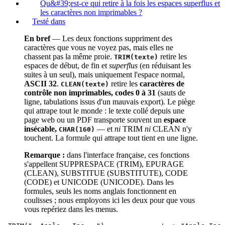
Qu&#39;est-ce qui retire à la fois les espaces superflus et
les caractères non imprimables ?
Testé dans
En bref
— Les deux fonctions suppriment des
caractères que vous ne voyez pas, mais elles ne
chassent pas la même proie.
retire les
TRIM(texte)
espaces de début, de fin et
superflus
(en réduisant les
suites à un seul), mais uniquement l'espace normal,
ASCII 32
.
retire les
caractères de
CLEAN(texte)
contrôle non imprimables, codes 0 à 31
(sauts de
ligne, tabulations issus d'un mauvais export). Le piège
qui attrape tout le monde : le texte collé depuis une
page web ou un PDF transporte souvent un
espace
insécable,
— et
ni
TRIM
ni
CLEAN n'y
CHAR(160)
touchent. La formule qui attrape tout tient en une ligne.
Remarque :
dans l'interface française, ces fonctions
s'appellent SUPPRESPACE (TRIM), EPURAGE
(CLEAN), SUBSTITUE (SUBSTITUTE), CODE
(CODE) et UNICODE (UNICODE). Dans les
formules, seuls les noms anglais fonctionnent en
coulisses ; nous employons ici les deux pour que vous
vous repériez dans les menus.