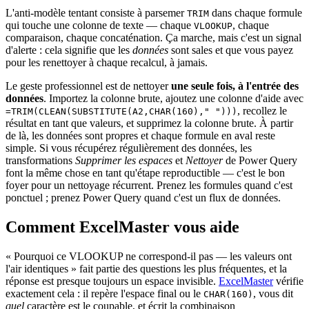
L'anti-modèle tentant consiste à parsemer
dans chaque formule
TRIM
qui touche une colonne de texte — chaque
, chaque
VLOOKUP
comparaison, chaque concaténation. Ça marche, mais c'est un signal
d'alerte : cela signifie que les
données
sont sales et que vous payez
pour les renettoyer à chaque recalcul, à jamais.
Le geste professionnel est de nettoyer
une seule fois, à l'entrée des
données
. Importez la colonne brute, ajoutez une colonne d'aide avec
, recollez le
=TRIM(CLEAN(SUBSTITUTE(A2,CHAR(160)," ")))
résultat en tant que valeurs, et supprimez la colonne brute. À partir
de là, les données sont propres et chaque formule en aval reste
simple. Si vous récupérez régulièrement des données, les
transformations
Supprimer les espaces
et
Nettoyer
de Power Query
font la même chose en tant qu'étape reproductible — c'est le bon
foyer pour un nettoyage récurrent. Prenez les formules quand c'est
ponctuel ; prenez Power Query quand c'est un flux de données.
Comment ExcelMaster vous aide
« Pourquoi ce VLOOKUP ne correspond-il pas — les valeurs ont
l'air identiques » fait partie des questions les plus fréquentes, et la
réponse est presque toujours un espace invisible.
ExcelMaster
vérifie
exactement cela : il repère l'espace final ou le
, vous dit
CHAR(160)
quel
caractère est le coupable, et écrit la combinaison