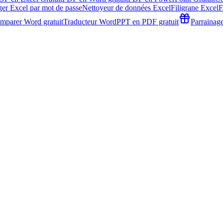
ger Excel par mot de passe
Nettoyeur de données Excel
Filigrane Excel
F
mparer Word gratuit
Traducteur Word
PPT en PDF gratuit
Parrainag