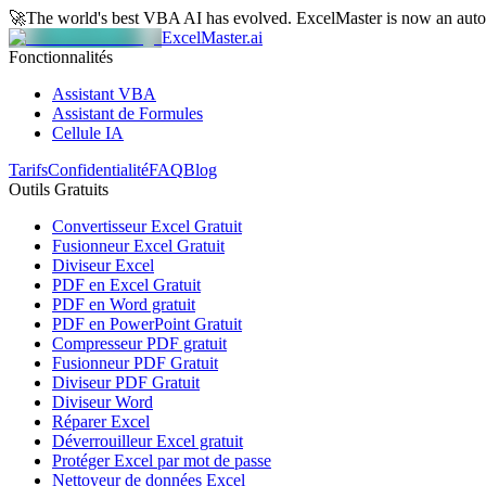
🚀
The world's best VBA AI has evolved.
ExcelMaster is now an aut
ExcelMaster.ai
Fonctionnalités
Assistant VBA
Assistant de Formules
Cellule IA
Tarifs
Confidentialité
FAQ
Blog
Outils Gratuits
Convertisseur Excel Gratuit
Fusionneur Excel Gratuit
Diviseur Excel
PDF en Excel Gratuit
PDF en Word gratuit
PDF en PowerPoint Gratuit
Compresseur PDF gratuit
Fusionneur PDF Gratuit
Diviseur PDF Gratuit
Diviseur Word
Réparer Excel
Déverrouilleur Excel gratuit
Protéger Excel par mot de passe
Nettoyeur de données Excel