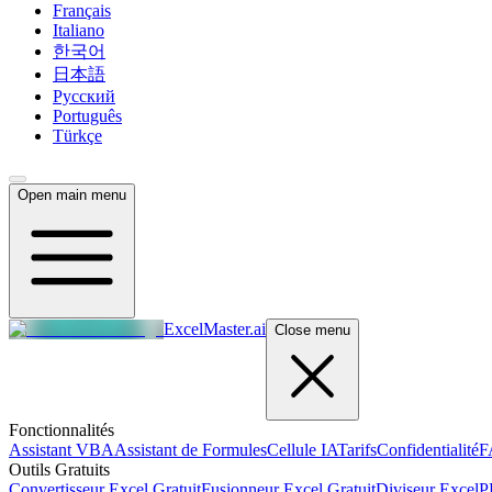
Français
Italiano
한국어
日本語
Русский
Português
Türkçe
Open main menu
ExcelMaster.ai
Close menu
Fonctionnalités
Assistant VBA
Assistant de Formules
Cellule IA
Tarifs
Confidentialité
F
Outils Gratuits
Convertisseur Excel Gratuit
Fusionneur Excel Gratuit
Diviseur Excel
P