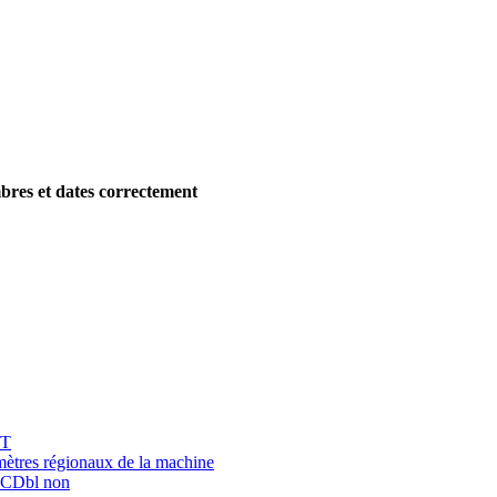
res et dates correctement
ST
amètres régionaux de la machine
, CDbl non