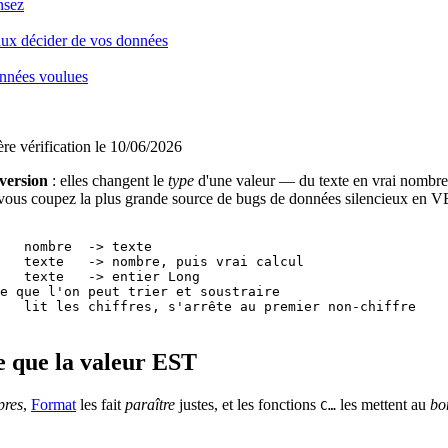
nsez
naux décider de vos données
nnées voulues
re vérification le 10/06/2026
version
: elles changent le
type
d'une valeur — du texte en vrai nombre, 
et vous coupez la plus grande source de bugs de données silencieux en 
   nombre  -> texte

   texte   -> nombre, puis vrai calcul

   texte   -> entier Long

e que l'on peut trier et soustraire

   lit les chiffres, s'arrête au premier non-chiffre

e que la valeur EST
pres
,
Format
les fait
paraître
justes, et les fonctions
les mettent au
bo
C…