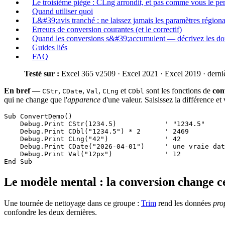
Le troisième piège : CLng arrondit, et pas comme vous le pe
Quand utiliser quoi
L&#39;avis tranché : ne laissez jamais les paramètres régio
Erreurs de conversion courantes (et le correctif)
Quand les conversions s&#39;accumulent — décrivez les do
Guides liés
FAQ
Testé sur :
Excel 365 v2509 · Excel 2021 · Excel 2019 · derniè
En bref
—
,
,
,
et
sont les fonctions de
con
CStr
CDate
Val
CLng
CDbl
qui ne change que l'
apparence
d'une valeur. Saisissez la différence 
Sub ConvertDemo()

    Debug.Print CStr(1234.5)            ' "1234.5"     
    Debug.Print CDbl("1234.5") * 2      ' 2469         
    Debug.Print CLng("42")              ' 42           
    Debug.Print CDate("2026-04-01")     ' une vraie dat
    Debug.Print Val("12px")             ' 12           
Le modèle mental : la conversion change c
Une tournée de nettoyage dans ce groupe :
Trim
rend les données
pro
confondre les deux dernières.