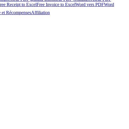
ree Receipt to Excel
Free Invoice to Excel
Word vers PDF
Word
e et Récompenses
Affiliation