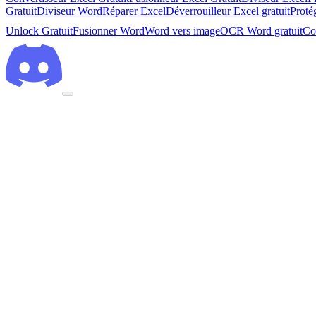
Gratuit
Diviseur Word
Réparer Excel
Déverrouilleur Excel gratuit
Proté
Unlock Gratuit
Fusionner Word
Word vers image
OCR Word gratuit
Co