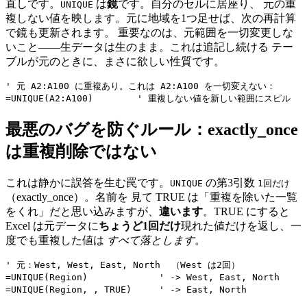
直しです。
は
鏡
です。自分のセルに居座り、 元の重
UNIQUE
複しない値を映します。元に地域を1つ足せば、次の再計算
で鏡も更新されます。 重要なのは、元範囲を一切変更しな
いこと——生データは生のまま。これは追記し続ける テー
ブルが元のときに、まさに欲しい性質です。
' 元 A2:A100 に重複あり。これは A2:A100 を一切変えない：

最悪のバグを防ぐルール：exactly_once
は重複削除ではない
これは静かに誤答を生む罠です。
の第3引数
UNIQUE
1回だけ
（exactly_once）。名前を 見て TRUE は「重複を除いた一覧
をくれ」だと思い込みますが、
違います
。TRUE にすると
Excel は元データに
ちょうど1回だけ
現れた値だけを返し、一
度でも重複した値は
すべて落とします
。
' 元：West, West, East, North  （West は2回）

=UNIQUE(Region)             ' -> West, East, North 