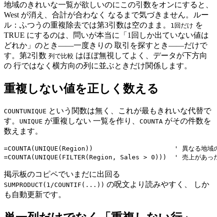
地域のきれいな一覧が欲しいのにこの引数をオンにすると、
West が消え、合計が合わなく なるまで気づきません。ルー
ル：ふつうの重複除去では第3引数は空のまま。
を
1回だけ
TRUE にするのは、問いが本当に「1回しか出ていない値は
どれか」のとき——一度きりの 取引を探すとき——だけで
す。第2引数
はほぼ無視してよく、データが下方向
列で比較
の 行ではなく横方向の列に並ぶときだけ関係します。
重複しない値を正しく数える
という関数は無く、これが最もきれいな代替で
COUNTUNIQUE
す。
が重複しない 一覧を作り、
がその件数を
UNIQUE
COUNTA
数えます。
=COUNTA(UNIQUE(Region))                     ' 異なる地域
掲示板のコピペでいまだに出回る
の呪文より読みやすく、 しか
SUMPRODUCT(1/COUNTIF(...))
も自動更新です。