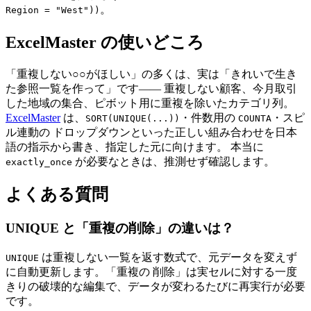
。
Region = "West"))
ExcelMaster の使いどころ
「重複しない○○がほしい」の多くは、実は「きれいで生き
た参照一覧を作って」です—— 重複しない顧客、今月取引
した地域の集合、ピボット用に重複を除いたカテゴリ列。
ExcelMaster
は、
・件数用の
・スピ
SORT(UNIQUE(...))
COUNTA
ル連動の ドロップダウンといった正しい組み合わせを日本
語の指示から書き、指定した元に向けます。 本当に
が必要なときは、推測せず確認します。
exactly_once
よくある質問
UNIQUE と「重複の削除」の違いは？
は重複しない一覧を返す数式で、元データを変えず
UNIQUE
に自動更新します。「重複の 削除」は実セルに対する一度
きりの破壊的な編集で、データが変わるたびに再実行が必要
です。