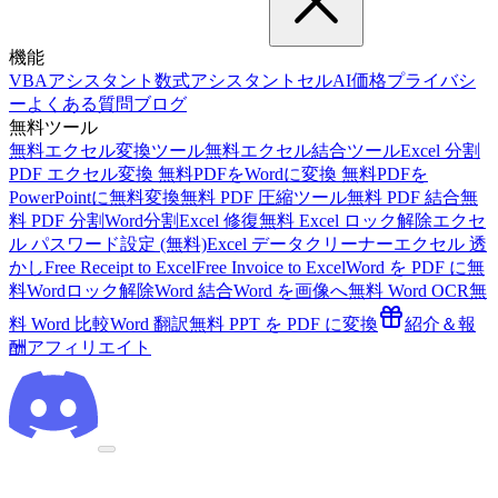
機能
VBAアシスタント
数式アシスタント
セルAI
価格
プライバシ
ー
よくある質問
ブログ
無料ツール
無料エクセル変換ツール
無料エクセル結合ツール
Excel 分割
PDF エクセル変換 無料
PDFをWordに変換 無料
PDFを
PowerPointに無料変換
無料 PDF 圧縮ツール
無料 PDF 結合
無
料 PDF 分割
Word分割
Excel 修復
無料 Excel ロック解除
エクセ
ル パスワード設定 (無料)
Excel データクリーナー
エクセル 透
かし
Free Receipt to Excel
Free Invoice to Excel
Word を PDF に
無
料Wordロック解除
Word 結合
Word を画像へ
無料 Word OCR
無
料 Word 比較
Word 翻訳
無料 PPT を PDF に変換
紹介＆報
酬
アフィリエイト