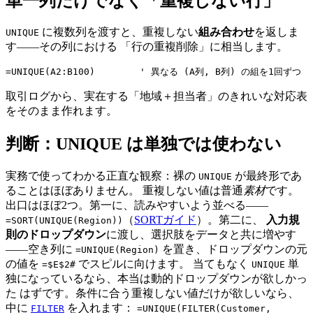
単一列だけでなく「重複しない行」
に複数列を渡すと、重複しない
組み合わせ
を返しま
UNIQUE
す——その列における 「行の重複削除」に相当します。
取引ログから、実在する「地域＋担当者」のきれいな対応表
をそのまま作れます。
判断：UNIQUE は単独では使わない
実務で使ってわかる正直な観察：裸の
が最終形であ
UNIQUE
ることはほぼありません。 重複しない値は普通
素材
です。
出口はほぼ2つ。第一に、読みやすいよう並べる——
（
SORTガイド
）。第二に、
入力規
=SORT(UNIQUE(Region))
則のドロップダウン
に渡し、選択肢をデータと共に増やす
——空き列に
を置き、ドロップダウンの元
=UNIQUE(Region)
の値を
でスピルに向けます。 当てもなく
単
=$E$2#
UNIQUE
独になっているなら、本当は動的ドロップダウンが欲しかっ
た はずです。条件に合う重複しない値だけが欲しいなら、
中に
を入れます：
FILTER
=UNIQUE(FILTER(Customer,