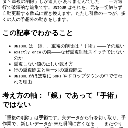
タ > 重複の削除」しか道具が ありませんでした——一方通
行で破壊的な編集です。
はそれを、元を一切触らず
UNIQUE
自動更新する数式に置き換えます。ただし引数の一つが、多
くの人の予想外の動きをします。
この記事でわかること
は「鏡」、重複の削除は「手術」——その違い
UNIQUE
の罠——なぜ重複削除スイッチではない
exactly_once
のか
重複しない値の正しい数え方
行の重複除去と単一列の重複除去
がほぼ常に
やドロップダウンの中で使わ
UNIQUE
SORT
れる理由
考え方の軸：「鏡」であって「手術」
ではない
「重複の削除」は
手術
です。実データから行を切り取り、手
作業で、新しいデータが 来た瞬間に古くなる——またやり