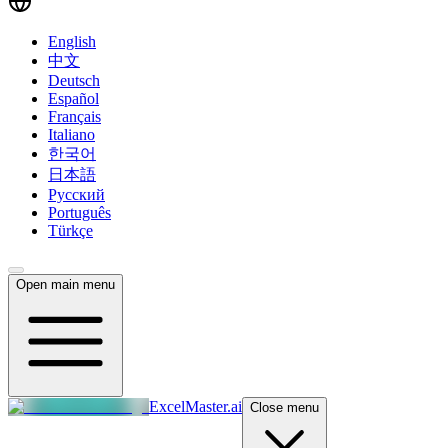
English
中文
Deutsch
Español
Français
Italiano
한국어
日本語
Русский
Português
Türkçe
Open main menu
ExcelMaster.ai
Close menu