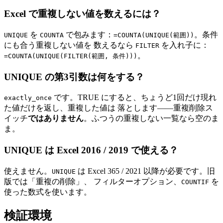
Excel で重複しない値を数えるには？
を
で包みます：
。条件
UNIQUE
COUNTA
=COUNTA(UNIQUE(範囲))
にも合う重複しない値を 数えるなら
を入れ子に：
FILTER
。
=COUNTA(UNIQUE(FILTER(範囲, 条件)))
UNIQUE の第3引数は何をする？
です。TRUE にすると、ちょうど1回だけ現れ
exactly_once
た値だけを返し、重複した値は 落とします——重複削除ス
イッチ
ではありません
。ふつうの重複しない一覧なら空のま
ま。
UNIQUE は Excel 2016 / 2019 で使える？
使えません。
は Excel 365 / 2021 以降が必要です。旧
UNIQUE
版では「重複の削除」、 フィルターオプション、
を
COUNTIF
使った数式を使います。
検証環境