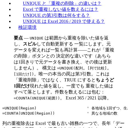
UNIQUE と「重複の削除」の違いは？
Excel で重複しない値を数えるには？
UNIQUE の第3引数は何をする？
UNIQUE は Excel 2016 / 2019 で使える？
検証環境
要点
—
は範囲から重複を除いた値を返
UNIQUE
し、
スピル
して自動更新する 一覧にします。元
データを変えれば一覧も再計算——これが「重複
の削除」ボタンとの 決定的な違いです（あちら
は1回きりで元データを書き換え、その後は更新
しません）。 構文は
=UNIQUE(配列, [列で比較],
。唯一の本当の罠は第3引数。これは
[1回だけ])
「重複削除」ではなく、TRUE にすると
ちょうど
1回だけ
現れた値を返し、一度でも 重複した値は
すべて落とします。件数を数えるには包む：
。 Excel 365 / 2021 以降。
=COUNTA(UNIQUE(範囲))
=UNIQUE(Region)                      ' 各地域を1回ずつ、
列の重複除去は Excel で最も古い雑務の一つで、長年「デー