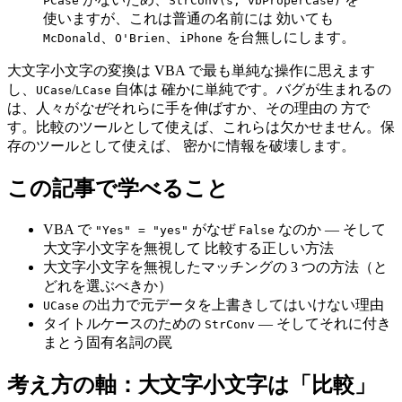
PCase
StrConv(s, vbProperCase)
使いますが、これは普通の名前には 効いても
、
、
を台無しにします。
McDonald
O'Brien
iPhone
大文字小文字の変換は VBA で最も単純な操作に思えます
し、
/
自体は 確かに単純です。バグが生まれるの
UCase
LCase
は、人々が
なぜ
それらに手を伸ばすか、その理由の 方で
す。比較のツールとして使えば、これらは欠かせません。保
存のツールとして使えば、 密かに情報を破壊します。
この記事で学べること
VBA で
がなぜ
なのか — そして
"Yes" = "yes"
False
大文字小文字を無視して 比較する正しい方法
大文字小文字を無視したマッチングの 3 つの方法（と
どれを選ぶべきか）
の出力で元データを上書きしてはいけない理由
UCase
タイトルケースのための
— そしてそれに付き
StrConv
まとう固有名詞の罠
考え方の軸：大文字小文字は「比較」