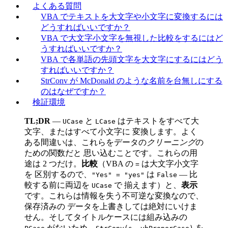
よくある質問
VBA でテキストを大文字や小文字に変換するには
どうすればいいですか？
VBA で大文字小文字を無視した比較をするにはど
うすればいいですか？
VBA で各単語の先頭文字を大文字にするにはどう
すればいいですか？
StrConv が McDonald のような名前を台無しにする
のはなぜですか？
検証環境
TL;DR
—
と
はテキストをすべて大
UCase
LCase
文字、またはすべて小文字に 変換します。よく
ある間違いは、これらをデータの
クリーニング
の
ための関数だと 思い込むことです。これらの用
途は 2 つだけ。
比較
（VBA の
は大文字小文字
=
を 区別するので、
は
— 比
"Yes" = "yes"
False
較する前に両辺を
で 揃えます）と、
表示
UCase
です。これらは情報を失う不可逆な変換なので、
保存済みの データを上書きしては絶対にいけま
せん。そしてタイトルケースには組み込みの
がないため、
を