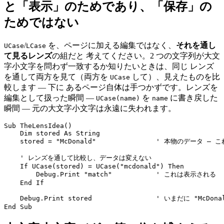
と「表示」のためであり、「保存」の
ためではない
/
を、ページに加える編集ではなく、
それを通し
UCase
LCase
て見るレンズ
の組だと 考えてください。2 つの文字列が大文
字小文字を問わず一致するか知りたいときは、同じ レンズ
を通して両方を見て（両方を
して）、見えたものを比
UCase
較します — 下に あるページ自体は手つかずです。レンズを
編集として扱った瞬間 —
を
に書き戻した
UCase(name)
name
瞬間 — 元の大文字小文字は永遠に失われます。
Sub TheLensIdea()

    Dim stored As String

    stored = "McDonald"               ' 本物のデータ — 
    ' レンズを通して比較し、データは変えない

    If UCase(stored) = UCase("mcdonald") Then

        Debug.Print "match"           ' これは表示される

    End If

    Debug.Print stored                ' いまだに "McDon