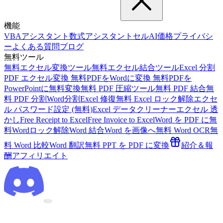
機能
VBAアシスタント
数式アシスタント
セルAI
価格
プライバシ
ー
よくある質問
ブログ
無料ツール
無料エクセル変換ツール
無料エクセル結合ツール
Excel 分割
PDF エクセル変換 無料
PDFをWordに変換 無料
PDFを
PowerPointに無料変換
無料 PDF 圧縮ツール
無料 PDF 結合
無
料 PDF 分割
Word分割
Excel 修復
無料 Excel ロック解除
エクセ
ル パスワード設定 (無料)
Excel データクリーナー
エクセル 透
かし
Free Receipt to Excel
Free Invoice to Excel
Word を PDF に
無
料Wordロック解除
Word 結合
Word を画像へ
無料 Word OCR
無
料 Word 比較
Word 翻訳
無料 PPT を PDF に変換
紹介＆報
酬
アフィリエイト