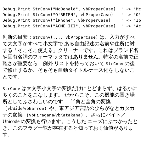
Debug.Print StrConv("McDonald", vbProperCase)  ' -> "M
Debug.Print StrConv("O'BRIEN", vbProperCase)   ' -> "O
Debug.Print StrConv("iPhone", vbProperCase)    ' -> "I
判断の目安：
は、入力がすべ
StrConv(..., vbProperCase)
て大文字かすべて小文字で ある自由記述の名前や住所に対
する「そこそこ使える」クリーナーです。これはブランド名
や固有名詞のフォーマッタでは
ありません
。特定の名前で正
確さが重要なら、例外 リストを持っておいて
の後
StrConv
で修正するか、そもそも自動タイトルケース化を しないこ
とです。
は大文字小文字の変換だけにとどまらず、はるかに
StrConv
多くのことをこなします。 だからこそ、この機能の置き場
所としてふさわしいのです — 半角と全角の変換
（
/
）や、東アジア言語のひらがなとカタカ
vbWide
vbNarrow
ナの変換 （
/
）、さらにバイト／
vbHiragana
vbKatakana
Unicode の変換も行います。こうした ニーズにぶつかったと
き、このフラグ一覧が存在すると知っておく価値がありま
す。