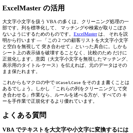
ExcelMaster の活用
大文字小文字を扱う VBA の多くは、クリーニング処理の一
部です。列を標準化して、 マッチングや検索が取りこぼさ
ないようにするためのものです。
ExcelMaster
は、 それを説
明から行います — 「この 2 つの顧客リストを大文字小文字
と空白を無視して 突き合わせて」といった具合に。しかも
シート上の表示値を破壊することなく、比較のため だけに
正規化します。意図（大文字小文字を無視したマッチング、
表示用のタイトル ケース）を伝えれば、元のデータはその
まま保たれます。
これからもマクロの中で
/
をそのまま書くことは
UCase
LCase
あるでしょう。しかし 「これらの列をクリーニングして突
き合わせる」作業なら、ルールを述べる方が、すべての キ
ーを手作業で正規化するより優れています。
よくある質問
VBA でテキストを大文字や小文字に変換するには