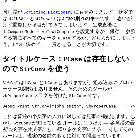
同じ罠が
にも噛みつきます。既定で
Scripting.Dictionary
は
と
は
2 つの別々のキー
です — 思いが
d("USA")
d("usa")
けず重複した項目が できてしまいます。生成直後に
を設定するか、保存・ 参照
d.CompareMode = vbTextCompare
する前にすべてのキーを
するか、どちらかにしましょ
UCase
う。1 つに決めて、 一貫させることが大切です。
タイトルケース：
は存在しない
PCase
ので
を使う
StrConv
VBA には
と
はありますが、組み込みのプロパ
UCase
LCase
ーケース関数は
ありません
。そのためのツールが、
フラグを付けた
です。
vbProperCase
StrConv
これは普通の小文字の入力に対しては見事に機能します。し
かし
が知っている ルールは 1 つだけ —
各単語の最
StrConv
初の文字を大文字にし、残りを小文字にする
— そしてその
ルールは、現実の名前の多くに対して間違っています。