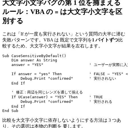
大文字小文字バグの第 1 位を捕まえる
ルール：VBA の
は大文字小文字を区
=
別する
これは「If が一度も実行されない」という質問の大半に潜む
失敗パターンです。VBA は 既定で文字列を
1 バイトずつ
比
較するため、大文字小文字が結果を左右します。
Sub CaseSensitiveByDefault()

    Dim answer As String

    answer = "YES"                    ' ユーザーが実際に
    If answer = "yes" Then            ' FALSE — "YES" <
        Debug.Print "confirmed"       ' 実行されない

    End If

    ' 修正：両辺を同じレンズを通して揃える

    If UCase(answer) = "YES" Then     ' TRUE

        Debug.Print "confirmed"       ' 実行される

    End If

比較を大文字小文字に依存しないようにする方法は 3 つあ
り、その選択は本物の判断を 要します。