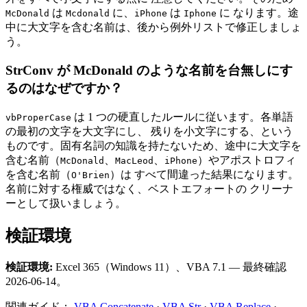
は
に、
は
に なります。途
McDonald
Mcdonald
iPhone
Iphone
中に大文字を含む名前は、後から例外リストで修正しましょ
う。
StrConv が McDonald のような名前を台無しにす
るのはなぜですか？
は 1 つの硬直したルールに従います。各単語
vbProperCase
の最初の文字を大文字にし、 残りを小文字にする、という
ものです。固有名詞の知識を持たないため、途中に大文字を
含む名前（
、
、
）やアポストロフィ
McDonald
MacLeod
iPhone
を含む名前（
）は すべて間違った結果になります。
O'Brien
名前に対する権威ではなく、ベストエフォートの クリーナ
ーとして扱いましょう。
検証環境
検証環境:
Excel 365（Windows 11）、VBA 7.1 — 最終確認
2026-06-14。
関連ガイド：
VBA Concatenate
·
VBA Str
·
VBA Replace
·