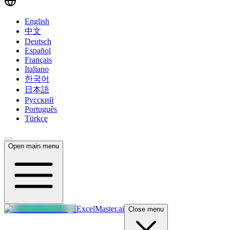
English
中文
Deutsch
Español
Français
Italiano
한국어
日本語
Русский
Português
Türkçe
Open main menu
ExcelMaster.ai
Close menu