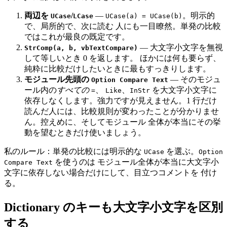
両辺を
/
—
。明示的
UCase
LCase
UCase(a) = UCase(b)
で、局所的で、次に読む 人にも一目瞭然。単発の比較
ではこれが最良の既定です。
— 大文字小文字を無視
StrComp(a, b, vbTextCompare)
して等しいとき 0 を返します。 ほかには何も要らず、
純粋に比較だけしたいときに最もすっきりします。
モジュール先頭の
— そのモジュ
Option Compare Text
ール内の
すべての
、
、
を大文字小文字に
=
Like
InStr
依存しなくします。強力ですが見えません。1 行だけ
読んだ人には、比較規則が変わったことが分かりませ
ん。控えめに、そしてモジュール 全体が本当にその挙
動を望むときだけ使いましょう。
私のルール：単発の比較には明示的な
を選ぶ。
UCase
Option
を使うのは モジュール全体が本当に大文字小
Compare Text
文字に依存しない場合だけにして、目立つコメントを 付け
る。
Dictionary のキーも大文字小文字を区別
する