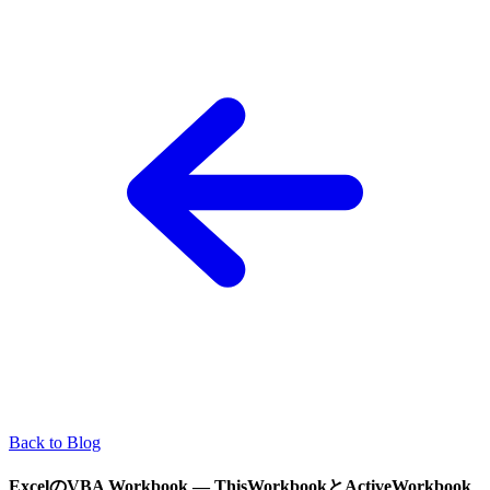
Back to Blog
ExcelのVBA Workbook — ThisWorkbookとActiveWorkbook