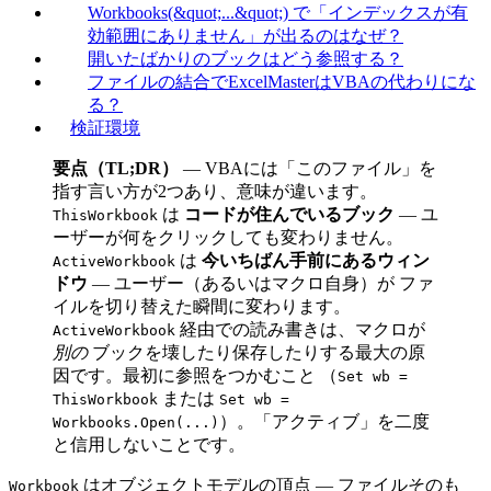
Workbooks(&quot;...&quot;) で「インデックスが有
効範囲にありません」が出るのはなぜ？
開いたばかりのブックはどう参照する？
ファイルの結合でExcelMasterはVBAの代わりにな
る？
検証環境
要点（TL;DR）
— VBAには「このファイル」を
指す言い方が2つあり、意味が違います。
は
コードが住んでいるブック
— ユ
ThisWorkbook
ーザーが何をクリックしても変わりません。
は
今いちばん手前にあるウィン
ActiveWorkbook
ドウ
— ユーザー（あるいはマクロ自身）が ファ
イルを切り替えた瞬間に変わります。
経由での読み書きは、マクロが
ActiveWorkbook
別の
ブックを壊したり保存したりする最大の原
因です。最初に参照をつかむこと （
Set wb =
または
ThisWorkbook
Set wb =
）。「アクティブ」を二度
Workbooks.Open(...)
と信用しないことです。
はオブジェクトモデルの頂点 — ファイルそのも
Workbook