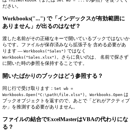
ThisWorkbook
Set wb = ...
ださい。
Workbooks("...") で「インデックスが有効範囲に
ありません」が出るのはなぜ？
渡した名前がその正確なキーで開いているブックではないか
らです。ファイルが保存済みなら拡張子を 含める必要があ
ります —
ではなく
Workbooks("Sales")
。さらに良いのは、 名前で探さず
Workbooks("Sales.xlsx")
に開いた時の参照を保持することです。
開いたばかりのブックはどう参照する？
同じ行で受け取ります：
Set wb =
。
は
Workbooks.Open("C:\path\file.xlsx")
Workbooks.Open
ブックオブジェクトを返すので、あとで「どれがアクティブ
か」を推測する必要がありません。
ファイルの結合でExcelMasterはVBAの代わりにな
る？