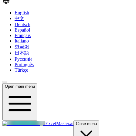
English
中文
Deutsch
Español
Français
Italiano
한국어
日本語
Русский
Português
Türkçe
Open main menu
ExcelMaster.ai
Close menu