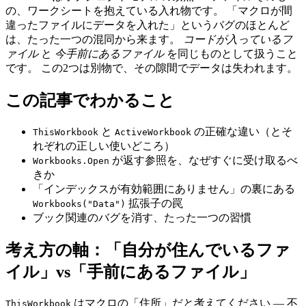
の、ワークシートを抱えている入れ物です。 「マクロが間
違ったファイルにデータを入れた」というバグのほとんど
は、たった一つの混同から来ます。
コードが入っているフ
ァイル
と
今手前にあるファイル
を同じものとして扱うこと
です。 この2つは別物で、その隙間でデータは失われます。
この記事でわかること
と
の正確な違い（とそ
ThisWorkbook
ActiveWorkbook
れぞれの正しい使いどころ）
が返す参照を、なぜすぐに受け取るべ
Workbooks.Open
きか
「インデックスが有効範囲にありません」の裏にある
拡張子の罠
Workbooks("Data")
ブック関連のバグを消す、たった一つの習慣
考え方の軸：「自分が住んでいるファ
イル」vs「手前にあるファイル」
はマクロの「住所」だと考えてください — 不
ThisWorkbook