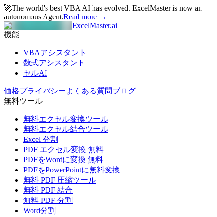
🚀
The world's best VBA AI has evolved.
ExcelMaster is now an
autonomous Agent.
Read more →
ExcelMaster.ai
機能
VBAアシスタント
数式アシスタント
セルAI
価格
プライバシー
よくある質問
ブログ
無料ツール
無料エクセル変換ツール
無料エクセル結合ツール
Excel 分割
PDF エクセル変換 無料
PDFをWordに変換 無料
PDFをPowerPointに無料変換
無料 PDF 圧縮ツール
無料 PDF 結合
無料 PDF 分割
Word分割