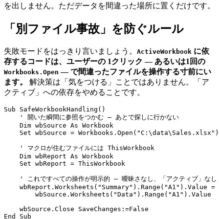
を出しません。ただデータを間違った場所に置くだけです。
「別ファイル事故」を防ぐルール
失敗モードをはっきり言いましょう。
に依
ActiveWorkbook
存するコードは、ユーザーの 1クリック — あるいは1回の
— で間違ったファイルを操作する寸前にい
Workbooks.Open
ます。
解決策は「気をつける」ことではありません。「ア
クティブ」への依存をやめることです。
Sub SafeWorkbookHandling()

    ' 開いた瞬間に参照をつかむ — あとで探しに行かない

    Dim wbSource As Workbook

    Set wbSource = Workbooks.Open("C:\data\Sales.xlsx")

    ' マクロが住むファイルには ThisWorkbook

    Dim wbReport As Workbook

    Set wbReport = ThisWorkbook

    ' これですべての操作が明示的 — 曖昧さなし、「アクティブ」なし

    wbReport.Worksheets("Summary").Range("A1").Value = 
        wbSource.Worksheets("Data").Range("A1").Value

    wbSource.Close SaveChanges:=False
