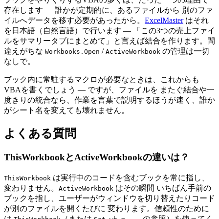
存在します — 誰かが定期的に、あるファイルから 別のファ
イルへデータを移す必要があったから。
ExcelMaster
はそれ
を日本語（自然言語）で行います — 「この3つの売上ファイ
ルをサマリータブにまとめて」と言えば結合を作ります。間
違えがちな
/
の管理は一切
Workbooks.Open
ActiveWorkbook
なしで。
ブック内に常駐するマクロが必要なときは、これからも
VBAを書くでしょう — ですが、ファイルを またぐ結合や一
度きりの統合なら、作業を言葉で説明するほうが速く、誰か
がシート名を変えても壊れません。
よくある質問
ThisWorkbookとActiveWorkbookの違いは？
は実行中のコードを含むブックを常に指し、
ThisWorkbook
変わりません。
はその瞬間 いちばん手前の
ActiveWorkbook
ブックを指し、ユーザーがウィンドウを切り替えたりコード
が別のファイルを開くたびに 変わります。信頼性のために
は
（または
の参照）を使ってく