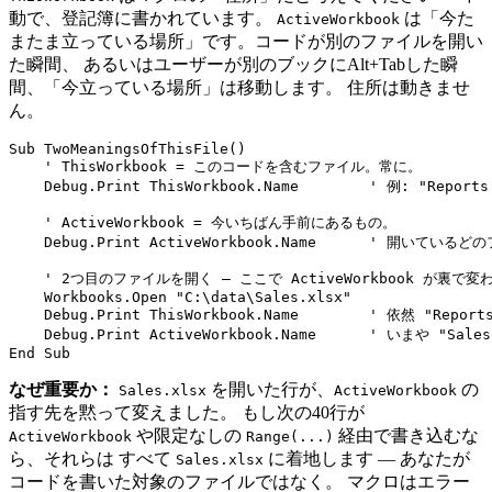
動で、登記簿に書かれています。
は「今た
ActiveWorkbook
またま立っている場所」です。コードが別のファイルを開い
た瞬間、 あるいはユーザーが別のブックにAlt+Tabした瞬
間、「今立っている場所」は移動します。 住所は動きませ
ん。
Sub TwoMeaningsOfThisFile()

    ' ThisWorkbook = このコードを含むファイル。常に。

    Debug.Print ThisWorkbook.Name        ' 例: "Reports.
    ' ActiveWorkbook = 今いちばん手前にあるもの。

    Debug.Print ActiveWorkbook.Name      ' 開いてい
    ' 2つ目のファイルを開く — ここで ActiveWorkbook が裏で変わ
    Workbooks.Open "C:\data\Sales.xlsx"

    Debug.Print ThisWorkbook.Name        ' 依然 "Reports
    Debug.Print ActiveWorkbook.Name      ' いまや "Sale
なぜ重要か：
を開いた行が、
の
Sales.xlsx
ActiveWorkbook
指す先を黙って変えました。 もし次の40行が
や限定なしの
経由で書き込むな
ActiveWorkbook
Range(...)
ら、それらは すべて
に着地します — あなたが
Sales.xlsx
コードを書いた対象のファイルではなく。 マクロはエラー