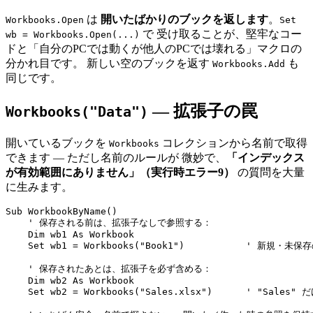
は
開いたばかりのブックを返します
。
Workbooks.Open
Set
で 受け取ることが、堅牢なコー
wb = Workbooks.Open(...)
ドと「自分のPCでは動くが他人のPCでは壊れる」マクロの
分かれ目です。 新しい空のブックを返す
も
Workbooks.Add
同じです。
— 拡張子の罠
Workbooks("Data")
開いているブックを
コレクションから名前で取得
Workbooks
できます — ただし名前のルールが 微妙で、
「インデックス
が有効範囲にありません」（実行時エラー9）
の質問を大量
に生みます。
Sub WorkbookByName()

    ' 保存される前は、拡張子なしで参照する：

    Dim wb1 As Workbook

    Set wb1 = Workbooks("Book1")           ' 新規・未保
    ' 保存されたあとは、拡張子を必ず含める：

    Dim wb2 As Workbook

    Set wb2 = Workbooks("Sales.xlsx")      ' "Sales" 