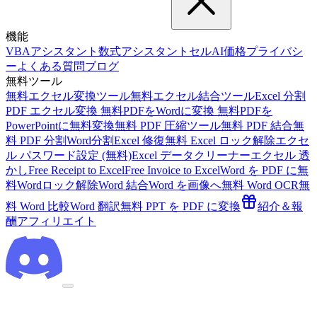
機能
VBAアシスタント
数式アシスタント
セルAI
価格
プライバシ
ー
よくある質問
ブログ
無料ツール
無料エクセル変換ツール
無料エクセル結合ツール
Excel 分割
PDF エクセル変換 無料
PDFをWordに変換 無料
PDFを
PowerPointに無料変換
無料 PDF 圧縮ツール
無料 PDF 結合
無
料 PDF 分割
Word分割
Excel 修復
無料 Excel ロック解除
エクセ
ル パスワード設定 (無料)
Excel データクリーナー
エクセル 透
かし
Free Receipt to Excel
Free Invoice to Excel
Word を PDF に
無
料Wordロック解除
Word 結合
Word を画像へ
無料 Word OCR
無
料 Word 比較
Word 翻訳
無料 PPT を PDF に変換
紹介＆報
酬
アフィリエイト