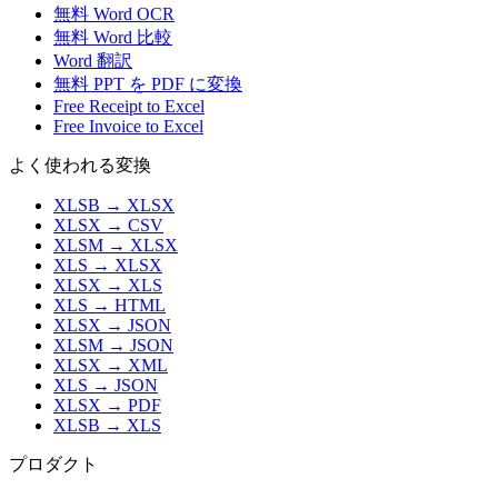
無料 Word OCR
無料 Word 比較
Word 翻訳
無料 PPT を PDF に変換
Free Receipt to Excel
Free Invoice to Excel
よく使われる変換
XLSB
→
XLSX
XLSX
→
CSV
XLSM
→
XLSX
XLS
→
XLSX
XLSX
→
XLS
XLS
→
HTML
XLSX
→
JSON
XLSM
→
JSON
XLSX
→
XML
XLS
→
JSON
XLSX
→
PDF
XLSB
→
XLS
プロダクト