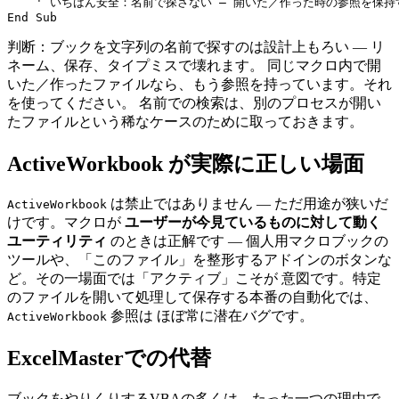
    ' いちばん安全：名前で探さない — 開いた／作った時の参照を保持す
判断：ブックを文字列の名前で探すのは設計上もろい — リ
ネーム、保存、タイプミスで壊れます。 同じマクロ内で開
いた／作ったファイルなら、もう参照を持っています。それ
を使ってください。 名前での検索は、別のプロセスが開い
たファイルという稀なケースのために取っておきます。
ActiveWorkbook が実際に正しい場面
は禁止ではありません — ただ用途が狭いだ
ActiveWorkbook
けです。マクロが
ユーザーが今見ているものに対して動く
ユーティリティ
のときは正解です — 個人用マクロブックの
ツールや、「このファイル」を整形するアドインのボタンな
ど。その一場面では「アクティブ」こそが 意図です。特定
のファイルを開いて処理して保存する本番の自動化では、
参照は ほぼ常に潜在バグです。
ActiveWorkbook
ExcelMasterでの代替
ブックをやりくりするVBAの多くは、たった一つの理由で