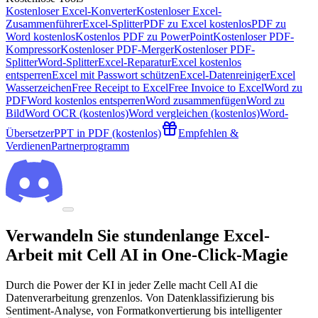
Kostenloser Excel-Konverter
Kostenloser Excel-
Zusammenführer
Excel-Splitter
PDF zu Excel kostenlos
PDF zu
Word kostenlos
Kostenlos PDF zu PowerPoint
Kostenloser PDF-
Kompressor
Kostenloser PDF-Merger
Kostenloser PDF-
Splitter
Word-Splitter
Excel-Reparatur
Excel kostenlos
entsperren
Excel mit Passwort schützen
Excel-Datenreiniger
Excel
Wasserzeichen
Free Receipt to Excel
Free Invoice to Excel
Word zu
PDF
Word kostenlos entsperren
Word zusammenfügen
Word zu
Bild
Word OCR (kostenlos)
Word vergleichen (kostenlos)
Word-
Übersetzer
PPT in PDF (kostenlos)
Empfehlen &
Verdienen
Partnerprogramm
Verwandeln Sie stundenlange Excel-
Arbeit mit Cell AI in One-Click-Magie
Durch die Power der KI in jeder Zelle macht Cell AI die
Datenverarbeitung grenzenlos. Von Datenklassifizierung bis
Sentiment-Analyse, von Formatkonvertierung bis intelligenter