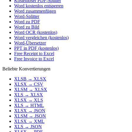
Kostenloser PDF-Splitter
Word kostenlos entsperren
Word zusammenfügen
Word-Splitter
Word zu PDF
Word zu Bild
Word OCR (kostenlos)
Word vergleichen (kostenlos)
Word-Übersetzer
PPT in PDF (kostenlos)
Free Receipt to Excel
Free Invoice to Excel
Beliebte Konvertierungen
XLSB
→
XLSX
XLSX
→
CSV
XLSM
→
XLSX
XLS
→
XLSX
XLSX
→
XLS
XLS
→
HTML
XLSX
→
JSON
XLSM
→
JSON
XLSX
→
XML
XLS
→
JSON
XLSX
→
PDF