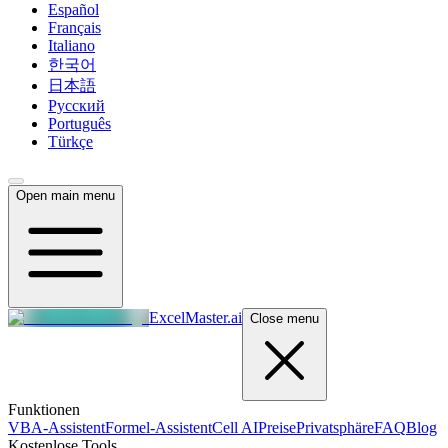
Español
Français
Italiano
한국어
日本語
Русский
Português
Türkçe
Open main menu
ExcelMaster.ai
Close menu
Funktionen
VBA-Assistent
Formel-Assistent
Cell AI
Preise
Privatsphäre
FAQ
Blog
Kostenlose Tools