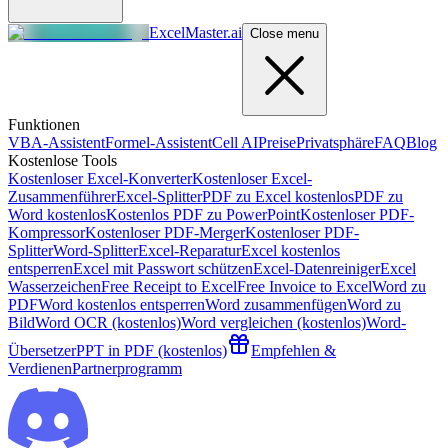
ExcelMaster.ai
Close menu
Funktionen
VBA-Assistent
Formel-Assistent
Cell AI
Preise
Privatsphäre
FAQ
Blog
Kostenlose Tools
Kostenloser Excel-Konverter
Kostenloser Excel-
Zusammenführer
Excel-Splitter
PDF zu Excel kostenlos
PDF zu
Word kostenlos
Kostenlos PDF zu PowerPoint
Kostenloser PDF-
Kompressor
Kostenloser PDF-Merger
Kostenloser PDF-
Splitter
Word-Splitter
Excel-Reparatur
Excel kostenlos
entsperren
Excel mit Passwort schützen
Excel-Datenreiniger
Excel
Wasserzeichen
Free Receipt to Excel
Free Invoice to Excel
Word zu
PDF
Word kostenlos entsperren
Word zusammenfügen
Word zu
Bild
Word OCR (kostenlos)
Word vergleichen (kostenlos)
Word-
Übersetzer
PPT in PDF (kostenlos)
Empfehlen &
Verdienen
Partnerprogramm