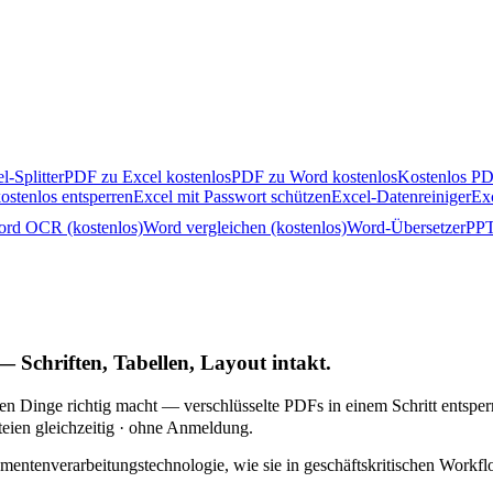
l-Splitter
PDF zu Excel kostenlos
PDF zu Word kostenlos
Kostenlos PD
ostenlos entsperren
Excel mit Passwort schützen
Excel-Datenreiniger
Ex
rd OCR (kostenlos)
Word vergleichen (kostenlos)
Word-Übersetzer
PPT
 Schriften, Tabellen, Layout intakt.
 Dinge richtig macht — verschlüsselte PDFs in einem Schritt entsperre
teien gleichzeitig · ohne Anmeldung.
mentenverarbeitungstechnologie, wie sie in geschäftskritischen Work