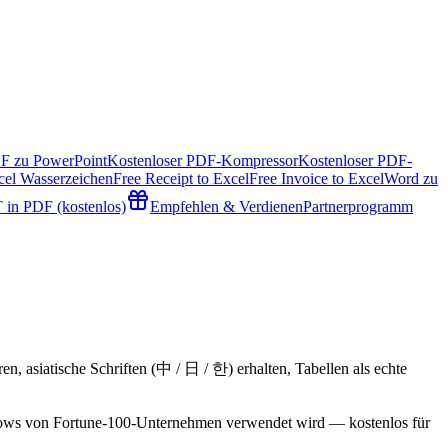
F zu PowerPoint
Kostenloser PDF-Kompressor
Kostenloser PDF-
cel Wasserzeichen
Free Receipt to Excel
Free Invoice to Excel
Word zu
 in PDF (kostenlos)
Empfehlen & Verdienen
Partnerprogramm
n, asiatische Schriften (中 / 日 / 한) erhalten, Tabellen als echte
flows von Fortune-100-Unternehmen verwendet wird — kostenlos für