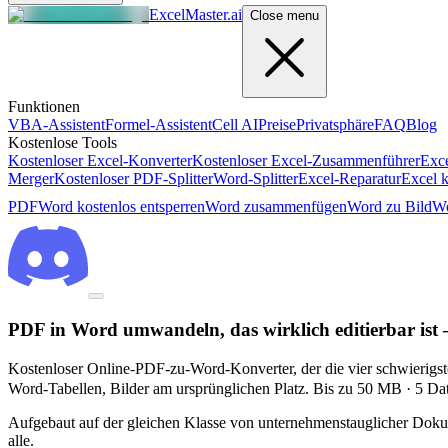
ExcelMaster.ai
Close menu
Funktionen
VBA-Assistent
Formel-Assistent
Cell AI
Preise
Privatsphäre
FAQ
Blog
Kostenlose Tools
Kostenloser Excel-Konverter
Kostenloser Excel-Zusammenführer
Exce
Merger
Kostenloser PDF-Splitter
Word-Splitter
Excel-Reparatur
Excel k
PDF
Word kostenlos entsperren
Word zusammenfügen
Word zu Bild
Wo
PDF in Word umwandeln, das wirklich editierbar ist —
Kostenloser Online-PDF-zu-Word-Konverter, der die vier schwierigsten
Word-Tabellen, Bilder am ursprünglichen Platz. Bis zu 50 MB · 5 Da
Aufgebaut auf der gleichen Klasse von unternehmenstauglicher Doku
alle.