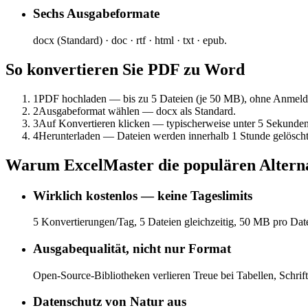
Sechs Ausgabeformate
docx (Standard) · doc · rtf · html · txt · epub.
So konvertieren Sie PDF zu Word
1
PDF hochladen — bis zu 5 Dateien (je 50 MB), ohne Anmeld
2
Ausgabeformat wählen — docx als Standard.
3
Auf Konvertieren klicken — typischerweise unter 5 Sekunden
4
Herunterladen — Dateien werden innerhalb 1 Stunde gelöscht
Warum ExcelMaster die populären Alternat
Wirklich kostenlos — keine Tageslimits
5 Konvertierungen/Tag, 5 Dateien gleichzeitig, 50 MB pro Date
Ausgabequalität, nicht nur Format
Open-Source-Bibliotheken verlieren Treue bei Tabellen, Schri
Datenschutz von Natur aus