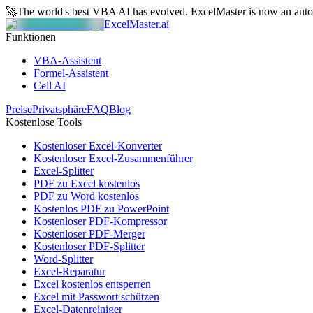
🚀
The world's best VBA AI has evolved.
ExcelMaster is now an aut
ExcelMaster.ai
Funktionen
VBA-Assistent
Formel-Assistent
Cell AI
Preise
Privatsphäre
FAQ
Blog
Kostenlose Tools
Kostenloser Excel-Konverter
Kostenloser Excel-Zusammenführer
Excel-Splitter
PDF zu Excel kostenlos
PDF zu Word kostenlos
Kostenlos PDF zu PowerPoint
Kostenloser PDF-Kompressor
Kostenloser PDF-Merger
Kostenloser PDF-Splitter
Word-Splitter
Excel-Reparatur
Excel kostenlos entsperren
Excel mit Passwort schützen
Excel-Datenreiniger