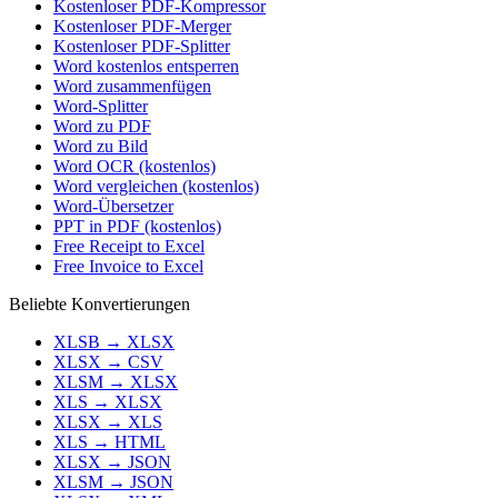
Kostenloser PDF-Kompressor
Kostenloser PDF-Merger
Kostenloser PDF-Splitter
Word kostenlos entsperren
Word zusammenfügen
Word-Splitter
Word zu PDF
Word zu Bild
Word OCR (kostenlos)
Word vergleichen (kostenlos)
Word-Übersetzer
PPT in PDF (kostenlos)
Free Receipt to Excel
Free Invoice to Excel
Beliebte Konvertierungen
XLSB
→
XLSX
XLSX
→
CSV
XLSM
→
XLSX
XLS
→
XLSX
XLSX
→
XLS
XLS
→
HTML
XLSX
→
JSON
XLSM
→
JSON