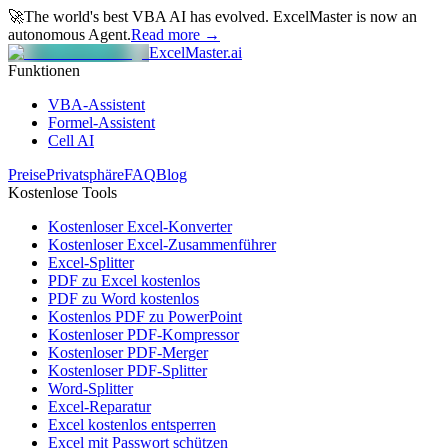
🚀
The world's best VBA AI has evolved.
ExcelMaster is now an
autonomous Agent.
Read more →
ExcelMaster.ai
Funktionen
VBA-Assistent
Formel-Assistent
Cell AI
Preise
Privatsphäre
FAQ
Blog
Kostenlose Tools
Kostenloser Excel-Konverter
Kostenloser Excel-Zusammenführer
Excel-Splitter
PDF zu Excel kostenlos
PDF zu Word kostenlos
Kostenlos PDF zu PowerPoint
Kostenloser PDF-Kompressor
Kostenloser PDF-Merger
Kostenloser PDF-Splitter
Word-Splitter
Excel-Reparatur
Excel kostenlos entsperren
Excel mit Passwort schützen