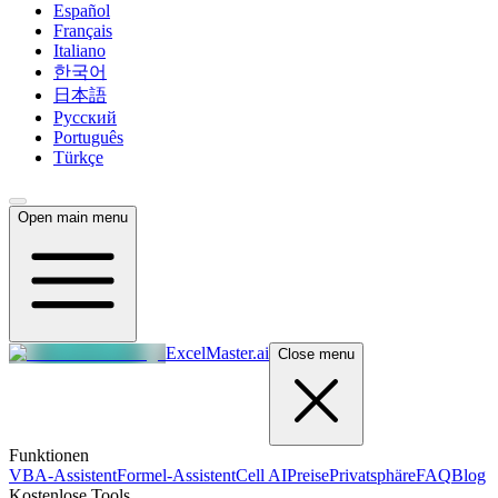
Español
Français
Italiano
한국어
日本語
Русский
Português
Türkçe
Open main menu
ExcelMaster.ai
Close menu
Funktionen
VBA-Assistent
Formel-Assistent
Cell AI
Preise
Privatsphäre
FAQ
Blog
Kostenlose Tools