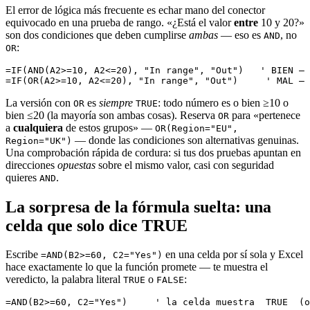
El error de lógica más frecuente es echar mano del conector
equivocado en una prueba de rango. «¿Está el valor
entre
10 y 20?»
son dos condiciones que deben cumplirse
ambas
— eso es
, no
AND
:
OR
=IF(AND(A2>=10, A2<=20), "In range", "Out")   ' BIEN — 
La versión con
es
siempre
: todo número es o bien ≥10 o
OR
TRUE
bien ≤20 (la mayoría son ambas cosas). Reserva
para «pertenece
OR
a
cualquiera
de estos grupos» —
OR(Region="EU",
— donde las condiciones son alternativas genuinas.
Region="UK")
Una comprobación rápida de cordura: si tus dos pruebas apuntan en
direcciones
opuestas
sobre el mismo valor, casi con seguridad
quieres
.
AND
La sorpresa de la fórmula suelta: una
celda que solo dice TRUE
Escribe
en una celda por sí sola y Excel
=AND(B2>=60, C2="Yes")
hace exactamente lo que la función promete — te muestra el
veredicto, la palabra literal
o
:
TRUE
FALSE