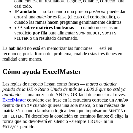
condiciones, un resultado». Legible, editable, correcto para
casi todo.
IF anidado
— solo cuando una prueba
posterior
puede dar
error si una
anterior
es falsa (el caso del cortocircuito), o
cuando las ramas hacen preguntas genuinamente distintas.
/
sobre matrices booleanas
— cuando necesitas un
+
*
veredicto
por fila
para alimentar
,
,
SUMPRODUCT
SUMIFS
o un resultado derramado.
FILTER
La habilidad no está en memorizar las funciones — está en
reconocer, por la forma del problema, cuál de estas tres tienes en
realidad entre manos.
Cómo ayuda ExcelMaster
Las reglas de negocio llegan como frases —
marca cualquier
pedido de la UE o Reino Unido de más de 1.000 $ que no esté ya
aprobado
— una mezcla de AND y OR fácil de conectar al revés.
ExcelMaster
convierte esa frase en la estructura correcta: un
/
AND
OR
dentro de un
cuando quieres una sola marca, o una máscara de
IF
matriz
/
cuando la misma lógica tiene que impulsar un
o
*
+
SUMIFS
un
. Tú describes la condición en términos llanos; él elige la
FILTER
forma que no devolverá en silencio «siempre TRUE» ni un
perdido.
#DIV/0!