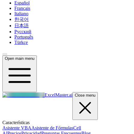
Español
Français
Italiano
한국어
日本語
Русский
Português
Türkçe
Open main menu
ExcelMaster.ai
Close menu
Características
Asistente VBA
Asistente de Fórmulas
Cell
AI
Precios
Privacidad
Preguntas Frecuentes
Blog