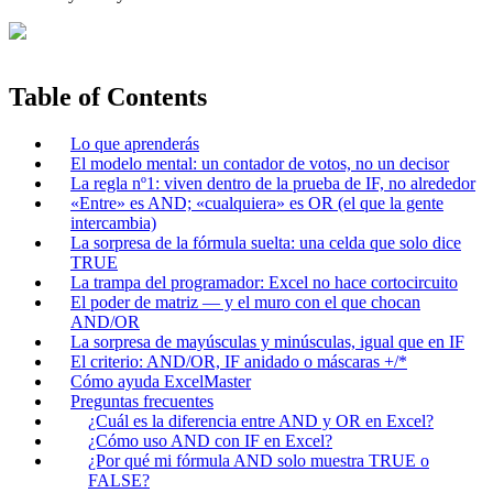
Table of Contents
Lo que aprenderás
El modelo mental: un contador de votos, no un decisor
La regla nº1: viven dentro de la prueba de IF, no alrededor
«Entre» es AND; «cualquiera» es OR (el que la gente
intercambia)
La sorpresa de la fórmula suelta: una celda que solo dice
TRUE
La trampa del programador: Excel no hace cortocircuito
El poder de matriz — y el muro con el que chocan
AND/OR
La sorpresa de mayúsculas y minúsculas, igual que en IF
El criterio: AND/OR, IF anidado o máscaras +/*
Cómo ayuda ExcelMaster
Preguntas frecuentes
¿Cuál es la diferencia entre AND y OR en Excel?
¿Cómo uso AND con IF en Excel?
¿Por qué mi fórmula AND solo muestra TRUE o
FALSE?