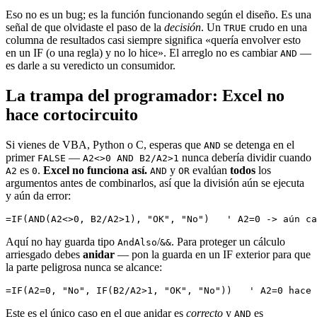
Eso no es un bug; es la función funcionando según el diseño. Es una
señal de que olvidaste el paso de la
decisión
. Un
crudo en una
TRUE
columna de resultados casi siempre significa «quería envolver esto
en un IF (o una regla) y no lo hice». El arreglo no es cambiar
—
AND
es darle a su veredicto un consumidor.
La trampa del programador: Excel no
hace cortocircuito
Si vienes de VBA, Python o C, esperas que
se detenga en el
AND
primer
—
nunca debería dividir cuando
FALSE
A2<>0 AND B2/A2>1
es
.
Excel no funciona así.
y
evalúan
todos
los
A2
0
AND
OR
argumentos antes de combinarlos, así que la división aún se ejecuta
y aún da error:
Aquí no hay guarda tipo
/
. Para proteger un cálculo
AndAlso
&&
arriesgado debes
anidar
— pon la guarda en un IF exterior para que
la parte peligrosa nunca se alcance:
Este es el único caso en el que anidar es
correcto
y
es
AND