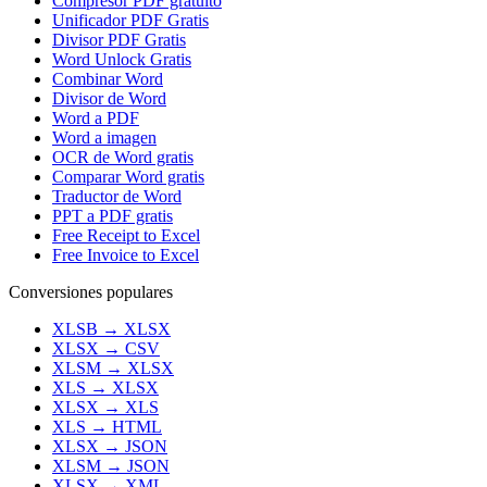
Compresor PDF gratuito
Unificador PDF Gratis
Divisor PDF Gratis
Word Unlock Gratis
Combinar Word
Divisor de Word
Word a PDF
Word a imagen
OCR de Word gratis
Comparar Word gratis
Traductor de Word
PPT a PDF gratis
Free Receipt to Excel
Free Invoice to Excel
Conversiones populares
XLSB
→
XLSX
XLSX
→
CSV
XLSM
→
XLSX
XLS
→
XLSX
XLSX
→
XLS
XLS
→
HTML
XLSX
→
JSON
XLSM
→
JSON
XLSX
→
XML