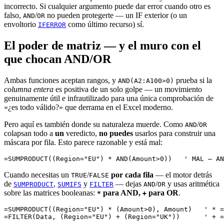
incorrecto. Si cualquier argumento puede dar error cuando otro es
falso,
/
no pueden protegerte — un IF exterior (o un
AND
OR
envoltorio
como último recurso) sí.
IFERROR
El poder de matriz — y el muro con el
que chocan AND/OR
Ambas funciones aceptan rangos, y
prueba si la
AND(A2:A100>0)
columna entera
es positiva de un solo golpe — un movimiento
genuinamente útil e infrautilizado para una única comprobación de
«¿es todo válido?» que derrama en el Excel moderno.
Pero aquí es también donde su naturaleza muerde. Como
/
AND
OR
colapsan todo a
un
veredicto,
no puedes
usarlos para construir una
máscara por fila. Esto parece razonable y está mal:
Cuando necesitas un
/
por cada fila
— el motor detrás
TRUE
FALSE
de
,
y
— dejas
/
y usas aritmética
SUMPRODUCT
SUMIFS
FILTER
AND
OR
sobre las matrices booleanas:
para AND,
para OR
.
*
+
=SUMPRODUCT((Region="EU") * (Amount>0), Amount)   ' * =