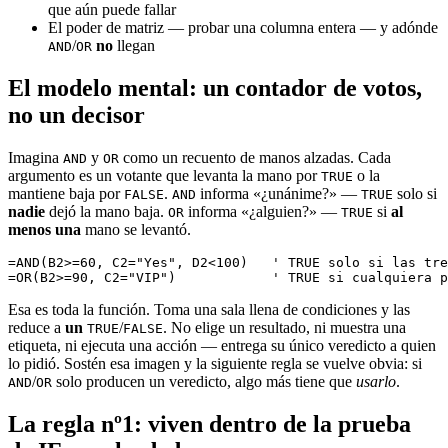
que aún puede fallar
El poder de matriz — probar una columna entera — y adónde
/
no
llegan
AND
OR
El modelo mental: un contador de votos,
no un decisor
Imagina
y
como un recuento de manos alzadas. Cada
AND
OR
argumento es un votante que levanta la mano por
o la
TRUE
mantiene baja por
.
informa «¿unánime?» —
solo si
FALSE
AND
TRUE
nadie
dejó la mano baja.
informa «¿alguien?» —
si
al
OR
TRUE
menos una
mano se levantó.
=AND(B2>=60, C2="Yes", D2<100)   ' TRUE solo si las tre
Esa es toda la función. Toma una sala llena de condiciones y las
reduce a
un
/
. No elige un resultado, ni muestra una
TRUE
FALSE
etiqueta, ni ejecuta una acción — entrega su único veredicto a quien
lo pidió. Sostén esa imagen y la siguiente regla se vuelve obvia: si
/
solo producen un veredicto, algo más tiene que
usarlo
.
AND
OR
La regla nº1: viven dentro de la prueba