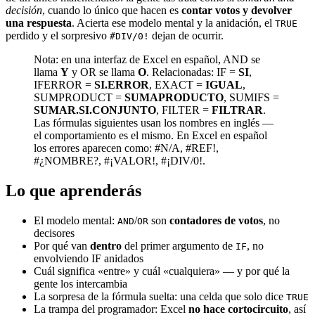
decisión
, cuando lo único que hacen es
contar votos y devolver
una respuesta
. Acierta ese modelo mental y la anidación, el
TRUE
perdido y el sorpresivo
dejan de ocurrir.
#DIV/0!
Nota: en una interfaz de Excel en español, AND se
llama
Y
y OR se llama
O
. Relacionadas: IF =
SI
,
IFERROR =
SI.ERROR
, EXACT =
IGUAL
,
SUMPRODUCT =
SUMAPRODUCTO
, SUMIFS =
SUMAR.SI.CONJUNTO
, FILTER =
FILTRAR
.
Las fórmulas siguientes usan los nombres en inglés —
el comportamiento es el mismo. En Excel en español
los errores aparecen como: #N/A, #REF!,
#¿NOMBRE?, #¡VALOR!, #¡DIV/0!.
Lo que aprenderás
El modelo mental:
/
son
contadores de votos
, no
AND
OR
decisores
Por qué van
dentro
del primer argumento de
, no
IF
envolviendo IF anidados
Cuál significa «entre» y cuál «cualquiera» — y por qué la
gente los intercambia
La sorpresa de la fórmula suelta: una celda que solo dice
TRUE
La trampa del programador: Excel
no hace cortocircuito
, así