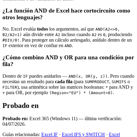
¿La función AND de Excel hace cortocircuito como
otros lenguajes?
No. Excel evalúa
todos
los argumentos, así que
AND(A2<>0,
aún divide entre
incluso cuando
es
, produciendo
B2/A2>1)
A2
A2
0
. Para proteger un cálculo arriesgado, anídalo dentro de un
#DIV/0!
exterior en vez de confiar en
.
IF
AND
¿Cómo combino AND y OR para una condición por
fila?
Dentro de
puedes anidarlos —
. Pero cuando
IF
AND(x, OR(y, z))
necesitas un resultado para
cada fila
(para
,
o
SUMPRODUCT
SUMIFS
), usa aritmética sobre las matrices booleanas:
para AND y
FILTER
*
para OR, por ejemplo
.
+
(Region="EU") * (Amount>0)
Probado en
Probado en:
Excel 365 (Windows 11) — última verificación:
04/07/2026.
Guías relacionadas:
Excel IF
·
Excel IFS y SWITCH
·
Excel