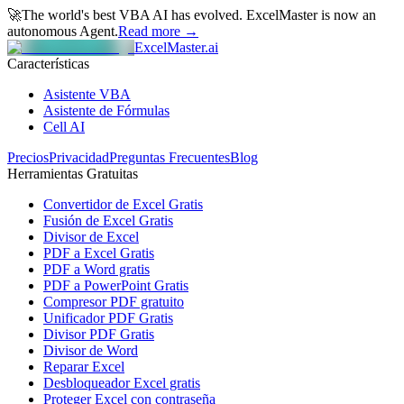
🚀
The world's best VBA AI has evolved.
ExcelMaster is now an
autonomous Agent.
Read more →
ExcelMaster.ai
Características
Asistente VBA
Asistente de Fórmulas
Cell AI
Precios
Privacidad
Preguntas Frecuentes
Blog
Herramientas Gratuitas
Convertidor de Excel Gratis
Fusión de Excel Gratis
Divisor de Excel
PDF a Excel Gratis
PDF a Word gratis
PDF a PowerPoint Gratis
Compresor PDF gratuito
Unificador PDF Gratis
Divisor PDF Gratis
Divisor de Word
Reparar Excel
Desbloqueador Excel gratis
Proteger Excel con contraseña