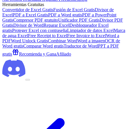
Herramientas Gratuitas
Convertidor de Excel Gratis
Fusión de Excel Gratis
Divisor de
Excel
PDF a Excel Gratis
PDF a Word gratis
PDF a PowerPoint
Gratis
Compresor PDF gratuito
Unificador PDF Gratis
Divisor PDF
Gratis
Divisor de Word
Reparar Excel
Desbloqueador Excel
gratis
Proteger Excel con contraseña
Limpiador de datos Excel
Marca
de agua Excel
Free Receipt to Excel
Free Invoice to Excel
Word a
PDF
Word Unlock Gratis
Combinar Word
Word a imagen
OCR de
Word gratis
Comparar Word gratis
Traductor de Word
PPT a PDF
gratis
Recomienda y Gana
Afiliado