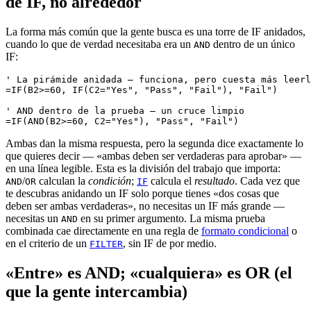
de IF, no alrededor
La forma más común que la gente busca es una torre de IF anidados,
cuando lo que de verdad necesitaba era un
dentro de un único
AND
IF:
' La pirámide anidada — funciona, pero cuesta más leerl
=IF(B2>=60, IF(C2="Yes", "Pass", "Fail"), "Fail")

' AND dentro de la prueba — un cruce limpio

Ambas dan la misma respuesta, pero la segunda dice exactamente lo
que quieres decir — «ambas deben ser verdaderas para aprobar» —
en una línea legible. Esta es la división del trabajo que importa:
/
calculan la
condición
;
calcula el
resultado
. Cada vez que
AND
OR
IF
te descubras anidando un IF solo porque tienes «dos cosas que
deben ser ambas verdaderas», no necesitas un IF más grande —
necesitas un
en su primer argumento. La misma prueba
AND
combinada cae directamente en una regla de
formato condicional
o
en el criterio de un
, sin IF de por medio.
FILTER
«Entre» es AND; «cualquiera» es OR (el
que la gente intercambia)