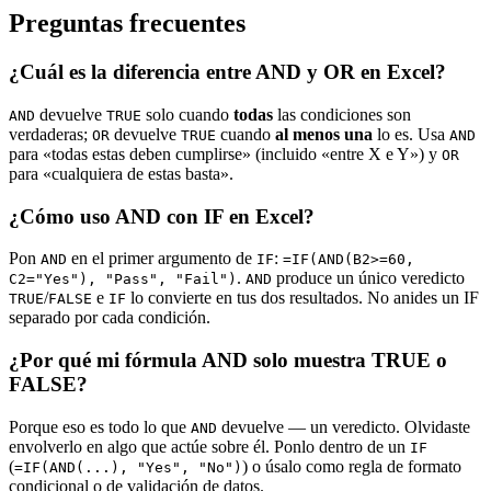
Preguntas frecuentes
¿Cuál es la diferencia entre AND y OR en Excel?
devuelve
solo cuando
todas
las condiciones son
AND
TRUE
verdaderas;
devuelve
cuando
al menos una
lo es. Usa
OR
TRUE
AND
para «todas estas deben cumplirse» (incluido «entre X e Y») y
OR
para «cualquiera de estas basta».
¿Cómo uso AND con IF en Excel?
Pon
en el primer argumento de
:
AND
IF
=IF(AND(B2>=60,
.
produce un único veredicto
C2="Yes"), "Pass", "Fail")
AND
/
e
lo convierte en tus dos resultados. No anides un IF
TRUE
FALSE
IF
separado por cada condición.
¿Por qué mi fórmula AND solo muestra TRUE o
FALSE?
Porque eso es todo lo que
devuelve — un veredicto. Olvidaste
AND
envolverlo en algo que actúe sobre él. Ponlo dentro de un
IF
(
) o úsalo como regla de formato
=IF(AND(...), "Yes", "No")
condicional o de validación de datos.