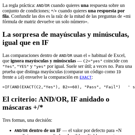
La regla práctica:
/
cuando quieres
una
respuesta sobre un
AND
OR
conjunto de condiciones;
/
cuando quieres
una respuesta por
*
+
fila
. Confundir las dos es la raíz de la mitad de las preguntas de «mi
fórmula de matriz devuelve un solo número».
La sorpresa de mayúsculas y minúsculas,
igual que en IF
Las comparaciones dentro de
/
usan el
habitual de Excel,
AND
OR
=
que
ignora mayúsculas y minúsculas
—
coincide con
C2="yes"
,
y
por igual. Suele ser útil; a veces no. Para una
"Yes"
"YES"
"yes"
prueba que distinga mayúsculas (comparar un código como
ID
frente a
) envuelve la comparación en
:
id
EXACT
El criterio: AND/OR, IF anidado o
máscaras +/*
Tres formas, una decisión:
/
dentro de un IF
— el valor por defecto para «N
AND
OR