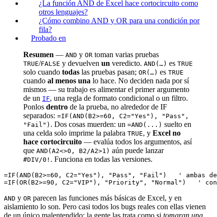
¿La función AND de Excel hace cortocircuito como
otros lenguajes?
¿Cómo combino AND y OR para una condición por
fila?
Probado en
Resumen
—
y
toman varias pruebas
AND
OR
/
y devuelven
un
veredicto.
es
TRUE
FALSE
AND(…)
TRUE
solo cuando
todas
las pruebas pasan;
es
OR(…)
TRUE
cuando
al menos una
lo hace. No deciden nada por sí
mismos — su trabajo es alimentar el primer argumento
de un
, una regla de formato condicional o un filtro.
IF
Ponlos
dentro
de la prueba, no alrededor de IF
separados:
=IF(AND(B2>=60, C2="Yes"), "Pass",
. Dos cosas muerden: un
suelto en
"Fail")
=AND(...)
una celda solo imprime la palabra
, y
Excel no
TRUE
hace cortocircuito
— evalúa todos los argumentos, así
que
aún puede lanzar
AND(A2<>0, B2/A2>1)
. Funciona en todas las versiones.
#DIV/0!
=IF(AND(B2>=60, C2="Yes"), "Pass", "Fail")   ' ambas de
y
parecen las funciones más básicas de Excel, y en
AND
OR
aislamiento lo son. Pero casi todos los bugs reales con ellas vienen
de un único malentendido: la gente las trata como si
tomaran una