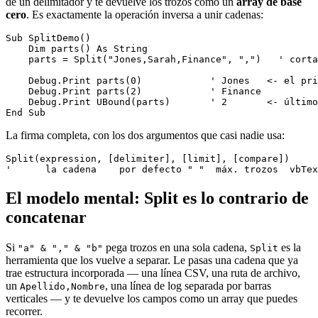
de un delimitador y te devuelve los trozos como un
array de base
cero
. Es exactamente la operación inversa a unir cadenas:
Sub SplitDemo()

    Dim parts() As String

    parts = Split("Jones,Sarah,Finance", ",")   ' corta
    Debug.Print parts(0)            ' Jones   <- el pri
    Debug.Print parts(2)            ' Finance

    Debug.Print UBound(parts)       ' 2       <- último
La firma completa, con los dos argumentos que casi nadie usa:
Split(expression, [delimiter], [limit], [compare])

El modelo mental: Split es lo contrario de
concatenar
Si
pega trozos en una sola cadena,
es la
"a" & "," & "b"
Split
herramienta que los vuelve a separar. Le pasas una cadena que ya
trae estructura incorporada — una línea CSV, una ruta de archivo,
un
, una línea de log separada por barras
Apellido,Nombre
verticales — y te devuelve los campos como un array que puedes
recorrer.