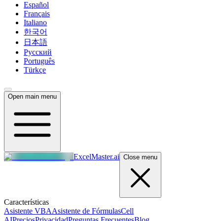
Español
Français
Italiano
한국어
日本語
Русский
Português
Türkçe
Open main menu
ExcelMaster.ai
Close menu
Características
Asistente VBA
Asistente de Fórmulas
Cell
AI
Precios
Privacidad
Preguntas Frecuentes
Blog