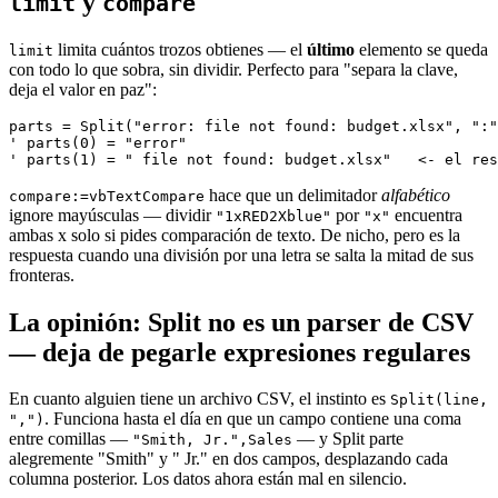
y
limit
compare
limita cuántos trozos obtienes — el
último
elemento se queda
limit
con todo lo que sobra, sin dividir. Perfecto para "separa la clave,
deja el valor en paz":
parts = Split("error: file not found: budget.xlsx", ":"
' parts(0) = "error"

hace que un delimitador
alfabético
compare:=vbTextCompare
ignore mayúsculas — dividir
por
encuentra
"1xRED2Xblue"
"x"
ambas x solo si pides comparación de texto. De nicho, pero es la
respuesta cuando una división por una letra se salta la mitad de sus
fronteras.
La opinión: Split no es un parser de CSV
— deja de pegarle expresiones regulares
En cuanto alguien tiene un archivo CSV, el instinto es
Split(line,
. Funciona hasta el día en que un campo contiene una coma
",")
entre comillas —
— y Split parte
"Smith, Jr.",Sales
alegremente "Smith" y " Jr." en dos campos, desplazando cada
columna posterior. Los datos ahora están mal en silencio.