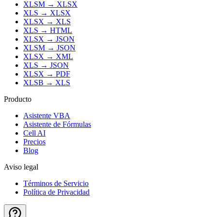
XLSM
→
XLSX
XLS
→
XLSX
XLSX
→
XLS
XLS
→
HTML
XLSX
→
JSON
XLSM
→
JSON
XLSX
→
XML
XLS
→
JSON
XLSX
→
PDF
XLSB
→
XLS
Producto
Asistente VBA
Asistente de Fórmulas
Cell AI
Precios
Blog
Aviso legal
Términos de Servicio
Política de Privacidad