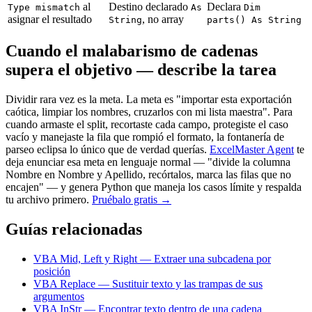
al
Destino declarado
Declara
Type mismatch
As
Dim
asignar el resultado
, no array
String
parts() As String
Cuando el malabarismo de cadenas
supera el objetivo — describe la tarea
Dividir rara vez es la meta. La meta es "importar esta exportación
caótica, limpiar los nombres, cruzarlos con mi lista maestra". Para
cuando armaste el split, recortaste cada campo, protegiste el caso
vacío y manejaste la fila que rompió el formato, la fontanería de
parseo eclipsa lo único que de verdad querías.
ExcelMaster Agent
te
deja enunciar esa meta en lenguaje normal — "divide la columna
Nombre en Nombre y Apellido, recórtalos, marca las filas que no
encajen" — y genera Python que maneja los casos límite y respalda
tu archivo primero.
Pruébalo gratis →
Guías relacionadas
VBA Mid, Left y Right — Extraer una subcadena por
posición
VBA Replace — Sustituir texto y las trampas de sus
argumentos
VBA InStr — Encontrar texto dentro de una cadena