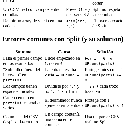
marca
cortar
Un CSV real con campos entre
Power Query
Split no respeta
comillas
/ parser CSV
las comillas
Reunir un array de vuelta en una
El inverso exacto
Join(arr,
cadena
de Split
",")
Errores comunes con Split (y su solución)
Síntoma
Causa
Solución
Falta el primer campo
Bucle empezado en
For i = 0 To
en los resultados
, no en
1
0
UBound(parts)
"Subíndice fuera del
La entrada estaba
Protege antes con
If
intervalo" en
vacía →
UBound =
UBound(parts) >=
parts(0)
−1
0
Los campos tienen
Dividiste por
y
cada trozo
","
Trim()
espacios iniciales
no
, sin Trim
tras dividir
", "
Cadena entera en
El delimitador nunca
Protege con
If
, esperabas
parts(0)
apareció en la entrada
UBound(parts) < 1
varios
Un campo contenía
Columnas del CSV
Usa un parser CSV
una coma entre
desplazadas en uno
real, no Split
comillas