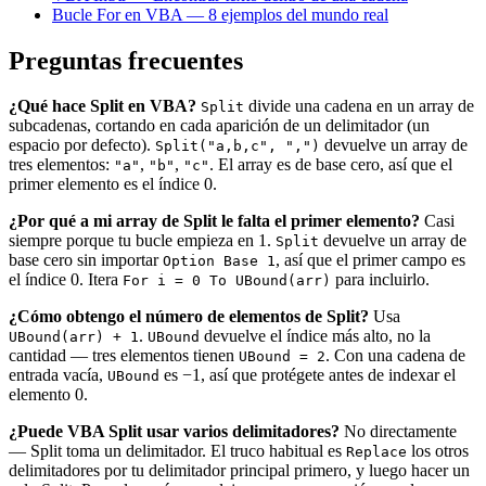
Bucle For en VBA — 8 ejemplos del mundo real
Preguntas frecuentes
¿Qué hace Split en VBA?
divide una cadena en un array de
Split
subcadenas, cortando en cada aparición de un delimitador (un
espacio por defecto).
devuelve un array de
Split("a,b,c", ",")
tres elementos:
,
,
. El array es de base cero, así que el
"a"
"b"
"c"
primer elemento es el índice 0.
¿Por qué a mi array de Split le falta el primer elemento?
Casi
siempre porque tu bucle empieza en 1.
devuelve un array de
Split
base cero sin importar
, así que el primer campo es
Option Base 1
el índice 0. Itera
para incluirlo.
For i = 0 To UBound(arr)
¿Cómo obtengo el número de elementos de Split?
Usa
.
devuelve el índice más alto, no la
UBound(arr) + 1
UBound
cantidad — tres elementos tienen
. Con una cadena de
UBound = 2
entrada vacía,
es −1, así que protégete antes de indexar el
UBound
elemento 0.
¿Puede VBA Split usar varios delimitadores?
No directamente
— Split toma un delimitador. El truco habitual es
los otros
Replace
delimitadores por tu delimitador principal primero, y luego hacer un