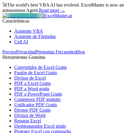
🚀
The world's best VBA AI has evolved.
ExcelMaster is now an
autonomous Agent.
Read more →
ExcelMaster.ai
Características
Asistente VBA
Asistente de Fórmulas
Cell AI
Precios
Privacidad
Preguntas Frecuentes
Blog
Herramientas Gratuitas
Convertidor de Excel Gratis
Fusión de Excel Gratis
Divisor de Excel
PDF a Excel Gratis
PDF a Word gratis
PDF a PowerPoint Gratis
Compresor PDF gratuito
Unificador PDF Gratis
Divisor PDF Gratis
Divisor de Word
Reparar Excel
Desbloqueador Excel gratis
Proteger Excel con contraseña