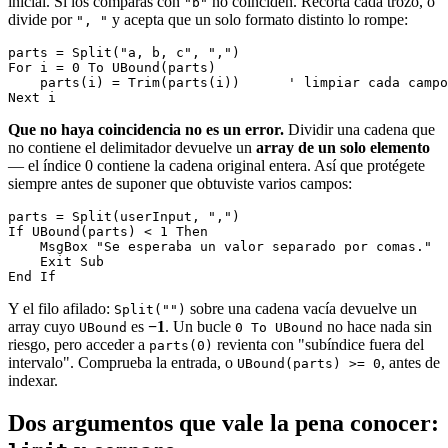
inicial. Si los comparas con
no coinciden. Recorta cada trozo, o
"b"
divide por
y acepta que un solo formato distinto lo rompe:
", "
parts = Split("a, b, c", ",")

For i = 0 To UBound(parts)

    parts(i) = Trim(parts(i))      ' limpiar cada campo
Que no haya coincidencia no es un error.
Dividir una cadena que
no contiene el delimitador devuelve un
array de un solo elemento
— el índice 0 contiene la cadena original entera. Así que protégete
siempre antes de suponer que obtuviste varios campos:
parts = Split(userInput, ",")

If UBound(parts) < 1 Then

    MsgBox "Se esperaba un valor separado por comas."

    Exit Sub

Y el filo afilado:
sobre una cadena vacía devuelve un
Split("")
array cuyo
es
−1
. Un bucle
no hace nada sin
UBound
0 To UBound
riesgo, pero acceder a
revienta con "subíndice fuera del
parts(0)
intervalo". Comprueba la entrada, o
, antes de
UBound(parts) >= 0
indexar.
Dos argumentos que vale la pena conocer: