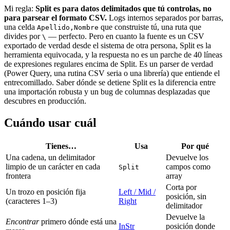
Mi regla:
Split es para datos delimitados que tú controlas, no
para parsear el formato CSV.
Logs internos separados por barras,
una celda
que construiste tú, una ruta que
Apellido,Nombre
divides por
— perfecto. Pero en cuanto la fuente es un CSV
\
exportado de verdad desde el sistema de otra persona, Split es la
herramienta equivocada, y la respuesta no es un parche de 40 líneas
de expresiones regulares encima de Split. Es un parser de verdad
(Power Query, una rutina CSV seria o una librería) que entiende el
entrecomillado. Saber dónde se detiene Split es la diferencia entre
una importación robusta y un bug de columnas desplazadas que
descubres en producción.
Cuándo usar cuál
Tienes…
Usa
Por qué
Una cadena, un delimitador
Devuelve los
limpio de un carácter en cada
campos como
Split
frontera
array
Corta por
Un trozo en posición fija
Left / Mid /
posición, sin
(caracteres 1–3)
Right
delimitador
Devuelve la
Encontrar
primero dónde está una
InStr
posición donde