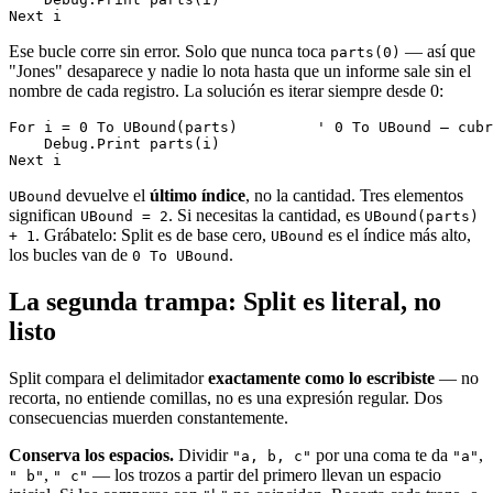
Ese bucle corre sin error. Solo que nunca toca
— así que
parts(0)
"Jones" desaparece y nadie lo nota hasta que un informe sale sin el
nombre de cada registro. La solución es iterar siempre desde 0:
For i = 0 To UBound(parts)         ' 0 To UBound — cubr
    Debug.Print parts(i)

devuelve el
último índice
, no la cantidad. Tres elementos
UBound
significan
. Si necesitas la cantidad, es
UBound = 2
UBound(parts)
. Grábatelo: Split es de base cero,
es el índice más alto,
+ 1
UBound
los bucles van de
.
0 To UBound
La segunda trampa: Split es literal, no
listo
Split compara el delimitador
exactamente como lo escribiste
— no
recorta, no entiende comillas, no es una expresión regular. Dos
consecuencias muerden constantemente.
Conserva los espacios.
Dividir
por una coma te da
,
"a, b, c"
"a"
,
— los trozos a partir del primero llevan un espacio
" b"
" c"