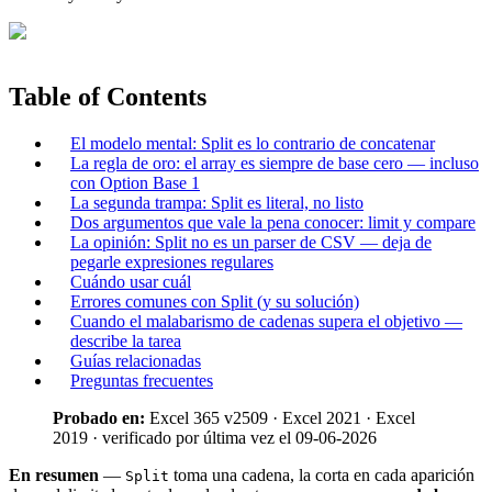
Table of Contents
El modelo mental: Split es lo contrario de concatenar
La regla de oro: el array es siempre de base cero — incluso
con Option Base 1
La segunda trampa: Split es literal, no listo
Dos argumentos que vale la pena conocer: limit y compare
La opinión: Split no es un parser de CSV — deja de
pegarle expresiones regulares
Cuándo usar cuál
Errores comunes con Split (y su solución)
Cuando el malabarismo de cadenas supera el objetivo —
describe la tarea
Guías relacionadas
Preguntas frecuentes
Probado en:
Excel 365 v2509 · Excel 2021 · Excel
2019 · verificado por última vez el 09-06-2026
En resumen
—
toma una cadena, la corta en cada aparición
Split