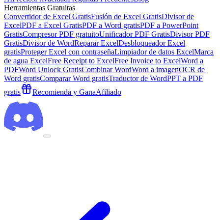
Herramientas Gratuitas
Convertidor de Excel Gratis
Fusión de Excel Gratis
Divisor de
Excel
PDF a Excel Gratis
PDF a Word gratis
PDF a PowerPoint
Gratis
Compresor PDF gratuito
Unificador PDF Gratis
Divisor PDF
Gratis
Divisor de Word
Reparar Excel
Desbloqueador Excel
gratis
Proteger Excel con contraseña
Limpiador de datos Excel
Marca
de agua Excel
Free Receipt to Excel
Free Invoice to Excel
Word a
PDF
Word Unlock Gratis
Combinar Word
Word a imagen
OCR de
Word gratis
Comparar Word gratis
Traductor de Word
PPT a PDF
gratis
Recomienda y Gana
Afiliado