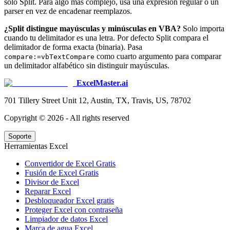
solo Split. Para algo más complejo, usa una expresión regular o un
parser en vez de encadenar reemplazos.
¿Split distingue mayúsculas y minúsculas en VBA?
Solo importa
cuando tu delimitador es una letra. Por defecto Split compara el
delimitador de forma exacta (binaria). Pasa
como cuarto argumento para comparar
compare:=vbTextCompare
un delimitador alfabético sin distinguir mayúsculas.
ExcelMaster.ai
701 Tillery Street Unit 12, Austin, TX, Travis, US, 78702
Copyright ©
2026
- All rights reserved
Soporte
Herramientas Excel
Convertidor de Excel Gratis
Fusión de Excel Gratis
Divisor de Excel
Reparar Excel
Desbloqueador Excel gratis
Proteger Excel con contraseña
Limpiador de datos Excel
Marca de agua Excel