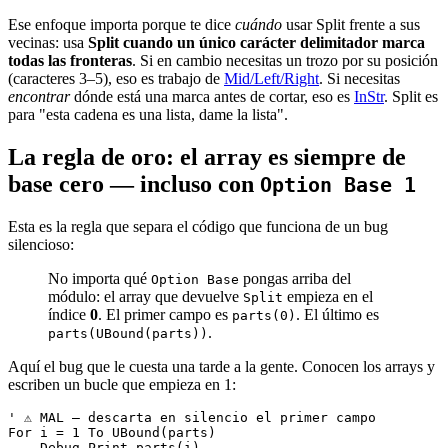
Ese enfoque importa porque te dice
cuándo
usar Split frente a sus
vecinas: usa
Split cuando un único carácter delimitador marca
todas las fronteras
. Si en cambio necesitas un trozo por su posición
(caracteres 3–5), eso es trabajo de
Mid/Left/Right
. Si necesitas
encontrar
dónde está una marca antes de cortar, eso es
InStr
. Split es
para "esta cadena es una lista, dame la lista".
La regla de oro: el array es
siempre de
base cero
— incluso con
Option Base 1
Esta es la regla que separa el código que funciona de un bug
silencioso:
No importa qué
pongas arriba del
Option Base
módulo: el array que devuelve
empieza en el
Split
índice
0
. El primer campo es
. El último es
parts(0)
.
parts(UBound(parts))
Aquí el bug que le cuesta una tarde a la gente. Conocen los arrays y
escriben un bucle que empieza en 1:
' ⚠ MAL — descarta en silencio el primer campo

For i = 1 To UBound(parts)

    Debug.Print parts(i)
