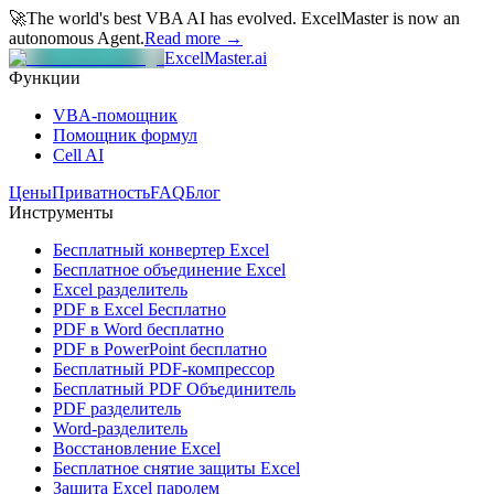
🚀
The world's best VBA AI has evolved.
ExcelMaster is now an
autonomous Agent.
Read more →
ExcelMaster.ai
Функции
VBA-помощник
Помощник формул
Cell AI
Цены
Приватность
FAQ
Блог
Инструменты
Бесплатный конвертер Excel
Бесплатное объединение Excel
Excel разделитель
PDF в Excel Бесплатно
PDF в Word бесплатно
PDF в PowerPoint бесплатно
Бесплатный PDF-компрессор
Бесплатный PDF Объединитель
PDF разделитель
Word-разделитель
Восстановление Excel
Бесплатное снятие защиты Excel
Защита Excel паролем