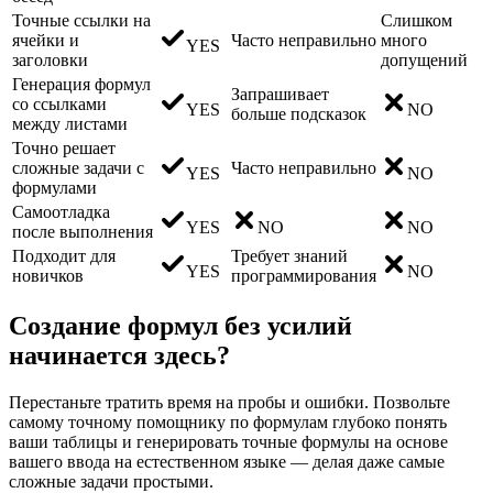
Точные ссылки на
Слишком
ячейки и
Часто неправильно
много
YES
заголовки
допущений
Генерация формул
Запрашивает
со ссылками
YES
NO
больше подсказок
между листами
Точно решает
сложные задачи с
Часто неправильно
YES
NO
формулами
Самоотладка
YES
NO
NO
после выполнения
Подходит для
Требует знаний
YES
NO
новичков
программирования
Создание формул без усилий
начинается здесь?
Перестаньте тратить время на пробы и ошибки. Позвольте
самому точному помощнику по формулам глубоко понять
ваши таблицы и генерировать точные формулы на основе
вашего ввода на естественном языке — делая даже самые
сложные задачи простыми.