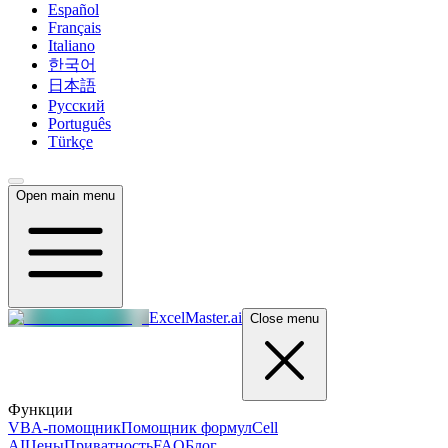
Español
Français
Italiano
한국어
日本語
Русский
Português
Türkçe
Open main menu
ExcelMaster.ai
Close menu
Функции
VBA-помощник
Помощник формул
Cell
AI
Цены
Приватность
FAQ
Блог