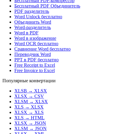
Бесплатный PDF-компрессор
Бесплатный PDF Объединитель
PDF разделитель
Word Unlock бесплатно
Объединить Word
Word-разделитель
Word в PDF
Word в изображение
Word OCR бесплатно
Сравнение Word бесплатно
Переводчик Word
PPT в PDF бесплатно
Free Receipt to Excel
Free Invoice to Excel
Популярные конвертации
XLSB
→
XLSX
XLSX
→
CSV
XLSM
→
XLSX
XLS
→
XLSX
XLSX
→
XLS
XLS
→
HTML
XLSX
→
JSON
XLSM
→
JSON
XLSX
→
XML