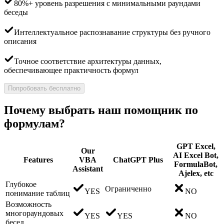
80%+ уровень разрешения с минимальными раундами
беседы
Интеллектуальное распознавание структуры без ручного
описания
Точное соответствие архитектуры данных,
обеспечивающее практичность формул
Попробовать бесплатно
Почему выбрать наш помощник по
формулам?
GPT Excel,
Our
AI Excel Bot,
Features
VBA
ChatGPT Plus
FormulaBot,
Assistant
Ajelex, etc
Глубокое
Ограниченно
YES
NO
понимание таблиц
Возможность
многораундовых
YES
YES
NO
бесед