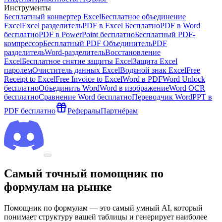
Инструменты
Бесплатный конвертер Excel
Бесплатное объединение
Excel
Excel разделитель
PDF в Excel Бесплатно
PDF в Word
бесплатно
PDF в PowerPoint бесплатно
Бесплатный PDF-
компрессор
Бесплатный PDF Объединитель
PDF
разделитель
Word-разделитель
Восстановление
Excel
Бесплатное снятие защиты Excel
Защита Excel
паролем
Очиститель данных Excel
Водяной знак Excel
Free
Receipt to Excel
Free Invoice to Excel
Word в PDF
Word Unlock
бесплатно
Объединить Word
Word в изображение
Word OCR
бесплатно
Сравнение Word бесплатно
Переводчик Word
PPT в
PDF бесплатно
Рефералы
Партнёрам
Самый точный помощник по
формулам на рынке
Помощник по формулам — это самый умный AI, который
понимает структуру вашей таблицы и генерирует наиболее