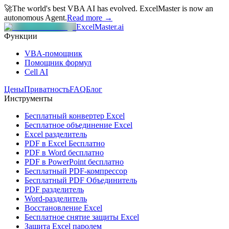
🚀
The world's best VBA AI has evolved.
ExcelMaster is now an
autonomous Agent.
Read more →
ExcelMaster.ai
Функции
VBA-помощник
Помощник формул
Cell AI
Цены
Приватность
FAQ
Блог
Инструменты
Бесплатный конвертер Excel
Бесплатное объединение Excel
Excel разделитель
PDF в Excel Бесплатно
PDF в Word бесплатно
PDF в PowerPoint бесплатно
Бесплатный PDF-компрессор
Бесплатный PDF Объединитель
PDF разделитель
Word-разделитель
Восстановление Excel
Бесплатное снятие защиты Excel
Защита Excel паролем