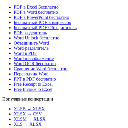
PDF в Excel Бесплатно
PDF в Word бесплатно
PDF в PowerPoint бесплатно
Бесплатный PDF-компрессор
Бесплатный PDF Объединитель
PDF разделитель
Word Unlock бесплатно
Объединить Word
Word-разделитель
Word в PDF
Word в изображение
Word OCR бесплатно
Сравнение Word бесплатно
Переводчик Word
PPT в PDF бесплатно
Free Receipt to Excel
Free Invoice to Excel
Популярные конвертации
XLSB
→
XLSX
XLSX
→
CSV
XLSM
→
XLSX
XLS
→
XLSX