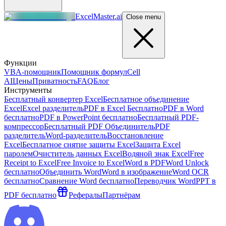
ExcelMaster.ai
Close menu
Функции
VBA-помощник
Помощник формул
Cell
AI
Цены
Приватность
FAQ
Блог
Инструменты
Бесплатный конвертер Excel
Бесплатное объединение
Excel
Excel разделитель
PDF в Excel Бесплатно
PDF в Word
бесплатно
PDF в PowerPoint бесплатно
Бесплатный PDF-
компрессор
Бесплатный PDF Объединитель
PDF
разделитель
Word-разделитель
Восстановление
Excel
Бесплатное снятие защиты Excel
Защита Excel
паролем
Очиститель данных Excel
Водяной знак Excel
Free
Receipt to Excel
Free Invoice to Excel
Word в PDF
Word Unlock
бесплатно
Объединить Word
Word в изображение
Word OCR
бесплатно
Сравнение Word бесплатно
Переводчик Word
PPT в
PDF бесплатно
Рефералы
Партнёрам