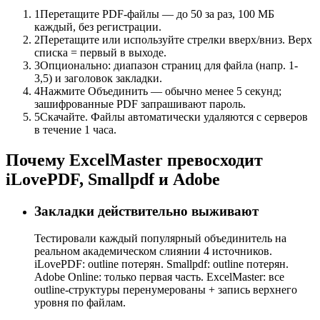
1
Перетащите PDF-файлы — до 50 за раз, 100 МБ
каждый, без регистрации.
2
Перетащите или используйте стрелки вверх/вниз. Верх
списка = первый в выходе.
3
Опционально: диапазон страниц для файла (напр. 1-
3,5) и заголовок закладки.
4
Нажмите Объединить — обычно менее 5 секунд;
зашифрованные PDF запрашивают пароль.
5
Скачайте. Файлы автоматически удаляются с серверов
в течение 1 часа.
Почему ExcelMaster превосходит
iLovePDF, Smallpdf и Adobe
Закладки действительно выживают
Тестировали каждый популярный объединитель на
реальном академическом слиянии 4 источников.
iLovePDF: outline потерян. Smallpdf: outline потерян.
Adobe Online: только первая часть. ExcelMaster: все
outline-структуры перенумерованы + запись верхнего
уровня по файлам.