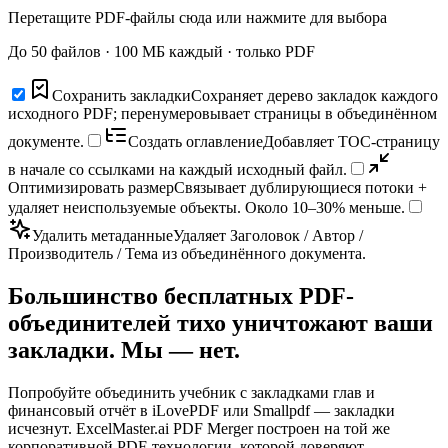
Перетащите PDF-файлы сюда или нажмите для выбора
До 50 файлов · 100 МБ каждый · только PDF
Сохранить закладки
Сохраняет дерево закладок каждого
исходного PDF; перенумеровывает страницы в объединённом
документе.
Создать оглавление
Добавляет TOC-страницу
в начале со ссылками на каждый исходный файл.
Оптимизировать размер
Связывает дублирующиеся потоки +
удаляет неиспользуемые объекты. Около 10–30% меньше.
Удалить метаданные
Удаляет Заголовок / Автор /
Производитель / Тема из объединённого документа.
Большинство бесплатных PDF-
объединителей тихо уничтожают ваши
закладки. Мы — нет.
Попробуйте объединить учебник с закладками глав и
финансовый отчёт в iLovePDF или Smallpdf — закладки
исчезнут. ExcelMaster.ai PDF Merger построен на той же
корпоративной PDF-технологии, которой доверяют