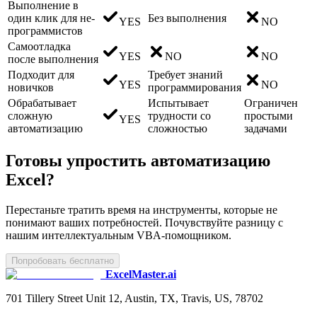
Выполнение в
один клик для не-
Без выполнения
YES
NO
программистов
Самоотладка
YES
NO
NO
после выполнения
Подходит для
Требует знаний
YES
NO
новичков
программирования
Обрабатывает
Испытывает
Ограничен
сложную
трудности со
простыми
YES
автоматизацию
сложностью
задачами
Готовы упростить автоматизацию
Excel?
Перестаньте тратить время на инструменты, которые не
понимают ваших потребностей. Почувствуйте разницу с
нашим интеллектуальным VBA-помощником.
Попробовать бесплатно
ExcelMaster.ai
701 Tillery Street Unit 12, Austin, TX, Travis, US, 78702