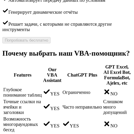
Автоматизирует передачу данных по условиям
Генерирует динамические отчёты
Решает задачи, с которыми не справляются другие
инструменты
Попробовать бесплатно
Почему выбрать наш VBA-помощник?
GPT Excel,
Our
AI Excel Bot,
Features
VBA
ChatGPT Plus
FormulaBot,
Assistant
Ajelex, etc
Глубокое
Ограниченно
YES
NO
понимание таблиц
Точные ссылки на
Слишком
ячейки и
Часто неправильно
много
YES
заголовки
допущений
Возможность
многораундовых
YES
YES
NO
бесед