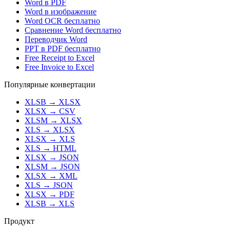
Word в PDF
Word в изображение
Word OCR бесплатно
Сравнение Word бесплатно
Переводчик Word
PPT в PDF бесплатно
Free Receipt to Excel
Free Invoice to Excel
Популярные конвертации
XLSB
→
XLSX
XLSX
→
CSV
XLSM
→
XLSX
XLS
→
XLSX
XLSX
→
XLS
XLS
→
HTML
XLSX
→
JSON
XLSM
→
JSON
XLSX
→
XML
XLS
→
JSON
XLSX
→
PDF
XLSB
→
XLS
Продукт