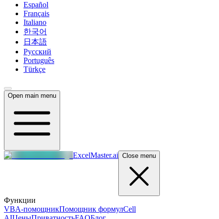
Español
Français
Italiano
한국어
日本語
Русский
Português
Türkçe
Open main menu
ExcelMaster.ai
Close menu
Функции
VBA-помощник
Помощник формул
Cell
AI
Цены
Приватность
FAQ
Блог