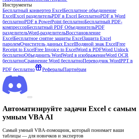
Инструменты
Бесплатный конвертер Excel
Бесплатное объединение
Excel
Excel разделитель
PDF в Excel Бесплатно
PDF в Word
бесплатно
PDF в PowerPoint бесплатно
Бесплатный PDF-
компрессор
Бесплатный PDF Объединитель
PDF
разделитель
Word-разделитель
Восстановление
Excel
Бесплатное снятие защиты Excel
Защита Excel
паролем
Очиститель данных Excel
Водяной знак Excel
Free
Receipt to Excel
Free Invoice to Excel
Word в PDF
Word Unlock
бесплатно
Объединить Word
Word в изображение
Word OCR
бесплатно
Сравнение Word бесплатно
Переводчик Word
PPT в
PDF бесплатно
Рефералы
Партнёрам
Автоматизируйте задачи Excel с самым
умным VBA AI
Самый умный VBA-помощник, который понимает ваши
таблицы — для новичков и экспертов