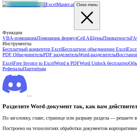
ExcelMaster.ai
Close menu
Функции
VBA-помощник
Помощник формул
Cell AI
Цены
Приватность
FA
Инструменты
Бесплатный конвертер Excel
Бесплатное объединение Excel
Exce
PDF Объединитель
PDF разделитель
Word-разделитель
Восстанов
Excel
Free Invoice to Excel
Word в PDF
Word Unlock бесплатно
Объ
Рефералы
Партнёрам
Разделите Word-документ так, как вам действите
По заголовку, главе, странице или разрыву раздела — решаете 
Построено на технологиях обработки документов корпоративног