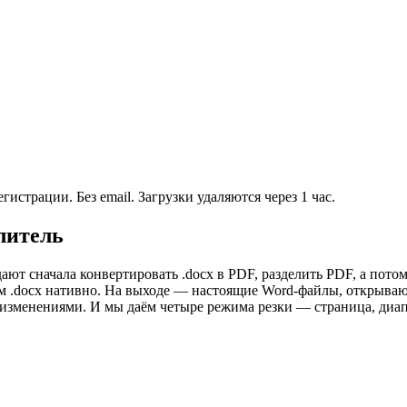
страции. Без email. Загрузки удаляются через 1 час.
литель
т сначала конвертировать .docx в PDF, разделить PDF, а потом
.docx нативно. На выходе — настоящие Word-файлы, открывающи
зменениями. И мы даём четыре режима резки — страница, диапаз