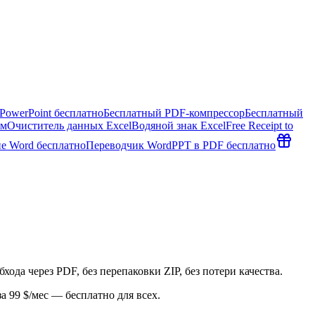
PowerPoint бесплатно
Бесплатный PDF-компрессор
Бесплатный
ем
Очиститель данных Excel
Водяной знак Excel
Free Receipt to
е Word бесплатно
Переводчик Word
PPT в PDF бесплатно
да через PDF, без перепаковки ZIP, без потери качества.
 99 $/мес — бесплатно для всех.