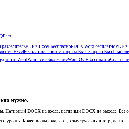
Q
Блог
l разделитель
PDF в Excel Бесплатно
PDF в Word бесплатно
PDF в 
ление Excel
Бесплатное снятие защиты Excel
Защита Excel парол
единить Word
Word в изображение
Word OCR бесплатно
Сравнени
льно нужно.
вы. Нативный DOCX на входе, нативный DOCX на выходе. Без обхо
о уровня. Качество вывода, как у коммерческих инструментов за