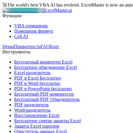
🚀
The world's best VBA AI has evolved.
ExcelMaster is now an aut
ExcelMaster.ai
Функции
VBA-помощник
Помощник формул
Cell AI
Цены
Приватность
FAQ
Блог
Инструменты
Бесплатный конвертер Excel
Бесплатное объединение Excel
Excel разделитель
PDF в Excel Бесплатно
PDF в Word бесплатно
PDF в PowerPoint бесплатно
Бесплатный PDF-компрессор
Бесплатный PDF Объединитель
PDF разделитель
Word-разделитель
Восстановление Excel
Бесплатное снятие защиты Excel
Защита Excel паролем
Очиститель данных Excel