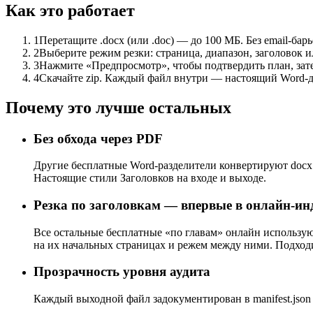
Как это работает
1
Перетащите .docx (или .doc) — до 100 МБ. Без email-барье
2
Выберите режим резки: страница, диапазон, заголовок и
3
Нажмите «Предпросмотр», чтобы подтвердить план, зате
4
Скачайте zip. Каждый файл внутри — настоящий Word-док
Почему это лучше остальных
Без обхода через PDF
Другие бесплатные Word-разделители конвертируют docx
Настоящие стили Заголовков на входе и выходе.
Резка по заголовкам — впервые в онлайн-ин
Все остальные бесплатные «по главам» онлайн использую
на их начальных страницах и режем между ними. Подходи
Прозрачность уровня аудита
Каждый выходной файл задокументирован в manifest.json 