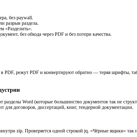
ра, без paywall.
ли разрыв раздела.
м «Разделить».
умент, без обхода через PDF и без потери качества.
 в PDF, режут PDF и конвертируют обратно — теряя шрифты, т
дустрии
т разделы Word (которые большинство документов так не структ
т для договоров, диссертаций, книг, тендерной документации.
внутри zip. Проверяется одной строкой jq. «Чёрные ящики» так 