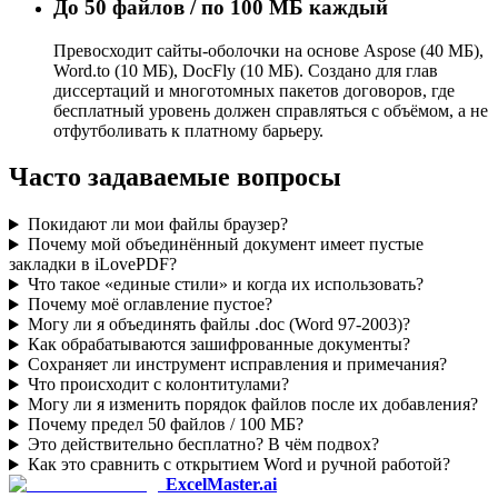
До 50 файлов / по 100 МБ каждый
Превосходит сайты-оболочки на основе Aspose (40 МБ),
Word.to (10 МБ), DocFly (10 МБ). Создано для глав
диссертаций и многотомных пакетов договоров, где
бесплатный уровень должен справляться с объёмом, а не
отфутболивать к платному барьеру.
Часто задаваемые вопросы
Покидают ли мои файлы браузер?
Почему мой объединённый документ имеет пустые
закладки в iLovePDF?
Что такое «единые стили» и когда их использовать?
Почему моё оглавление пустое?
Могу ли я объединять файлы .doc (Word 97-2003)?
Как обрабатываются зашифрованные документы?
Сохраняет ли инструмент исправления и примечания?
Что происходит с колонтитулами?
Могу ли я изменить порядок файлов после их добавления?
Почему предел 50 файлов / 100 МБ?
Это действительно бесплатно? В чём подвох?
Как это сравнить с открытием Word и ручной работой?
ExcelMaster.ai