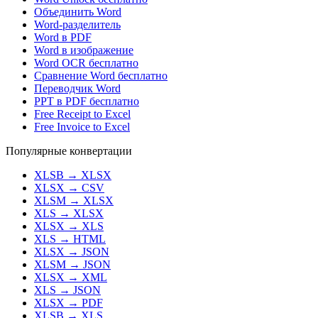
Объединить Word
Word-разделитель
Word в PDF
Word в изображение
Word OCR бесплатно
Сравнение Word бесплатно
Переводчик Word
PPT в PDF бесплатно
Free Receipt to Excel
Free Invoice to Excel
Популярные конвертации
XLSB
→
XLSX
XLSX
→
CSV
XLSM
→
XLSX
XLS
→
XLSX
XLSX
→
XLS
XLS
→
HTML
XLSX
→
JSON
XLSM
→
JSON
XLSX
→
XML
XLS
→
JSON
XLSX
→
PDF
XLSB
→
XLS