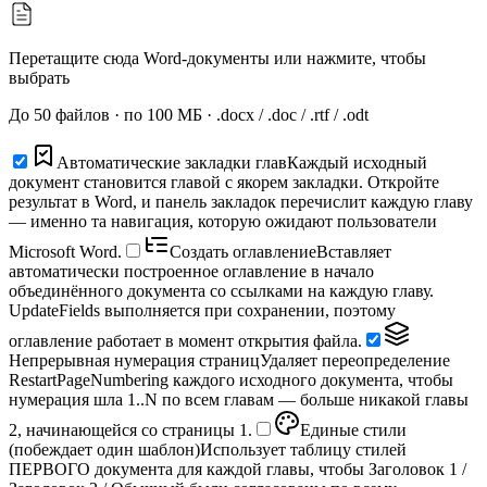
Перетащите сюда Word-документы или нажмите, чтобы
выбрать
До 50 файлов · по 100 МБ · .docx / .doc / .rtf / .odt
Автоматические закладки глав
Каждый исходный
документ становится главой с якорем закладки. Откройте
результат в Word, и панель закладок перечислит каждую главу
— именно та навигация, которую ожидают пользователи
Microsoft Word.
Создать оглавление
Вставляет
автоматически построенное оглавление в начало
объединённого документа со ссылками на каждую главу.
UpdateFields выполняется при сохранении, поэтому
оглавление работает в момент открытия файла.
Непрерывная нумерация страниц
Удаляет переопределение
RestartPageNumbering каждого исходного документа, чтобы
нумерация шла 1..N по всем главам — больше никакой главы
2, начинающейся со страницы 1.
Единые стили
(побеждает один шаблон)
Использует таблицу стилей
ПЕРВОГО документа для каждой главы, чтобы Заголовок 1 /