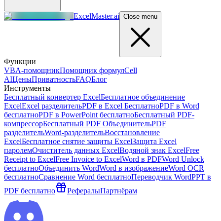
ExcelMaster.ai
Close menu
Функции
VBA-помощник
Помощник формул
Cell
AI
Цены
Приватность
FAQ
Блог
Инструменты
Бесплатный конвертер Excel
Бесплатное объединение
Excel
Excel разделитель
PDF в Excel Бесплатно
PDF в Word
бесплатно
PDF в PowerPoint бесплатно
Бесплатный PDF-
компрессор
Бесплатный PDF Объединитель
PDF
разделитель
Word-разделитель
Восстановление
Excel
Бесплатное снятие защиты Excel
Защита Excel
паролем
Очиститель данных Excel
Водяной знак Excel
Free
Receipt to Excel
Free Invoice to Excel
Word в PDF
Word Unlock
бесплатно
Объединить Word
Word в изображение
Word OCR
бесплатно
Сравнение Word бесплатно
Переводчик Word
PPT в
PDF бесплатно
Рефералы
Партнёрам