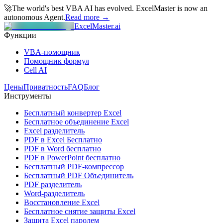
🚀
The world's best VBA AI has evolved.
ExcelMaster is now an
autonomous Agent.
Read more →
ExcelMaster.ai
Функции
VBA-помощник
Помощник формул
Cell AI
Цены
Приватность
FAQ
Блог
Инструменты
Бесплатный конвертер Excel
Бесплатное объединение Excel
Excel разделитель
PDF в Excel Бесплатно
PDF в Word бесплатно
PDF в PowerPoint бесплатно
Бесплатный PDF-компрессор
Бесплатный PDF Объединитель
PDF разделитель
Word-разделитель
Восстановление Excel
Бесплатное снятие защиты Excel
Защита Excel паролем