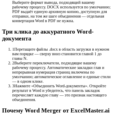
Выберите формат вывода, подходящий вашему
рабочему процессу. DOCX используется по умолчанию;
PDF выдаёт единую архивную копию, доступную для
отправки, на том же шаге объединения — отдельная
конвертация Word в PDF не нужна.
Три клика до аккуратного Word-
документа
1
Перетащите файлы .docx в область загрузки в нужном
вам порядке — сверху вниз становится главой 1 до
главы N.
2
Выберите переключатели, подходящие вашему
рабочему процессу. Автоматические закладки глав и
непрерывная нумерация страниц включены по
умолчанию; автоматическое оглавление и единые стили
— в одном клике.
3
Нажмите «Объединить Word-документы». Откройте
результат в Word и убедитесь, что панель закладок
перечисляет каждую главу — это признак настоящего
объединения.
Почему Word Merger от ExcelMaster.ai