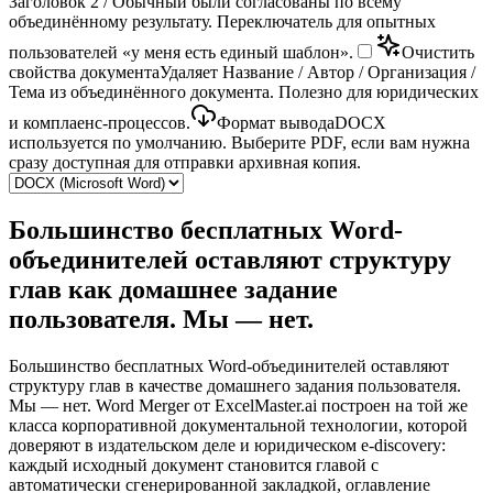
Заголовок 2 / Обычный были согласованы по всему
объединённому результату. Переключатель для опытных
пользователей «у меня есть единый шаблон».
Очистить
свойства документа
Удаляет Название / Автор / Организация /
Тема из объединённого документа. Полезно для юридических
и комплаенс-процессов.
Формат вывода
DOCX
используется по умолчанию. Выберите PDF, если вам нужна
сразу доступная для отправки архивная копия.
Большинство бесплатных Word-
объединителей оставляют структуру
глав как домашнее задание
пользователя. Мы — нет.
Большинство бесплатных Word-объединителей оставляют
структуру глав в качестве домашнего задания пользователя.
Мы — нет. Word Merger от ExcelMaster.ai построен на той же
класса корпоративной документальной технологии, которой
доверяют в издательском деле и юридическом e-discovery:
каждый исходный документ становится главой с
автоматически сгенерированной закладкой, оглавление