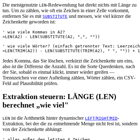
Die meistgenutzte
-Redewendung hat direkt nichts mit Länge zu
LEN
tun. Um zu zählen, wie oft ein Zeichen in einer Zelle vorkommt,
entfernen Sie es mit
und messen, wie viel kürzer die
SUBSTITUTE
Zeichenkette geworden ist:
' wie viele Kommas in A2?

=LEN(A2) - LEN(SUBSTITUTE(A2, ",", ""))

' wie viele Wörter? (einfach getrennter Text: Leerzeich
Jedes Komma, das Sie löschen, verkürzt die Zeichenkette um eins,
also
ist
die Differenz die Anzahl. Es ist die Sorte Querdenken, nach
der Sie, sobald es einmal klickt, immer wieder greifen —
Trennzeichen vor einer Aufteilung zählen, Wörter zählen, ein CSV-
Feld auf Plausibilität prüfen.
Extraktion steuern: LÄNGE (LEN)
berechnet „wie viel"
ist die Arithmetik hinter dynamischer
/
/
-
LEN
LEFT
RIGHT
MID
Extraktion, bei der die zu entnehmende Menge nicht fest ist, sondern
von der Zeichenkette abhängt:
' alles außer den letzten 4 Zeichen
