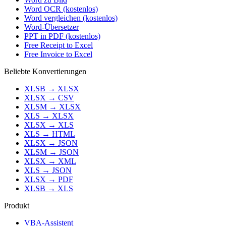
Word OCR (kostenlos)
Word vergleichen (kostenlos)
Word-Übersetzer
PPT in PDF (kostenlos)
Free Receipt to Excel
Free Invoice to Excel
Beliebte Konvertierungen
XLSB
→
XLSX
XLSX
→
CSV
XLSM
→
XLSX
XLS
→
XLSX
XLSX
→
XLS
XLS
→
HTML
XLSX
→
JSON
XLSM
→
JSON
XLSX
→
XML
XLS
→
JSON
XLSX
→
PDF
XLSB
→
XLS
Produkt
VBA-Assistent