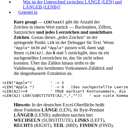
Was ist der Unterschied zwischen LÄNGE (LEN) und
LÄNGEB (LENB)?
Getestet in
Kurz gesagt
—
gibt die Anzahl der
LEN(text)
Zeichen in einem Wert zurück — Buchstaben, Ziffern,
Satzzeichen
und jedes Leerzeichen und unsichtbare
Zeichen
. Genau dieses „jedes Zeichen" ist der
springende Punkt:
ist der Debugger für Text. Wenn
LEN
nicht auf
passen will, dann sagt
"Apple"
"Apple"
Ihnen
, das
6
statt 5 zurückgibt, dass da ein
=LEN(A2)
nachgestelltes Leerzeichen ist, das Sie nicht sehen
konnten. Über das Zählen hinaus treibt es die
Validierung, den berühmten Vorkommen-Zähltrick und
die längenbasierte Extraktion an.
=LEN("Apple")        ' -> 5

=LEN("Apple ")       ' -> 6   (das nachgestellte Leerze
=LEN(A2)<>9          ' TRUE markiert Kontonummern, die 
Hinweis:
In der deutschen Excel-Oberfläche heißt
diese Funktion
LÄNGE
(LEN), ihr Byte-Pendant
LÄNGEB
(LENB); außerdem tauchen hier
WECHSELN
(SUBSTITUTE),
LINKS
(LEFT),
RECHTS
(RIGHT),
TEIL
(MID),
FINDEN
(FIND),