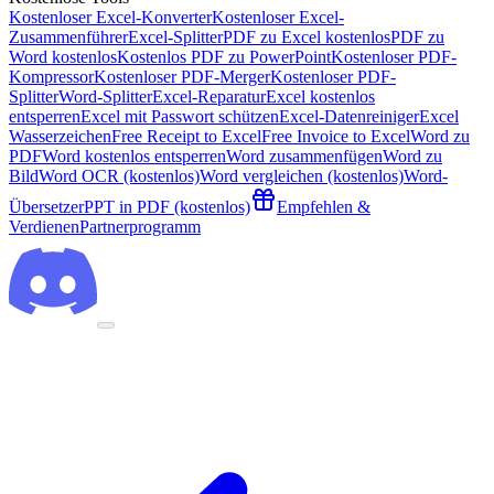
Kostenloser Excel-Konverter
Kostenloser Excel-
Zusammenführer
Excel-Splitter
PDF zu Excel kostenlos
PDF zu
Word kostenlos
Kostenlos PDF zu PowerPoint
Kostenloser PDF-
Kompressor
Kostenloser PDF-Merger
Kostenloser PDF-
Splitter
Word-Splitter
Excel-Reparatur
Excel kostenlos
entsperren
Excel mit Passwort schützen
Excel-Datenreiniger
Excel
Wasserzeichen
Free Receipt to Excel
Free Invoice to Excel
Word zu
PDF
Word kostenlos entsperren
Word zusammenfügen
Word zu
Bild
Word OCR (kostenlos)
Word vergleichen (kostenlos)
Word-
Übersetzer
PPT in PDF (kostenlos)
Empfehlen &
Verdienen
Partnerprogramm