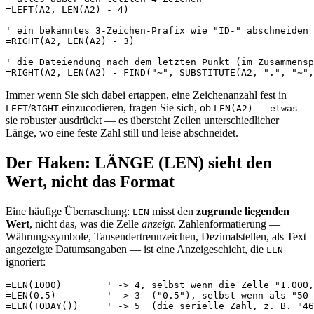
=LEFT(A2, LEN(A2) - 4)

' ein bekanntes 3-Zeichen-Präfix wie "ID-" abschneiden

=RIGHT(A2, LEN(A2) - 3)

' die Dateiendung nach dem letzten Punkt (im Zusammensp
Immer wenn Sie sich dabei ertappen, eine Zeichenanzahl fest in
/
einzucodieren, fragen Sie sich, ob
LEFT
RIGHT
LEN(A2) - etwas
sie robuster ausdrückt — es übersteht Zeilen unterschiedlicher
Länge, wo eine feste Zahl still und leise abschneidet.
Der Haken: LÄNGE (LEN) sieht den
Wert, nicht das Format
Eine häufige Überraschung:
misst den
zugrunde liegenden
LEN
Wert
, nicht das, was die Zelle
anzeigt
. Zahlenformatierung —
Währungssymbole, Tausendertrennzeichen, Dezimalstellen, als Text
angezeigte Datumsangaben — ist eine Anzeigeschicht, die
LEN
ignoriert:
=LEN(1000)        ' -> 4, selbst wenn die Zelle "1.000,
=LEN(0.5)         ' -> 3  ("0.5"), selbst wenn als "50 