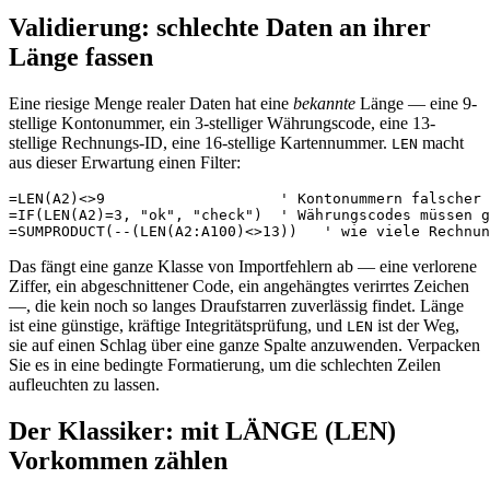
Validierung: schlechte Daten an ihrer
Länge fassen
Eine riesige Menge realer Daten hat eine
bekannte
Länge — eine 9-
stellige Kontonummer, ein 3-stelliger Währungscode, eine 13-
stellige Rechnungs-ID, eine 16-stellige Kartennummer.
macht
LEN
aus dieser Erwartung einen Filter:
=LEN(A2)<>9                    ' Kontonummern falscher 
=IF(LEN(A2)=3, "ok", "check")  ' Währungscodes müssen g
Das fängt eine ganze Klasse von Importfehlern ab — eine verlorene
Ziffer, ein abgeschnittener Code, ein angehängtes verirrtes Zeichen
—, die kein noch so langes Draufstarren zuverlässig findet. Länge
ist eine günstige, kräftige Integritätsprüfung, und
ist der Weg,
LEN
sie auf einen Schlag über eine ganze Spalte anzuwenden. Verpacken
Sie es in eine bedingte Formatierung, um die schlechten Zeilen
aufleuchten zu lassen.
Der Klassiker: mit LÄNGE (LEN)
Vorkommen zählen