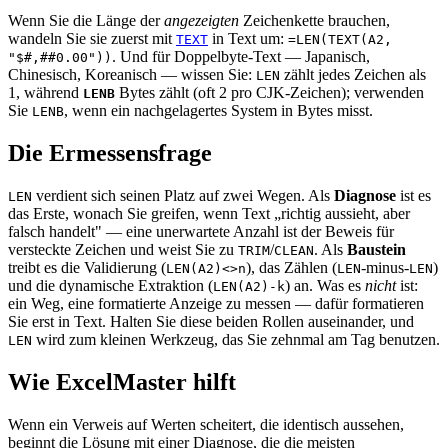
Wenn Sie die Länge der
angezeigten
Zeichenkette brauchen,
wandeln Sie sie zuerst mit
in Text um:
TEXT
=LEN(TEXT(A2,
. Und für Doppelbyte-Text — Japanisch,
"$#,##0.00"))
Chinesisch, Koreanisch — wissen Sie:
zählt jedes Zeichen als
LEN
1, während
Bytes zählt (oft 2 pro CJK-Zeichen); verwenden
LENB
Sie
, wenn ein nachgelagertes System in Bytes misst.
LENB
Die Ermessensfrage
verdient sich seinen Platz auf zwei Wegen. Als
Diagnose
ist es
LEN
das Erste, wonach Sie greifen, wenn Text „richtig aussieht, aber
falsch handelt" — eine unerwartete Anzahl ist der Beweis für
versteckte Zeichen und weist Sie zu
/
. Als
Baustein
TRIM
CLEAN
treibt es die Validierung (
), das Zählen (
-minus-
)
LEN(A2)<>n
LEN
LEN
und die dynamische Extraktion (
) an. Was es
nicht
ist:
LEN(A2)-k
ein Weg, eine formatierte Anzeige zu messen — dafür formatieren
Sie erst in Text. Halten Sie diese beiden Rollen auseinander, und
wird zum kleinen Werkzeug, das Sie zehnmal am Tag benutzen.
LEN
Wie ExcelMaster hilft
Wenn ein Verweis auf Werten scheitert, die identisch aussehen,
beginnt die Lösung mit einer Diagnose, die die meisten