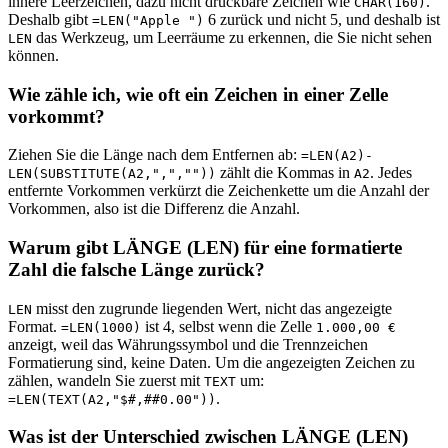
innere Leerzeichen, dazu nicht druckbare Zeichen wie
.
CHAR(160)
Deshalb gibt
6 zurück und nicht 5, und deshalb ist
=LEN("Apple ")
das Werkzeug, um Leerräume zu erkennen, die Sie nicht sehen
LEN
können.
Wie zähle ich, wie oft ein Zeichen in einer Zelle
vorkommt?
Ziehen Sie die Länge nach dem Entfernen ab:
=LEN(A2)-
zählt die Kommas in
. Jedes
LEN(SUBSTITUTE(A2,",",""))
A2
entfernte Vorkommen verkürzt die Zeichenkette um die Anzahl der
Vorkommen, also ist die Differenz die Anzahl.
Warum gibt LÄNGE (LEN) für eine formatierte
Zahl die falsche Länge zurück?
misst den zugrunde liegenden Wert, nicht das angezeigte
LEN
Format.
ist 4, selbst wenn die Zelle
=LEN(1000)
1.000,00 €
anzeigt, weil das Währungssymbol und die Trennzeichen
Formatierung sind, keine Daten. Um die angezeigten Zeichen zu
zählen, wandeln Sie zuerst mit
um:
TEXT
.
=LEN(TEXT(A2,"$#,##0.00"))
Was ist der Unterschied zwischen LÄNGE (LEN)