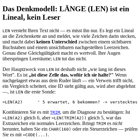
Das Denkmodell: LÄNGE (LEN) ist ein
Lineal, kein Leser
versteht Ihren Text nicht — es misst ihn nur. Es legt ein Lineal
LEN
an die Zeichenkette an und meldet, wie viele Zeichen darin stecken,
und macht dabei
keinen Unterschied
zwischen einem sichtbaren
Buchstaben und einem unsichtbaren nachgestellten Leerzeichen.
Genau diese Gleichgültigkeit macht es wertvoll. Ihre Augen
überspringen Leerräume;
tut das nicht.
LEN
Der Hauptzweck von
ist deshalb nicht „wie lang ist dieses
LEN
Wort". Es ist
„ist diese Zelle das, wofür ich sie halte?"
Wenn
nachgelagert etwas aus dem Ruder läuft — ein Verweis trifft nicht,
ein Vergleich scheitert, eine ID sieht gültig aus, wird aber abgelehnt
—, ist
die erste Sonde:
LEN
Kombinieren Sie es mit
, um die Diagnose zu bestätigen: Ist
TRIM
gleich 6, aber
gleich 5, war das
=LEN(A2)
=LEN(TRIM(A2))
Extrazeichen ein normales Leerzeichen. Bringt
es
nicht
TRIM
herunter, haben Sie ein
oder ein Steuerzeichen — prüfen
CHAR(160)
Sie es mit
.
=CODE(...)