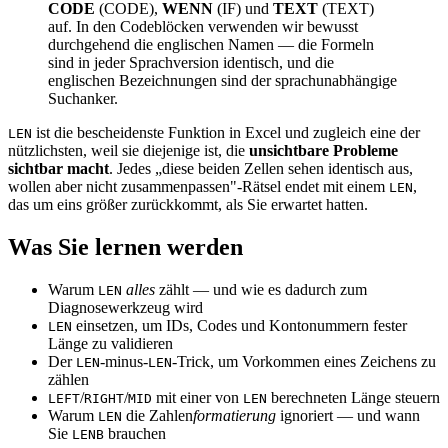
CODE
(CODE),
WENN
(IF) und
TEXT
(TEXT)
auf. In den Codeblöcken verwenden wir bewusst
durchgehend die englischen Namen — die Formeln
sind in jeder Sprachversion identisch, und die
englischen Bezeichnungen sind der sprachunabhängige
Suchanker.
ist die bescheidenste Funktion in Excel und zugleich eine der
LEN
nützlichsten, weil sie diejenige ist, die
unsichtbare Probleme
sichtbar macht
. Jedes „diese beiden Zellen sehen identisch aus,
wollen aber nicht zusammenpassen"-Rätsel endet mit einem
,
LEN
das um eins größer zurückkommt, als Sie erwartet hatten.
Was Sie lernen werden
Warum
alles
zählt — und wie es dadurch zum
LEN
Diagnosewerkzeug wird
einsetzen, um IDs, Codes und Kontonummern fester
LEN
Länge zu validieren
Der
-minus-
-Trick, um Vorkommen eines Zeichens zu
LEN
LEN
zählen
/
/
mit einer von
berechneten Länge steuern
LEFT
RIGHT
MID
LEN
Warum
die Zahlen
formatierung
ignoriert — und wann
LEN
Sie
brauchen
LENB