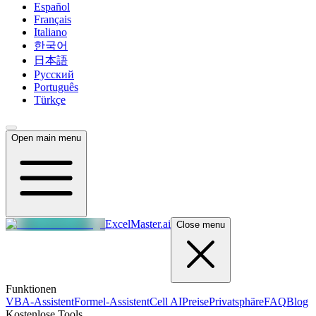
Español
Français
Italiano
한국어
日本語
Русский
Português
Türkçe
Open main menu
ExcelMaster.ai
Close menu
Funktionen
VBA-Assistent
Formel-Assistent
Cell AI
Preise
Privatsphäre
FAQ
Blog
Kostenlose Tools