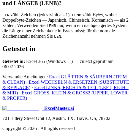
und LÄNGEB (LENB)?
zählt Zeichen (jedes zählt als 1).
zählt
Bytes
, wobei
LEN
LENB
Doppelbyte-Zeichen — Japanisch, Chinesisch, Koreanisch — als 2
zählen. Verwenden Sie
nur, wenn ein nachgelagertes System
LENB
die Länge einer Zeichenkette in Bytes misst; für die normale
Zeichenanzahl nehmen Sie
.
LEN
Getestet in
Getestet in:
Excel 365 (Windows 11) — zuletzt geprüft am
06.07.2026.
Verwandte Anleitungen:
Excel GLÄTTEN & SÄUBERN (TRIM
& CLEAN)
·
Excel WECHSELN & ERSETZEN (SUBSTITUTE
& REPLACE)
·
Excel LINKS, RECHTS & TEIL (LEFT, RIGHT
& MID)
·
Excel GROSS, KLEIN & GROSS2 (UPPER, LOWER
& PROPER)
ExcelMaster.ai
701 Tillery Street Unit 12, Austin, TX, Travis, US, 78702
Copyright ©
2026
- All rights reserved