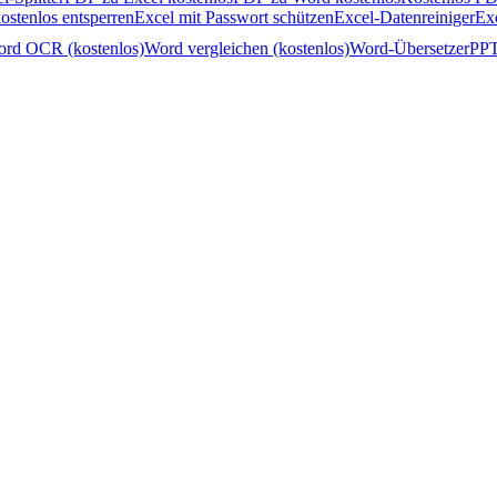
ostenlos entsperren
Excel mit Passwort schützen
Excel-Datenreiniger
Ex
rd OCR (kostenlos)
Word vergleichen (kostenlos)
Word-Übersetzer
PPT