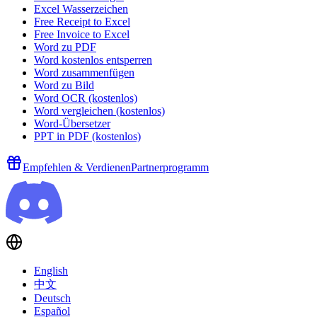
Excel Wasserzeichen
Free Receipt to Excel
Free Invoice to Excel
Word zu PDF
Word kostenlos entsperren
Word zusammenfügen
Word zu Bild
Word OCR (kostenlos)
Word vergleichen (kostenlos)
Word-Übersetzer
PPT in PDF (kostenlos)
Empfehlen & Verdienen
Partnerprogramm
English
中文
Deutsch
Español