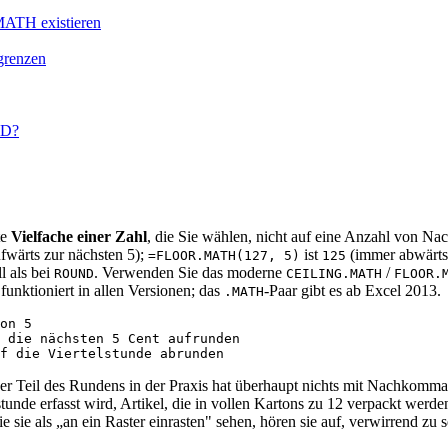
TH existieren
grenzen
ND?
te
Vielfache einer Zahl
, die Sie wählen, nicht auf eine Anzahl von N
fwärts zur nächsten 5);
ist
(immer abwärts)
=FLOOR.MATH(127, 5)
125
 als bei
. Verwenden Sie das moderne
/
ROUND
CEILING.MATH
FLOOR.
funktioniert in allen Versionen; das
-Paar gibt es ab Excel 2013.
.MATH
on 5

 die nächsten 5 Cent aufrunden

er Teil des Rundens in der Praxis hat überhaupt nichts mit Nachkomm
tunde erfasst wird, Artikel, die in vollen Kartons zu 12 verpackt werd
e sie als „an ein Raster einrasten" sehen, hören sie auf, verwirrend z