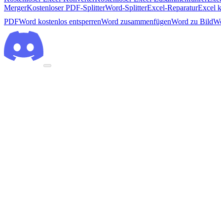
Merger
Kostenloser PDF-Splitter
Word-Splitter
Excel-Reparatur
Excel k
PDF
Word kostenlos entsperren
Word zusammenfügen
Word zu Bild
Wo