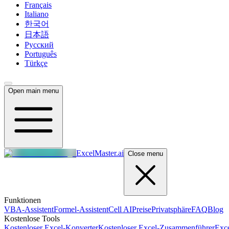
Français
Italiano
한국어
日本語
Русский
Português
Türkçe
Open main menu
ExcelMaster.ai
Close menu
Funktionen
VBA-Assistent
Formel-Assistent
Cell AI
Preise
Privatsphäre
FAQ
Blog
Kostenlose Tools
Kostenloser Excel-Konverter
Kostenloser Excel-Zusammenführer
Exce