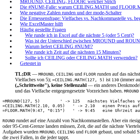
MROUND, CEILING, FLOOR: welcher Strich
Die #NUM!-Falle: warum CEILING.MATH und FLOOR.MA
Wie negative Zahlen runden und der mode-Schalter
Die Ermessensfrage: Vielfaches vs. Nachkommastelle vs. be
Wie ExcelMaster hilft
Häufig gestellte Fragen
Wie runde ich in Excel auf die nächste 5 (oder 5 Cent)?
Was ist der Unterschied zwischen MROUND und ROU
Warum liefert CEILING #NUM!?
Wie runde ich Zeit auf die nächsten 15 Minuten?
Sollte ich CEILING oder CEILING.MATH verwenden?
Getestet in
TL;DR
—
,
und
runden auf das nächs
MROUND
CEILING
FLOOR
Vielfaches von 5);
ist
(immer au
=CEILING.MATH(127, 5)
130
(„Schrittweite"), keine Stellenzahl
— ein anderes Denkmodell
und das Vielfache entgegengesetzte Vorzeichen haben.
MROUND
=MROUND(127, 5)        ' -> 125   nächstes Vielfaches v
=CEILING.MATH(2.10, 0.05)   ' -> 2.10   einen Preis auf
rundet auf eine Anzahl von Nachkommastellen. Aber ein riesig
ROUND
oder 95-Cent-Grenze landen müssen, Zeit, die auf die nächste Viertels
Aufgaben wurden
,
und
gebaut, und sobald Si
MROUND
CEILING
FLOOR
die zwei Fallen, in die jeder tappt.