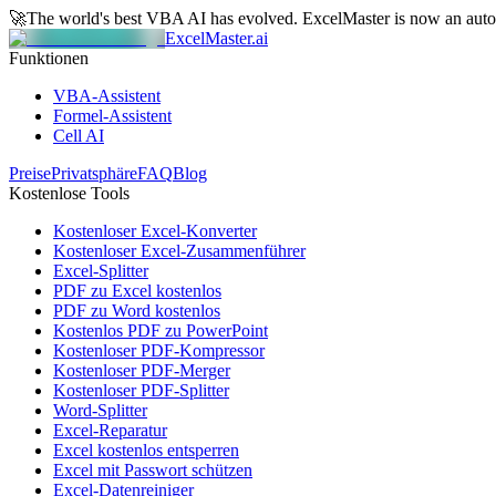
🚀
The world's best VBA AI has evolved.
ExcelMaster is now an aut
ExcelMaster.ai
Funktionen
VBA-Assistent
Formel-Assistent
Cell AI
Preise
Privatsphäre
FAQ
Blog
Kostenlose Tools
Kostenloser Excel-Konverter
Kostenloser Excel-Zusammenführer
Excel-Splitter
PDF zu Excel kostenlos
PDF zu Word kostenlos
Kostenlos PDF zu PowerPoint
Kostenloser PDF-Kompressor
Kostenloser PDF-Merger
Kostenloser PDF-Splitter
Word-Splitter
Excel-Reparatur
Excel kostenlos entsperren
Excel mit Passwort schützen
Excel-Datenreiniger