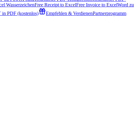
cel Wasserzeichen
Free Receipt to Excel
Free Invoice to Excel
Word zu
 in PDF (kostenlos)
Empfehlen & Verdienen
Partnerprogramm