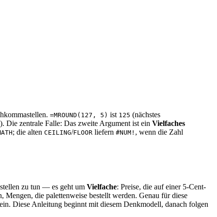
achkommastellen.
ist
(nächstes
=MROUND(127, 5)
125
. Die zentrale Falle: Das zweite Argument ist ein
Vielfaches
; die alten
/
liefern
, wenn die Zahl
MATH
CEILING
FLOOR
#NUM!
astellen zu tun — es geht um
Vielfache
: Preise, die auf einer 5-Cent-
en, Mengen, die palettenweise bestellt werden. Genau für diese
u sein. Diese Anleitung beginnt mit diesem Denkmodell, danach folgen