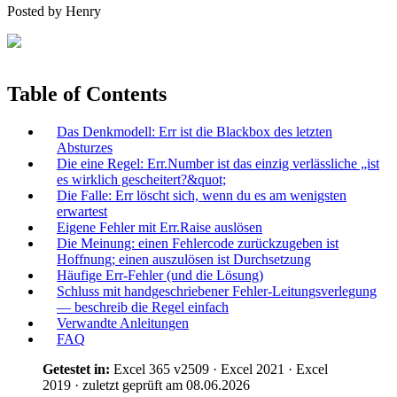
Posted by
Henry
Table of Contents
Das Denkmodell: Err ist die Blackbox des letzten
Absturzes
Die eine Regel: Err.Number ist das einzig verlässliche „ist
es wirklich gescheitert?&quot;
Die Falle: Err löscht sich, wenn du es am wenigsten
erwartest
Eigene Fehler mit Err.Raise auslösen
Die Meinung: einen Fehlercode zurückzugeben ist
Hoffnung; einen auszulösen ist Durchsetzung
Häufige Err-Fehler (und die Lösung)
Schluss mit handgeschriebener Fehler-Leitungsverlegung
— beschreib die Regel einfach
Verwandte Anleitungen
FAQ
Getestet in:
Excel 365 v2509 · Excel 2021 · Excel
2019 · zuletzt geprüft am 08.06.2026