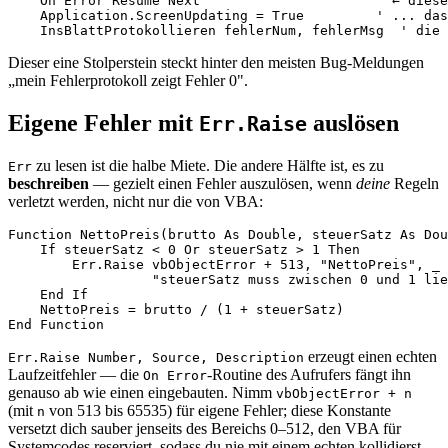
    On Error Resume Next                      ' ← diese
    Application.ScreenUpdating = True         ' ... das
Dieser eine Stolperstein steckt hinter den meisten Bug-Meldungen
„mein Fehlerprotokoll zeigt Fehler 0".
Eigene Fehler mit
auslösen
Err.Raise
zu lesen ist die halbe Miete. Die andere Hälfte ist, es zu
Err
beschreiben
— gezielt einen Fehler auszulösen, wenn
deine
Regeln
verletzt werden, nicht nur die von VBA:
Function NettoPreis(brutto As Double, steuerSatz As Dou
    If steuerSatz < 0 Or steuerSatz > 1 Then

        Err.Raise vbObjectError + 513, "NettoPreis", _

                  "steuerSatz muss zwischen 0 und 1 lie
    End If

    NettoPreis = brutto / (1 + steuerSatz)

erzeugt einen echten
Err.Raise Number, Source, Description
Laufzeitfehler — die
-Routine des Aufrufers fängt ihn
On Error
genauso ab wie einen eingebauten. Nimm
vbObjectError + n
(mit
von 513 bis 65535) für eigene Fehler; diese Konstante
n
versetzt dich sauber jenseits des Bereichs 0–512, den VBA für
Systemcodes reserviert, sodass du nie mit einem echten kollidierst.