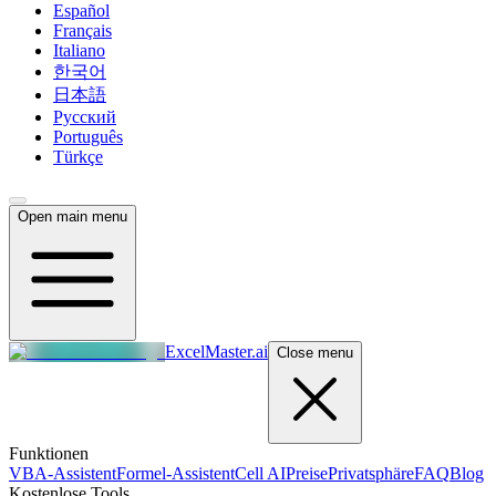
Español
Français
Italiano
한국어
日本語
Русский
Português
Türkçe
Open main menu
ExcelMaster.ai
Close menu
Funktionen
VBA-Assistent
Formel-Assistent
Cell AI
Preise
Privatsphäre
FAQ
Blog
Kostenlose Tools