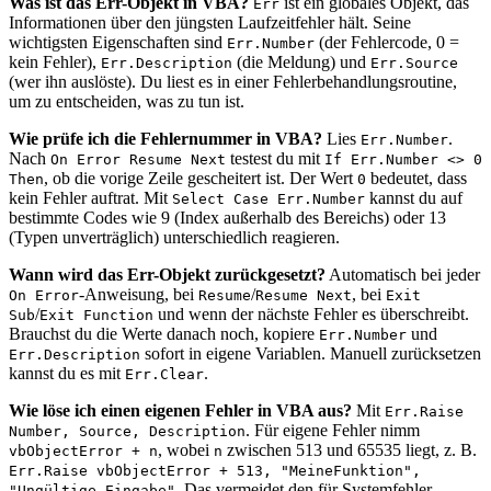
Was ist das Err-Objekt in VBA?
ist ein globales Objekt, das
Err
Informationen über den jüngsten Laufzeitfehler hält. Seine
wichtigsten Eigenschaften sind
(der Fehlercode, 0 =
Err.Number
kein Fehler),
(die Meldung) und
Err.Description
Err.Source
(wer ihn auslöste). Du liest es in einer Fehlerbehandlungsroutine,
um zu entscheiden, was zu tun ist.
Wie prüfe ich die Fehlernummer in VBA?
Lies
.
Err.Number
Nach
testest du mit
On Error Resume Next
If Err.Number <> 0
, ob die vorige Zeile gescheitert ist. Der Wert
bedeutet, dass
Then
0
kein Fehler auftrat. Mit
kannst du auf
Select Case Err.Number
bestimmte Codes wie 9 (Index außerhalb des Bereichs) oder 13
(Typen unverträglich) unterschiedlich reagieren.
Wann wird das Err-Objekt zurückgesetzt?
Automatisch bei jeder
-Anweisung, bei
/
, bei
On Error
Resume
Resume Next
Exit
/
und wenn der nächste Fehler es überschreibt.
Sub
Exit Function
Brauchst du die Werte danach noch, kopiere
und
Err.Number
sofort in eigene Variablen. Manuell zurücksetzen
Err.Description
kannst du es mit
.
Err.Clear
Wie löse ich einen eigenen Fehler in VBA aus?
Mit
Err.Raise
. Für eigene Fehler nimm
Number, Source, Description
, wobei
zwischen 513 und 65535 liegt, z. B.
vbObjectError + n
n
Err.Raise vbObjectError + 513, "MeineFunktion",
. Das vermeidet den für Systemfehler
"Ungültige Eingabe"