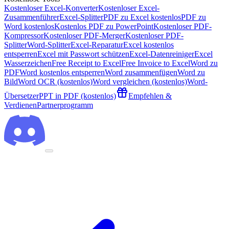
Kostenloser Excel-Konverter
Kostenloser Excel-
Zusammenführer
Excel-Splitter
PDF zu Excel kostenlos
PDF zu
Word kostenlos
Kostenlos PDF zu PowerPoint
Kostenloser PDF-
Kompressor
Kostenloser PDF-Merger
Kostenloser PDF-
Splitter
Word-Splitter
Excel-Reparatur
Excel kostenlos
entsperren
Excel mit Passwort schützen
Excel-Datenreiniger
Excel
Wasserzeichen
Free Receipt to Excel
Free Invoice to Excel
Word zu
PDF
Word kostenlos entsperren
Word zusammenfügen
Word zu
Bild
Word OCR (kostenlos)
Word vergleichen (kostenlos)
Word-
Übersetzer
PPT in PDF (kostenlos)
Empfehlen &
Verdienen
Partnerprogramm