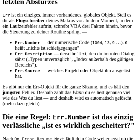
letzten Absturzes
ist ein einziges, immer vorhandenes, globales Objekt. Stell es
Err
dir als
Flugschreiber
deines Makros vor: In dem Moment, in dem
ein Laufzeitfehler auftritt, schreibt VBA drei Fakten hinein, bevor
die Steuerung zu deiner Routine springt —
— der numerische Code (
,
,
…).
Err.Number
1004
13
9
0
heißt „nichts ist schiefgegangen".
— derselbe Text, den du im roten Dialog
Err.Description
sähst („Typen unverträglich", „Index außerhalb des gültigen
Bereichs").
— welches Projekt oder Objekt ihn ausgelöst
Err.Source
hat.
Es gibt nur
ein
Err-Objekt für die ganze Sitzung, und es hält den
jüngsten
Fehler. Deshalb zählt das
Wann
du es liest genauso viel
wie das
Was
du liest — und deshalb wird es automatisch gelöscht
(mehr dazu gleich).
Die eine Regel:
ist das einzig
Err.Number
verlässliche „ist es wirklich gescheitert?"
Nach
läuft dein Code weiter, egal ob die
On Error Resume Next