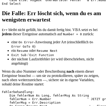
    Case Else: MsgBox "Unerwarteter Fehler " & Err.Numb
Die Falle: Err löscht sich, wenn du es am
wenigsten erwartest
bleibt nicht gefüllt, bis du damit fertig bist. VBA setzt es bei
Err
jedem
dieser Ereignisse automatisch auf
zurück:
Number = 0
eine
-Anweisung jeder Art (einschließlich
On Error
On
)
Error GoTo 0
ein
oder
Resume
Resume Next
/
Exit Sub
Exit Function
der nächste Laufzeitfehler (er wird überschrieben, nicht
angehängt)
Wenn du also Nummer oder Beschreibung
nach
einem dieser
Ereignisse brauchst — um sie zu protokollieren, später zu zeigen,
nach oben weiterzureichen —, sichere sie in eigene Variablen,
sobald deine Routine startet:
Fehlerbehandlung:

    Dim fehlerNum As Long, fehlerMsg As String

    fehlerNum = Err.Number                   ' JETZT gr
    fehlerMsg = Err.Description
