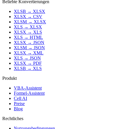
Beliebte Konvertierungen
XLSB
→
XLSX
XLSX
→
CSV
XLSM
→
XLSX
XLS
→
XLSX
XLSX
→
XLS
XLS
→
HTML
XLSX
→
JSON
XLSM
→
JSON
XLSX
→
XML
XLS
→
JSON
XLSX
→
PDF
XLSB
→
XLS
Produkt
VBA-Assistent
Formel-Assistent
Cell AI
Preise
Blog
Rechtliches
Nutzungsbedingungen