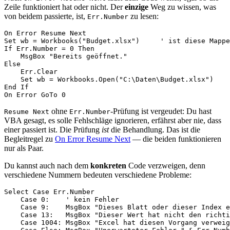
Zeile funktioniert hat oder nicht. Der
einzige
Weg zu wissen, was
von beidem passierte, ist,
zu lesen:
Err.Number
On Error Resume Next

Set wb = Workbooks("Budget.xlsx")     ' ist diese Mappe
If Err.Number = 0 Then

    MsgBox "Bereits geöffnet."

Else

    Err.Clear

    Set wb = Workbooks.Open("C:\Daten\Budget.xlsx")

End If

ohne
-Prüfung ist vergeudet: Du hast
Resume Next
Err.Number
VBA gesagt, es solle Fehlschläge ignorieren, erfährst aber nie, dass
einer passiert ist. Die Prüfung
ist
die Behandlung. Das ist die
Begleitregel zu
On Error Resume Next
— die beiden funktionieren
nur als Paar.
Du kannst auch nach dem
konkreten
Code verzweigen, denn
verschiedene Nummern bedeuten verschiedene Probleme:
Select Case Err.Number

    Case 0:    ' kein Fehler

    Case 9:    MsgBox "Dieses Blatt oder dieser Index e
    Case 13:   MsgBox "Dieser Wert hat nicht den richti
    Case 1004: MsgBox "Excel hat diesen Vorgang verweig