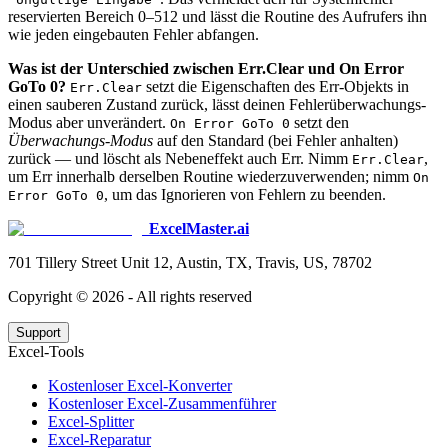
reservierten Bereich 0–512 und lässt die Routine des Aufrufers ihn
wie jeden eingebauten Fehler abfangen.
Was ist der Unterschied zwischen Err.Clear und On Error
GoTo 0?
setzt die Eigenschaften des Err-Objekts in
Err.Clear
einen sauberen Zustand zurück, lässt deinen Fehlerüberwachungs-
Modus aber unverändert.
setzt den
On Error GoTo 0
Überwachungs-Modus
auf den Standard (bei Fehler anhalten)
zurück — und löscht als Nebeneffekt auch Err. Nimm
,
Err.Clear
um Err innerhalb derselben Routine wiederzuverwenden; nimm
On
, um das Ignorieren von Fehlern zu beenden.
Error GoTo 0
ExcelMaster.ai
701 Tillery Street Unit 12, Austin, TX, Travis, US, 78702
Copyright ©
2026
- All rights reserved
Support
Excel-Tools
Kostenloser Excel-Konverter
Kostenloser Excel-Zusammenführer
Excel-Splitter
Excel-Reparatur