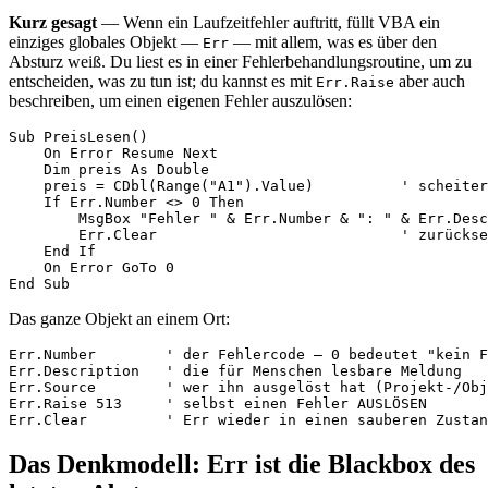
Kurz gesagt
— Wenn ein Laufzeitfehler auftritt, füllt VBA ein
einziges globales Objekt —
— mit allem, was es über den
Err
Absturz weiß. Du liest es in einer Fehlerbehandlungsroutine, um zu
entscheiden, was zu tun ist; du kannst es mit
aber auch
Err.Raise
beschreiben, um einen eigenen Fehler auszulösen:
Sub PreisLesen()

    On Error Resume Next

    Dim preis As Double

    preis = CDbl(Range("A1").Value)          ' scheiter
    If Err.Number <> 0 Then

        MsgBox "Fehler " & Err.Number & ": " & Err.Desc
        Err.Clear                            ' zurückse
    End If

    On Error GoTo 0

Das ganze Objekt an einem Ort:
Err.Number        ' der Fehlercode — 0 bedeutet "kein F
Err.Description   ' die für Menschen lesbare Meldung

Err.Source        ' wer ihn ausgelöst hat (Projekt-/Obj
Err.Raise 513     ' selbst einen Fehler AUSLÖSEN

Das Denkmodell: Err ist die Blackbox des