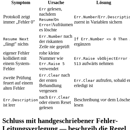
Symptom
Ursache
Lösung
gelesen,
Err
nachdem
Protokoll zeigt
/
Err.Number
Err.Descripti
/
Resume
On
immer „Fehler 0"
zuerst in Variablen sichern
/Aufräumen
Error
es löschte
nach
Err.Number
Resume Next
If Err.Number <> 0 Then 
der riskanten
„fängt" nichts
ergänzen
Zeile nie geprüft
eigener Fehler
rohe kleine
kollidiert mit
Nummer wie
Err.Raise vbObjectError 
einem System-
aufwärts nehmen
Err.Raise 5
513
Fehler
verwendet
nach
Err.Clear
zweite Prüfung
der ersten
aufrufen, sobald e
Err.Clear
feuert auf einem
Behandlung
erledigt ist
alten Fehler
vergessen
nach
Err.Clear
Beschreibung
vor
dem Lösche
Err.Description
oder einem Reset
ist leer
lesen
gelesen
Schluss mit handgeschriebener Fehler-
Leitungsverlegung — beschreib die Regel