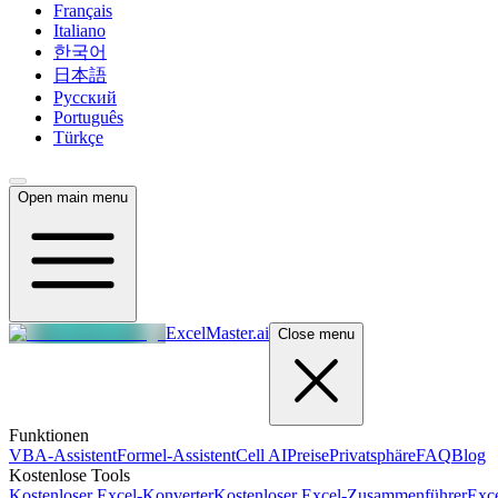
Français
Italiano
한국어
日本語
Русский
Português
Türkçe
Open main menu
ExcelMaster.ai
Close menu
Funktionen
VBA-Assistent
Formel-Assistent
Cell AI
Preise
Privatsphäre
FAQ
Blog
Kostenlose Tools
Kostenloser Excel-Konverter
Kostenloser Excel-Zusammenführer
Exce