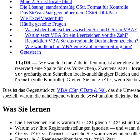
Mine 2: Str ist locale-blind
Die Lösung: standardmäßig CStr, Format für Kontrolle
Das Str/Val-Paar gegenüber dem CStr/CDbl-Paar
Wie ExcelMaster hilft
Häufig gestellte Fragen
Was ist der Unterschied zwischen Str und CStr in VBA?
Warum setzt VBA Str ein Leerzeichen vor die Zahl?
Respektiert VBA Str das regionale Dezimaltrennzeichen?
Wie wandle ich in VBA eine Zahl in einen String um?
Getestet in
TL;DR
—
wandelt eine Zahl in Text um, ist aber eine alt
Str
reserviert eine Spalte für das Vorzeichen). Zweitens ist
loca
Str
großartig zum Schreiben locale-unabhängiger Dateien und fa
Str
(volle Kontrolle). Greifen Sie nur zu
, wenn Sie bew
Format
Str
Dies ist das Gegenstück zu
VBA CStr, CDate & Val
, das die Umwan
speziell, warum die naheliegend wirkende
-Funktion diejenige ist,
Str
Was Sie lernen
Die Leerzeichen-Falle: warum
gleich
ist und w
Str(42)
" 42"
Warum
Ihre Regionseinstellungen ignoriert — und wann das 
Str
vs.
vs.
— welche Sie wann verwenden sollte
Str
CStr
Format
Das
/
-Paar gegenüber dem
/
-Paar
Str
Val
CStr
CDbl