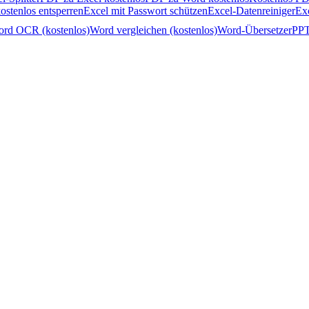
ostenlos entsperren
Excel mit Passwort schützen
Excel-Datenreiniger
Ex
rd OCR (kostenlos)
Word vergleichen (kostenlos)
Word-Übersetzer
PPT