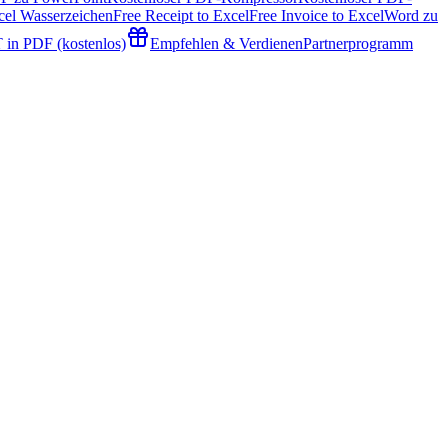
cel Wasserzeichen
Free Receipt to Excel
Free Invoice to Excel
Word zu
 in PDF (kostenlos)
Empfehlen & Verdienen
Partnerprogramm