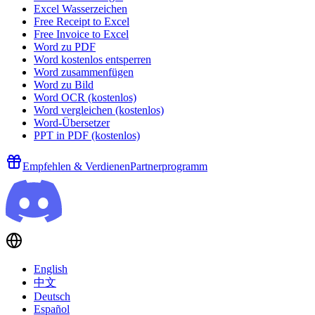
Excel Wasserzeichen
Free Receipt to Excel
Free Invoice to Excel
Word zu PDF
Word kostenlos entsperren
Word zusammenfügen
Word zu Bild
Word OCR (kostenlos)
Word vergleichen (kostenlos)
Word-Übersetzer
PPT in PDF (kostenlos)
Empfehlen & Verdienen
Partnerprogramm
English
中文
Deutsch
Español