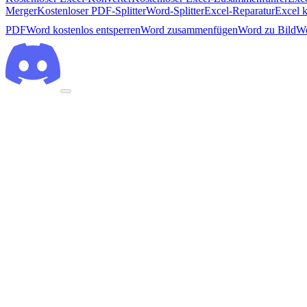
Merger
Kostenloser PDF-Splitter
Word-Splitter
Excel-Reparatur
Excel k
PDF
Word kostenlos entsperren
Word zusammenfügen
Word zu Bild
Wo