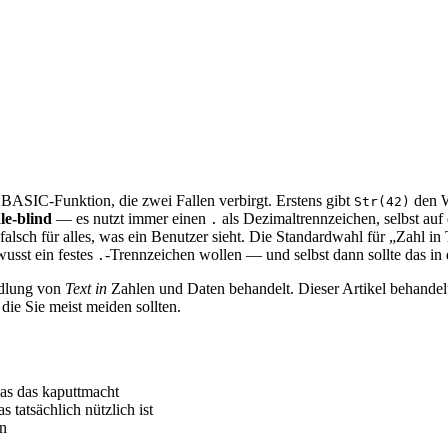
e BASIC-Funktion, die zwei Fallen verbirgt. Erstens gibt
den 
Str(42)
le-blind
— es nutzt immer einen
als Dezimaltrennzeichen, selbst au
.
lsch für alles, was ein Benutzer sieht. Die Standardwahl für „Zahl in 
usst ein festes
-Trennzeichen wollen — und selbst dann sollte das in 
.
dlung von
Text in
Zahlen und Daten behandelt. Dieser Artikel behande
 die Sie meist meiden sollten.
as das kaputtmacht
tatsächlich nützlich ist
n