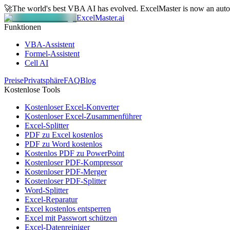
🚀
The world's best VBA AI has evolved.
ExcelMaster is now an aut
ExcelMaster.ai
Funktionen
VBA-Assistent
Formel-Assistent
Cell AI
Preise
Privatsphäre
FAQ
Blog
Kostenlose Tools
Kostenloser Excel-Konverter
Kostenloser Excel-Zusammenführer
Excel-Splitter
PDF zu Excel kostenlos
PDF zu Word kostenlos
Kostenlos PDF zu PowerPoint
Kostenloser PDF-Kompressor
Kostenloser PDF-Merger
Kostenloser PDF-Splitter
Word-Splitter
Excel-Reparatur
Excel kostenlos entsperren
Excel mit Passwort schützen
Excel-Datenreiniger