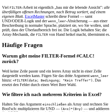
Viel
-Arbeit ist eigentlich „bau mir die lebende Ansicht":
alle
FILTER
überfälligen offenen Rechnungen, nach Betrag sortiert, auf einem
eigenen Blatt.
ExcelMaster
schreibt diese Formel — samt
UND/ODER-Logik und der
-Absicherung — aus einer
wenn_leer
Beschreibung in normaler Sprache, platziert sie, wo Sie wollen, und
prüft, dass der Überlaufbereich frei ist. Die Logik behalten Sie; die
Array-Mechanik, die
von Hand heikel macht, übernimmt es.
FILTER
Häufige Fragen
Warum gibt meine FILTER-Formel #CALC!
zurück?
Weil keine Zeile passte und ein leeres Array nicht in einer Zelle
dargestellt werden kann. Fügen Sie das dritte Argument
wenn_leer
hinzu:
. Das
=FILTER(data; Bedingung; "Kein Treffer")
ersetzt den Fehler durch einen Wert Ihrer Wahl.
Wie filtere ich nach mehreren Kriterien in Excel?
Halten Sie das Argument
als Array und rechnen Sie
einschließen
Bool'sch: multiplizieren für UND —
— und addieren
(A=x)*(B=y)