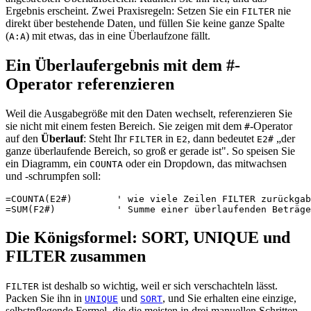
Ergebnis erscheint. Zwei Praxisregeln: Setzen Sie ein
nie
FILTER
direkt über bestehende Daten, und füllen Sie keine ganze Spalte
(
) mit etwas, das in eine Überlaufzone fällt.
A:A
Ein Überlaufergebnis mit dem #-
Operator referenzieren
Weil die Ausgabegröße mit den Daten wechselt, referenzieren Sie
sie nicht mit einem festen Bereich. Sie zeigen mit dem
-Operator
#
auf den
Überlauf
: Steht Ihr
in
, dann bedeutet
„der
FILTER
E2
E2#
ganze überlaufende Bereich, so groß er gerade ist". So speisen Sie
ein Diagramm, ein
oder ein Dropdown, das mitwachsen
COUNTA
und -schrumpfen soll:
=COUNTA(E2#)        ' wie viele Zeilen FILTER zurückgab
Die Königsformel: SORT, UNIQUE und
FILTER zusammen
ist deshalb so wichtig, weil er sich verschachteln lässt.
FILTER
Packen Sie ihn in
und
, und Sie erhalten eine einzige,
UNIQUE
SORT
selbstpflegende Formel, die die meisten in drei manuellen Schritten