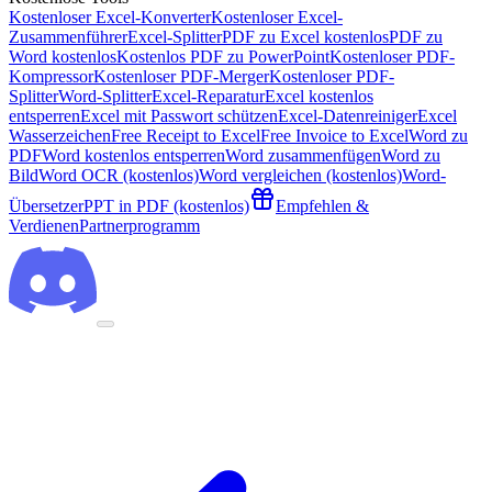
Kostenloser Excel-Konverter
Kostenloser Excel-
Zusammenführer
Excel-Splitter
PDF zu Excel kostenlos
PDF zu
Word kostenlos
Kostenlos PDF zu PowerPoint
Kostenloser PDF-
Kompressor
Kostenloser PDF-Merger
Kostenloser PDF-
Splitter
Word-Splitter
Excel-Reparatur
Excel kostenlos
entsperren
Excel mit Passwort schützen
Excel-Datenreiniger
Excel
Wasserzeichen
Free Receipt to Excel
Free Invoice to Excel
Word zu
PDF
Word kostenlos entsperren
Word zusammenfügen
Word zu
Bild
Word OCR (kostenlos)
Word vergleichen (kostenlos)
Word-
Übersetzer
PPT in PDF (kostenlos)
Empfehlen &
Verdienen
Partnerprogramm