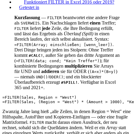
Funktioniert FILTER in Excel 2016 oder 2019?
Getestet in
Kurzfassung
—
beantwortet eine andere Frage
FILTER
als
. Ein Nachschlagen liefert
einen
Treffer;
SVERWEIS
liefert
jede
Zeile, die Ihre Bedingung erfüllt,
FILTER
und lässt das Ergebnis als
Überlauf (Spill)
in einen
Bereich laufen, der sich selbst aktualisiert. Syntax:
.
=FILTER(Array; einschließen; [wenn_leer])
Drei Dinge bringen jeden ins Stolpern: Ohne Treffer
kommt
, außer Sie geben das dritte Argument an
#CALC!
(
); für
=FILTER(data; cond; "Kein Treffer")
kombinierte Bedingungen
multiplizieren
Sie Arrays
für UND und
addieren
sie für ODER (
)
(A=x)*(B=y)
— niemals
/
; und ein blockierter
UND()
ODER()
Überlaufbereich erzeugt
. Verfügbar in Excel
#SPILL!
365 und 2021+.
=FILTER(Sales, Region = "West")

Zwanzig Jahre lang hieß „alle Zeilen, in denen Region = West" eine
Hilfsspalte, AutoFilter und Kopieren-Einfügen — oder eine fragile
Matrixformel.
macht daraus einen Ausdruck, der neu
FILTER
rechnet, sobald sich die Quelldaten ändern. Weil er ein
Array
statt
eines einzelnen Werts zurückgibt, verhält er sich aber anders als ein