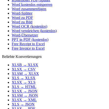
Kostenloser PDF-Splitter
Word kostenlos entsperren
Word zusammenfügen
Word-Splitter
Word zu PDF
Word zu Bild
Word OCR (kostenlos)
Word vergleichen (kostenlos)
Word-Übersetzer
PPT in PDF (kostenlos)
Free Receipt to Excel
Free Invoice to Excel
Beliebte Konvertierungen
XLSB
→
XLSX
XLSX
→
CSV
XLSM
→
XLSX
XLS
→
XLSX
XLSX
→
XLS
XLS
→
HTML
XLSX
→
JSON
XLSM
→
JSON
XLSX
→
XML
XLS
→
JSON
XLSX
→
PDF