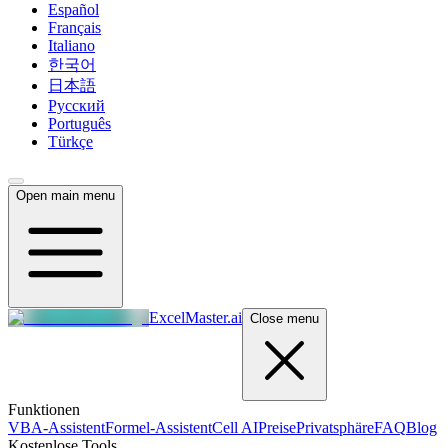
Español
Français
Italiano
한국어
日本語
Русский
Português
Türkçe
Open main menu
ExcelMaster.ai
Close menu
Funktionen
VBA-Assistent
Formel-Assistent
Cell AI
Preise
Privatsphäre
FAQ
Blog
Kostenlose Tools