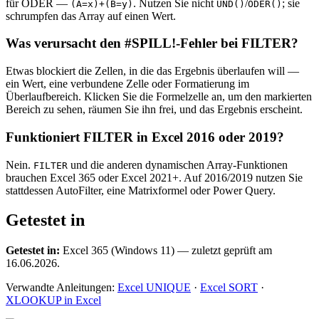
für ODER —
. Nutzen Sie nicht
/
; sie
(A=x)+(B=y)
UND()
ODER()
schrumpfen das Array auf einen Wert.
Was verursacht den #SPILL!-Fehler bei FILTER?
Etwas blockiert die Zellen, in die das Ergebnis überlaufen will —
ein Wert, eine verbundene Zelle oder Formatierung im
Überlaufbereich. Klicken Sie die Formelzelle an, um den markierten
Bereich zu sehen, räumen Sie ihn frei, und das Ergebnis erscheint.
Funktioniert FILTER in Excel 2016 oder 2019?
Nein.
und die anderen dynamischen Array-Funktionen
FILTER
brauchen Excel 365 oder Excel 2021+. Auf 2016/2019 nutzen Sie
stattdessen AutoFilter, eine Matrixformel oder Power Query.
Getestet in
Getestet in:
Excel 365 (Windows 11) — zuletzt geprüft am
16.06.2026.
Verwandte Anleitungen:
Excel UNIQUE
·
Excel SORT
·
XLOOKUP in Excel