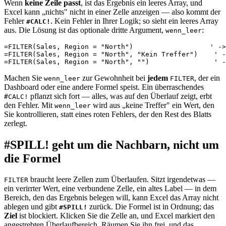
Wenn
keine Zeile passt
, ist das Ergebnis ein leeres Array, und
Excel kann „nichts" nicht in einer Zelle anzeigen — also kommt der
Fehler
. Kein Fehler in Ihrer Logik; so sieht ein leeres Array
#CALC!
aus. Die Lösung ist das optionale dritte Argument,
:
wenn_leer
=FILTER(Sales, Region = "North")                   ' ->
=FILTER(Sales, Region = "North", "Kein Treffer")    ' -
Machen Sie
zur Gewohnheit bei
jedem
, der ein
wenn_leer
FILTER
Dashboard oder eine andere Formel speist. Ein überraschendes
pflanzt sich fort — alles, was auf den Überlauf zeigt, erbt
#CALC!
den Fehler. Mit
wird aus „keine Treffer" ein Wert, den
wenn_leer
Sie kontrollieren, statt eines roten Fehlers, der den Rest des Blatts
zerlegt.
#SPILL! geht um die Nachbarn, nicht um
die Formel
braucht leere Zellen zum Überlaufen. Sitzt irgendetwas —
FILTER
ein verirrter Wert, eine verbundene Zelle, ein altes Label — in dem
Bereich, den das Ergebnis belegen will, kann Excel das Array nicht
ablegen und gibt
zurück. Die Formel ist in Ordnung; das
#SPILL!
Ziel
ist blockiert. Klicken Sie die Zelle an, und Excel markiert den
angestrebten Überlaufbereich. Räumen Sie ihn frei, und das