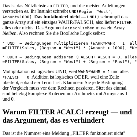
Das ist das Nützlichste an
, und die meisten Anleitungen
FILTER
verstecken es. Ihr Instinkt schreibt
UND(Region="West";
.
Das funktioniert nicht
—
schrumpft das
Amount>1000)
UND()
ganze Array auf ein einziges WAHR/FALSCH, also liefert
FILTER
alles oder nichts. Das Argument
muss ein Array
einschließen
bleiben
. Also rechnen Sie die Bool'sche Logik selbst:
' UND  — Bedingungen multiplizieren (WAHR*WAHR = 1, all
=FILTER(Sales, (Region = "West") * (Amount > 1000), "Ke
' ODER — Bedingungen addieren (FALSCH+FALSCH = 0, alles
Multiplikation ist logisches UND, weil
und alles
WAHR*WAHR = 1
. Addition ist logisches ODER, weil eine Zeile
*FALSCH = 0
überlebt, sobald
ein
Term 1 ist. Klammern Sie jede Bedingung —
der Vergleich muss vor dem Rechnen passieren. Sitzt das einmal,
sind beliebig komplexe Kriterien nur Arithmetik mit Arrays aus 1
und 0.
Warum FILTER #CALC! erzeugt — und
das Argument, das es verhindert
Das ist die Nummer-eins-Meldung „FILTER funktioniert nicht".