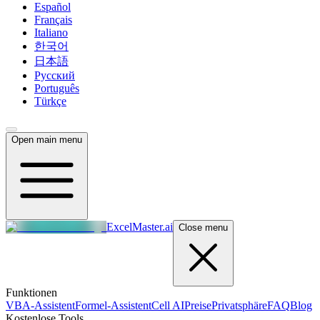
Español
Français
Italiano
한국어
日本語
Русский
Português
Türkçe
Open main menu
ExcelMaster.ai
Close menu
Funktionen
VBA-Assistent
Formel-Assistent
Cell AI
Preise
Privatsphäre
FAQ
Blog
Kostenlose Tools