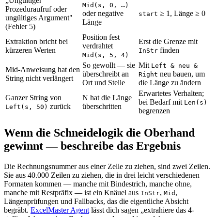
„Ungültiger
Mid(s, 0, …)
Prozeduraufruf oder
oder negative
≥ 1, Länge ≥ 0
start
ungültiges Argument"
Länge
(Fehler 5)
Position fest
Extraktion bricht bei
Erst die Grenze mit
verdrahtet
kürzeren Werten
finden
InStr
Mid(s, 5, 4)
So gewollt — sie
Mit
Left & neu &
Mid-Anweisung hat den
überschreibt an
neu bauen, um
Right
String nicht verlängert
Ort und Stelle
die Länge zu ändern
Erwartetes Verhalten;
Ganzer String von
N hat die Länge
bei Bedarf mit
Len(s)
zurück
überschritten
Left(s, 50)
begrenzen
Wenn die Schneidelogik die Oberhand
gewinnt — beschreibe das Ergebnis
Die Rechnungsnummer aus einer Zelle zu ziehen, sind zwei Zeilen.
Sie aus 40.000 Zeilen zu ziehen, die in drei leicht verschiedenen
Formaten kommen — manche mit Bindestrich, manche ohne,
manche mit Restpräfix — ist ein Knäuel aus
,
,
InStr
Mid
Längenprüfungen und Fallbacks, das die eigentliche Absicht
begräbt.
ExcelMaster Agent
lässt dich sagen „extrahiere das 4-