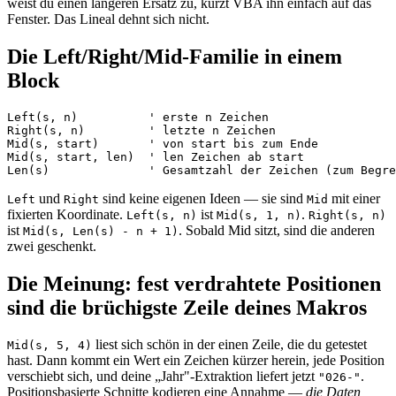
weist du einen längeren Ersatz zu, kürzt VBA ihn einfach auf das
Fenster. Das Lineal dehnt sich nicht.
Die Left/Right/Mid-Familie in einem
Block
Left(s, n)          ' erste n Zeichen

Right(s, n)         ' letzte n Zeichen

Mid(s, start)       ' von start bis zum Ende

Mid(s, start, len)  ' len Zeichen ab start

und
sind keine eigenen Ideen — sie sind
mit einer
Left
Right
Mid
fixierten Koordinate.
ist
.
Left(s, n)
Mid(s, 1, n)
Right(s, n)
ist
. Sobald Mid sitzt, sind die anderen
Mid(s, Len(s) - n + 1)
zwei geschenkt.
Die Meinung: fest verdrahtete Positionen
sind die brüchigste Zeile deines Makros
liest sich schön in der einen Zeile, die du getestet
Mid(s, 5, 4)
hast. Dann kommt ein Wert ein Zeichen kürzer herein, jede Position
verschiebt sich, und deine „Jahr"-Extraktion liefert jetzt
.
"026-"
Positionsbasierte Schnitte kodieren eine Annahme —
die Daten