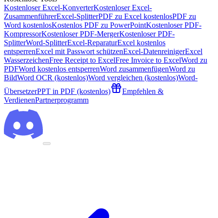
Kostenloser Excel-Konverter
Kostenloser Excel-
Zusammenführer
Excel-Splitter
PDF zu Excel kostenlos
PDF zu
Word kostenlos
Kostenlos PDF zu PowerPoint
Kostenloser PDF-
Kompressor
Kostenloser PDF-Merger
Kostenloser PDF-
Splitter
Word-Splitter
Excel-Reparatur
Excel kostenlos
entsperren
Excel mit Passwort schützen
Excel-Datenreiniger
Excel
Wasserzeichen
Free Receipt to Excel
Free Invoice to Excel
Word zu
PDF
Word kostenlos entsperren
Word zusammenfügen
Word zu
Bild
Word OCR (kostenlos)
Word vergleichen (kostenlos)
Word-
Übersetzer
PPT in PDF (kostenlos)
Empfehlen &
Verdienen
Partnerprogramm