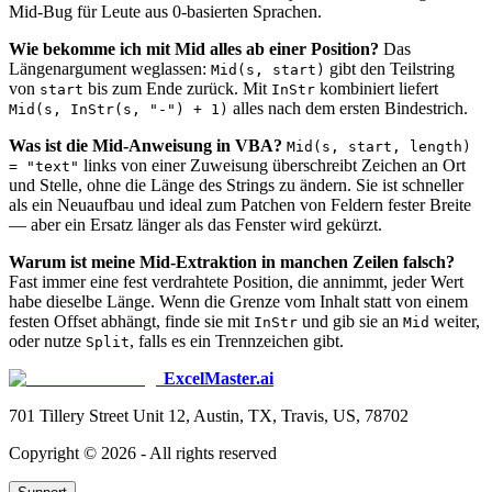
Mid-Bug für Leute aus 0-basierten Sprachen.
Wie bekomme ich mit Mid alles ab einer Position?
Das
Längenargument weglassen:
gibt den Teilstring
Mid(s, start)
von
bis zum Ende zurück. Mit
kombiniert liefert
start
InStr
alles nach dem ersten Bindestrich.
Mid(s, InStr(s, "-") + 1)
Was ist die Mid-Anweisung in VBA?
Mid(s, start, length)
links von einer Zuweisung überschreibt Zeichen an Ort
= "text"
und Stelle, ohne die Länge des Strings zu ändern. Sie ist schneller
als ein Neuaufbau und ideal zum Patchen von Feldern fester Breite
— aber ein Ersatz länger als das Fenster wird gekürzt.
Warum ist meine Mid-Extraktion in manchen Zeilen falsch?
Fast immer eine fest verdrahtete Position, die annimmt, jeder Wert
habe dieselbe Länge. Wenn die Grenze vom Inhalt statt von einem
festen Offset abhängt, finde sie mit
und gib sie an
weiter,
InStr
Mid
oder nutze
, falls es ein Trennzeichen gibt.
Split
ExcelMaster.ai
701 Tillery Street Unit 12, Austin, TX, Travis, US, 78702
Copyright ©
2026
- All rights reserved