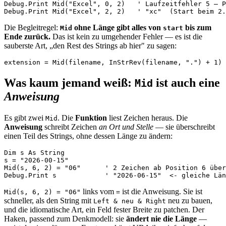
Debug.Print Mid("Excel", 0, 2)   ' Laufzeitfehler 5 — P
Die Begleitregel:
ohne Länge gibt alles von
bis zum
Mid
start
Ende zurück.
Das ist kein zu umgehender Fehler — es ist die
sauberste Art, „den Rest des Strings ab hier" zu sagen:
Was kaum jemand weiß:
ist auch eine
Mid
Anweisung
Es gibt zwei
. Die
Funktion
liest Zeichen heraus. Die
Mid
Anweisung
schreibt Zeichen
an Ort und Stelle
— sie überschreibt
einen Teil des Strings, ohne dessen Länge zu ändern:
Dim s As String

s = "2026-00-15"

Mid(s, 6, 2) = "06"      ' 2 Zeichen ab Position 6 über
links vom
ist die Anweisung. Sie ist
Mid(s, 6, 2) = "06"
=
schneller, als den String mit
neu zu bauen,
Left & neu & Right
und die idiomatische Art, ein Feld fester Breite zu patchen. Der
Haken, passend zum Denkmodell: sie
ändert nie die Länge
—