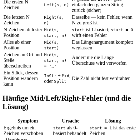
Die ersten N
einfach den ganzen String
Left(s, n)
Zeichen
zurück (sicher)
Die letzten N
Dasselbe — kein Fehler, wenn
Right(s,
Zeichen
N zu groß ist
n)
N Zeichen ab fester
ist 1-basiert;
Mid(s,
start
start = 0
Position
wirft einen Fehler
start, n)
Alles ab einer
Das Längenargument komplett
Mid(s,
Position
weglassen
start)
Zeichen an Ort und
Mid(s,
Ändert nie die Länge —
Stelle
start, n)
Überschuss wird verworfen
überschreiben
= "…"
Ein Stück, dessen
+
,
InStr
Mid
Position wandern
Die Zahl nicht fest verdrahten
oder
Split
kann
Häufige Mid/Left/Right-Fehler (und die
Lösung)
Symptom
Ursache
Lösung
Ergebnis um ein
als 0-
ist das erste
start
start = 1
Zeichen verschoben
basiert behandelt
Zeichen