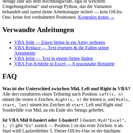
stellige Jahr aus dem Rechnungscode, egal in welchem
Umgebungsformat" und erzeugt Python, das die Varianten
behandelt und zuerst deine Arbeitsmappe sichert — kein Off-by-
One, keine fest verdrahteten Positionen.
Kostenlos testen →
Verwandte Anleitungen
VBA Split — Einen String in ein Array zerlegen
VBA Replace — Text ersetzen & die Fallen seiner
Argumente
VBA InStr — Text in einem String finden
VBA For-Schleife in Excel — 8 praxisnahe Beispiele
FAQ
Was ist der Unterschied zwischen Mid, Left und Right in VBA?
Alle drei extrahieren einen Teilstring nach Position.
Left(s, n)
nimmt die ersten n Zeichen,
die letzten n, und
Right(s, n)
Mid(s,
nimmt len Zeichen ab
. Left und Right sind
start, len)
start
Sonderfälle von Mid, an ein Ende des Strings geheftet.
Ist VBA Mid 0-basiert oder 1-basiert?
1-basiert.
Mid("Excel",
gibt
zurück — Position 1 ist das erste Zeichen.
als
1, 2)
"Ex"
0
Start wirft Laufzeitfehler 5. Dieser Off-by-One ist der häufigste