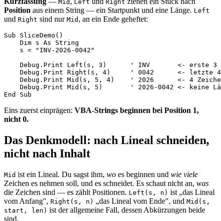
Kurzfassung
—
,
und
ziehen ein Stück nach
Mid
Left
Right
Position
aus einem String — ein Startpunkt und eine Länge.
Left
und
sind nur
, an ein Ende geheftet:
Right
Mid
Sub SliceDemo()

    Dim s As String

    s = "INV-2026-0042"

    Debug.Print Left(s, 3)      ' INV       <- erste 3 
    Debug.Print Right(s, 4)     ' 0042      <- letzte 4
    Debug.Print Mid(s, 5, 4)    ' 2026      <- 4 Zeiche
    Debug.Print Mid(s, 5)       ' 2026-0042 <- keine Lä
Eins zuerst einprägen:
VBA-Strings beginnen bei Position 1,
nicht 0.
Das Denkmodell: nach Lineal schneiden,
nicht nach Inhalt
ist ein Lineal. Du sagst ihm,
wo
es beginnen und
wie viele
Mid
Zeichen es nehmen soll, und es schneidet. Es schaut nicht an,
was
die Zeichen sind — es zählt Positionen.
ist „das Lineal
Left(s, n)
vom Anfang",
„das Lineal vom Ende", und
Right(s, n)
Mid(s,
ist der allgemeine Fall, dessen Abkürzungen beide
start, len)
sind.