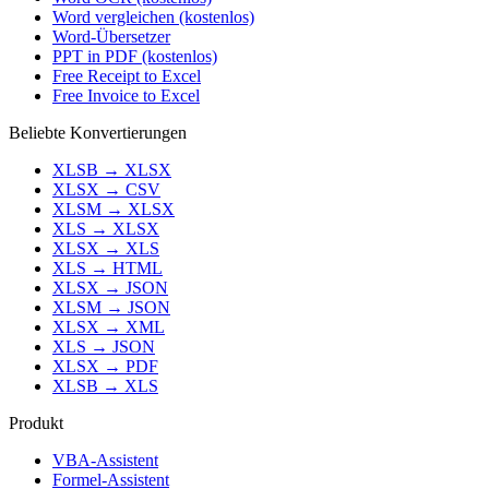
Word vergleichen (kostenlos)
Word-Übersetzer
PPT in PDF (kostenlos)
Free Receipt to Excel
Free Invoice to Excel
Beliebte Konvertierungen
XLSB
→
XLSX
XLSX
→
CSV
XLSM
→
XLSX
XLS
→
XLSX
XLSX
→
XLS
XLS
→
HTML
XLSX
→
JSON
XLSM
→
JSON
XLSX
→
XML
XLS
→
JSON
XLSX
→
PDF
XLSB
→
XLS
Produkt
VBA-Assistent
Formel-Assistent