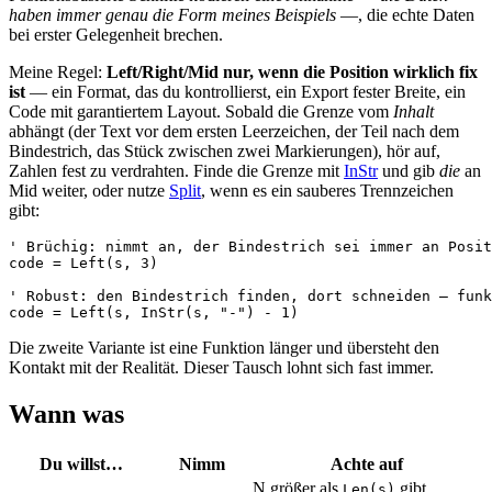
haben immer genau die Form meines Beispiels
—, die echte Daten
bei erster Gelegenheit brechen.
Meine Regel:
Left/Right/Mid nur, wenn die Position wirklich fix
ist
— ein Format, das du kontrollierst, ein Export fester Breite, ein
Code mit garantiertem Layout. Sobald die Grenze vom
Inhalt
abhängt (der Text vor dem ersten Leerzeichen, der Teil nach dem
Bindestrich, das Stück zwischen zwei Markierungen), hör auf,
Zahlen fest zu verdrahten. Finde die Grenze mit
InStr
und gib
die
an
Mid weiter, oder nutze
Split
, wenn es ein sauberes Trennzeichen
gibt:
' Brüchig: nimmt an, der Bindestrich sei immer an Posit
code = Left(s, 3)

' Robust: den Bindestrich finden, dort schneiden — funk
Die zweite Variante ist eine Funktion länger und übersteht den
Kontakt mit der Realität. Dieser Tausch lohnt sich fast immer.
Wann was
Du willst…
Nimm
Achte auf
N größer als
gibt
Len(s)