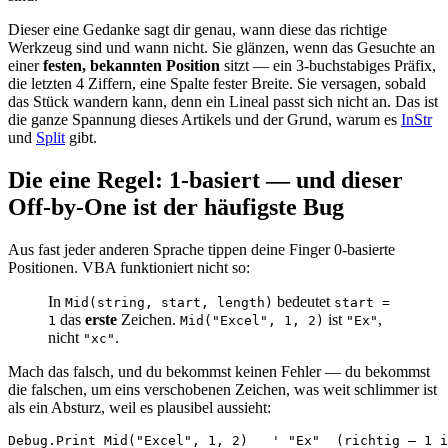
Dieser eine Gedanke sagt dir genau, wann diese das richtige
Werkzeug sind und wann nicht. Sie glänzen, wenn das Gesuchte an
einer
festen, bekannten Position
sitzt — ein 3-buchstabiges Präfix,
die letzten 4 Ziffern, eine Spalte fester Breite. Sie versagen, sobald
das Stück wandern kann, denn ein Lineal passt sich nicht an. Das ist
die ganze Spannung dieses Artikels und der Grund, warum es
InStr
und
Split
gibt.
Die eine Regel: 1-basiert — und dieser
Off-by-One ist der häufigste Bug
Aus fast jeder anderen Sprache tippen deine Finger 0-basierte
Positionen. VBA funktioniert nicht so:
In
bedeutet
Mid(string, start, length)
start =
das
erste
Zeichen.
ist
,
1
Mid("Excel", 1, 2)
"Ex"
nicht
.
"xc"
Mach das falsch, und du bekommst keinen Fehler — du bekommst
die falschen, um eins verschobenen Zeichen, was weit schlimmer ist
als ein Absturz, weil es plausibel aussieht:
Debug.Print Mid("Excel", 1, 2)   ' "Ex"  (richtig — 1 i