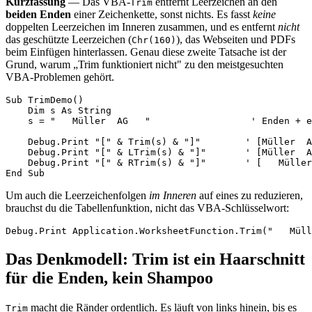
Kurzfassung
— Das VBA-
entfernt Leerzeichen an den
Trim
beiden Enden
einer Zeichenkette, sonst nichts. Es fasst
keine
doppelten Leerzeichen im Inneren zusammen, und es entfernt
nicht
das geschützte Leerzeichen (
), das Webseiten und PDFs
Chr(160)
beim Einfügen hinterlassen. Genau diese zweite Tatsache ist der
Grund, warum „Trim funktioniert nicht" zu den meistgesuchten
VBA-Problemen gehört.
Sub TrimDemo()

    Dim s As String

    s = "   Müller  AG   "                  ' Enden + e
    Debug.Print "[" & Trim(s) & "]"        ' [Müller  A
    Debug.Print "[" & LTrim(s) & "]"       ' [Müller  A
    Debug.Print "[" & RTrim(s) & "]"       ' [   Müller
Um auch die Leerzeichenfolgen
im Inneren
auf eines zu reduzieren,
brauchst du die Tabellenfunktion, nicht das VBA-Schlüsselwort:
Das Denkmodell: Trim ist ein Haarschnitt
für die Enden, kein Shampoo
macht die Ränder ordentlich. Es läuft von links hinein, bis es
Trim