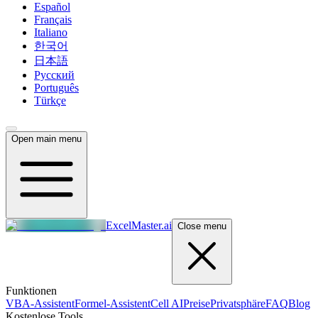
Español
Français
Italiano
한국어
日本語
Русский
Português
Türkçe
Open main menu
ExcelMaster.ai
Close menu
Funktionen
VBA-Assistent
Formel-Assistent
Cell AI
Preise
Privatsphäre
FAQ
Blog
Kostenlose Tools