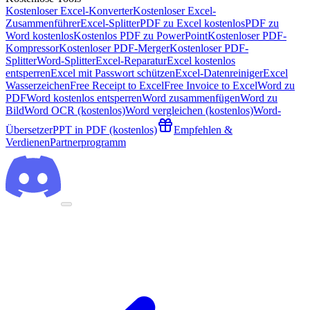
Kostenloser Excel-Konverter
Kostenloser Excel-
Zusammenführer
Excel-Splitter
PDF zu Excel kostenlos
PDF zu
Word kostenlos
Kostenlos PDF zu PowerPoint
Kostenloser PDF-
Kompressor
Kostenloser PDF-Merger
Kostenloser PDF-
Splitter
Word-Splitter
Excel-Reparatur
Excel kostenlos
entsperren
Excel mit Passwort schützen
Excel-Datenreiniger
Excel
Wasserzeichen
Free Receipt to Excel
Free Invoice to Excel
Word zu
PDF
Word kostenlos entsperren
Word zusammenfügen
Word zu
Bild
Word OCR (kostenlos)
Word vergleichen (kostenlos)
Word-
Übersetzer
PPT in PDF (kostenlos)
Empfehlen &
Verdienen
Partnerprogramm