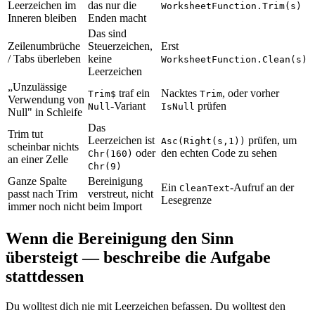
Leerzeichen im
das nur die
WorksheetFunction.Trim(s)
Inneren bleiben
Enden macht
Das sind
Zeilenumbrüche
Steuerzeichen,
Erst
/ Tabs überleben
keine
WorksheetFunction.Clean(s)
Leerzeichen
„Unzulässige
traf ein
Nacktes
, oder vorher
Trim$
Trim
Verwendung von
-Variant
prüfen
Null
IsNull
Null" in Schleife
Das
Trim tut
Leerzeichen ist
prüfen, um
Asc(Right(s,1))
scheinbar nichts
oder
den echten Code zu sehen
Chr(160)
an einer Zelle
Chr(9)
Ganze Spalte
Bereinigung
Ein
-Aufruf an der
CleanText
passt nach Trim
verstreut, nicht
Lesegrenze
immer noch nicht
beim Import
Wenn die Bereinigung den Sinn
übersteigt — beschreibe die Aufgabe
stattdessen
Du wolltest dich nie mit Leerzeichen befassen. Du wolltest den