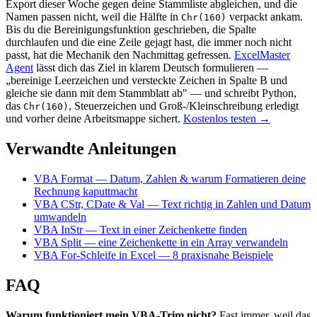
Export dieser Woche gegen deine Stammliste abgleichen, und die
Namen passen nicht, weil die Hälfte in
verpackt ankam.
Chr(160)
Bis du die Bereinigungsfunktion geschrieben, die Spalte
durchlaufen und die eine Zeile gejagt hast, die immer noch nicht
passt, hat die Mechanik den Nachmittag gefressen.
ExcelMaster
Agent
lässt dich das Ziel in klarem Deutsch formulieren —
„bereinige Leerzeichen und versteckte Zeichen in Spalte B und
gleiche sie dann mit dem Stammblatt ab" — und schreibt Python,
das
, Steuerzeichen und Groß-/Kleinschreibung erledigt
Chr(160)
und vorher deine Arbeitsmappe sichert.
Kostenlos testen →
Verwandte Anleitungen
VBA Format — Datum, Zahlen & warum Formatieren deine
Rechnung kaputtmacht
VBA CStr, CDate & Val — Text richtig in Zahlen und Datum
umwandeln
VBA InStr — Text in einer Zeichenkette finden
VBA Split — eine Zeichenkette in ein Array verwandeln
VBA For-Schleife in Excel — 8 praxisnahe Beispiele
FAQ
Warum funktioniert mein VBA-Trim nicht?
Fast immer, weil das