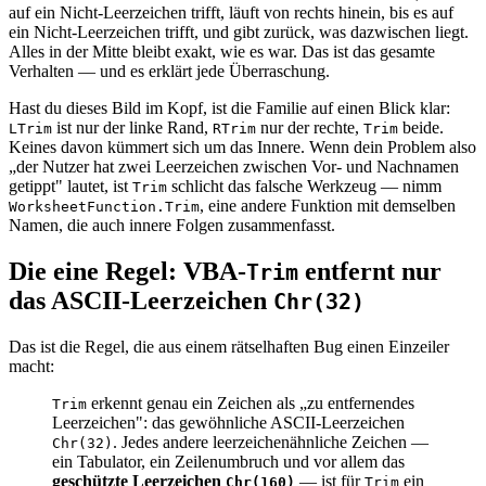
auf ein Nicht-Leerzeichen trifft, läuft von rechts hinein, bis es auf
ein Nicht-Leerzeichen trifft, und gibt zurück, was dazwischen liegt.
Alles in der Mitte bleibt exakt, wie es war. Das ist das gesamte
Verhalten — und es erklärt jede Überraschung.
Hast du dieses Bild im Kopf, ist die Familie auf einen Blick klar:
ist nur der linke Rand,
nur der rechte,
beide.
LTrim
RTrim
Trim
Keines davon kümmert sich um das Innere. Wenn dein Problem also
„der Nutzer hat zwei Leerzeichen zwischen Vor- und Nachnamen
getippt" lautet, ist
schlicht das falsche Werkzeug — nimm
Trim
, eine andere Funktion mit demselben
WorksheetFunction.Trim
Namen, die auch innere Folgen zusammenfasst.
Die eine Regel: VBA-
entfernt nur
Trim
das ASCII-Leerzeichen
Chr(32)
Das ist die Regel, die aus einem rätselhaften Bug einen Einzeiler
macht:
erkennt genau ein Zeichen als „zu entfernendes
Trim
Leerzeichen": das gewöhnliche ASCII-Leerzeichen
. Jedes andere leerzeichenähnliche Zeichen —
Chr(32)
ein Tabulator, ein Zeilenumbruch und vor allem das
geschützte Leerzeichen
— ist für
ein
Chr(160)
Trim