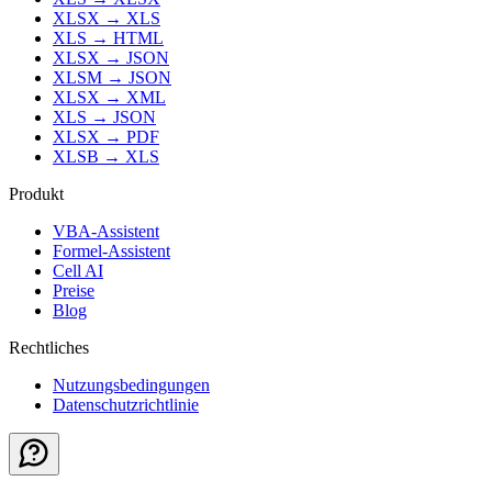
XLSX
→
XLS
XLS
→
HTML
XLSX
→
JSON
XLSM
→
JSON
XLSX
→
XML
XLS
→
JSON
XLSX
→
PDF
XLSB
→
XLS
Produkt
VBA-Assistent
Formel-Assistent
Cell AI
Preise
Blog
Rechtliches
Nutzungsbedingungen
Datenschutzrichtlinie