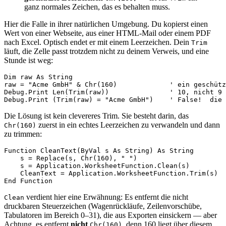
ganz normales Zeichen, das es behalten muss.
Hier die Falle in ihrer natürlichen Umgebung. Du kopierst einen
Wert von einer Webseite, aus einer HTML-Mail oder einem PDF
nach Excel. Optisch endet er mit einem Leerzeichen. Dein
Trim
läuft, die Zelle passt trotzdem nicht zu deinem Verweis, und eine
Stunde ist weg:
Dim raw As String

raw = "Acme GmbH" & Chr(160)             ' ein geschütz
Debug.Print Len(Trim(raw))               ' 10, nicht 9 
Die Lösung ist kein clevereres Trim. Sie besteht darin, das
zuerst in ein echtes Leerzeichen zu verwandeln und dann
Chr(160)
zu trimmen:
Function CleanText(ByVal s As String) As String

    s = Replace(s, Chr(160), " ")                      
    s = Application.WorksheetFunction.Clean(s)         
    CleanText = Application.WorksheetFunction.Trim(s)  
verdient hier eine Erwähnung: Es entfernt die nicht
Clean
druckbaren Steuerzeichen (Wagenrückläufe, Zeilenvorschübe,
Tabulatoren im Bereich 0–31), die aus Exporten einsickern — aber
Achtung, es entfernt
nicht
, denn 160 liegt über diesem
Chr(160)