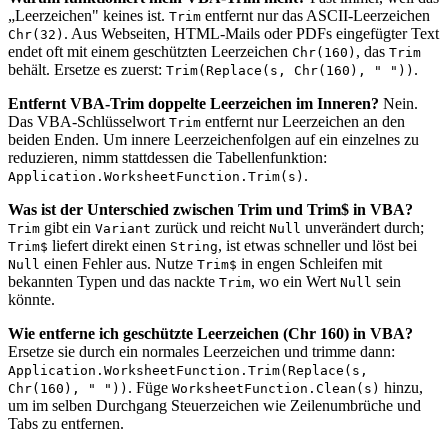
„Leerzeichen" keines ist.
entfernt nur das ASCII-Leerzeichen
Trim
. Aus Webseiten, HTML-Mails oder PDFs eingefügter Text
Chr(32)
endet oft mit einem geschützten Leerzeichen
, das
Chr(160)
Trim
behält. Ersetze es zuerst:
.
Trim(Replace(s, Chr(160), " "))
Entfernt VBA-Trim doppelte Leerzeichen im Inneren?
Nein.
Das VBA-Schlüsselwort
entfernt nur Leerzeichen an den
Trim
beiden Enden. Um innere Leerzeichenfolgen auf ein einzelnes zu
reduzieren, nimm stattdessen die Tabellenfunktion:
.
Application.WorksheetFunction.Trim(s)
Was ist der Unterschied zwischen Trim und Trim$ in VBA?
gibt ein
zurück und reicht
unverändert durch;
Trim
Variant
Null
liefert direkt einen
, ist etwas schneller und löst bei
Trim$
String
einen Fehler aus. Nutze
in engen Schleifen mit
Null
Trim$
bekannten Typen und das nackte
, wo ein Wert
sein
Trim
Null
könnte.
Wie entferne ich geschützte Leerzeichen (Chr 160) in VBA?
Ersetze sie durch ein normales Leerzeichen und trimme dann:
Application.WorksheetFunction.Trim(Replace(s,
. Füge
hinzu,
Chr(160), " "))
WorksheetFunction.Clean(s)
um im selben Durchgang Steuerzeichen wie Zeilenumbrüche und
Tabs zu entfernen.