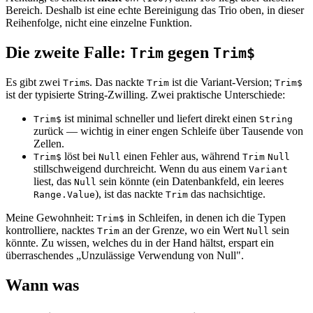
Bereich. Deshalb ist eine echte Bereinigung das Trio oben, in dieser
Reihenfolge, nicht eine einzelne Funktion.
Die zweite Falle:
gegen
Trim
Trim$
Es gibt zwei
s. Das nackte
ist die Variant-Version;
Trim
Trim
Trim$
ist der typisierte String-Zwilling. Zwei praktische Unterschiede:
ist minimal schneller und liefert direkt einen
Trim$
String
zurück — wichtig in einer engen Schleife über Tausende von
Zellen.
löst bei
einen Fehler aus, während
Trim$
Null
Trim
Null
stillschweigend durchreicht. Wenn du aus einem
Variant
liest, das
sein könnte (ein Datenbankfeld, ein leeres
Null
), ist das nackte
das nachsichtige.
Range.Value
Trim
Meine Gewohnheit:
in Schleifen, in denen ich die Typen
Trim$
kontrolliere, nacktes
an der Grenze, wo ein Wert
sein
Trim
Null
könnte. Zu wissen, welches du in der Hand hältst, erspart ein
überraschendes „Unzulässige Verwendung von Null".
Wann was