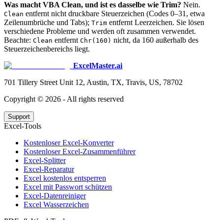
Was macht VBA Clean, und ist es dasselbe wie Trim?
Nein.
entfernt nicht druckbare Steuerzeichen (Codes 0–31, etwa
Clean
Zeilenumbrüche und Tabs);
entfernt Leerzeichen. Sie lösen
Trim
verschiedene Probleme und werden oft zusammen verwendet.
Beachte:
entfernt
nicht, da 160 außerhalb des
Clean
Chr(160)
Steuerzeichenbereichs liegt.
ExcelMaster.ai
701 Tillery Street Unit 12, Austin, TX, Travis, US, 78702
Copyright ©
2026
- All rights reserved
Support
Excel-Tools
Kostenloser Excel-Konverter
Kostenloser Excel-Zusammenführer
Excel-Splitter
Excel-Reparatur
Excel kostenlos entsperren
Excel mit Passwort schützen
Excel-Datenreiniger
Excel Wasserzeichen