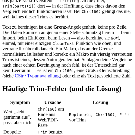
das ganze Makro verstreut —
hier,
Trim(rng.Value)
dort — in der Hoffnung, dass eines davon den
Trim(parts(i))
Vergleich endlich funktionieren lässt. Bei
gelingt das nie,
Chr(160)
weil keines dieser Trims es berührt.
Text zu bereinigen ist eine
Grenz
-Angelegenheit, keine pro Zeile.
Die Daten kommen an genau einer Stelle schmutzig herein — beim
Import, beim Einfügen, beim Lesen — also bereinige sie
dort
,
einmal, mit einer einzigen
-Funktion wie oben, und
CleanText
vertraue ihr überall danach. Ein Makro, das an der Grenze
normalisiert, ist lesbar und korrekt; ein Makro mit vierzig verstreuten
s ist eines, dessen Autor geraten hat. Schlagen deine Vergleiche
Trim
nach einer echten Bereinigung noch fehl, ist der Unterschied gar
kein Leerraum — es ist ein
, eine Groß-/Kleinschreibung
Chr(160)
(siehe
CStr / Typumwandlung
) oder eine als Text gespeicherte Zahl.
Häufige Trim-Fehler (und die Lösung)
Symptom
Ursache
Lösung
am
Chr(160)
Wert „sieht
Ende aus
Replace(s, Chr(160), " ")
getrimmt aus",
Web/PDF-
vor Trim
passt aber nicht
Paste
Doppelte
benutzt,
Trim