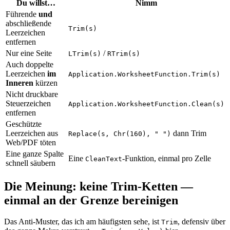
Du willst…
Nimm
Führende
und
abschließende
Trim(s)
Leerzeichen
entfernen
Nur eine Seite
/
LTrim(s)
RTrim(s)
Auch doppelte
Leerzeichen
im
Application.WorksheetFunction.Trim(s)
Inneren
kürzen
Nicht druckbare
Steuerzeichen
Application.WorksheetFunction.Clean(s)
entfernen
Geschützte
Leerzeichen aus
dann Trim
Replace(s, Chr(160), " ")
Web/PDF töten
Eine ganze Spalte
Eine
-Funktion, einmal pro Zelle
CleanText
schnell säubern
Die Meinung: keine Trim-Ketten —
einmal an der Grenze bereinigen
Das Anti-Muster, das ich am häufigsten sehe, ist
, defensiv über
Trim